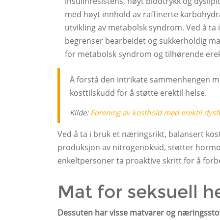
insulinresistens, høyt blodtrykk og dyslipi
med høyt innhold av raffinerte karbohydrat
utvikling av metabolsk syndrom. Ved å ta 
begrenser bearbeidet og sukkerholdig mat
for metabolsk syndrom og tilhørende erek
Å forstå den intrikate sammenhengen mel
kosttilskudd for å støtte erektil helse.
Kilde:
Forening av kosthold med erektil dys
Ved å ta i bruk et næringsrikt, balansert ko
produksjon av nitrogenoksid, støtter horm
enkeltpersoner ta proaktive skritt for å forb
Mat for seksuell h
Dessuten har visse matvarer og næringsstoffer