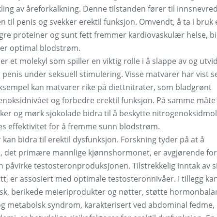
kling av åreforkalkning. Denne tilstanden fører til innsnevre
til penis og svekker erektil funksjon. Omvendt, å ta i bruk 
magre proteiner og sunt fett fremmer kardiovaskulær helse, b
ter optimal blodstrøm.
er et molekyl som spiller en viktig rolle i å slappe av og utvi
l penis under seksuell stimulering. Visse matvarer har vist s
ksempel kan matvarer rike på diettnitrater, som bladgrønt
genoksidnivået og forbedre erektil funksjon. På samme måte
aker og mørk sjokolade bidra til å beskytte nitrogenoksidmol
s effektivitet for å fremme sunn blodstrøm.
kan bidra til erektil dysfunksjon. Forskning tyder på at å
n, det primære mannlige kjønnshormonet, er avgjørende for
 påvirke testosteronproduksjonen. Tilstrekkelig inntak av s
tt, er assosiert med optimale testosteronnivåer. I tillegg ka
fisk, berikede meieriprodukter og nøtter, støtte hormonbala
og metabolsk syndrom, karakterisert ved abdominal fedme,