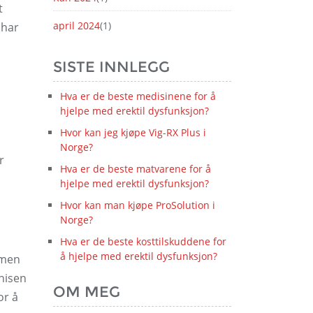
t
april 2024
(1)
 har
SISTE INNLEGG
Hva er de beste medisinene for å
hjelpe med erektil dysfunksjon?
Hvor kan jeg kjøpe Vig-RX Plus i
Norge?
r
Hva er de beste matvarene for å
hjelpe med erektil dysfunksjon?
Hvor kan man kjøpe ProSolution i
Norge?
Hva er de beste kosttilskuddene for
å hjelpe med erektil dysfunksjon?
 men
enisen
OM MEG
or å