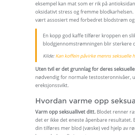
eksempel kan mat som er rik på antioksidan
oksidativt stress og fremme blodkarhelsen. O
vært assosiert med forbedret blodstrøm og r
En kopp god kaffe tilfører kroppen en slik
blodgjennomstrømningen blir sterkere og
Kilde:
Kan koffein påvirke menns seksuelle h
Uten tvil er det grunnlag for deres seksuelle
nødvendig for normale testosteronnivåer, uten
ereksjonssvikt.
Hvordan varme opp seksua
Varm opp seksuallivet ditt.
Blodet renner ras
det er ikke det eneste åpenbare resultatet. E
din tilføres mer blod (væske) ved hjelp av rø