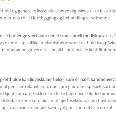
orhold og generelle livskvalitet betydelig. Mens ulike faktorer
, er diettens rolle i forebygging og behandling et voksende
lse har lenge vært anerkjent i tradisjonell medisinpraksis.
t lys over de spesifikke mekanismene som kosthold kan påvir
menhengene gir verdifull innsikt i potensielle kosttiltak so
å opprettholde kardiovaskulær helse, som er nært sammenve
 til penis er relativt små, noe som gjør dem spesielt sårbar
tand kjent som aterosklerose. Dette begrenser blodstrømme
risikofaktorene som bidrar til hjertesykdom, som høyt blod
 også assosiert med økt sannsynlighet for å utvikle erektil