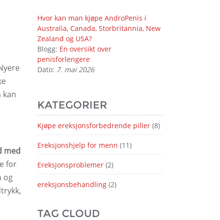
Hvor kan man kjøpe AndroPenis i
Australia, Canada, Storbritannia, New
Zealand og USA?
Blogg:
En oversikt over
penisforlengere
Nyere
Dato:
7. mai 2026
ke
m kan
KATEGORIER
Kjøpe ereksjonsforbedrende piller
(8)
Ereksjonshjelp for menn
(11)
vd med
e for
Ereksjonsproblemer
(2)
n og
ereksjonsbehandling
(2)
trykk,
TAG CLOUD