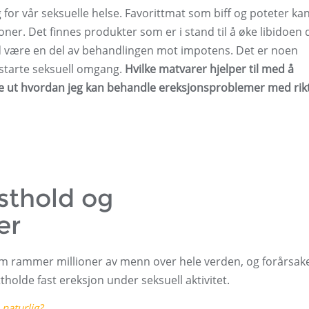
g for vår seksuelle helse. Favorittmat som biff og poteter ka
er. Det finnes produkter som er i stand til å øke libidoen d
ed være en del av behandlingen mot impotens. Det er noen
starte seksuell omgang.
Hvilke matvarer hjelper til med å
e ut hvordan jeg kan behandle ereksjonsproblemer med rik
osthold og
er
som rammer millioner av menn over hele verden, og forårsak
holde fast ereksjon under seksuell aktivitet.
naturlig?