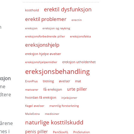
erektil dysfunksjon
kosthold
erektil problemer
erectin
n
ereksjon
ereksjon og røyking
ereksjonsforbedrende piller
ereksjonsfakta
ereksjonshjelp
ereksjon hjelpe øvelser
ereksjonshjelpemidler
ereksjon utholdenhet
ereksjonsbehandling
ksjon
EronPlus
trening
øvelser
mat
nne
urte piller
få ereksjon
matvarer
dtere
hvordan få ereksjon
injeksjoner
Kegel øvelser
mannlig forsterkning
MaleExtra
medisiner
naturlige kosttilskudd
dårene
nes i
penis piller
PeniSizeXL
ProSolution