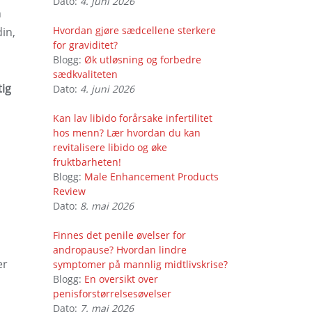
Dato:
4. juni 2026
n
Hvordan gjøre sædcellene sterkere
in,
for graviditet?
Blogg:
Øk utløsning og forbedre
sædkvaliteten
tig
Dato:
4. juni 2026
Kan lav libido forårsake infertilitet
hos menn? Lær hvordan du kan
revitalisere libido og øke
fruktbarheten!
Blogg:
Male Enhancement Products
Review
Dato:
8. mai 2026
Finnes det penile øvelser for
andropause? Hvordan lindre
er
symptomer på mannlig midtlivskrise?
Blogg:
En oversikt over
penisforstørrelsesøvelser
Dato:
7. mai 2026