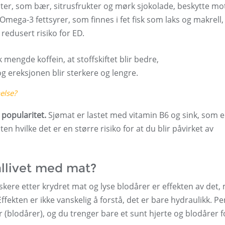
ter, som bær, sitrusfrukter og mørk sjokolade, beskytte mo
mega-3 fettsyrer, som finnes i fet fisk som laks og makrell,
edusert risiko for ED.
 mengde koffein, at stoffskiftet blir bedre,
 ereksjonen blir sterkere og lengre.
else?
 popularitet.
Sjømat er lastet med vitamin B6 og sink, som e
 hvilke det er en større risiko for at du blir påvirket av
llivet med mat?
kere etter krydret mat og lyse blodårer er effekten av det,
ffekten er ikke vanskelig å forstå, det er bare hydraulikk. P
r (blodårer), og du trenger bare et sunt hjerte og blodårer f