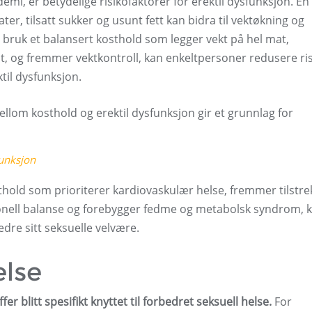
demi, er betydelige risikofaktorer for erektil dysfunksjon. En 
er, tilsatt sukker og usunt fett kan bidra til vektøkning og
i bruk et balansert kosthold som legger vekt på hel mat,
, og fremmer vektkontroll, kan enkeltpersoner redusere ri
til dysfunksjon.
lom kosthold og erektil dysfunksjon gir et grunnlag for
funksjon
sthold som prioriterer kardiovaskulær helse, fremmer tilstre
onell balanse og forebygger fedme og metabolsk syndrom, 
edre sitt seksuelle velvære.
else
 blitt spesifikt knyttet til forbedret seksuell helse.
For