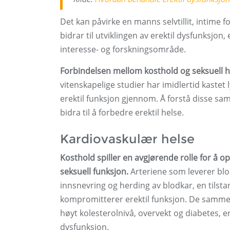
Det kan påvirke en manns selvtillit, intime f
bidrar til utviklingen av erektil dysfunksjon
interesse- og forskningsområde.
Forbindelsen mellom kosthold og seksuell he
vitenskapelige studier har imidlertid kaste
erektil funksjon gjennom. Å forstå disse sam
bidra til å forbedre erektil helse.
Kardiovaskulær helse
Kosthold spiller en avgjørende rolle for 
seksuell funksjon.
Arteriene som leverer blod
innsnevring og herding av blodkar, en tils
kompromitterer erektil funksjon. De samme 
høyt kolesterolnivå, overvekt og diabetes, er
dysfunksjon.