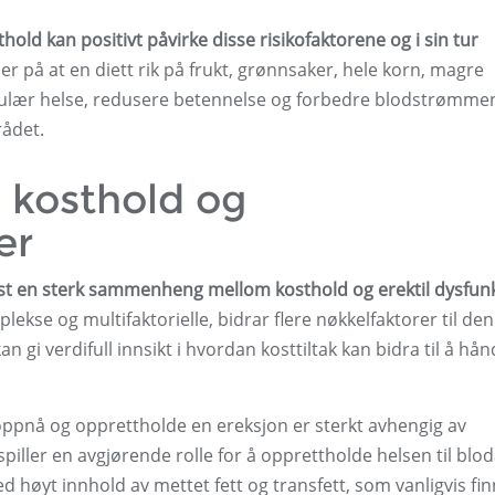
hold kan positivt påvirke disse risikofaktorene og i sin tur
r på at en diett rik på frukt, grønnsaker, hele korn, magre
skulær helse, redusere betennelse og forbedre blodstrømme
ådet.
 kosthold og
er
vist en sterk sammenheng mellom kosthold og erektil dysfun
se og multifaktorielle, bidrar flere nøkkelfaktorer til de
gi verdifull innsikt i hvordan kosttiltak kan bidra til å hån
å oppnå og opprettholde en ereksjon er sterkt avhengig av
 spiller en avgjørende rolle for å opprettholde helsen til blo
 høyt innhold av mettet fett og transfett, som vanligvis fin