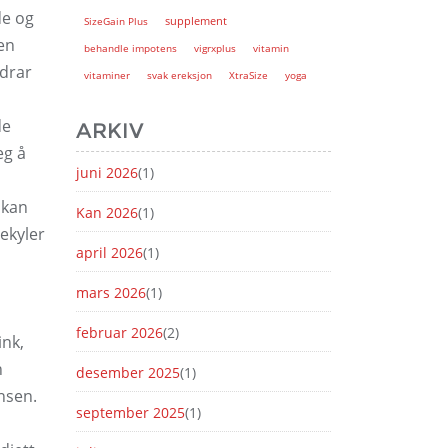
de og
supplement
SizeGain Plus
en
behandle impotens
vigrxplus
vitamin
idrar
vitaminer
svak ereksjon
XtraSize
yoga
de
ARKIV
eg å
juni 2026
(1)
 kan
Kan 2026
(1)
ekyler
april 2026
(1)
mars 2026
(1)
februar 2026
(2)
ink,
n
desember 2025
(1)
nsen.
september 2025
(1)