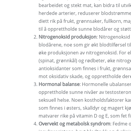
bearbeidet og stekt mat, kan bidra til utvi
herdede arterier, reduserer blodstrømmen 
diett rik på frukt, grønnsaker, fullkorn, 
til å opprettholde sunne blodårer og støt
Nitrogenoksid produksjon
: Nitrogenoksid 
blodårene, noe som gir økt blodtilførsel ti
øke produksjonen av nitrogenoksid. For e
(spinat, grønnkål) og rødbeter, øke nitro
antioksidanter som finnes i frukt, grønns
mot oksidativ skade, og opprettholde dere
Hormonal balanse
: Hormonelle ubalanser 
opprettholde sunne nivåer av testostero
seksuell helse. Noen kostholdsfaktorer kan
som finnes i østers, skalldyr og magert kjø
matvarer rike på vitamin D og E, som fet 
Overvekt og metabolsk syndrom
: Fedme 