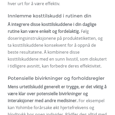
hver urt for å være effektiv.
Innlemme kosttilskudd i rutinen din
Å integrere disse kosttilskuddene i din daglige
rutine kan være enkelt og fordelaktig.
Følg
doseringsinstruksjonene på produktetiketten, og
ta kosttilskuddene konsekvent for å oppnå de
beste resultatene. Å kombinere disse
kosttilskuddene med en sunn livsstil, som diskutert
i tidligere avsnitt, kan forbedre deres effektivitet.
Potensielle bivirkninger og forholdsregler
Mens urtetilskudd generelt er trygge, er det viktig å
være klar over potensielle bivirkninger og
interaksjoner med andre medisiner.
For eksempel
kan Yohimbe forårsake økt hjertefrekvens og
blodtrykk hos noen individer. Rådfør deg alltid med