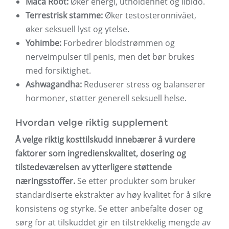
Maca Root:
Øker energi, utholdenhet og libido.
Terrestrisk stamme:
Øker testosteronnivået,
øker seksuell lyst og ytelse.
Yohimbe:
Forbedrer blodstrømmen og
nerveimpulser til penis, men det bør brukes
med forsiktighet.
Ashwagandha:
Reduserer stress og balanserer
hormoner, støtter generell seksuell helse.
Hvordan velge riktig supplement
Å velge riktig kosttilskudd innebærer å vurdere
faktorer som ingredienskvalitet, dosering og
tilstedeværelsen av ytterligere støttende
næringsstoffer.
Se etter produkter som bruker
standardiserte ekstrakter av høy kvalitet for å sikre
konsistens og styrke. Se etter anbefalte doser og
sørg for at tilskuddet gir en tilstrekkelig mengde av