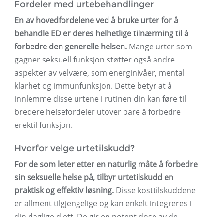
Fordeler med urtebehandlinger
En av hovedfordelene ved å bruke urter for å
behandle ED er deres helhetlige tilnærming til å
forbedre den generelle helsen.
Mange urter som
gagner seksuell funksjon støtter også andre
aspekter av velvære, som energinivåer, mental
klarhet og immunfunksjon. Dette betyr at å
innlemme disse urtene i rutinen din kan føre til
bredere helsefordeler utover bare å forbedre
erektil funksjon.
Hvorfor velge urtetilskudd?
For de som leter etter en naturlig måte å forbedre
sin seksuelle helse på, tilbyr urtetilskudd en
praktisk og effektiv løsning.
Disse kosttilskuddene
er allment tilgjengelige og kan enkelt integreres i
din daglige diett. De gir en potent dose av de