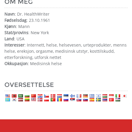
OM MEG
Navn
: Dr. HealthWriter
Fødselsdag
: 23.10.1961
Kjønn
: Mann
Stat/provins
: New York
Land
: USA
Interesser
: Internett, helse, helsevesen, urteprodukter, menns
helse, ereksjon, orgasme, medisinsk utstyr, kosttilskudd,
etterforskning, utforsk nettet
Okkupasjon
: Medisinsk helse
OVERSETTELSE