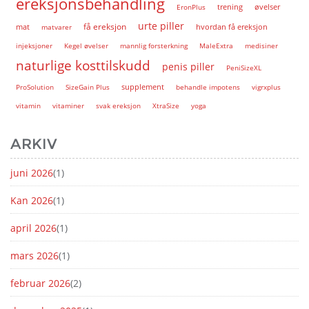
ereksjonsbehandling
EronPlus
trening
øvelser
urte piller
få ereksjon
hvordan få ereksjon
mat
matvarer
injeksjoner
Kegel øvelser
mannlig forsterkning
MaleExtra
medisiner
naturlige kosttilskudd
penis piller
PeniSizeXL
supplement
ProSolution
SizeGain Plus
behandle impotens
vigrxplus
vitamin
vitaminer
svak ereksjon
XtraSize
yoga
ARKIV
juni 2026
(1)
Kan 2026
(1)
april 2026
(1)
mars 2026
(1)
februar 2026
(2)