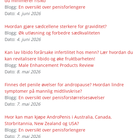
du minimerer risiko
Blogg:
En oversikt over penisforlengere
Dato:
4. juni 2026
Hvordan gjøre sædcellene sterkere for graviditet?
Blogg:
Øk utløsning og forbedre sædkvaliteten
Dato:
4. juni 2026
Kan lav libido forårsake infertilitet hos menn? Lær hvordan du
kan revitalisere libido og øke fruktbarheten!
Blogg:
Male Enhancement Products Review
Dato:
8. mai 2026
Finnes det penile øvelser for andropause? Hvordan lindre
symptomer på mannlig midtlivskrise?
Blogg:
En oversikt over penisforstørrelsesøvelser
Dato:
7. mai 2026
Hvor kan man kjøpe AndroPenis i Australia, Canada,
Storbritannia, New Zealand og USA?
Blogg:
En oversikt over penisforlengere
Dato:
7. mai 2026