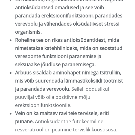
antioksüdantsed omadused ja see võib
parandada erektsioonifunktsiooni, parandades
verevoolu ja vähendades oksüdatiivset stressi
organismis.
Roheline tee on rikas antioksüdantidest, mida
nimetatakse katehhiinideks, mida on seostatud
veresoonte funktsiooni paranemise ja
seksuaalse jõudluse paranemisega.
Arbuus sisaldab aminohapet nimega tsitrulliin,
mis võib suurendada lämmastikoksiidi tootmist
ja parandada verevoolu.
Sellel looduslikul
puuviljal võib olla positiivne mõju
erektsioonifunktsioonile.
Vein on ka maitsev ravi teie tervisele, eriti
punane.
Antioksüdantne fütokeemiline
resveratrool on peamine tervislik koostisosa.