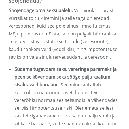
soojendada?
Soojendage oma seksuaalelu.
Veri voolab pärast
vürtsikat toitu kiiremini ja selle taga on eredad
veresooned, kuid see pole ainus ilmne tulemus.
Mõju pole raske mõista, see on pelgalt hüdraulika.
Teie peenist varustatakse torude (veresoonte)
kaudu rohkem verd (vedelikku) ning impotentsuse
raviks on vaja ainult tervet südant ja veresooni.
Südame tugevdamiseks, vereringe paremaks ja
peenise kõvendamiseks sööge palju kaaliumi
sisaldavaid banaane.
See mineraal aitab
kontrollida naatriumi taset, hoides teie
vererõhku normaalses seisundis ja vähendades
sel viisil impotentsuse riski. Olenemata sellest,
kas teie igapäevane eine sisaldab palju soola ja
vihkate banaane, võite saada vajalikku kaaliumi