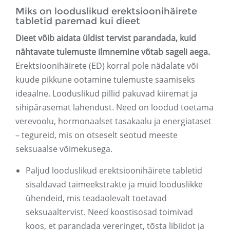
Miks on looduslikud erektsioonihäirete
tabletid paremad kui dieet
Dieet võib aidata üldist tervist parandada, kuid
nähtavate tulemuste ilmnemine võtab sageli aega.
Erektsioonihäirete (ED) korral pole nädalate või
kuude pikkune ootamine tulemuste saamiseks
ideaalne. Looduslikud pillid pakuvad kiiremat ja
sihipärasemat lahendust. Need on loodud toetama
verevoolu, hormonaalset tasakaalu ja energiataset
– tegureid, mis on otseselt seotud meeste
seksuaalse võimekusega.
Paljud looduslikud erektsioonihäirete tabletid
sisaldavad taimeekstrakte ja muid looduslikke
ühendeid, mis teadaolevalt toetavad
seksuaaltervist. Need koostisosad toimivad
koos, et parandada vereringet, tõsta libiidot ja