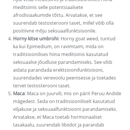
meditsiinis selle potentsiaalsete
afrodisiaakumide tõttu. Arvatakse, et see
suurendab testosterooni taset, millel võib olla
positiivne mõju seksuaalfunktsioonile.
Horny kitse umbrohi
: Horny goat weed, tuntud
ka kui Epimedium, on ravimtaim, mida on
traditsioonilises hiina meditsiinis kasutatud
seksuaalse jõudluse parandamiseks. See võib
aidata parandada erektsioonifunktsiooni,
suurendades verevoolu peenisesse ja toetades
tervet testosterooni taset.
Maca
: Maca on juurvili, mis on pärit Peruu Andide
mägedest. Seda on traditsiooniliselt kasutatud
viljakuse ja seksuaalfunktsiooni parandamiseks.
Arvatakse, et Maca toetab hormonaalset
tasakaalu, suurendab libiidot ja parandab