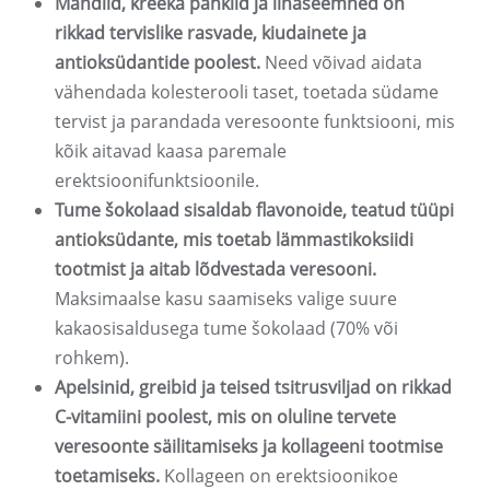
Mandlid, kreeka pähklid ja linaseemned on
rikkad tervislike rasvade, kiudainete ja
antioksüdantide poolest.
Need võivad aidata
vähendada kolesterooli taset, toetada südame
tervist ja parandada veresoonte funktsiooni, mis
kõik aitavad kaasa paremale
erektsioonifunktsioonile.
Tume šokolaad sisaldab flavonoide, teatud tüüpi
antioksüdante, mis toetab lämmastikoksiidi
tootmist ja aitab lõdvestada veresooni.
Maksimaalse kasu saamiseks valige suure
kakaosisaldusega tume šokolaad (70% või
rohkem).
Apelsinid, greibid ja teised tsitrusviljad on rikkad
C-vitamiini poolest, mis on oluline tervete
veresoonte säilitamiseks ja kollageeni tootmise
toetamiseks.
Kollageen on erektsioonikoe