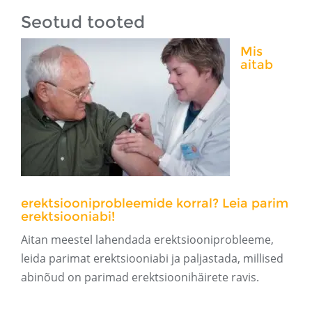
Seotud tooted
Mis
aitab
erektsiooniprobleemide korral? Leia parim
erektsiooniabi!
Aitan meestel lahendada erektsiooniprobleeme,
leida parimat erektsiooniabi ja paljastada, millised
abinõud on parimad erektsioonihäirete ravis.