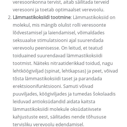
veresoonkonna tervist, aitab säilitada terveid
veresooni ja toetab optimaalset verevoolu.
Lämmastikoksiidi tootmine
: Lämmastikoksiid on
molekul, mis mängib olulist rolli veresoonte
lõdvestamisel ja laiendamisel, võimaldades
seksuaalse stimulatsiooni ajal suurendada
verevoolu peenisesse. On leitud, et teatud
toiduained suurendavad lämmastikoksiidi
tootmist. Näiteks nitraatiderikkad toidud, nagu
lehtköögiviljad (spinat, lehtkapsas) ja peet, võivad
tõsta lämmastikoksiidi taset ja parandada
erektsioonifunktsiooni. Samuti võivad
puuviljades, köögiviljades ja tumedas šokolaadis
leiduvad antioksüdandid aidata kaitsta
lämmastikoksiidi molekule oksüdatiivsete
kahjustuste eest, säilitades nende tõhususe
tervisliku verevoolu edendamisel.