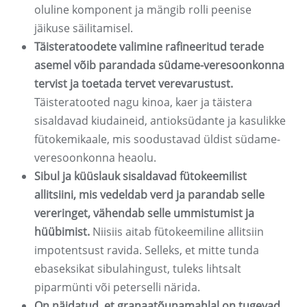
oluline komponent ja mängib rolli peenise
jäikuse säilitamisel.
Täisteratoodete valimine rafineeritud terade
asemel võib parandada südame-veresoonkonna
tervist ja toetada tervet verevarustust.
Täisteratooted nagu kinoa, kaer ja täistera
sisaldavad kiudaineid, antioksüdante ja kasulikke
fütokemikaale, mis soodustavad üldist südame-
veresoonkonna heaolu.
Sibul ja küüslauk sisaldavad fütokeemilist
allitsiini, mis vedeldab verd ja parandab selle
vereringet, vähendab selle ummistumist ja
hüübimist.
Niisiis aitab fütokeemiline allitsiin
impotentsust ravida. Selleks, et mitte tunda
ebaseksikat sibulahingust, tuleks lihtsalt
piparmünti või peterselli närida.
On näidatud, et granaatõunamahlal on tugevad