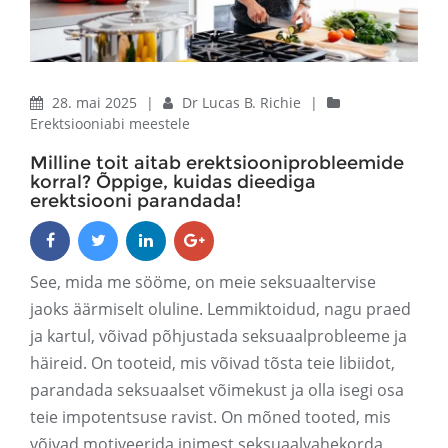
28. mai 2025
|
Dr Lucas B. Richie
|
Erektsiooniabi meestele
Milline toit aitab erektsiooniprobleemide
korral? Õppige, kuidas dieediga
erektsiooni parandada!
See, mida me sööme, on meie seksuaaltervise
jaoks äärmiselt oluline. Lemmiktoidud, nagu praed
ja kartul, võivad põhjustada seksuaalprobleeme ja
häireid. On tooteid, mis võivad tõsta teie libiidot,
parandada seksuaalset võimekust ja olla isegi osa
teie impotentsuse ravist. On mõned tooted, mis
võivad motiveerida inimest seksuaalvahekorda