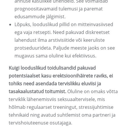
annuse kasulikke ühendeid. See võimaldab
prognoositavamaid tulemusi ja paremat
edusammude jälgimist.
Lõpuks, looduslikud pillid on mitteinvasiivsed
ega vaja retsepti. Need pakuvad diskreetset
lahendust ilma arstivisiitide või keeruliste
protseduurideta. Paljude meeste jaoks on see
mugavus sama oluline kui efektiivsus.
Kuigi looduslikud toidulisandid pakuvad
potentsiaalset kasu erektsioonihäirete raviks, ei
tohiks need asendada tervislikku eluviisi ja
tasakaalustatud toitumist.
Oluline on omaks võtta
terviklik lähenemisviis seksuaaltervisele, mis
hõlmab regulaarset treeningut, stressijuhtimise
tehnikaid ning avatud suhtlemist oma partneri ja
tervishoiuteenuse osutajaga.