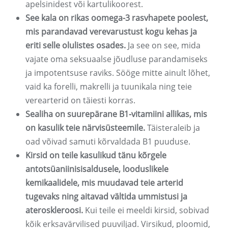
apelsinidest või kartulikoorest.
See kala on rikas oomega-3 rasvhapete poolest,
mis parandavad verevarustust kogu kehas ja
eriti selle olulistes osades.
Ja see on see, mida
vajate oma seksuaalse jõudluse parandamiseks
ja impotentsuse raviks. Sööge mitte ainult lõhet,
vaid ka forelli, makrelli ja tuunikala ning teie
verearterid on täiesti korras.
Sealiha on suurepärane B1-vitamiini allikas, mis
on kasulik teie närvisüsteemile.
Täisteraleib ja
oad võivad samuti kõrvaldada B1 puuduse.
Kirsid on teile kasulikud tänu kõrgele
antotsüaniinisisaldusele, looduslikele
kemikaalidele, mis muudavad teie arterid
tugevaks ning aitavad vältida ummistusi ja
ateroskleroosi.
Kui teile ei meeldi kirsid, sobivad
kõik erksavärvilised puuviljad. Virsikud, ploomid,