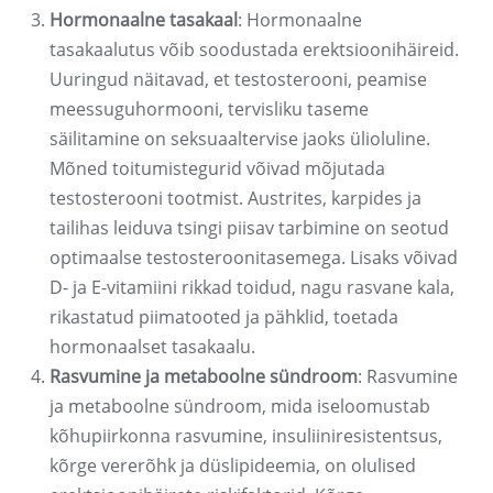
Hormonaalne tasakaal
: Hormonaalne
tasakaalutus võib soodustada erektsioonihäireid.
Uuringud näitavad, et testosterooni, peamise
meessuguhormooni, tervisliku taseme
säilitamine on seksuaaltervise jaoks ülioluline.
Mõned toitumistegurid võivad mõjutada
testosterooni tootmist. Austrites, karpides ja
tailihas leiduva tsingi piisav tarbimine on seotud
optimaalse testosteroonitasemega. Lisaks võivad
D- ja E-vitamiini rikkad toidud, nagu rasvane kala,
rikastatud piimatooted ja pähklid, toetada
hormonaalset tasakaalu.
Rasvumine ja metaboolne sündroom
: Rasvumine
ja metaboolne sündroom, mida iseloomustab
kõhupiirkonna rasvumine, insuliiniresistentsus,
kõrge vererõhk ja düslipideemia, on olulised