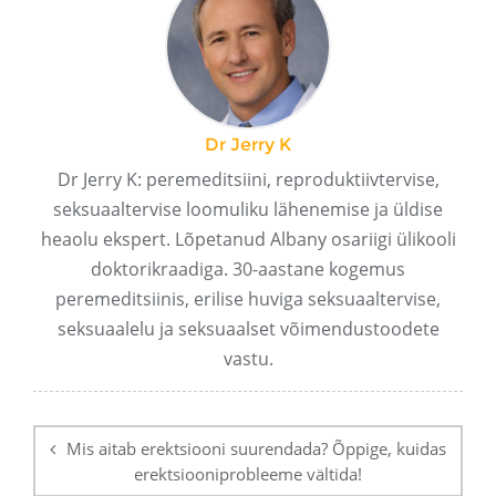
Dr Jerry K
Dr Jerry K: peremeditsiini, reproduktiivtervise,
seksuaaltervise loomuliku lähenemise ja üldise
heaolu ekspert. Lõpetanud Albany osariigi ülikooli
doktorikraadiga. 30-aastane kogemus
peremeditsiinis, erilise huviga seksuaaltervise,
seksuaalelu ja seksuaalset võimendustoodete
vastu.
Postituse
navigeerimine
Mis aitab erektsiooni suurendada? Õppige, kuidas
erektsiooniprobleeme vältida!