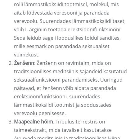
rolli lämmastikoksiidi tootmisel, molekul, mis
aitab lõdvestada veresooni ja parandada
verevoolu. Suurendades lämmastikoksiidi taset,
võib L-arginiin toetada erektsioonifunktsiooni.
Seda leidub sageli looduslikes toidulisandites,
mille eesmärk on parandada seksuaalset
võimekust.
Ženšenn
: Ženšenn on ravimtaim, mida on
traditsioonilises meditsiinis sajandeid kasutatud
seksuaalfunktsiooni parandamiseks. Uuringud
näitavad, et ženšenn võib aidata parandada
erektsioonifunktsiooni, suurendades
lämmastikoksiidi tootmist ja soodustades
verevoolu peenisesse.
Maapealne hõim
: Tribulus terrestris on
taimeekstrakt, mida tavaliselt kasutatakse
Ayurveda meditsiinis ja traditsioonilises Hiina