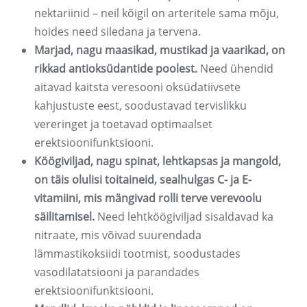
nektariinid – neil kõigil on arteritele sama mõju,
hoides need siledana ja tervena.
Marjad, nagu maasikad, mustikad ja vaarikad, on
rikkad antioksüdantide poolest.
Need ühendid
aitavad kaitsta veresooni oksüdatiivsete
kahjustuste eest, soodustavad tervislikku
vereringet ja toetavad optimaalset
erektsioonifunktsiooni.
Köögiviljad, nagu spinat, lehtkapsas ja mangold,
on täis olulisi toitaineid, sealhulgas C- ja E-
vitamiini, mis mängivad rolli terve verevoolu
säilitamisel.
Need lehtköögiviljad sisaldavad ka
nitraate, mis võivad suurendada
lämmastikoksiidi tootmist, soodustades
vasodilatatsiooni ja parandades
erektsioonifunktsiooni.