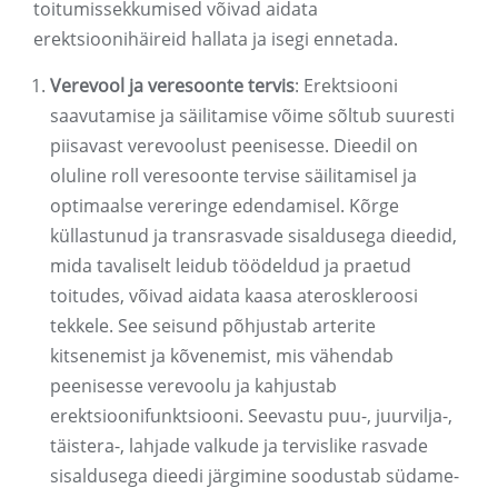
toitumissekkumised võivad aidata
erektsioonihäireid hallata ja isegi ennetada.
Verevool ja veresoonte tervis
: Erektsiooni
saavutamise ja säilitamise võime sõltub suuresti
piisavast verevoolust peenisesse. Dieedil on
oluline roll veresoonte tervise säilitamisel ja
optimaalse vereringe edendamisel. Kõrge
küllastunud ja transrasvade sisaldusega dieedid,
mida tavaliselt leidub töödeldud ja praetud
toitudes, võivad aidata kaasa ateroskleroosi
tekkele. See seisund põhjustab arterite
kitsenemist ja kõvenemist, mis vähendab
peenisesse verevoolu ja kahjustab
erektsioonifunktsiooni. Seevastu puu-, juurvilja-,
täistera-, lahjade valkude ja tervislike rasvade
sisaldusega dieedi järgimine soodustab südame-