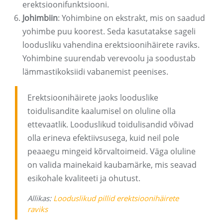
erektsioonifunktsiooni.
Johimbiin
: Yohimbine on ekstrakt, mis on saadud
yohimbe puu koorest. Seda kasutatakse sageli
loodusliku vahendina erektsioonihäirete raviks.
Yohimbine suurendab verevoolu ja soodustab
lämmastikoksiidi vabanemist peenises.
Erektsioonihäirete jaoks looduslike
toidulisandite kaalumisel on oluline olla
ettevaatlik. Looduslikud toidulisandid võivad
olla erineva efektiivsusega, kuid neil pole
peaaegu mingeid kõrvaltoimeid. Väga oluline
on valida mainekaid kaubamärke, mis seavad
esikohale kvaliteeti ja ohutust.
Allikas:
Looduslikud pillid erektsioonihäirete
raviks