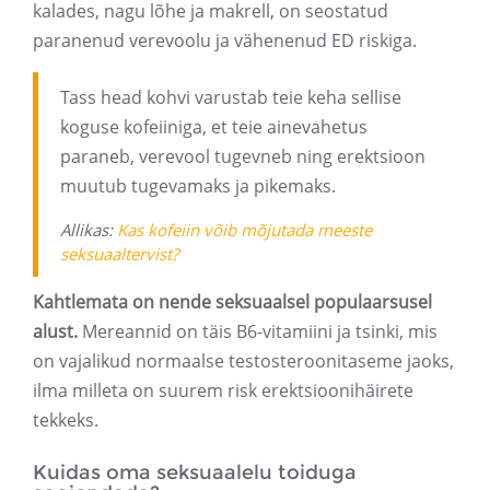
kalades, nagu lõhe ja makrell, on seostatud
paranenud verevoolu ja vähenenud ED riskiga.
Tass head kohvi varustab teie keha sellise
koguse kofeiiniga, et teie ainevahetus
paraneb, verevool tugevneb ning erektsioon
muutub tugevamaks ja pikemaks.
Allikas:
Kas kofeiin võib mõjutada meeste
seksuaaltervist?
Kahtlemata on nende seksuaalsel populaarsusel
alust.
Mereannid on täis B6-vitamiini ja tsinki, mis
on vajalikud normaalse testosteroonitaseme jaoks,
ilma milleta on suurem risk erektsioonihäirete
tekkeks.
Kuidas oma seksuaalelu toiduga