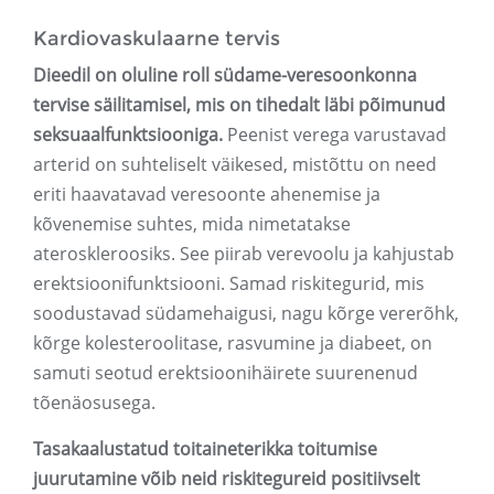
Kardiovaskulaarne tervis
Dieedil on oluline roll südame-veresoonkonna
tervise säilitamisel, mis on tihedalt läbi põimunud
seksuaalfunktsiooniga.
Peenist verega varustavad
arterid on suhteliselt väikesed, mistõttu on need
eriti haavatavad veresoonte ahenemise ja
kõvenemise suhtes, mida nimetatakse
ateroskleroosiks. See piirab verevoolu ja kahjustab
erektsioonifunktsiooni. Samad riskitegurid, mis
soodustavad südamehaigusi, nagu kõrge vererõhk,
kõrge kolesteroolitase, rasvumine ja diabeet, on
samuti seotud erektsioonihäirete suurenenud
tõenäosusega.
Tasakaalustatud toitaineterikka toitumise
juurutamine võib neid riskitegureid positiivselt