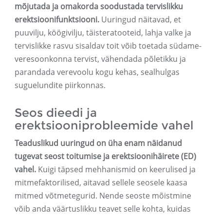
mõjutada ja omakorda soodustada tervislikku
erektsioonifunktsiooni.
Uuringud näitavad, et
puuvilju, köögivilju, täisteratooteid, lahja valke ja
tervislikke rasvu sisaldav toit võib toetada südame-
veresoonkonna tervist, vähendada põletikku ja
parandada verevoolu kogu kehas, sealhulgas
suguelundite piirkonnas.
Seos dieedi ja
erektsiooniprobleemide vahel
Teaduslikud uuringud on üha enam näidanud
tugevat seost toitumise ja erektsioonihäirete (ED)
vahel.
Kuigi täpsed mehhanismid on keerulised ja
mitmefaktorilised, aitavad sellele seosele kaasa
mitmed võtmetegurid. Nende seoste mõistmine
võib anda väärtuslikku teavet selle kohta, kuidas