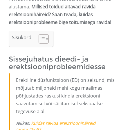
alustama.
Millised toidud aitavad ravida
erektsioonihäireid? Saan teada, kuidas
erektsiooniprobleeme õige toitumisega ravida!
Sisukord
Sissejuhatus dieedi- ja
erektsiooniprobleemidesse
Erektiilne düsfunktsioon (ED) on seisund, mis
mõjutab miljoneid mehi kogu maailmas,
põhjustades raskusi kindla erektsiooni
saavutamisel või säilitamisel seksuaalse
tegevuse ajal.
Allikas:
Kuidas ravida erektsioonihäireid
loomulikult?