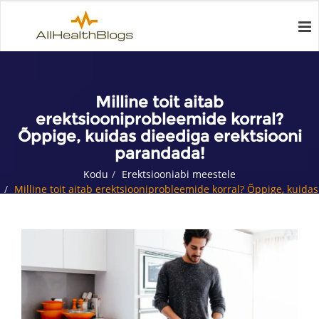
Milline toit aitab
erektsiooniprobleemide korral?
Õppige, kuidas dieediga erektsiooni
parandada!
Kodu
Erektsiooniabi meestele
Milline toit aitab erektsiooniprobleemide korral? Õppige, kuidas
dieediga erektsiooni parandada!