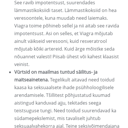
See ravib impotentsust, suurendades
lämmastikoksiidi taset. Lämmastikoksiid on hea
veresoontele, kuna muudab need laiemaks.
Viagra toime põhineb sellel ja nii aitab see ravida
impotentsust. Asi on selles, et Viagra mõjutab
ainult väikseid veresooni, kuid resveratrool
mõjutab kõiki artereid. Kuid ärge mõistke seda
nõuannet valesti! Piisab ühest või kahest klaasist
veinist.
Vürtsid on maailmas tuntud säilitus- ja
maitseainetena.
Tegelikult aitavad need toidud
kaasa ka seksuaalsete ihade psühholoogilisele
arendamisele. Tšillitest põhjustatud kuumad
aistingud kanduvad ajju, tekitades seega
teistsuguse tungi. Need toidud suurendavad ka
südamepekslemist, mis tavaliselt juhtub
seksuaalvahekorra ajal. Teine seksivõimendajana