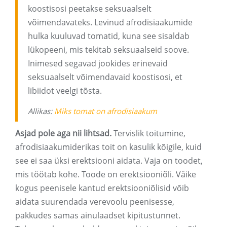
koostisosi peetakse seksuaalselt
võimendavateks. Levinud afrodisiaakumide
hulka kuuluvad tomatid, kuna see sisaldab
lükopeeni, mis tekitab seksuaalseid soove.
Inimesed segavad jookides erinevaid
seksuaalselt võimendavaid koostisosi, et
libiidot veelgi tõsta.
Allikas:
Miks tomat on afrodisiaakum
Asjad pole aga nii lihtsad.
Tervislik toitumine,
afrodisiaakumiderikas toit on kasulik kõigile, kuid
see ei saa üksi erektsiooni aidata. Vaja on toodet,
mis töötab kohe. Toode on erektsiooniõli. Väike
kogus peenisele kantud erektsiooniõlisid võib
aidata suurendada verevoolu peenisesse,
pakkudes samas ainulaadset kipitustunnet.