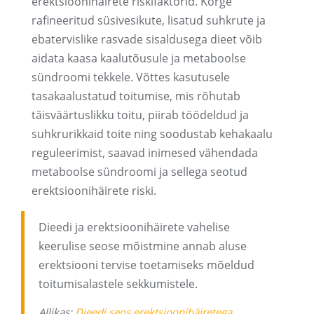
erektsioonihäirete riskifaktorid. Kõrge
rafineeritud süsivesikute, lisatud suhkrute ja
ebatervislike rasvade sisaldusega dieet võib
aidata kaasa kaalutõusule ja metaboolse
sündroomi tekkele. Võttes kasutusele
tasakaalustatud toitumise, mis rõhutab
täisväärtuslikku toitu, piirab töödeldud ja
suhkrurikkaid toite ning soodustab kehakaalu
reguleerimist, saavad inimesed vähendada
metaboolse sündroomi ja sellega seotud
erektsioonihäirete riski.
Dieedi ja erektsioonihäirete vahelise
keerulise seose mõistmine annab aluse
erektsiooni tervise toetamiseks mõeldud
toitumisalastele sekkumistele.
Allikas:
Dieedi seos erektsioonihäiretega