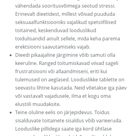
vähendada sooritusvõimega seotud stressi.
Erinevalt dieetidest, millest võivad puududa
seksuaalfunktsiooniks vajalikud spetsiifilised
toitained, keskenduvad looduslikud
toidulisandid ainult sellele, mida keha parema
erektsiooni saavutamiseks vajab.
Dieedi pikaajaline järgimine võib samuti olla
keeruline. Ranged toitumiskavad viivad sageli
frustratsiooni või allaandmiseni, eriti kui
tulemused on aeglased. Looduslikke tablette on
seevastu lihtne kasutada. Neid võetakse iga päev
või vastavalt vajadusele, ilma et kogu oma
elustiili muudaksite.
Teine oluline eelis on järjepidevus. Toidus
sisalduvate toitainete sisaldus võib varieeruda.
Looduslike pillidega saate iga kord ühtlase