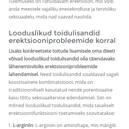
Tulemuseks on rahuldavam erektsioon, mis võib
anda meestele vajaliku enesekindluse ja tervisliku
seksuaalelu, mida nad saavad nautida.
Looduslikud toidulisandid
erektsiooniprobleemide korral
Lisaks konkreetsete toitude lisamisele oma dieeti
võivad looduslikud toidulisandid olla täiendavaks
lähenemisviisiks erektsiooniprobleemide
lahendamisel.
Need toidulisandid sisaldavad sageli
koostisainete kombinatsiooni, mida on
traditsiooniliselt kasutatud nende potentsiaalse
kasu tõttu seksuaaltervise edendamisel. Siin on
mõned looduslikud toidulisandid, mida tavaliselt
erektsioonifunktsiooni toetamiseks soovitatakse:
L-arginiin
: L-arginiin on aminohape, mis mängib