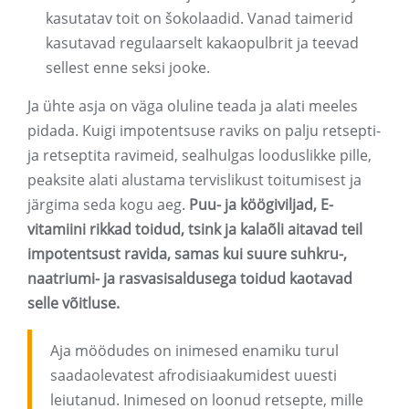
kasutatav toit on šokolaadid. Vanad taimerid
kasutavad regulaarselt kakaopulbrit ja teevad
sellest enne seksi jooke.
Ja ühte asja on väga oluline teada ja alati meeles
pidada. Kuigi impotentsuse raviks on palju retsepti-
ja retseptita ravimeid, sealhulgas looduslikke pille,
peaksite alati alustama tervislikust toitumisest ja
järgima seda kogu aeg.
Puu- ja köögiviljad, E-
vitamiini rikkad toidud, tsink ja kalaõli aitavad teil
impotentsust ravida, samas kui suure suhkru-,
naatriumi- ja rasvasisaldusega toidud kaotavad
selle võitluse.
Aja möödudes on inimesed enamiku turul
saadaolevatest afrodisiaakumidest uuesti
leiutanud. Inimesed on loonud retsepte, mille