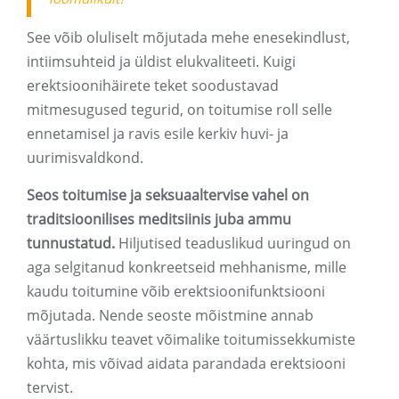
See võib oluliselt mõjutada mehe enesekindlust,
intiimsuhteid ja üldist elukvaliteeti. Kuigi
erektsioonihäirete teket soodustavad
mitmesugused tegurid, on toitumise roll selle
ennetamisel ja ravis esile kerkiv huvi- ja
uurimisvaldkond.
Seos toitumise ja seksuaaltervise vahel on
traditsioonilises meditsiinis juba ammu
tunnustatud.
Hiljutised teaduslikud uuringud on
aga selgitanud konkreetseid mehhanisme, mille
kaudu toitumine võib erektsioonifunktsiooni
mõjutada. Nende seoste mõistmine annab
väärtuslikku teavet võimalike toitumissekkumiste
kohta, mis võivad aidata parandada erektsiooni
tervist.