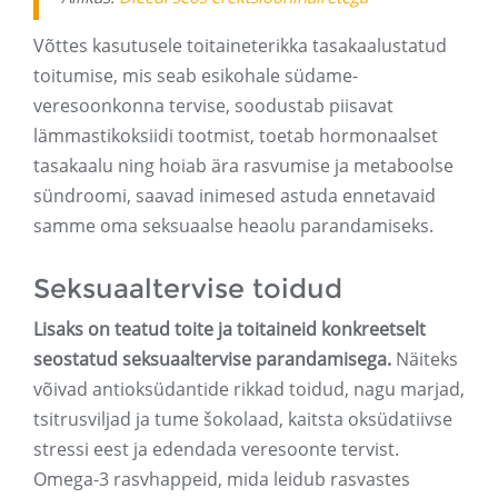
Võttes kasutusele toitaineterikka tasakaalustatud
toitumise, mis seab esikohale südame-
veresoonkonna tervise, soodustab piisavat
lämmastikoksiidi tootmist, toetab hormonaalset
tasakaalu ning hoiab ära rasvumise ja metaboolse
sündroomi, saavad inimesed astuda ennetavaid
samme oma seksuaalse heaolu parandamiseks.
Seksuaaltervise toidud
Lisaks on teatud toite ja toitaineid konkreetselt
seostatud seksuaaltervise parandamisega.
Näiteks
võivad antioksüdantide rikkad toidud, nagu marjad,
tsitrusviljad ja tume šokolaad, kaitsta oksüdatiivse
stressi eest ja edendada veresoonte tervist.
Omega-3 rasvhappeid, mida leidub rasvastes