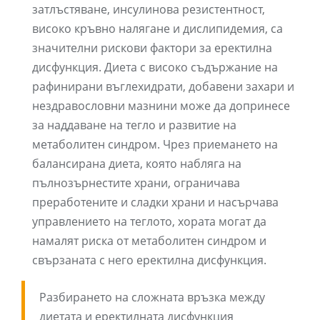
затлъстяване, инсулинова резистентност,
високо кръвно налягане и дислипидемия, са
значителни рискови фактори за еректилна
дисфункция. Диета с високо съдържание на
рафинирани въглехидрати, добавени захари и
нездравословни мазнини може да допринесе
за наддаване на тегло и развитие на
метаболитен синдром. Чрез приемането на
балансирана диета, която набляга на
пълнозърнестите храни, ограничава
преработените и сладки храни и насърчава
управлението на теглото, хората могат да
намалят риска от метаболитен синдром и
свързаната с него еректилна дисфункция.
Разбирането на сложната връзка между
диетата и еректилната дисфункция