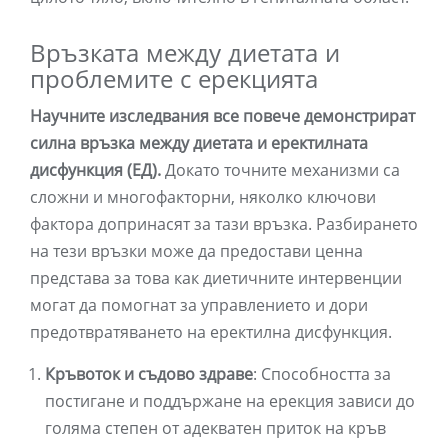
Връзката между диетата и
проблемите с ерекцията
Научните изследвания все повече демонстрират
силна връзка между диетата и еректилната
дисфункция (ЕД).
Докато точните механизми са
сложни и многофакторни, няколко ключови
фактора допринасят за тази връзка. Разбирането
на тези връзки може да предостави ценна
представа за това как диетичните интервенции
могат да помогнат за управлението и дори
предотвратяването на еректилна дисфункция.
Кръвоток и съдово здраве
: Способността за
постигане и поддържане на ерекция зависи до
голяма степен от адекватен приток на кръв