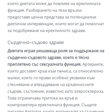
които диетата може да повлияе на еректилната
функция. Разбирането на тези връзки
предоставя ценна представа за потенциални
диетични интервенции, които могат да помогнат
за подобряване на еректилното здраве.
Сърдечно-съдово здраве
Диетата играе решаваща роля за поддържане на
сърдечно-съдовото здраве, което е тясно
преплетено със сексуалната функция.
Артериите,
които доставят кръв към пениса, са относително
малки, което ги прави особено уязвими към
стесняване и втвърдяване на кръвоносните
съдове, състояние, известно като атеросклероза.
Това ограничава притока на кръв и
компрометира еректилната функция. Същите
рискови фактори, които допринасят за сърдечни