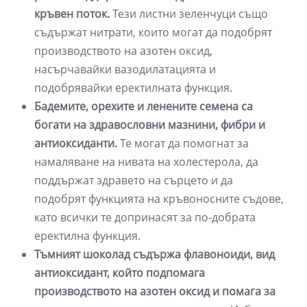
кръвен поток.
Тези листни зеленчуци също
съдържат нитрати, които могат да подобрят
производството на азотен оксид,
насърчавайки вазодилатацията и
подобрявайки еректилната функция.
Бадемите, орехите и ленените семена са
богати на здравословни мазнини, фибри и
антиоксиданти.
Те могат да помогнат за
намаляване на нивата на холестерола, да
поддържат здравето на сърцето и да
подобрят функцията на кръвоносните съдове,
като всички те допринасят за по-добрата
еректилна функция.
Тъмният шоколад съдържа флавоноиди, вид
антиоксидант, който подпомага
производството на азотен оксид и помага за