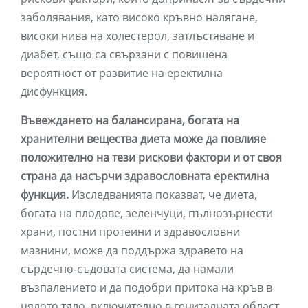
заболявания, като високо кръвно налягане,
високи нива на холестерол, затлъстяване и
диабет, също са свързани с повишена
вероятност от развитие на еректилна
дисфункция.
Въвеждането на балансирана, богата на
хранителни вещества диета може да повлияе
положително на тези рискови фактори и от своя
страна да насърчи здравословната еректилна
функция.
Изследванията показват, че диета,
богата на плодове, зеленчуци, пълнозърнести
храни, постни протеини и здравословни
мазнини, може да поддържа здравето на
сърдечно-съдовата система, да намали
възпалението и да подобри притока на кръв в
цялото тяло, включително в гениталната област.