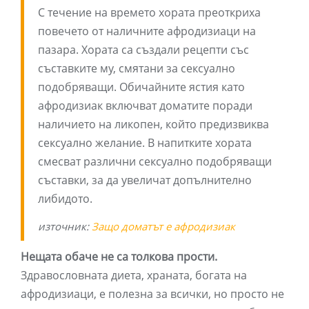
С течение на времето хората преоткриха
повечето от наличните афродизиаци на
пазара. Хората са създали рецепти със
съставките му, смятани за сексуално
подобряващи. Обичайните ястия като
афродизиак включват доматите поради
наличието на ликопен, който предизвиква
сексуално желание. В напитките хората
смесват различни сексуално подобряващи
съставки, за да увеличат допълнително
либидото.
източник:
Защо доматът е афродизиак
Нещата обаче не са толкова прости.
Здравословната диета, храната, богата на
афродизиаци, е полезна за всички, но просто не