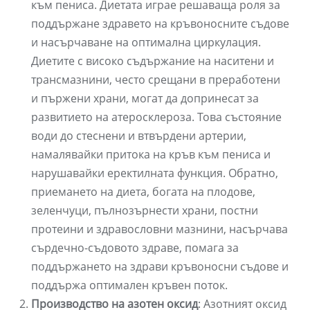
към пениса. Диетата играе решаваща роля за
поддържане здравето на кръвоносните съдове
и насърчаване на оптимална циркулация.
Диетите с високо съдържание на наситени и
трансмазнини, често срещани в преработени
и пържени храни, могат да допринесат за
развитието на атеросклероза. Това състояние
води до стеснени и втвърдени артерии,
намалявайки притока на кръв към пениса и
нарушавайки еректилната функция. Обратно,
приемането на диета, богата на плодове,
зеленчуци, пълнозърнести храни, постни
протеини и здравословни мазнини, насърчава
сърдечно-съдовото здраве, помага за
поддържането на здрави кръвоносни съдове и
поддържа оптимален кръвен поток.
Производство на азотен оксид
: Азотният оксид