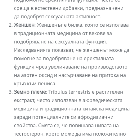
среща в естествени добавки, предназначени
да подобрят сексуалната активност.
Женшен
: Женшенът е билка, която се използва
в традиционната медицина от векове за
подобряване на сексуалната функция.
Изследванията показват, че женшенът може да
помогне за подобряване на еректилната
функция чрез увеличаване на производството
на азотен оксид и насърчаване на притока на
кръв към пениса.
Земно племе
: Tribulus terrestris е растителен
екстракт, често използван в аюрведическата
медицина и традиционната китайска медицина
заради потенциалните си афродизиачни
свойства. Смята се, че повишава нивата на
тестостерон, което може да има положително