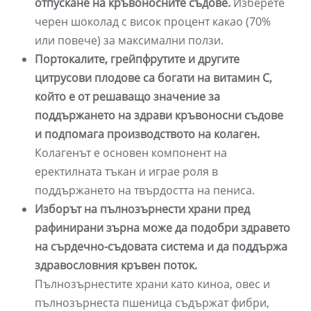
отпускане на кръвоносните съдове.
Изберете
черен шоколад с висок процент какао (70%
или повече) за максимални ползи.
Портокалите, грейпфрутите и другите
цитрусови плодове са богати на витамин С,
който е от решаващо значение за
поддържането на здрави кръвоносни съдове
и подпомага производството на колаген.
Колагенът е основен компонент на
еректилната тъкан и играе роля в
поддържането на твърдостта на пениса.
Изборът на пълнозърнести храни пред
рафинирани зърна може да подобри здравето
на сърдечно-съдовата система и да поддържа
здравословния кръвен поток.
Пълнозърнестите храни като киноа, овес и
пълнозърнеста пшеница съдържат фибри,