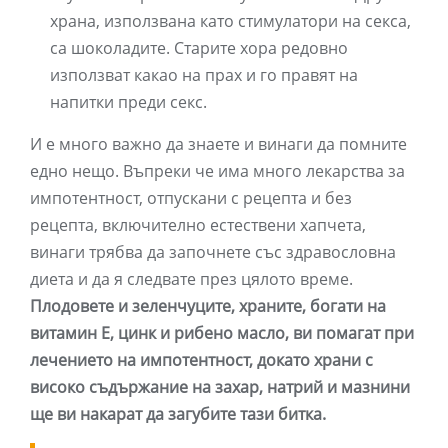
храна, използвана като стимулатори на секса,
са шоколадите. Старите хора редовно
използват какао на прах и го правят на
напитки преди секс.
И е много важно да знаете и винаги да помните
едно нещо. Въпреки че има много лекарства за
импотентност, отпускани с рецепта и без
рецепта, включително естествени хапчета,
винаги трябва да започнете със здравословна
диета и да я следвате през цялото време.
Плодовете и зеленчуците, храните, богати на
витамин Е, цинк и рибено масло, ви помагат при
лечението на импотентност, докато храни с
високо съдържание на захар, натрий и мазнини
ще ви накарат да загубите тази битка.