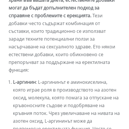
храни във вашата диета, естествените добавки
могат да бъдат допълнителен подход за
справяне с проблемите с ерекцията.
Тези
добавки често съдържат комбинация от
съставки, които традиционно се използват
заради техните потенциални ползи за
насърчаване на сексуалното здраве. Ето някои
естествени добавки, които обикновено се
препоръчват за поддържане на еректилната
функция:
L-аргинин
: L-аргининът е аминокиселина,
която играе роля в производството на азотен
оксид, молекула, която помага за отпускане на
кръвоносните съдове и подобряване на
кръвния поток. Чрез увеличаване на нивата на
азотен оксид, L-аргининът може да
подпомогне еректилната функция. Често се