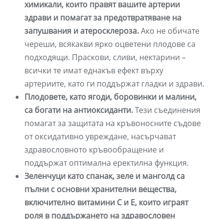
химикали, които правят вашите артерии
здрави и помагат за предотвратяване на
запушвания и атеросклероза.
Ако не обичате
череши, всякакви ярко оцветени плодове са
подходящи. Праскови, сливи, нектарини –
всички те имат еднакъв ефект върху
артериите, като ги поддържат гладки и здрави.
Плодовете, като ягоди, боровинки и малини,
са богати на антиоксиданти.
Тези съединения
помагат за защитата на кръвоносните съдове
от оксидативно увреждане, насърчават
здравословното кръвообращение и
поддържат оптимална еректилна функция.
Зеленчуци като спанак, зеле и манголд са
пълни с основни хранителни вещества,
включително витамини С и Е, които играят
роля в поддържането на здравословен