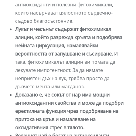
антиоксиданти и полезни фитохимикали,
които насърчават цялостното сърдечно-
съдово благосъстояние.
Лукът и чесънът съдържат фитохимикал
алицин, който разрежда кръвта и подобрява
нейната циркулация, намалявайки
вероятността от запушване и съсирване.
И
така, фитохимикалът алицин ви помага да
лекувате импотентност. За да нямате
неприятен дъх на лук, трябва просто да
дъвчете мента или магданоз.
Доказано е, че сокът от нар има мощни
антиоксидантни свойства и може да подобри
еректилната функция чрез подобряване на
притока на кръв и намаляване на
оксидативния стрес в тялото.
Зеленият чай е богат на антиоксиданти,