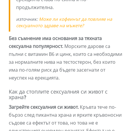
продължителна.
източник:
Може ли кофеинът да повлияе на
сексуалното здраве на мъжете?
Без съмнение има основания за тяхната
сексуална популярност.
Морските дарове са
пълни с витамин В6 и цинк, които са необходими
за нормалните нива на тестостерон, без които
има по-голям риск да бъдете засегнати от
неуспех на ерекцията.
Как да стоплите сексуалния си живот с
храна?
Загрейте сексуалния си живот.
Кръвта тече по-
бързо след пикантна храна и ярките кръвоносни
съдове са ефектът от това, но това не е
единственият очевиден резултат. Ефектът не е