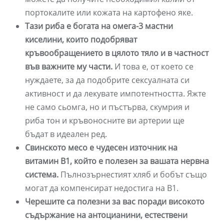
портокалите или кожата на картофено яке.
Тази риба е богата на омега-3 мастни
киселини, които подобряват
кръвообращението в цялото тяло и в частност
във важните му части.
И това е, от което се
нуждаете, за да подобрите сексуалната си
активност и да лекувате импотентността. Яжте
не само сьомга, но и пъстърва, скумрия и
риба тон и кръвоносните ви артерии ще
бъдат в идеален ред.
Свинското месо е чудесен източник на
витамин В1, който е полезен за вашата нервна
система.
Пълнозърнестият хляб и бобът също
могат да компенсират недостига на B1.
Черешите са полезни за вас поради високото
съдържание на антоцианини, естествени