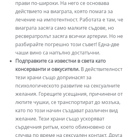
прави по-широки. На него се основава
действието на виаграта, която помага за
лечение на импотентност. Работата е там, че
виаграта засяга само малките съдове, но
ресвератролът засяга всички артерии. Но не
разбирайте погрешно този съвет! Една-две
чаши вино са напълно достатъчни.
Подправките са известни в света като
консерванти и овкусители.
В действителност
тези храни също допринасят за
психологическото развитие на сексуалните
желания. Горещите усещания, причинени от
лютите чушки, се транспортират до мозъка,
като по този начин създават различен вид
желание. Тези храни също ускоряват
сърдечния ритъм, което обикновено се
случва по време на сексуален контакт. Друга