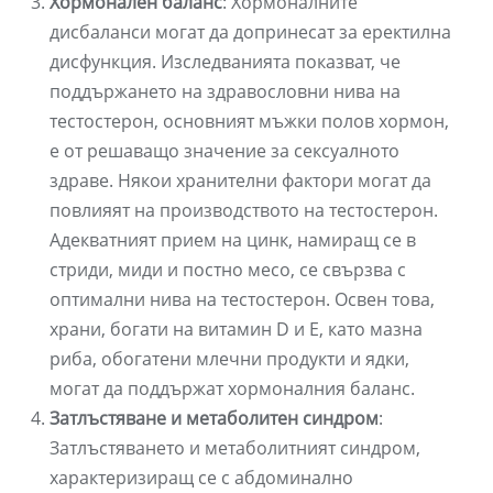
Хормонален баланс
: Хормоналните
дисбаланси могат да допринесат за еректилна
дисфункция. Изследванията показват, че
поддържането на здравословни нива на
тестостерон, основният мъжки полов хормон,
е от решаващо значение за сексуалното
здраве. Някои хранителни фактори могат да
повлияят на производството на тестостерон.
Адекватният прием на цинк, намиращ се в
стриди, миди и постно месо, се свързва с
оптимални нива на тестостерон. Освен това,
храни, богати на витамин D и E, като мазна
риба, обогатени млечни продукти и ядки,
могат да поддържат хормоналния баланс.
Затлъстяване и метаболитен синдром
:
Затлъстяването и метаболитният синдром,
характеризиращ се с абдоминално