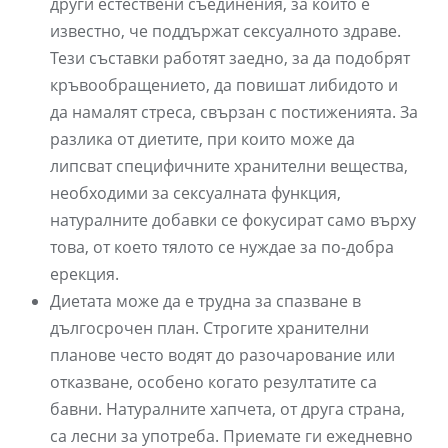
други естествени съединения, за които е
известно, че поддържат сексуалното здраве.
Тези съставки работят заедно, за да подобрят
кръвообращението, да повишат либидото и
да намалят стреса, свързан с постиженията. За
разлика от диетите, при които може да
липсват специфичните хранителни вещества,
необходими за сексуалната функция,
натуралните добавки се фокусират само върху
това, от което тялото се нуждае за по-добра
ерекция.
Диетата може да е трудна за спазване в
дългосрочен план. Строгите хранителни
планове често водят до разочарование или
отказване, особено когато резултатите са
бавни. Натуралните хапчета, от друга страна,
са лесни за употреба. Приемате ги ежедневно