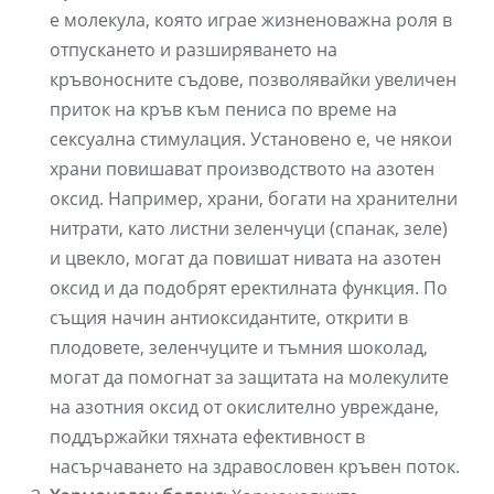
е молекула, която играе жизненоважна роля в
отпускането и разширяването на
кръвоносните съдове, позволявайки увеличен
приток на кръв към пениса по време на
сексуална стимулация. Установено е, че някои
храни повишават производството на азотен
оксид. Например, храни, богати на хранителни
нитрати, като листни зеленчуци (спанак, зеле)
и цвекло, могат да повишат нивата на азотен
оксид и да подобрят еректилната функция. По
същия начин антиоксидантите, открити в
плодовете, зеленчуците и тъмния шоколад,
могат да помогнат за защитата на молекулите
на азотния оксид от окислително увреждане,
поддържайки тяхната ефективност в
насърчаването на здравословен кръвен поток.