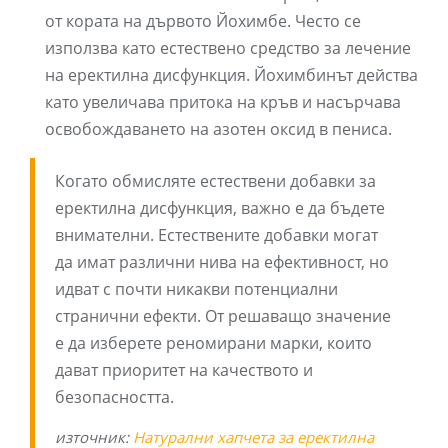
от кората на дървото Йохимбе. Често се
използва като естествено средство за лечение
на еректилна дисфункция. Йохимбинът действа
като увеличава притока на кръв и насърчава
освобождаването на азотен оксид в пениса.
Когато обмисляте естествени добавки за
еректилна дисфункция, важно е да бъдете
внимателни. Естествените добавки могат
да имат различни нива на ефективност, но
идват с почти никакви потенциални
странични ефекти. От решаващо значение
е да изберете реномирани марки, които
дават приоритет на качеството и
безопасността.
източник:
Натурални хапчета за еректилна