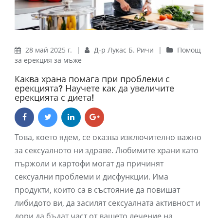
28 май 2025 г.
|
Д-р Лукас Б. Ричи
|
Помощ
за ерекция за мъже
Каква храна помага при проблеми с
ерекцията? Научете как да увеличите
ерекцията с диета!
Това, което ядем, се оказва изключително важно
за сексуалното ни здраве. Любимите храни като
пържоли и картофи могат да причинят
сексуални проблеми и дисфункции. Има
продукти, които са в състояние да повишат
либидото ви, да засилят сексуалната активност и
дори да бъдат част от вашето лечение на