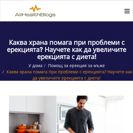
Каква храна помага при проблеми с
ерекцията? Научете как да увеличите
ерекцията с диета!
У дома
Помощ за ерекция за мъже
Каква храна помага при проблеми с ерекцията? Научете как
да увеличите ерекцията с диета!