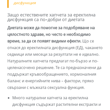
дисфункция
Защо естествените хапчета за еректилна
дисфункция са по-добри от диетата
Диетата може да помогне за подобряване на
цялостното здраве, но често е необходимо
време, за да се появят видими ефекти.
Що се
отнася до еректилната дисфункция (ЕД), чакането
седмици или месеци за резултати не е идеално.
Натуралните хапчета предлагат по-бързо и по-
целенасочено решение. Те са предназначени да
поддържат кръвообращението, хормоналния
баланс и енергийните нива – фактори, пряко
свързани с мъжката сексуална функция.
Много натурални хапчета за еректилна
дисфункция съдържат растителни екстракти и