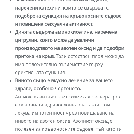
наречени катехини, които се свързват с
подобрена функция на кръвоносните съдове
и повишена сексуална активност.
Динята съдържа аминокиселина, наречена
цитрулин, която може да увеличи
производството на азотен оксид и да подобри
притока на кръв.
Този естествен плод може да
има положително въздействие върху
еректилната функция.
Виното също е вкусно лечение за вашето
здраве, особено червеното.
Антиоксидантният фитохимикал ресвератрол
е основната здравословна съставка. Той
лекува импотентност чрез повишаване на
нивото на азотен оксид. Азотният оксид е
полезен за кръвоносните съдове, тъй като ги