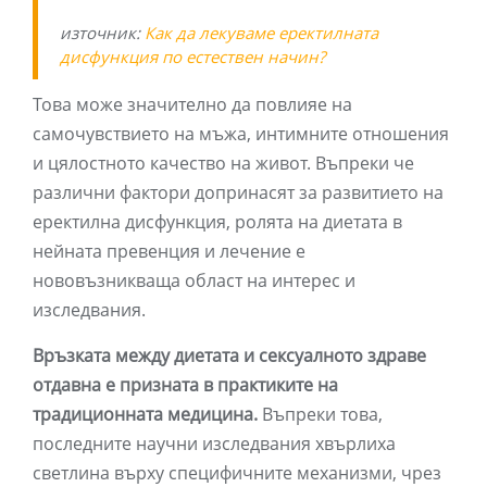
източник:
Как да лекуваме еректилната
дисфункция по естествен начин?
Това може значително да повлияе на
самочувствието на мъжа, интимните отношения
и цялостното качество на живот. Въпреки че
различни фактори допринасят за развитието на
еректилна дисфункция, ролята на диетата в
нейната превенция и лечение е
нововъзникваща област на интерес и
изследвания.
Връзката между диетата и сексуалното здраве
отдавна е призната в практиките на
традиционната медицина.
Въпреки това,
последните научни изследвания хвърлиха
светлина върху специфичните механизми, чрез