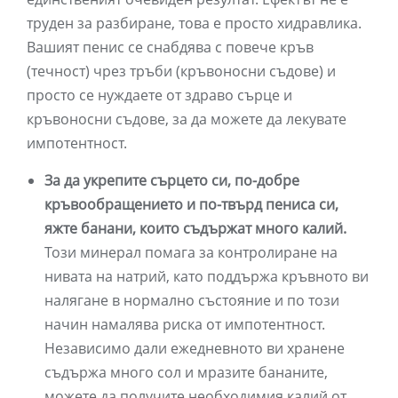
труден за разбиране, това е просто хидравлика.
Вашият пенис се снабдява с повече кръв
(течност) чрез тръби (кръвоносни съдове) и
просто се нуждаете от здраво сърце и
кръвоносни съдове, за да можете да лекувате
импотентност.
За да укрепите сърцето си, по-добре
кръвообращението и по-твърд пениса си,
яжте банани, които съдържат много калий.
Този минерал помага за контролиране на
нивата на натрий, като поддържа кръвното ви
налягане в нормално състояние и по този
начин намалява риска от импотентност.
Независимо дали ежедневното ви хранене
съдържа много сол и мразите бананите,
можете да получите необходимия калий от