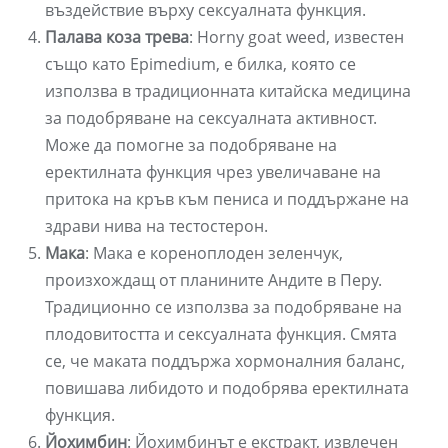
въздействие върху сексуалната функция.
Палава коза трева
: Horny goat weed, известен
също като Epimedium, е билка, която се
използва в традиционната китайска медицина
за подобряване на сексуалната активност.
Може да помогне за подобряване на
еректилната функция чрез увеличаване на
притока на кръв към пениса и поддържане на
здрави нива на тестостерон.
Мака
: Мака е кореноплоден зеленчук,
произхождащ от планините Андите в Перу.
Традиционно се използва за подобряване на
плодовитостта и сексуалната функция. Смята
се, че маката поддържа хормоналния баланс,
повишава либидото и подобрява еректилната
функция.
Йохимбин
: Йохимбинът е екстракт, извлечен