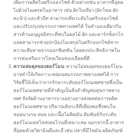
เพิ่มการผลิตไนตริกออกไซด์ ตัวอย่างเช่น อาหารที่อุดม
ไปด้วยไนเตรตในอาหาร เช่น ผักใบเขียว (ผักโขม ผัก
คะน้า) และหัวบีท สามารถเพิ่มระดับไนตริกออกไซด์
และปรับปรุงสมรรถภาพทางเพศได้ ในทำนองเดียวกัน
สารต้านอนุมูลอิสระที่พบในผลไม้ ผัก และดาร์กช็อกโก
แลตสามารถช่วยปกป้องโมเลกุลไนตริกออกไซด์จาก
ความเสียหายจากออกซิเดชัน โดยคงประสิทธิภาพใน
การส่งเสริมการไหลเวียนของเลือดที่ดี
ความสมดุลของฮอร์โมน
: ความไม่สมดุลของฮอร์โมน
อาจทำให้เกิดภาวะหย่อนสมรรถภาพทางเพศได้ การ
วิจัยชี้ให้เห็นว่าการรักษาระดับฮอร์โมนเพศชายซึ่งเป็น
ฮอร์โมนเพศชายที่สำคัญเป็นสิ่งสำคัญต่อสุขภาพทาง
เพศ ปัจจัยด้านอาหารบางอย่างอาจส่งผลต่อการผลิต
ฮอร์โมนเพศชาย ปริมาณสังกะสีที่เพียงพอซึ่งพบใน
หอยนางรม หอย และเนื้อไม่ติดมัน สัมพันธ์กับระดับ
ฮอร์โมนเทสโทสเตอโรนที่เหมาะสม นอกจากนี้ อาหาร
ที่อุดมด้วยวิตามินดีและอี เช่น ปลาที่มีไขมัน ผลิตภัณฑ์