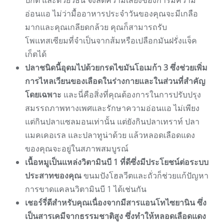
ปกติ และด้วยวิธีนี้ จึงลดความเสี่ยงของการมีความ
อ่อนแอ ไม่ว่ามื้ออาหารประจำวันของคุณจะมีเกลือ
มากและคุณเกลียดกล้วย คุณก็สามารถรับ
โพแทสเซียมที่จำเป็นจากส้มหรือเปลือกมันฝรั่งแจ็ค
เก็ตได้
ปลาชนิดนี้อุดมไปด้วยกรดไขมันโอเมก้า 3 ซึ่งช่วยเพิ่ม
การไหลเวียนของเลือดในร่างกายและในส่วนที่สำคัญ
โดยเฉพาะ
และนี่คือสิ่งที่คุณต้องการในการปรับปรุง
สมรรถภาพทางเพศและรักษาความอ่อนแอ ไม่เพียง
แต่กินปลาแซลมอนเท่านั้น แต่ยังกินปลาเทราท์ ปลา
แมคเคอเรล และปลาทูน่าด้วย แล้วหลอดเลือดแดง
ของคุณจะอยู่ในสภาพสมบูรณ์
เนื้อหมูเป็นแหล่งวิตามินบี 1 ที่ดีซึ่งมีประโยชน์ต่อระบบ
ประสาทของคุณ
ขนมปังโฮลวีตและถั่วก็ช่วยแก้ปัญหา
การขาดแคลนวิตามินบี 1 ได้เช่นกัน
เชอร์รี่ดีสำหรับคุณเนื่องจากมีสารแอนโทไซยานิน ซึ่ง
เป็นสารเคมีจากธรรมชาติสูง ซึ่งทำให้หลอดเลือดแดง