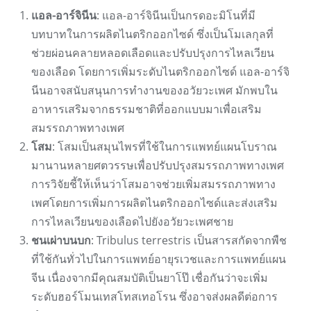
แอล-อาร์จินีน
: แอล-อาร์จินีนเป็นกรดอะมิโนที่มี
บทบาทในการผลิตไนตริกออกไซด์ ซึ่งเป็นโมเลกุลที่
ช่วยผ่อนคลายหลอดเลือดและปรับปรุงการไหลเวียน
ของเลือด โดยการเพิ่มระดับไนตริกออกไซด์ แอล-อาร์จิ
นีนอาจสนับสนุนการทำงานของอวัยวะเพศ มักพบใน
อาหารเสริมจากธรรมชาติที่ออกแบบมาเพื่อเสริม
สมรรถภาพทางเพศ
โสม
: โสมเป็นสมุนไพรที่ใช้ในการแพทย์แผนโบราณ
มานานหลายศตวรรษเพื่อปรับปรุงสมรรถภาพทางเพศ
การวิจัยชี้ให้เห็นว่าโสมอาจช่วยเพิ่มสมรรถภาพทาง
เพศโดยการเพิ่มการผลิตไนตริกออกไซด์และส่งเสริม
การไหลเวียนของเลือดไปยังอวัยวะเพศชาย
ชนเผ่าบนบก
: Tribulus terrestris เป็นสารสกัดจากพืช
ที่ใช้กันทั่วไปในการแพทย์อายุรเวชและการแพทย์แผน
จีน เนื่องจากมีคุณสมบัติเป็นยาโป๊ เชื่อกันว่าจะเพิ่ม
ระดับฮอร์โมนเทสโทสเทอโรน ซึ่งอาจส่งผลดีต่อการ