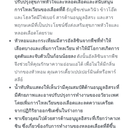
ปรับปรุงสุขภาพหัวใจและหลอดเลือดและสนับสนุน
การไหลเวียนของเลือดที่ดี
ธัญพืชเช่นควินัว ข้าวโอ๊ต
และโฮลวีตมีไฟเบอร์ สารต้านอนุมูลอิสระ และสาร
พฤกษเคมีที่เป็นประโยชน์ซึ่งส่งเสริมสุขภาพหัวใจและ
หลอดเลือดโดยรวม
หัวหอมและกระเทียมมีสารอัลลิซินจากพืชที่ทำให้
เลือดบางและเพิ่มการไหลเวียน ทำให้มีโอกาสเกิดการ
อุดตันและจับตัวเป็นก้อนน้อยลง
ดังนั้นอัลลิซินจากพืช
จึงช่วยให้คุณรักษาความอ่อนแอได้ เพื่อไม่ให้มีกลิ่น
ปากของหัวหอม คุณควรเคี้ยวเปปเปอร์มินต์หรือพาร์
สลีย์
น้ำทับทิมแสดงให้เห็นว่ามีคุณสมบัติต้านอนุมูลอิสระที่
มีศักยภาพและอาจปรับปรุงการทำงานของอวัยวะเพศ
โดยเพิ่มการไหลเวียนของเลือดและลดความเครียด
จากปฏิกิริยาออกซิเดชั่นในร่างกาย
ชาเขียวอุดมไปด้วยสารต้านอนุมูลอิสระที่เรียกว่าคาเท
ชิน ซึ่งเกี่ยวข้องกับการทำงานของหลอดเลือดที่ดีขึ้น