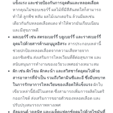
แข็งแรง และช่วยป้องกันการอุดตันและหลอดเลือด
หากคุณไม่ชอบเชอร์รี่ ผลไม้ที่มีสีสันสดใสก็สามารถ
ทำได้ ลูกพีช พลัม ผลไม้เนกเตอริน ล้วนมีผลเช่น
เดียวกันกับหลอดเลือดแดง ทำให้พวกมันเรียบเนียน
และมีสุขภาพดี
ผลเบอร์รี่ เช่น สตรอเบอร์รี่ บลูเบอร์รี่ และราสเบอร์รี่
อุดมไปด้วยสารต้านอนุมูลอิสระ
สารประกอบเหล่านี้
ช่วยปกป้องหลอดเลือดจากความเสียหายจาก
ออกซิเดชัน ส่งเสริมการไหลเวียนที่ดีต่อสุขภาพ และ
สนับสนุนการทำงานของอวัยวะเพศอย่างเหมาะสม
ผัก เช่น ผักโขม ผักคะน้า และสวิสชาร์ดอุดมไปด้วย
สารอาหารที่จำเป็น รวมถึงวิตามินซีและอี ซึ่งมีบทบาท
ในการรักษาการไหลเวียนของเลือดให้แข็งแรง
ผักใบ
เขียวเหล่านี้ยังมีไนเตรต ซึ่งสามารถเพิ่มการผลิตไนตริ
กออกไซด์ ส่งเสริมการขยายตัวของหลอดเลือด และ
ปรับปรุงสมรรถภาพทางเพศ
อัลมอนด์ วอลนัท และเมล็ดแฟลกซ์อุดมไปด้วยไขมันที่