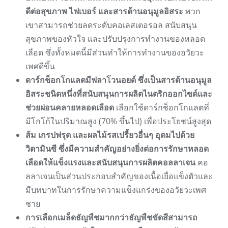
ดีต่อสุขภาพ ไฟเบอร์ และสารต้านอนุมูลอิสระ
พวก
เขาสามารถช่วยลดระดับคอเลสเตอรอล สนับสนุน
สุขภาพของหัวใจ และปรับปรุงการทำงานของหลอด
เลือด ซึ่งทั้งหมดนี้มีส่วนทำให้การทำงานของอวัยวะ
เพศดีขึ้น
ดาร์กช็อกโกแลตมีฟลาโวนอยด์ ซึ่งเป็นสารต้านอนุมูล
อิสระชนิดหนึ่งที่สนับสนุนการผลิตไนตริกออกไซด์และ
ช่วยผ่อนคลายหลอดเลือด
เลือกใช้ดาร์กช็อกโกแลตที่
มีโกโก้ในปริมาณสูง (70% ขึ้นไป) เพื่อประโยชน์สูงสุด
ส้ม เกรปฟรุต และผลไม้รสเปรี้ยวอื่นๆ อุดมไปด้วย
วิตามินซี ซึ่งมีความสำคัญอย่างยิ่งต่อการรักษาหลอด
เลือดให้แข็งแรงและสนับสนุนการผลิตคอลลาเจน
คอ
ลลาเจนเป็นส่วนประกอบสำคัญของเนื้อเยื่อแข็งตัวและ
มีบทบาทในการรักษาความแข็งแกร่งของอวัยวะเพศ
ชาย
การเลือกเมล็ดธัญพืชมากกว่าธัญพืชขัดสีสามารถ