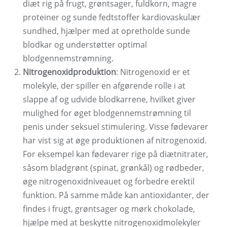
diæt rig på frugt, grøntsager, fuldkorn, magre
proteiner og sunde fedtstoffer kardiovaskulær
sundhed, hjælper med at opretholde sunde
blodkar og understøtter optimal
blodgennemstrømning.
Nitrogenoxidproduktion
: Nitrogenoxid er et
molekyle, der spiller en afgørende rolle i at
slappe af og udvide blodkarrene, hvilket giver
mulighed for øget blodgennemstrømning til
penis under seksuel stimulering. Visse fødevarer
har vist sig at øge produktionen af ​​nitrogenoxid.
For eksempel kan fødevarer rige på diætnitrater,
såsom bladgrønt (spinat, grønkål) og rødbeder,
øge nitrogenoxidniveauet og forbedre erektil
funktion. På samme måde kan antioxidanter, der
findes i frugt, grøntsager og mørk chokolade,
hjælpe med at beskytte nitrogenoxidmolekyler