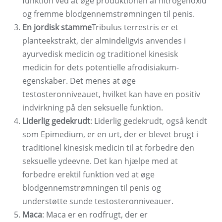
funktion ved at øge produktionen af ​​nitrogenoxid
og fremme blodgennemstrømningen til penis.
En jordisk stamme
Tribulus terrestris er et
planteekstrakt, der almindeligvis anvendes i
ayurvedisk medicin og traditionel kinesisk
medicin for dets potentielle afrodisiakum-
egenskaber. Det menes at øge
testosteronniveauet, hvilket kan have en positiv
indvirkning på den seksuelle funktion.
Liderlig gedekrudt
: Liderlig gedekrudt, også kendt
som Epimedium, er en urt, der er blevet brugt i
traditionel kinesisk medicin til at forbedre den
seksuelle ydeevne. Det kan hjælpe med at
forbedre erektil funktion ved at øge
blodgennemstrømningen til penis og
understøtte sunde testosteronniveauer.
Maca
: Maca er en rodfrugt, der er