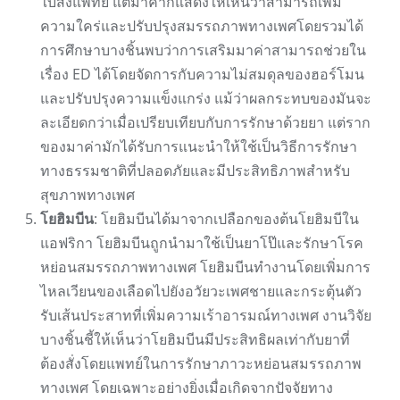
ใบสั่งแพทย์ แต่มาค่าก็แสดงให้เห็นว่าสามารถเพิ่ม
ความใคร่และปรับปรุงสมรรถภาพทางเพศโดยรวมได้
การศึกษาบางชิ้นพบว่าการเสริมมาค่าสามารถช่วยใน
เรื่อง ED ได้โดยจัดการกับความไม่สมดุลของฮอร์โมน
และปรับปรุงความแข็งแกร่ง แม้ว่าผลกระทบของมันจะ
ละเอียดกว่าเมื่อเปรียบเทียบกับการรักษาด้วยยา แต่ราก
ของมาค่ามักได้รับการแนะนำให้ใช้เป็นวิธีการรักษา
ทางธรรมชาติที่ปลอดภัยและมีประสิทธิภาพสำหรับ
สุขภาพทางเพศ
โยฮิมบีน
: โยฮิมบีนได้มาจากเปลือกของต้นโยฮิมบีใน
แอฟริกา โยฮิมบีนถูกนำมาใช้เป็นยาโป๊และรักษาโรค
หย่อนสมรรถภาพทางเพศ โยฮิมบีนทำงานโดยเพิ่มการ
ไหลเวียนของเลือดไปยังอวัยวะเพศชายและกระตุ้นตัว
รับเส้นประสาทที่เพิ่มความเร้าอารมณ์ทางเพศ งานวิจัย
บางชิ้นชี้ให้เห็นว่าโยฮิมบีนมีประสิทธิผลเท่ากับยาที่
ต้องสั่งโดยแพทย์ในการรักษาภาวะหย่อนสมรรถภาพ
ทางเพศ โดยเฉพาะอย่างยิ่งเมื่อเกิดจากปัจจัยทาง