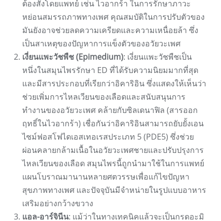
ต้องสั่งโดยแพทย์ เช่น ไวอากร้า ในการรักษาภาวะ
หย่อนสมรรถภาพทางเพศ คุณสมบัติในการปรับตัวของ
มันยังอาจช่วยลดความเครียดและความเหนื่อยล้า ซึ่ง
เป็นสาเหตุของปัญหาการแข็งตัวของอวัยวะเพศ
เงี่ยนแพะวัชพืช (Epimedium)
: เงี่ยนแพะวัชพืชเป็น
หนึ่งในสมุนไพรรักษา ED ที่ได้รับความนิยมมากที่สุด
และมีสารประกอบที่เรียกว่าอิคาริอิน ซึ่งแสดงให้เห็นว่า
ช่วยเพิ่มการไหลเวียนของเลือดและสนับสนุนการ
ทำงานของอวัยวะเพศ คล้ายกับซิลเดนาฟิล (สารออก
ฤทธิ์ในไวอากร้า) เชื่อกันว่าอิคาริอินสามารถยับยั้งเอน
ไซม์ฟอสโฟไดเอสเทอเรสประเภท 5 (PDE5) ซึ่งช่วย
ผ่อนคลายกล้ามเนื้อในอวัยวะเพศชายและปรับปรุงการ
ไหลเวียนของเลือด สมุนไพรนี้ถูกนำมาใช้ในการแพทย์
แผนโบราณมานานหลายศตวรรษเพื่อแก้ไขปัญหา
สุขภาพทางเพศ และปัจจุบันมีจำหน่ายในรูปแบบอาหาร
เสริมอย่างกว้างขวาง
แอล-อาร์จินีน
: แม้ว่าในทางเทคนิคแล้วจะเป็นกรดอะมิ