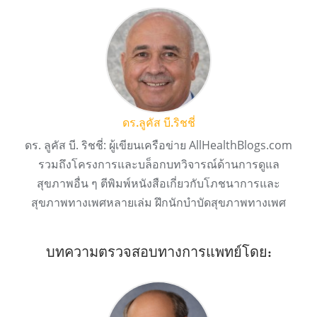
ดร.ลูคัส บี.ริชชี่
ดร. ลูคัส บี. ริชชี่: ผู้เขียนเครือข่าย AllHealthBlogs.com
รวมถึงโครงการและบล็อกบทวิจารณ์ด้านการดูแล
สุขภาพอื่น ๆ ตีพิมพ์หนังสือเกี่ยวกับโภชนาการและ
สุขภาพทางเพศหลายเล่ม ฝึกนักบำบัดสุขภาพทางเพศ
บทความตรวจสอบทางการแพทย์โดย: