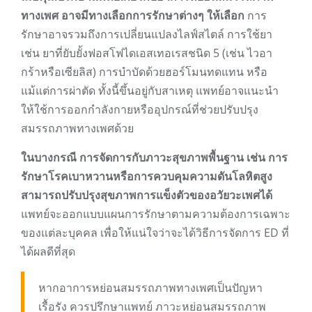
ทางเพศ อาจมีทางเลือกการรักษาต่างๆ ให้เลือก
การ
รักษาอาจรวมถึงการเปลี่ยนแปลงไลฟ์สไตล์ การใช้ยา
เช่น ยาที่ยับยั้งฟอสโฟไดเอสเทอเรสชนิด 5 (เช่น ไวอา
กร้าหรือเซียลิส) การบำบัดด้วยฮอร์โมนทดแทน หรือ
แม้แต่การผ่าตัด ทั้งนี้ขึ้นอยู่กับสาเหตุ แพทย์อาจแนะนำ
ให้ใช้การออกกำลังกายหรืออุปกรณ์ที่ช่วยปรับปรุง
สมรรถภาพทางเพศด้วย
ในบางกรณี การจัดการกับภาวะสุขภาพพื้นฐาน เช่น การ
รักษาโรคเบาหวานหรือการควบคุมความดันโลหิตสูง
สามารถปรับปรุงสุขภาพการแข็งตัวของอวัยวะเพศได้
แพทย์จะออกแบบแผนการรักษาตามความต้องการเฉพาะ
ของแต่ละบุคคล เพื่อให้แน่ใจว่าจะได้วิธีการจัดการ ED ที่
ได้ผลดีที่สุด
หากอาการหย่อนสมรรถภาพทางเพศเป็นปัญหา
เรื้อรัง ควรปรึกษาแพทย์ ภาวะหย่อนสมรรถภาพ