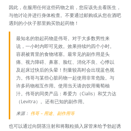
因此，在服用任何这些药物之前，您应该先去看医生，
与他讨论并进行身体检查。不要通过邮购或从您在酒吧
遇到的小伙子那里购买勃起药物！
最知名的勃起药物是伟哥。对于大多数男性来
说，一小时内即可见效。效果持续约四个小时。
容易被胃里的食物堵塞。最常见的副作用是头
痛、视力障碍、鼻塞、脸红、消化不良、心悸以
及起床过快后的头晕！剂量较高时会出现蓝色视
力。伟哥与某些心脏药物一起使用非常危险。与
许多药物相互作用。使用当天请勿饮用葡萄柚
汁。伟哥的同类产品：希爱力（Cialis）和艾力达
（Levitra）。还有已知的副作用。
来源：
伟哥 – 用途、副作用等
也可以通过向阴茎注射和将颗粒插入尿管来给予勃起诱