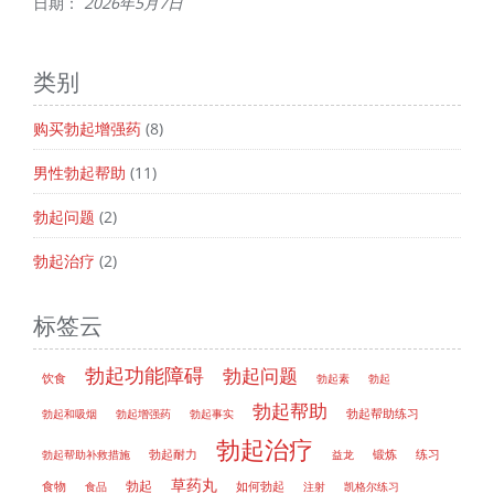
日期：
2026年5月7日
类别
购买勃起增强药
(8)
男性勃起帮助
(11)
勃起问题
(2)
勃起治疗
(2)
标签云
勃起功能障碍
勃起问题
饮食
勃起素
勃起
勃起帮助
勃起帮助练习
勃起和吸烟
勃起增强药
勃起事实
勃起治疗
勃起帮助补救措施
勃起耐力
益龙
锻炼
练习
草药丸
勃起
如何勃起
食物
食品
注射
凯格尔练习