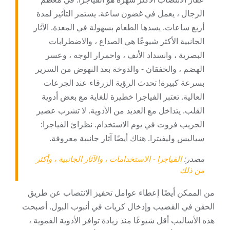
الرجال ، يعمل في غضون ساعة. يستمر التأثير لمدة
أربع ساعات. يسدها الطعام بسهولة في المعدة. الآثار
الجانبية الأكثر شيوعًا هي الصداع ، والاضطرابات
البصرية ، وانسداد الأنف ، واحمرار الوجه ، وعسر
الهضم ، والخفقان - والدوخة بعد النهوض من السرير
بسرعة كبيرة! تحدث الرؤية الزرقاء عند الجرعات
العالية. تعتبر الفياجرا خطيرة للغاية مع بعض أدوية
القلب. يتداخل مع العديد من الأدوية. لا تشرب عصير
الجريب فروت في يوم الاستخدام. نظرائ الفياجرا:
سياليس وليفيترا. هناك أيضًا آثار جانبية معروفة.
مصدر:
الفياجرا - الاستخدامات ، والآثار الجانبية ، وأكثر
من ذلك
من الممكن أيضًا إعطاء عوامل تحفيز الانتصاب عن طريق
الحقن في القضيب وإدخال كريات في أنبوب البول. أصبحت
هذه الأساليب أقل شيوعًا منذ زيادة توافر الأدوية الفموية ،