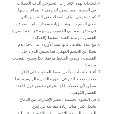
استجابة لهذه الإشارات ، تسترخي ألياف العضلات
في الجسم ، مما يسمح للدم بملء الفراغات بينها.
كما تسترخي ألياف العضلات في الشرايين التي
تغذي القضيب ، وهناك زيادة بمقدار ثمانية أضعاف
في تدفق الدم إلى القضيب. يوسع تدفق الدم المتزايد
الجسم ، ثم يمتد الغمد المحيط (الغلالة).
مع تمدد الغلالة ، فإنها تسد الأوردة التي تأخذ الدم
بعيدًا عن الجسم الكهفي. هذا يحبس الدم داخل
القضيب ، ويصبح الضغط مرتفعًا جدًا ويصبح القضيب
منتصبًا.
أثناء الانتصاب ، يكون ضغط القضيب على الأقل
ضعف ضغط الدم في الدورة الدموية الرئيسية. هذا
ممكن لأن عضلات قاع الحوض تنقبض حول قاعدة
الجسم الكهفي.
في النشوة الجنسية ، تتغير الإشارات من الدماغ
بشكل كبير. هناك زيادة مفاجئة في إنتاج
النورأدرينالين من الأعصاب في الأعضاء التناسلية.