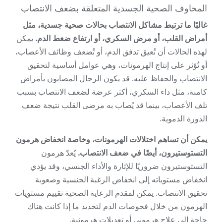
المخاوف الصحية الجسدية المتعلقة بضعف الانتصاب
غالبًا ما ترتبط مشاكل الانتصاب بحالات صحية جسدية، مثل
أمراض القلب، أو مرض السكري، أو ارتفاع ضغط الدم.
يمكن
لهذه الحالات أن تُعيق تدفق الدم، أو تُضعف وظائف الأعصاب،
أو تُؤثر على إنتاج الهرمونات، وهي عوامل أساسية لتحقيق
الانتصاب والحفاظ عليه. قد يكون الرجال المصابون بأمراض
كامنة، مثل داء السكري، أكثر عرضة لضعف الانتصاب بسبب
تلف الأعصاب، بينما قد يُصاب به مرضى القلب نتيجة ضعف
الدورة الدموية.
يمكن أن تساهم اختلالات الهرمونات، وخاصة انخفاض هرمون
التستوستيرون، أيضًا في ضعف الانتصاب.
يُعدّ هرمون
التستوستيرون ضروريًا للإثارة والأداء الجنسي، وقد يؤدي
انخفاض مستوياته إلى انخفاض الرغبة الجنسية وصعوبة
تحقيق الانتصاب. يمكن لمقدم الرعاية الصحية تقييم مستويات
الهرمون من خلال فحوصات الدم لتحديد ما إذا كانت هناك
حاجة إلى علاج هرموني أو تعديلات هرمونية.