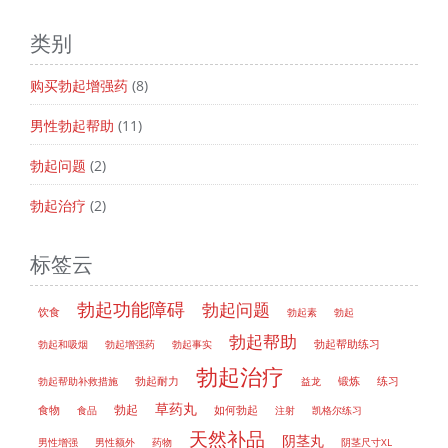
类别
购买勃起增强药
(8)
男性勃起帮助
(11)
勃起问题
(2)
勃起治疗
(2)
标签云
勃起功能障碍
勃起问题
饮食
勃起素
勃起
勃起帮助
勃起帮助练习
勃起和吸烟
勃起增强药
勃起事实
勃起治疗
勃起帮助补救措施
勃起耐力
益龙
锻炼
练习
草药丸
勃起
如何勃起
食物
食品
注射
凯格尔练习
天然补品
阴茎丸
男性增强
男性额外
药物
阴茎尺寸XL