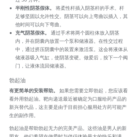
半刚性阴茎假体。
将柔性杆插入阴茎杆的手术。杆
足够坚固以允许性交。阴茎可以向上弯曲以插入，其
他时间可以向下弯曲。
充气阴茎假体。
通过手术将两个圆柱体放入阴茎
内，并在阴囊内放置一个泵和储液器。在性交过程
中，通过挤压阴囊中的装置来激活泵。这会将液体从
储液器吸入气缸，使阴茎变硬。做爱后，按下一个阀
门，让液体流回储液器。
勃起油
有更简单的安装帮助。
如果您需要立即勃起，您应该看
看外用勃起油。靶向递送最近被确定为口服给药产品的
新兴替代品，这主要是由于目前担心服用处方药可能产
生的副作用。
勃起油是帮助勃起无力的完美产品。这些油是男人的新
盟友，他们希望在做爱时与伴侣体验最大的快乐和满