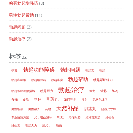
购买勃起增强药
(8)
男性勃起帮助
(11)
勃起问题
(2)
勃起治疗
(2)
标签云
勃起功能障碍
勃起问题
饮食
勃起素
勃起
勃起帮助
勃起帮助练习
勃起和吸烟
勃起增强药
勃起事实
勃起治疗
勃起帮助补救措施
勃起耐力
益龙
锻炼
练习
草药丸
勃起
如何勃起
食物
食品
注射
凯格尔练习
天然补品
阴茎丸
男性增强
男性额外
药物
阴茎尺寸XL
补充
专业解决方案
尺寸增益加号
治疗阳痿
维格克斯加
维他命
维生素
勃起无力
超尺寸
瑜伽