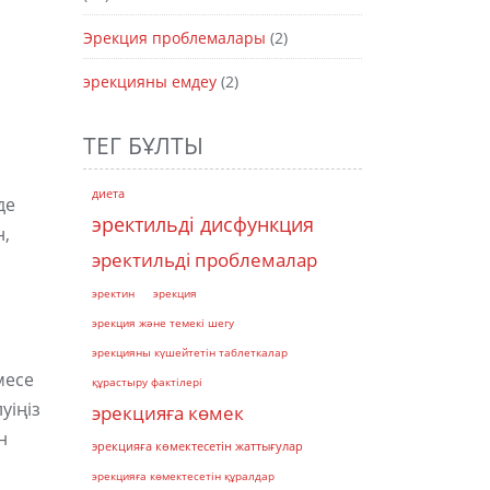
Эрекция проблемалары
(2)
эрекцияны емдеу
(2)
ТЕГ БҰЛТЫ
диета
де
эректильді дисфункция
н,
эректильді проблемалар
эректин
эрекция
эрекция және темекі шегу
эрекцияны күшейтетін таблеткалар
месе
құрастыру фактілері
уіңіз
эрекцияға көмек
н
эрекцияға көмектесетін жаттығулар
эрекцияға көмектесетін құралдар