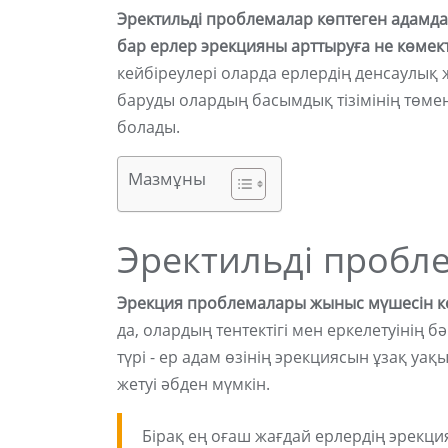
Эректильді проблемалар көптеген адамдар
бар ерлер эрекцияны арттыруға не көмект
кейбіреулері оларда ерлердің денсаулық
баруды олардың басымдық тізімінің төмен
болады.
Мазмұны
Эректильді пробл
Эрекция проблемалары жыныс мүшесін кө
да, олардың тентектігі мен еркелетуінің 
түрі - ер адам өзінің эрекциясын ұзақ уа
жетуі әбден мүмкін.
Бірақ ең оғаш жағдай ерлердің эрекци