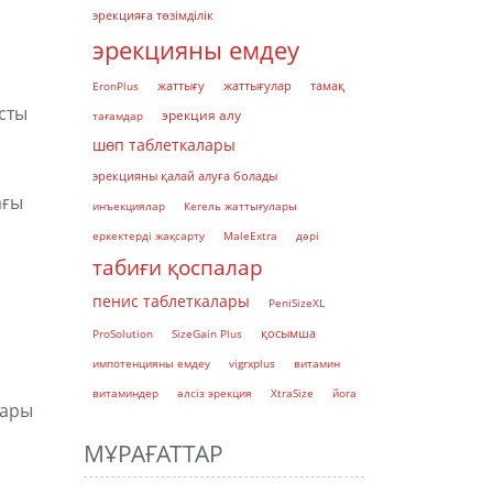
эрекцияға төзімділік
.
эрекцияны емдеу
EronPlus
жаттығу
жаттығулар
тамақ
сты
эрекция алу
тағамдар
шөп таблеткалары
эрекцияны қалай алуға болады
ағы
инъекциялар
Кегель жаттығулары
еркектерді жақсарту
MaleExtra
дәрі
табиғи қоспалар
пенис таблеткалары
PeniSizeXL
қосымша
ProSolution
SizeGain Plus
импотенцияны емдеу
vigrxplus
витамин
витаминдер
әлсіз эрекция
XtraSize
йога
ғары
МҰРАҒАТТАР