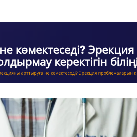
не көмектеседі? Эрекци
олдырмау керектігін біліңі
рекцияны арттыруға не көмектеседі? Эрекция проблемаларын қал