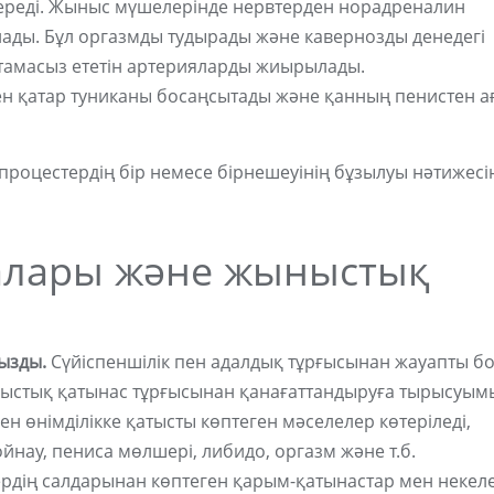
гереді. Жыныс мүшелерінде нервтерден норадреналин
лады. Бұл оргазмды тудырады және кавернозды денедегі
амасыз ететін артерияларды жиырылады.
ен қатар туниканы босаңсытады және қанның пенистен а
 процестердің бір немесе бірнешеуінің бұзылуы нәтижесі
алары және жыныстық
ызды.
Сүйіспеншілік пен адалдық тұрғысынан жауапты б
ыныстық қатынас тұрғысынан қанағаттандыруға тырысуым
ен өнімділікке қатысты көптеген мәселелер көтеріледі,
йнау, пениса мөлшері, либидо, оргазм және т.б.
рдің салдарынан көптеген қарым-қатынастар мен некел