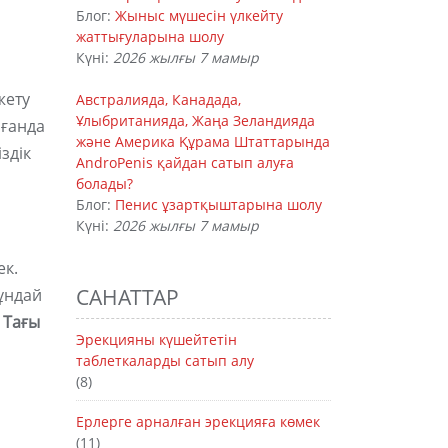
Блог:
Жыныс мүшесін үлкейту
жаттығуларына шолу
Күні:
2026 жылғы 7 мамыр
жету
Австралияда, Канадада,
Ұлыбританияда, Жаңа Зеландияда
лғанда
және Америка Құрама Штаттарында
здік
AndroPenis қайдан сатып алуға
болады?
Блог:
Пенис ұзартқыштарына шолу
Күні:
2026 жылғы 7 мамыр
ек.
ұндай
САНАТТАР
.
Тағы
Эрекцияны күшейтетін
таблеткаларды сатып алу
(8)
Ерлерге арналған эрекцияға көмек
(11)