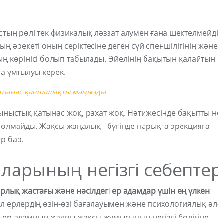
ың рөлі тек физикалық ләззат алумен ғана шектелмейді
ң әрекеті оның серіктесіне деген сүйіспеншілігінің және
 көрінісі болып табылады. Әйелінің бақытын қалайтын 
ға ұмтылуы керек.
атынас қаншалықты маңызды
жыныстық қатынас жоқ, рахат жоқ. Нәтижесінде бақытты н
олмайды. Жақсы жаңалық - бүгінде нарықта эрекцияға
р бар.
арының негізгі себептер
рлық жастағы және нәсілдегі ер адамдар үшін ең үлкен
л ерлердің өзін-өзі бағалауымен және психологиялық әл
ы ер адамның жалпы жақсы жұмысының негізгі бөлігіне