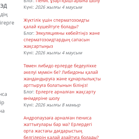
Блог:
Пенис ұзартқыштарына шолу
 ЭД
Күні:
2026 жылғы 4 маусым
дің
Жүктілік үшін сперматозоидты
ігерге
қалай күшейтуге болады?
Блог:
Эякуляцияны көбейтіңіз және
сперматозоидтардың сапасын
жақсартыңыз
Күні:
2026 жылғы 4 маусым
Төмен либидо ерлерде бедеулікке
әкелуі мүмкін бе? Либидоны қалай
жандандыруға және құнарлылықты
арттыруға болатынын біліңіз!
Блог:
Ерлерге арналған жақсарту
нса
өнімдеріне шолу
ір
Күні:
2026 жылғы 8 мамыр
на
Андропаузаға арналған пениса
жаттығулары бар ма? Ерлердегі
орта жастағы дағдарыстың
а
белгілерін қалай азайтуға болады?