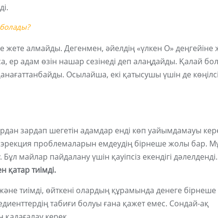
ді.
 болады?
е жете алмайды. Дегенмен, әйелдің «үлкен О» деңгейіне 
аса, ер адам өзін нашар сезінеді деп алаңдайды. Қалай бо
нағаттанбайды. Осылайша, екі қатысушы үшін де көңілсі
ардан зардап шегетін адамдар енді көп уайымдамауы кер
а эрекция проблемаларын емдеудің бірнеше жолы бар. М
 Бұл майлар пайдалану үшін қауіпсіз екендігі дәлелденді
н қатар тиімді.
және тиімді, өйткені олардың құрамында денеге бірнеше
диенттердің табиғи болуы ғана қажет емес. Сондай-ақ
 қадағалау керек.