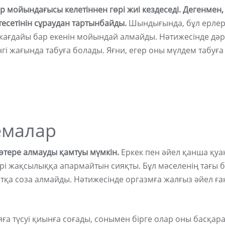
 мойындағысы келетіннен гөрі жиі кездеседі. Дегенмен,
есетінін сұраудан тартынбайды.
Шындығында, бұл ерлер
 жағдайы бар екенін мойындай алмайды. Нәтижесінде дәр
гі жағында табуға болады. Яғни, егер оны мүлдем табуға
емалар
тере алмауды қамтуы мүмкін.
Еркек пен әйел қанша қуа
бәрі жақсылыққа апармайтын сияқты. Бұл мәселенің тағы б
қытқа соза алмайды. Нәтижесінде оргазмға жалғыз әйел ға
яға түсуі қиынға соғады, сонымен бірге олар оны басқар