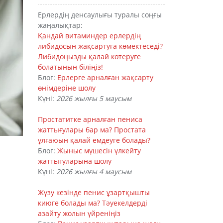
Ерлердің денсаулығы туралы соңғы
жаңалықтар:
Қандай витаминдер ерлердің
либидосын жақсартуға көмектеседі?
Либидоңызды қалай көтеруге
болатынын біліңіз!
Блог:
Ерлерге арналған жақсарту
өнімдеріне шолу
Күні:
2026 жылғы 5 маусым
Простатитке арналған пениса
жаттығулары бар ма? Простата
ұлғаюын қалай емдеуге болады?
Блог:
Жыныс мүшесін үлкейту
жаттығуларына шолу
Күні:
2026 жылғы 4 маусым
Жүзу кезінде пенис ұзартқышты
киюге болады ма? Тәуекелдерді
азайту жолын үйреніңіз