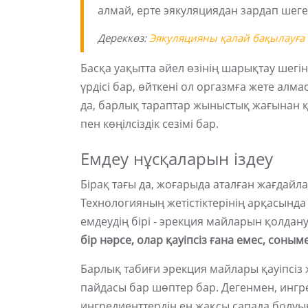
алмай, ерте эякуляциядан зардап шеге
Дереккөз:
Эякуляцияны қалай бақылауға
Басқа уақытта әйел өзінің шарықтау шегін
үрдісі бар, өйткені ол оргазмға жете алм
да, барлық тараптар жыныстық жағынан қа
пен көңілсіздік сезімі бар.
Емдеу нұсқаларын іздеу
Бірақ тағы да, жоғарыда аталған жағдайл
Технологияның жетістіктерінің арқасынд
емдеудің бірі - эрекция майларын қолдану.
бір нәрсе, олар қауіпсіз ғана емес, соныме
Барлық табиғи эрекция майлары қауіпсіз 
пайдасы бар шөптер бар. Дегенмен, ингре
ингредиенттердің ең жақсы сапада болуын