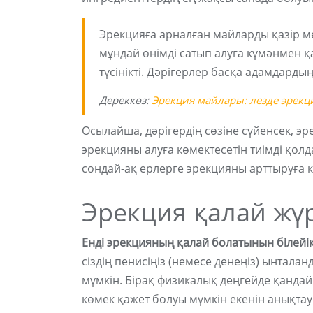
Эрекцияға арналған майларды қазір м
мұндай өнімді сатып алуға күмәнмен қ
түсінікті. Дәрігерлер басқа адамдард
Дереккөз:
Эрекция майлары: лезде эрек
Осылайша, дәрігердің сөзіне сүйенсек, э
эрекцияны алуға көмектесетін тиімді қол
сондай-ақ ерлерге эрекцияны арттыруға к
Эрекция қалай жү
Енді эрекцияның қалай болатынын білейік
сіздің пенисіңіз (немесе денеңіз) ынтала
мүмкін. Бірақ физикалық деңгейде қандай 
көмек қажет болуы мүмкін екенін анықтау