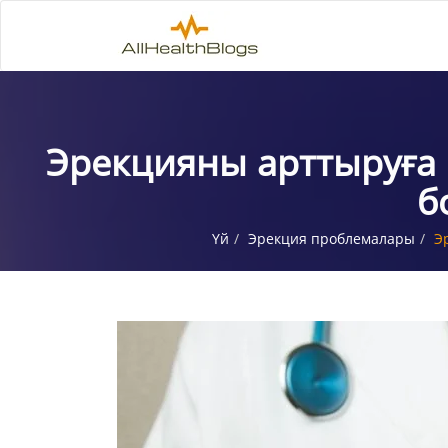
Эрекцияны арттыруға 
б
Үй
Эрекция проблемалары
Э