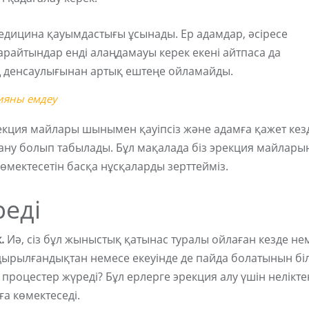
едицина қауымдастығы ұсынады. Ер адамдар, әсіресе
арайтындар енді алаңдамауы керек екені айтпаса да
ың денсаулығынан артық ештеңе ойламайды.
цияны емдеу
рекция майлары шынымен қауіпсіз және адамға қажет кез
дану болып табылады. Бұл мақалада біз эрекция майлары
өмектесетін басқа нұсқаларды зерттейміз.
реді
.
Иә, сіз бұл жыныстық қатынас туралы ойлаған кезде не
ндырылғандықтан немесе екеуінде де пайда болатынын біл
процестер жүреді? Бұл ерлерге эрекция алу үшін нелікте
ға көмектеседі.