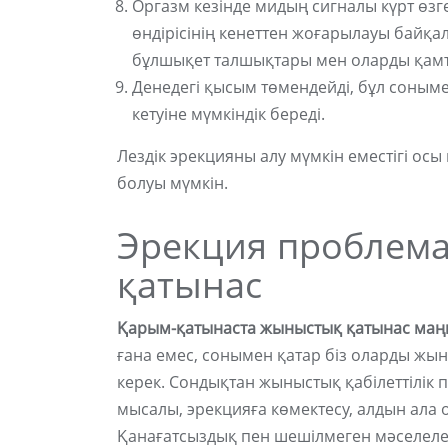
Оргазм кезінде мидың сигналы күрт өз
өндірісінің кенеттен жоғарылауы байқа
бұлшықет талшықтары мен оларды қамт
Денедегі қысым төмендейді, бұл соным
кетуіне мүмкіндік береді.
Лездік эрекцияны алу мүмкін еместігі осы
болуы мүмкін.
Эрекция проблем
қатынас
Қарым-қатынаста жыныстық қатынас маң
ғана емес, сонымен қатар біз оларды ж
керек. Сондықтан жыныстық қабілеттілік п
мысалы, эрекцияға көмектесу, алдын ала о
Қанағатсыздық пен шешілмеген мәселеле