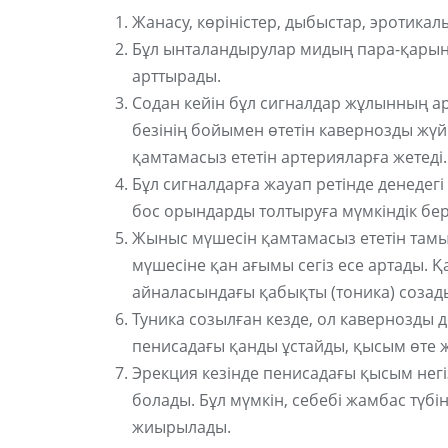
Жанасу, көріністер, дыбыстар, эротика
Бұл ынталандырулар мидың пара-қарынш
арттырады.
Содан кейін бұл сигналдар жұлынның ар
безінің бойымен өтетін кавернозды жү
қамтамасыз ететін артерияларға жетеді.
Бұл сигналдарға жауап ретінде денеде
бос орындарды толтыруға мүмкіндік бер
Жыныс мүшесін қамтамасыз ететін там
мүшесіне қан ағымы сегіз есе артады. 
айналасындағы қабықты (тоника) созад
Туника созылған кезде, ол кавернозды д
пенисадағы қанды ұстайды, қысым өте 
Эрекция кезінде пенисадағы қысым негі
болады. Бұл мүмкін, себебі жамбас түбі
жиырылады.