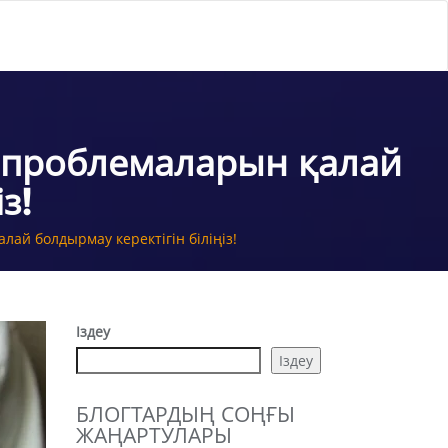
я проблемаларын қалай
з!
ай болдырмау керектігін біліңіз!
Іздеу
Іздеу
БЛОГТАРДЫҢ СОҢҒЫ
ЖАҢАРТУЛАРЫ