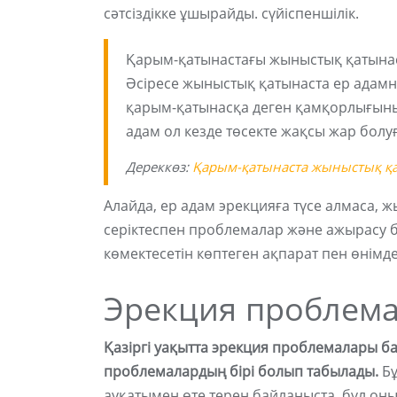
сәтсіздікке ұшырайды. сүйіспеншілік.
Қарым-қатынастағы жыныстық қатынаст
Әсіресе жыныстық қатынаста ер адамны
қарым-қатынасқа деген қамқорлығының
адам ол кезде төсекте жақсы жар болу
Дереккөз:
Қарым-қатынаста жыныстық қ
Алайда, ер адам эрекцияға түсе алмаса, 
серіктеспен проблемалар және ажырасу б
көмектесетін көптеген ақпарат пен өнімде
Эрекция проблемал
Қазіргі уақытта эрекция проблемалары ба
проблемалардың бірі болып табылады.
Бұ
ауқатымен өте терең байланыста, бұл он