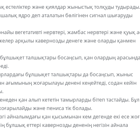
лық естеліктер және қиялдар жыныстық толқуды тудырады
алық ядро ​​деп аталатын бөлігінен сигнал шығаруды
найы вегетативті нервтері, жамбас нервтері және қуық а
йкелер арқылы кавернозды денеге және оларды қанмен
гі бұлшықет талшықтары босаңсып, қан олардың арасынд
еді.
ырлардағы бұлшықет талшықтары да босаңсып, жыныс
Қан ағымының жоғарылауы денені кеңейтеді, содан кейін
ы.
енеден қан алып кететін тамырларды бітеп тастайды. Бұл
жоғарылайды және пениса тік болады.
згі айналымдағы қан қысымынан кем дегенде екі есе жо
нің бұлшық еттері кавернозды дененің негізін айнала