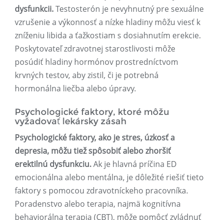
dysfunkcii.
Testosterón je nevyhnutný pre sexuálne
vzrušenie a výkonnosť a nízke hladiny môžu viesť k
zníženiu libida a ťažkostiam s dosiahnutím erekcie.
Poskytovateľ zdravotnej starostlivosti môže
posúdiť hladiny hormónov prostredníctvom
krvných testov, aby zistil, či je potrebná
hormonálna liečba alebo úpravy.
Psychologické faktory, ktoré môžu
vyžadovať lekársky zásah
Psychologické faktory, ako je stres, úzkosť a
depresia, môžu tiež spôsobiť alebo zhoršiť
erektilnú dysfunkciu.
Ak je hlavná príčina ED
emocionálna alebo mentálna, je dôležité riešiť tieto
faktory s pomocou zdravotníckeho pracovníka.
Poradenstvo alebo terapia, najmä kognitívna
behaviorálna terapia (CBT), môže pomôcť zvládnuť