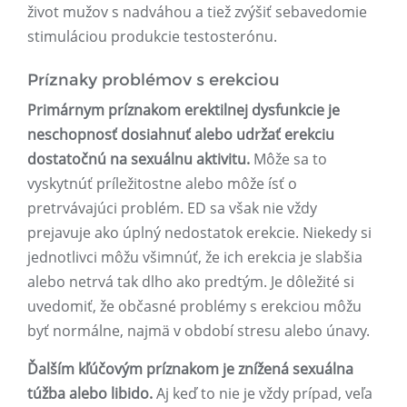
život mužov s nadváhou a tiež zvýšiť sebavedomie
stimuláciou produkcie testosterónu.
Príznaky problémov s erekciou
Primárnym príznakom erektilnej dysfunkcie je
neschopnosť dosiahnuť alebo udržať erekciu
dostatočnú na sexuálnu aktivitu.
Môže sa to
vyskytnúť príležitostne alebo môže ísť o
pretrvávajúci problém. ED sa však nie vždy
prejavuje ako úplný nedostatok erekcie. Niekedy si
jednotlivci môžu všimnúť, že ich erekcia je slabšia
alebo netrvá tak dlho ako predtým. Je dôležité si
uvedomiť, že občasné problémy s erekciou môžu
byť normálne, najmä v období stresu alebo únavy.
Ďalším kľúčovým príznakom je znížená sexuálna
túžba alebo libido.
Aj keď to nie je vždy prípad, veľa