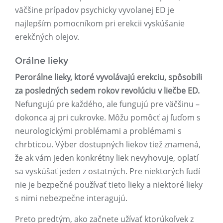
väčšine prípadov psychicky vyvolanej ED je
najlepším pomocníkom pri erekcii vyskúšanie
erekčných olejov.
Orálne lieky
Perorálne lieky, ktoré vyvolávajú erekciu, spôsobili
za posledných sedem rokov revolúciu v liečbe ED.
Nefungujú pre každého, ale fungujú pre väčšinu –
dokonca aj pri cukrovke. Môžu pomôcť aj ľuďom s
neurologickými problémami a problémami s
chrbticou. Výber dostupných liekov tiež znamená,
že ak vám jeden konkrétny liek nevyhovuje, oplatí
sa vyskúšať jeden z ostatných. Pre niektorých ľudí
nie je bezpečné používať tieto lieky a niektoré lieky
s nimi nebezpečne interagujú.
Preto predtým, ako začnete užívať ktorúkoľvek z