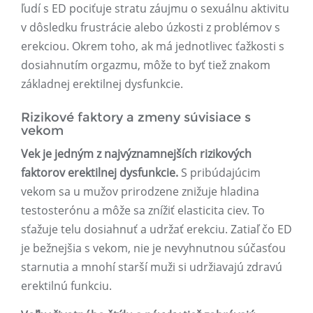
ľudí s ED pociťuje stratu záujmu o sexuálnu aktivitu
v dôsledku frustrácie alebo úzkosti z problémov s
erekciou. Okrem toho, ak má jednotlivec ťažkosti s
dosiahnutím orgazmu, môže to byť tiež znakom
základnej erektilnej dysfunkcie.
Rizikové faktory a zmeny súvisiace s
vekom
Vek je jedným z najvýznamnejších rizikových
faktorov erektilnej dysfunkcie.
S pribúdajúcim
vekom sa u mužov prirodzene znižuje hladina
testosterónu a môže sa znížiť elasticita ciev. To
sťažuje telu dosiahnuť a udržať erekciu. Zatiaľ čo ED
je bežnejšia s vekom, nie je nevyhnutnou súčasťou
starnutia a mnohí starší muži si udržiavajú zdravú
erektilnú funkciu.