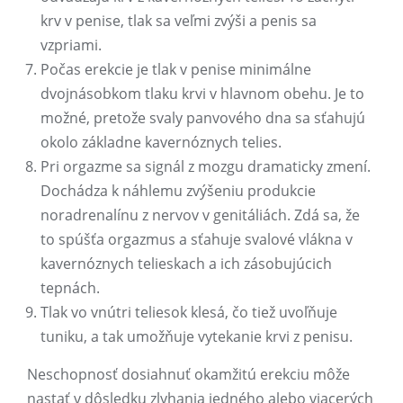
krv v penise, tlak sa veľmi zvýši a penis sa
vzpriami.
Počas erekcie je tlak v penise minimálne
dvojnásobkom tlaku krvi v hlavnom obehu. Je to
možné, pretože svaly panvového dna sa sťahujú
okolo základne kavernóznych telies.
Pri orgazme sa signál z mozgu dramaticky zmení.
Dochádza k náhlemu zvýšeniu produkcie
noradrenalínu z nervov v genitáliách. Zdá sa, že
to spúšťa orgazmus a sťahuje svalové vlákna v
kavernóznych telieskach a ich zásobujúcich
tepnách.
Tlak vo vnútri teliesok klesá, čo tiež uvoľňuje
tuniku, a tak umožňuje vytekanie krvi z penisu.
Neschopnosť dosiahnuť okamžitú erekciu môže
nastať v dôsledku zlyhania jedného alebo viacerých