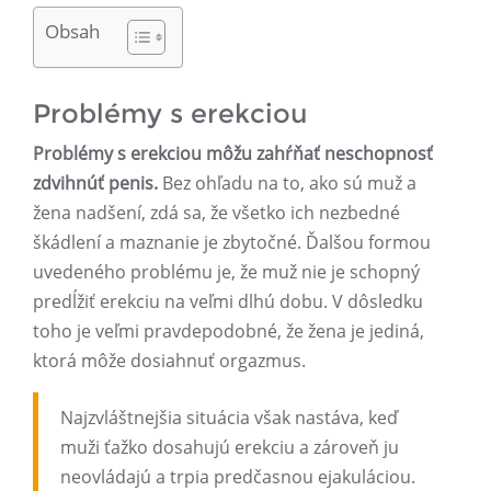
Obsah
Problémy s erekciou
Problémy s erekciou môžu zahŕňať neschopnosť
zdvihnúť penis.
Bez ohľadu na to, ako sú muž a
žena nadšení, zdá sa, že všetko ich nezbedné
škádlení a maznanie je zbytočné. Ďalšou formou
uvedeného problému je, že muž nie je schopný
predĺžiť erekciu na veľmi dlhú dobu. V dôsledku
toho je veľmi pravdepodobné, že žena je jediná,
ktorá môže dosiahnuť orgazmus.
Najzvláštnejšia situácia však nastáva, keď
muži ťažko dosahujú erekciu a zároveň ju
neovládajú a trpia predčasnou ejakuláciou.