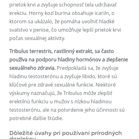
prietok krvi a zvyšuje schopnosť tela udržiavať
erekciu. Horny kozí burina obsahuje icariín, o
ktorom sa ukázalo, že pomáha uvoľniť hladké
svalstvo v penise, čo umožňuje lepší prietok krvi
počas sexuálnej aktivity.
Tribulus terrestris, rastlinný extrakt, sa často
používa na podporu hladiny hormónov a zlepšenie
sexuálneho zdravia.
Predpokladá sa, že zvyšuje
hladinu testosterónu a zvyšuje libido, ktoré sú
kľúčové pre zdravé sexuálne funkcie. Niektoré
výskumy naznačujú, že Tribulus môže zlepšiť
erektilnú funkciu u mužov s nízkou hladinou
testosterónu, ale na potvrdenie jeho účinnosti sú
potrebné ďalšie štúdie.
Dôležité úvahy pri používaní prírodných