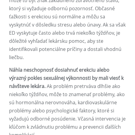
môže to byť znak základného zdravotného stavu,
ktorý si vyžaduje odbornú pozornosť. Občasné
ťažkosti s erekciou sú normálne a môžu sa
vyskytnúť v dôsledku stresu alebo únavy. Ak sa však
ED vyskytuje často alebo trvá niekoľko týždňov, je
dôležité vyhľadať lekársku pomoc, aby ste
identifikovali potenciálne príčiny a dostali vhodnú
liečbu.
Náhla neschopnosť dosiahnuť erekciu alebo
výrazný pokles sexuálnej výkonnosti by mali viesť k
návšteve lekára.
Ak problém pretrváva dlhšie ako
niekoľko týždňov, môže to znamenať problémy, ako
sú hormonálna nerovnováha, kardiovaskulárne
problémy alebo psychologické faktory, ktoré si
vyžadujú odborné posúdenie. Včasná intervencia je
kľúčom k zvládnutiu problému a prevencii ďalších