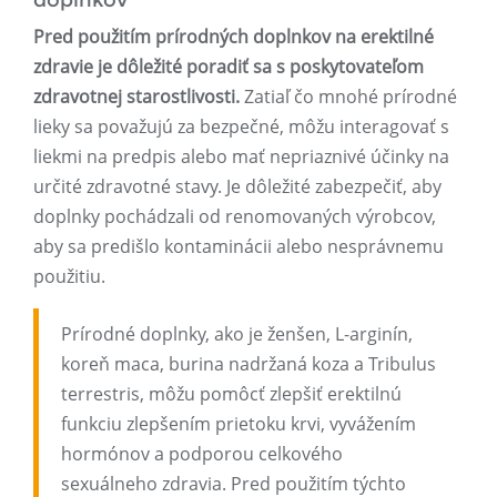
doplnkov
Pred použitím prírodných doplnkov na erektilné
zdravie je dôležité poradiť sa s poskytovateľom
zdravotnej starostlivosti.
Zatiaľ čo mnohé prírodné
lieky sa považujú za bezpečné, môžu interagovať s
liekmi na predpis alebo mať nepriaznivé účinky na
určité zdravotné stavy. Je dôležité zabezpečiť, aby
doplnky pochádzali od renomovaných výrobcov,
aby sa predišlo kontaminácii alebo nesprávnemu
použitiu.
Prírodné doplnky, ako je ženšen, L-arginín,
koreň maca, burina nadržaná koza a Tribulus
terrestris, môžu pomôcť zlepšiť erektilnú
funkciu zlepšením prietoku krvi, vyvážením
hormónov a podporou celkového
sexuálneho zdravia. Pred použitím týchto