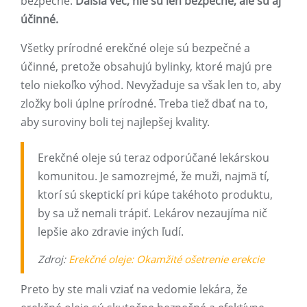
bezpečné.
Ďalšia vec, nie sú len bezpečné, ale sú aj
účinné.
Všetky prírodné erekčné oleje sú bezpečné a
účinné, pretože obsahujú bylinky, ktoré majú pre
telo niekoľko výhod. Nevyžaduje sa však len to, aby
zložky boli úplne prírodné. Treba tiež dbať na to,
aby suroviny boli tej najlepšej kvality.
Erekčné oleje sú teraz odporúčané lekárskou
komunitou. Je samozrejmé, že muži, najmä tí,
ktorí sú skeptickí pri kúpe takéhoto produktu,
by sa už nemali trápiť. Lekárov nezaujíma nič
lepšie ako zdravie iných ľudí.
Zdroj:
Erekčné oleje: Okamžité ošetrenie erekcie
Preto by ste mali vziať na vedomie lekára, že