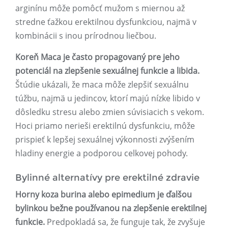
arginínu môže pomôcť mužom s miernou až
stredne ťažkou erektilnou dysfunkciou, najmä v
kombinácii s inou prírodnou liečbou.
Koreň Maca je často propagovaný pre jeho
potenciál na zlepšenie sexuálnej funkcie a libida.
Štúdie ukázali, že maca môže zlepšiť sexuálnu
túžbu, najmä u jedincov, ktorí majú nízke libido v
dôsledku stresu alebo zmien súvisiacich s vekom.
Hoci priamo nerieši erektilnú dysfunkciu, môže
prispieť k lepšej sexuálnej výkonnosti zvýšením
hladiny energie a podporou celkovej pohody.
Bylinné alternatívy pre erektilné zdravie
Horny koza burina alebo epimedium je ďalšou
bylinkou bežne používanou na zlepšenie erektilnej
funkcie.
Predpokladá sa, že funguje tak, že zvyšuje