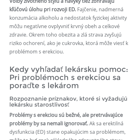
Voľby životného štýlu a návyky tiež zohrávajú
kľúčovú úlohu pri rozvoji ED.
Fajčenie, nadmerná
konzumácia alkoholu a nedostatok fyzickej aktivity
môžu negatívne ovplyvniť krvný obeh a celkové
zdravie. Okrem toho obezita a zlá strava zvyšujú
riziko ochorení, ako je cukrovka, ktorá môže viesť k
problémom s erekciou.
Kedy vyhľadať lekársku pomoc:
Pri problémoch s erekciou sa
poraďte s lekárom
Rozpoznanie príznakov, ktoré si vyžadujú
lekársku starostlivosť
Problémy s erekciou sú bežné, ale pretrvávajúce
problémy by sa nemali ignorovať.
Ak sa erektilná
dysfunkcia (ED) stane opakujúcim sa problémom,