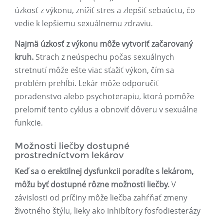
úzkosť z výkonu, znížiť stres a zlepšiť sebaúctu, čo
vedie k lepšiemu sexuálnemu zdraviu.
Najmä úzkosť z výkonu môže vytvoriť začarovaný
kruh.
Strach z neúspechu počas sexuálnych
stretnutí môže ešte viac sťažiť výkon, čím sa
problém prehĺbi. Lekár môže odporučiť
poradenstvo alebo psychoterapiu, ktorá pomôže
prelomiť tento cyklus a obnoviť dôveru v sexuálne
funkcie.
Možnosti liečby dostupné
prostredníctvom lekárov
Keď sa o erektilnej dysfunkcii poradíte s lekárom,
môžu byť dostupné rôzne možnosti liečby.
V
závislosti od príčiny môže liečba zahŕňať zmeny
životného štýlu, lieky ako inhibítory fosfodiesterázy