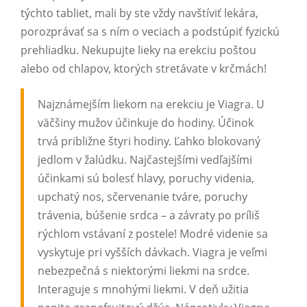
týchto tabliet, mali by ste vždy navštíviť lekára,
porozprávať sa s ním o veciach a podstúpiť fyzickú
prehliadku. Nekupujte lieky na erekciu poštou
alebo od chlapov, ktorých stretávate v krčmách!
Najznámejším liekom na erekciu je Viagra. U
väčšiny mužov účinkuje do hodiny. Účinok
trvá približne štyri hodiny. Ľahko blokovaný
jedlom v žalúdku. Najčastejšími vedľajšími
účinkami sú bolesť hlavy, poruchy videnia,
upchatý nos, sčervenanie tváre, poruchy
trávenia, búšenie srdca – a závraty po príliš
rýchlom vstávaní z postele! Modré videnie sa
vyskytuje pri vyšších dávkach. Viagra je veľmi
nebezpečná s niektorými liekmi na srdce.
Interaguje s mnohými liekmi. V deň užitia