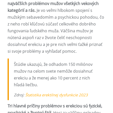
najväčších problémov mužov všetkých vekových
kategórií a rás.
Je vo veľmi hlbokom spojení s
mužským sebavedomím a psychickou pohodou, čo
z neho robí kľúčovú súčasť celkového dobrého
fungovania ľudského muža. Väčšina mužov je
nútená aspoň raz v živote čeliť neschopnosti
dosiahnuť erekciu a je pre nich veľmi ťažké priznať
si svoje problémy a vyhľadať pomoc.
Štúdie ukazujú, že odhadom 150 miliónov
mužov na celom svete nemôže dosiahnuť
erekciu a že menej ako 10 percent z nich
hľadá liečbu.
Zdroj:
Štatistika erektilnej dysfunkcie 2023
Tri hlavné príčiny problémov s erekciou sú fyzické,
psychické a životný štýl.
Hoci za väčšinu prípadov