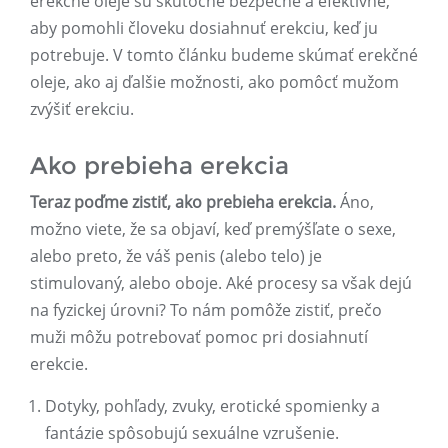
erekčné oleje sú skutočne bezpečné a efektívne,
aby pomohli človeku dosiahnuť erekciu, keď ju
potrebuje. V tomto článku budeme skúmať erekčné
oleje, ako aj ďalšie možnosti, ako pomôcť mužom
zvýšiť erekciu.
Ako prebieha erekcia
Teraz poďme zistiť, ako prebieha erekcia.
Áno,
možno viete, že sa objaví, keď premýšľate o sexe,
alebo preto, že váš penis (alebo telo) je
stimulovaný, alebo oboje. Aké procesy sa však dejú
na fyzickej úrovni? To nám pomôže zistiť, prečo
muži môžu potrebovať pomoc pri dosiahnutí
erekcie.
Dotyky, pohľady, zvuky, erotické spomienky a
fantázie spôsobujú sexuálne vzrušenie.