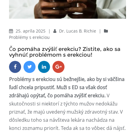
25. apríla 2025
|
Dr. Lucas B. Richie
|
Problémy s erekciou
Čo pomáha zvýšiť erekciu? Zistite, ako sa
vyhnúť problémom s erekciou!
Problémy s erekciou sú bežnejšie, ako by si väčšina
ľudí chcela pripustiť. Muži s ED sa však dosť
zdráhajú opýtať, čo pomáha zvýšiť erekciu.
V
skutočnosti si niektorí z týchto mužov nedokážu
priznať, že majú uvedený mužský zdravotný stav. V
dôsledku toho sa návšteva lekára nachádza na
konci zoznamu priorít. Teda ak sa to vôbec dá nájsť.