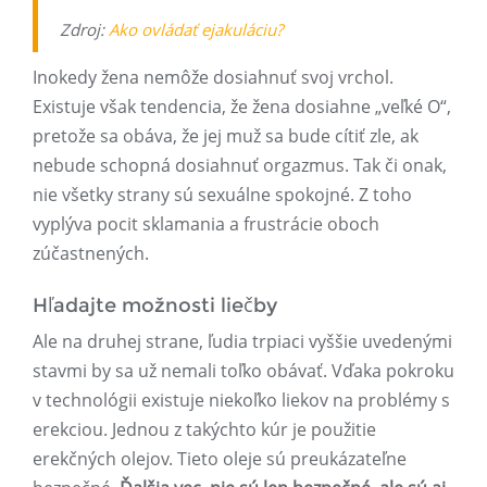
Zdroj:
Ako ovládať ejakuláciu?
Inokedy žena nemôže dosiahnuť svoj vrchol.
Existuje však tendencia, že žena dosiahne „veľké O“,
pretože sa obáva, že jej muž sa bude cítiť zle, ak
nebude schopná dosiahnuť orgazmus. Tak či onak,
nie všetky strany sú sexuálne spokojné. Z toho
vyplýva pocit sklamania a frustrácie oboch
zúčastnených.
Hľadajte možnosti liečby
Ale na druhej strane, ľudia trpiaci vyššie uvedenými
stavmi by sa už nemali toľko obávať. Vďaka pokroku
v technológii existuje niekoľko liekov na problémy s
erekciou. Jednou z takýchto kúr je použitie
erekčných olejov. Tieto oleje sú preukázateľne