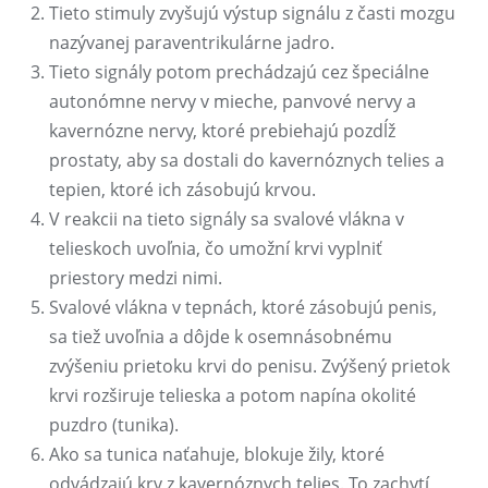
Tieto stimuly zvyšujú výstup signálu z časti mozgu
nazývanej paraventrikulárne jadro.
Tieto signály potom prechádzajú cez špeciálne
autonómne nervy v mieche, panvové nervy a
kavernózne nervy, ktoré prebiehajú pozdĺž
prostaty, aby sa dostali do kavernóznych telies a
tepien, ktoré ich zásobujú krvou.
V reakcii na tieto signály sa svalové vlákna v
telieskoch uvoľnia, čo umožní krvi vyplniť
priestory medzi nimi.
Svalové vlákna v tepnách, ktoré zásobujú penis,
sa tiež uvoľnia a dôjde k osemnásobnému
zvýšeniu prietoku krvi do penisu. Zvýšený prietok
krvi rozširuje telieska a potom napína okolité
puzdro (tunika).
Ako sa tunica naťahuje, blokuje žily, ktoré
odvádzajú krv z kavernóznych telies. To zachytí