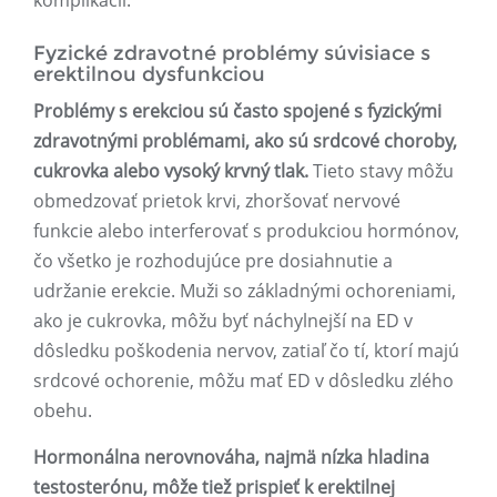
komplikácií.
Fyzické zdravotné problémy súvisiace s
erektilnou dysfunkciou
Problémy s erekciou sú často spojené s fyzickými
zdravotnými problémami, ako sú srdcové choroby,
cukrovka alebo vysoký krvný tlak.
Tieto stavy môžu
obmedzovať prietok krvi, zhoršovať nervové
funkcie alebo interferovať s produkciou hormónov,
čo všetko je rozhodujúce pre dosiahnutie a
udržanie erekcie. Muži so základnými ochoreniami,
ako je cukrovka, môžu byť náchylnejší na ED v
dôsledku poškodenia nervov, zatiaľ čo tí, ktorí majú
srdcové ochorenie, môžu mať ED v dôsledku zlého
obehu.
Hormonálna nerovnováha, najmä nízka hladina
testosterónu, môže tiež prispieť k erektilnej