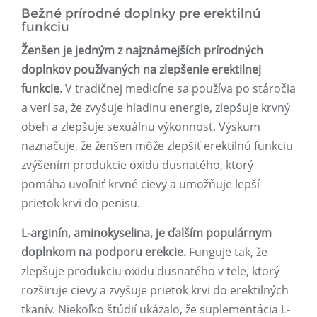
Bežné prírodné doplnky pre erektilnú
funkciu
Ženšen je jedným z najznámejších prírodných
doplnkov používaných na zlepšenie erektilnej
funkcie.
V tradičnej medicíne sa používa po stáročia
a verí sa, že zvyšuje hladinu energie, zlepšuje krvný
obeh a zlepšuje sexuálnu výkonnosť. Výskum
naznačuje, že ženšen môže zlepšiť erektilnú funkciu
zvýšením produkcie oxidu dusnatého, ktorý
pomáha uvoľniť krvné cievy a umožňuje lepší
prietok krvi do penisu.
L-arginín, aminokyselina, je ďalším populárnym
doplnkom na podporu erekcie.
Funguje tak, že
zlepšuje produkciu oxidu dusnatého v tele, ktorý
rozširuje cievy a zvyšuje prietok krvi do erektilných
tkanív. Niekoľko štúdií ukázalo, že suplementácia L-