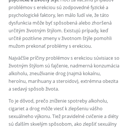
problémov s erekciou sú zodpovedné fyzické a
psychologické faktory, len málo ľudí vie, že táto
dysfunkcia môže byť spôsobená alebo zhoršená
určitým životným štýlom. Existujú prípady, keď
určité pozitívne zmeny v životnom štýle pomohli
mužom prekonať problémy s erekciou.
Najväčšie príčiny problémov s erekciou súvisiace so
životným štýlom sú fajčenie, nadmerná konzumácia
alkoholu, zneužívanie drog (najmä kokaínu,
heroínu, marihuany a steroidov), extrémna obezita
a sedavý spôsob života.
To je dôvod, prečo zníženie spotreby alkoholu,
cigariet a drog môže viesť k zlepšeniu vášho
sexuálneho výkonu. Tiež pravidelné cvičenie a diéty
sú ďalším skvelým spôsobom, ako zlepšiť sexuálny