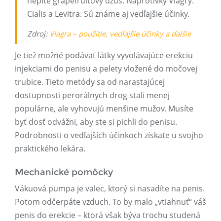
nepite grapefruitový džús. Náprotivky Viagry:
Cialis a Levitra. Sú známe aj vedľajšie účinky.
Zdroj:
Viagra – použitie, vedľajšie účinky a ďalšie
Je tiež možné podávať látky vyvolávajúce erekciu
injekciami do penisu a pelety vložené do močovej
trubice. Tieto metódy sa od narastajúcej
dostupnosti perorálnych drog stali menej
populárne, ale vyhovujú menšine mužov. Musíte
byť dosť odvážni, aby ste si pichli do penisu.
Podrobnosti o vedľajších účinkoch získate u svojho
praktického lekára.
Mechanické pomôcky
Vákuová pumpa je valec, ktorý si nasadíte na penis.
Potom odčerpáte vzduch. To by malo „vtiahnuť“ váš
penis do erekcie – ktorá však býva trochu studená