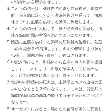
の信号出力を増加させます。
これらの信号は、脊髄内の特別な自律神経、骨盤神
経、前立腺に沿って走る海綿体神経を通って、海綿
体とそれに血液を供給する動脈に到達します。
これらの信号に反応して、体の筋線維が弛緩し、血
液が筋線維間の空間を満たすようになります。
陰茎に血液を供給する動脈の筋線維も弛緩し、陰茎
への血流が 8 倍増加します。血流の増加により体が
拡張し、周囲の鞘（白膜）が伸ばされます。
中膜が伸びると、海綿体から血液を奪う静脈を遮断
します。これにより、血液が陰茎内に閉じ込めら
れ、圧力が非常に高くなり、陰茎が勃起します。
勃起中の陰茎内の圧力は、主循環における血液の圧
力の少なくとも 2 倍になります。これは、骨盤底の
筋肉が海綿体の基部の周りで収縮するために可能に
なります。
オーガズムになると、脳からの信号が劇的に変化し