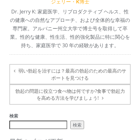
ジェリー・K博士
Dr. Jerry K: 家庭医学、リプロダクティブ ヘルス、性
の健康への自然なアプローチ、および全体的な幸福の
専門家。アルバニー州立大学で博士号を取得して卒
業。性的な健康、性生活、性的強化製品に特に関心を
持ち、家庭医学で 30 年の経験があります。
投
稿
弱い勃起を治すには？最高の勃起のための最高のサ
ナ
ポートを見つける
ビ
ゲ
勃起の問題に役立つ食べ物は何ですか?食事で勃起力
ー
を高める方法を学びましょう!
シ
ョ
検索
ン
検索