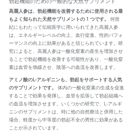
勃起機能のための一般的な天然サプリメント
高麗人参は、勃起機能を改善するために使用される最
もよく知られた天然サプリメントの 1 つです。
何世
紀にもわたって伝統医学に用いられてきた高麗人参
は、エネルギーレベルの向上、血行促進、性的パフォ
ーマンスの向上に効果があると信じられています。研
究によると、高麗人参は一酸化窒素の産生を増加させ
ることで勃起機能を改善する可能性があり、一酸化窒
素は血管を弛緩させ、陰茎への血流を改善します。
アミノ酸のL-アルギニンも、勃起をサポートする人気
のサプリメントです。
体内の一酸化窒素の生成を促進
することで効果を発揮し、血管を拡張して勃起組織へ
の血流を増加させます。いくつかの研究で、L-アルギ
ニンのサプリメントは、特に他の自然療法と併用した
場合、軽度から中等度の勃起不全の男性に効果がある
ことが示されています。