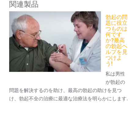
関連製品
勃起の問
題に役立
つものは
何です
か?最高
の勃起ヘ
ルプを見
つけよ
う!
私は男性
が勃起の
問題を解決するのを助け、最高の勃起の助けを見つ
け、勃起不全の治療に最適な治療法を明らかにします.