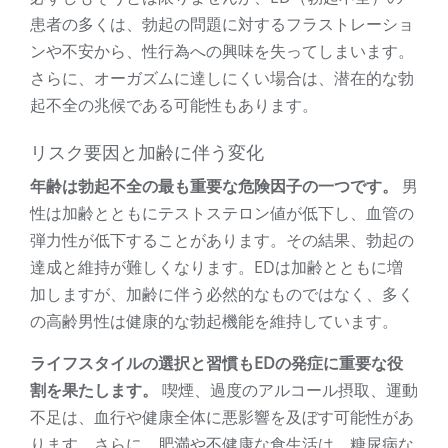
患者の多くは、勃起の問題に対するフラストレーショ
ンや不安から、性行為への興味を失ってしまいます。
さらに、オーガズムに達しにくい場合は、潜在的な勃
起不全の兆候である可能性もあります。
リスク要因と加齢に伴う変化
年齢は勃起不全の最も重要な危険因子の一つです。
男
性は加齢とともにテストステロン値が低下し、血管の
弾力性が低下することがあります。その結果、勃起の
達成と維持が難しくなります。EDは加齢とともに増
加しますが、加齢に伴う必然的なものではなく、多く
の高齢男性は健康的な勃起機能を維持しています。
ライフスタイルの選択と習慣もEDの発症に重要な役
割を果たします。
喫煙、過度のアルコール摂取、運動
不足は、血行や健康全体に悪影響を及ぼす可能性があ
ります。さらに、肥満や不健康な食生活は、糖尿病な