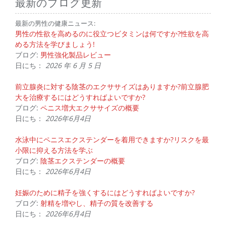
最新のブログ更新
最新の男性の健康ニュース:
男性の性欲を高めるのに役立つビタミンは何ですか?性欲を高
める方法を学びましょう!
ブログ:
男性強化製品レビュー
日にち：
2026 年 6 月 5 日
前立腺炎に対する陰茎のエクササイズはありますか?前立腺肥
大を治療するにはどうすればよいですか?
ブログ:
ペニス増大エクササイズの概要
日にち：
2026年6月4日
水泳中にペニスエクステンダーを着用できますか?リスクを最
小限に抑える方法を学ぶ
ブログ:
陰茎エクステンダーの概要
日にち：
2026年6月4日
妊娠のために精子を強くするにはどうすればよいですか?
ブログ:
射精を増やし、精子の質を改善する
日にち：
2026年6月4日