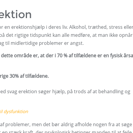
rektion
en erektionshjælp i deres liv. Alkohol, træthed, stress elle
på det rigtige tidspunkt kan alle medføre, at man ikke opnår 
g til midlertidige problemer er angst.
tte område er, at der i 70 % af tilfældene er en fysisk årsag
rige 30% af tilfældene.
ed svag erektion søger hjælp, på trods af at behandling og
il dysfunktion
f ​​problemer, men det bør aldrig afholde nogen fra at søge
 en stærk kraft, der psykologisk betinger manden til at fejle