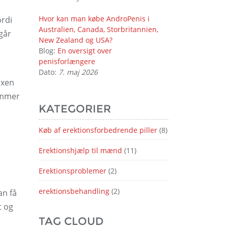
Hvor kan man købe AndroPenis i
ordi
Australien, Canada, Storbritannien,
 går
New Zealand og USA?
Blog:
En oversigt over
penisforlængere
Dato:
7. maj 2026
exen
rømmer
KATEGORIER
Køb af erektionsforbedrende piller
(8)
Erektionshjælp til mænd
(11)
Erektionsproblemer
(2)
erektionsbehandling
(2)
an få
t og
TAG CLOUD