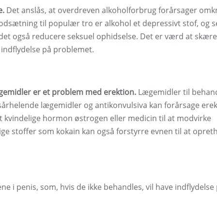
e.
Det anslås, at overdreven alkoholforbrug forårsager omkr
 modsætning til populær tro er alkohol et depressivt stof, og 
det også reducere seksuel ophidselse. Det er værd at skær
n indflydelse på problemet.
ægemidler er et problem med erektion.
Lægemidler til behan
 sårhelende lægemidler og antikonvulsiva kan forårsage erek
 kvindelige hormon østrogen eller medicin til at modvirke
ige stoffer som kokain kan også forstyrre evnen til at opret
ne i penis, som, hvis de ikke behandles, vil have indflydelse