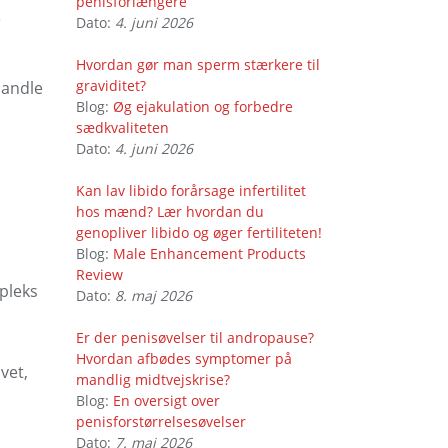
penisforlængere
e
Dato:
4. juni 2026
Hvordan gør man sperm stærkere til
graviditet?
handle
Blog:
Øg ejakulation og forbedre
sædkvaliteten
Dato:
4. juni 2026
Kan lav libido forårsage infertilitet
hos mænd? Lær hvordan du
genopliver libido og øger fertiliteten!
Blog:
Male Enhancement Products
Review
pleks
Dato:
8. maj 2026
Er der penisøvelser til andropause?
Hvordan afbødes symptomer på
vet,
mandlig midtvejskrise?
Blog:
En oversigt over
penisforstørrelsesøvelser
Dato:
7. maj 2026