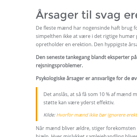
Årsager til svag e
De fleste mænd har nogensinde haft brug for 
simpelthen ikke at være i det rigtige humør 
opretholder en erektion. Den hyppigste årsa
Den seneste tankegang blandt eksperter på de
rejsningsproblemer.
Psykologiske årsager er ansvarlige for de øv
Det anslås, at så få som 10 % af mænd m
støtte kan være yderst effektiv.
Kilde:
Hvorfor mænd ikke bør ignorere erekt
Når mænd bliver ældre, stiger forekomsten a
hjælp. Hver mislykket samlejehandling bliver