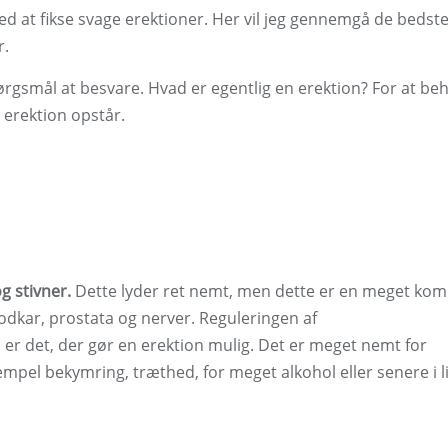
d at fikse svage erektioner. Her vil jeg gennemgå de bedst
r.
ørgsmål at besvare. Hvad er egentlig en erektion? For at be
 erektion opstår.
g stivner.
Dette lyder ret nemt, men dette er en meget kom
dkar, prostata og nerver. Reguleringen af ​​
r det, der gør en erektion mulig. Det er meget nemt for
ksempel bekymring, træthed, for meget alkohol eller senere i li