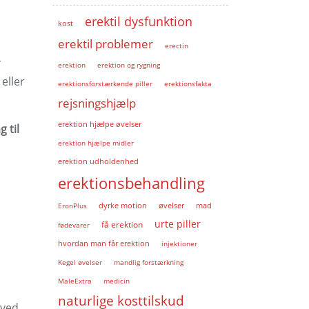
erektil dysfunktion
kost
erektil problemer
erectin
r
erektion
erektion og rygning
eller
erektionsforstærkende piller
erektionsfakta
rejsningshjælp
erektion hjælpe øvelser
 til
erektion hjælpe midler
erektion udholdenhed
erektionsbehandling
EronPlus
dyrke motion
øvelser
mad
urte piller
få erektion
fødevarer
hvordan man får erektion
injektioner
Kegel øvelser
mandlig forstærkning
MaleExtra
medicin
naturlige kosttilskud
 ved