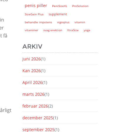
penis piller
PeniSizeXL
ProSolution
supplement
SizeGain Plus
in
behandle impotens
vigrxplus
vitamin
er
vitaminer
svag erektion
XtraSize
yoga
t få
ARKIV
juni 2026
(1)
Kan 2026
(1)
April 2026
(1)
marts 2026
(1)
februar 2026
(2)
årligt
december 2025
(1)
september 2025
(1)