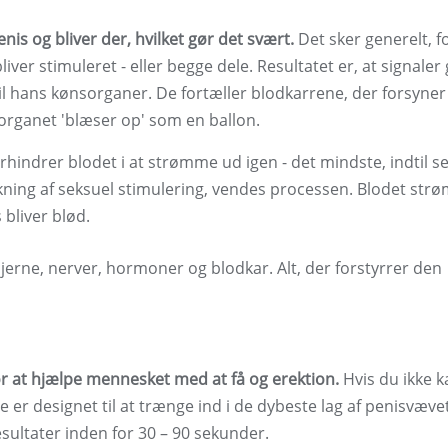
is og bliver der, hvilket gør det svært.
Det sker generelt, f
liver stimuleret - eller begge dele. Resultatet er, at signaler
til hans kønsorganer. De fortæller blodkarrene, der forsyner
 organet 'blæser op' som en ballon.
rhindrer blodet i at strømme ud igen - det mindste, indtil s
ækning af seksuel stimulering, vendes processen. Blodet st
 bliver blød.
erne, nerver, hormoner og blodkar. Alt, der forstyrrer den
for at hjælpe mennesket med at få og erektion.
Hvis du ikke k
De er designet til at trænge ind i de dybeste lag af penisvæve
esultater inden for 30 – 90 sekunder.