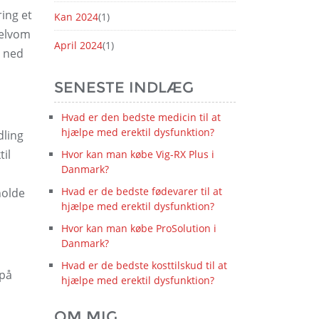
ing et
Kan 2024
(1)
selvom
April 2024
(1)
e ned
SENESTE INDLÆG
Hvad er den bedste medicin til at
hjælpe med erektil dysfunktion?
dling
til
Hvor kan man købe Vig-RX Plus i
Danmark?
Hvad er de bedste fødevarer til at
holde
hjælpe med erektil dysfunktion?
Hvor kan man købe ProSolution i
Danmark?
Hvad er de bedste kosttilskud til at
 på
hjælpe med erektil dysfunktion?
OM MIG