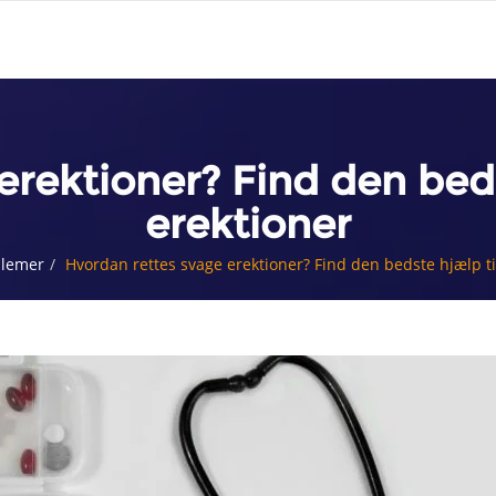
erektioner? Find den beds
erektioner
blemer
Hvordan rettes svage erektioner? Find den bedste hjælp ti