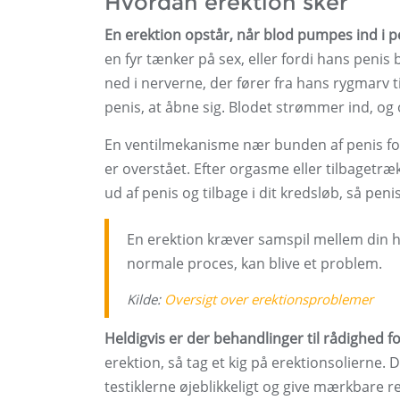
Hvordan erektion sker
En erektion opstår, når blod pumpes ind i pen
en fyr tænker på sex, eller fordi hans penis b
ned i nerverne, der fører fra hans rygmarv 
penis, at åbne sig. Blodet strømmer ind, og
En ventilmekanisme nær bunden af ​​penis fo
er overstået. Efter orgasme eller tilbagetr
ud af penis og tilbage i dit kredsløb, så penis
En erektion kræver samspil mellem din hj
normale proces, kan blive et problem.
Kilde:
Oversigt over erektionsproblemer
Heldigvis er der behandlinger til rådighed 
erektion, så tag et kig på erektionsolierne. 
testiklerne øjeblikkeligt og give mærkbare r