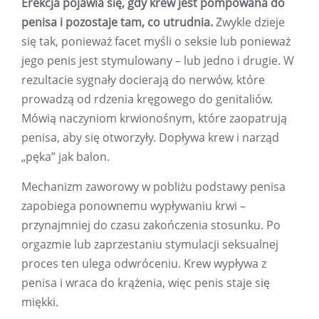
Erekcja pojawia się, gdy krew jest pompowana do
penisa i pozostaje tam, co utrudnia.
Zwykle dzieje
się tak, ponieważ facet myśli o seksie lub ponieważ
jego penis jest stymulowany – lub jedno i drugie. W
rezultacie sygnały docierają do nerwów, które
prowadzą od rdzenia kręgowego do genitaliów.
Mówią naczyniom krwionośnym, które zaopatrują
penisa, aby się otworzyły. Dopływa krew i narząd
„pęka” jak balon.
Mechanizm zaworowy w pobliżu podstawy penisa
zapobiega ponownemu wypływaniu krwi –
przynajmniej do czasu zakończenia stosunku. Po
orgazmie lub zaprzestaniu stymulacji seksualnej
proces ten ulega odwróceniu. Krew wypływa z
penisa i wraca do krążenia, więc penis staje się
miękki.