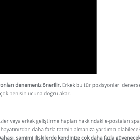
onları denemeniz önerilir.
Erkek bu tür pozisyonları deners
a çok penisin ucuna doğru akar.
zler veya erkek geliştirme hapları hakkındaki e-postaları sp
hayatınızdan daha fazla tatmin almanıza yardımcı olabilecek
ahası, samimi ilişkilerde kendinize çok daha fazla güvenecek