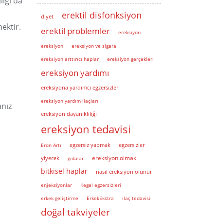
lığı da
erektil disfonksiyon
diyet
ektir.
erektil problemler
ereksiyon
ereksiyon
ereksiyon ve sigara
ereksiyon arttırıcı haplar
ereksiyon gerçekleri
ereksiyon yardımı
ereksiyona yardımcı egzersizler
ereksiyon yardım ilaçları
anız
ereksiyon dayanıklılığı
ereksiyon tedavisi
Eron Artı
egzersiz yapmak
egzersizler
ereksiyon olmak
yiyecek
gıdalar
bitkisel haplar
nasıl ereksiyon olunur
enjeksiyonlar
Kegel egzersizleri
erkek geliştirme
ErkekEkstra
ilaç tedavisi
doğal takviyeler