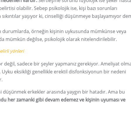
k nedenleri vardır.
Sertleşme sorunu fizyolojik ise şeker hasta
lirtisi olabilir. Sebep psikolojik ise, kişi bazı sorunları
sıkıntılar yaşıyor ki, cinselliği düşünmeye başlayamıyor dem
bazı durumlarda, örneğin kişinin uykusunda mümkünse veya
a mümkün değilse, psikolojik olarak nitelendirilebilir.
lirli yönleri
 değil, sadece bir şeyler yapmanız gerekiyor. Ameliyat olm
Uyku eksikliği genellikle erektil disfonksiyonun bir nedeni
r.
ini düşünmek erkekler arasında yaygın bir hatadır. Ama bu
udu her zamanki gibi devam edemez ve kişinin uyuması ve