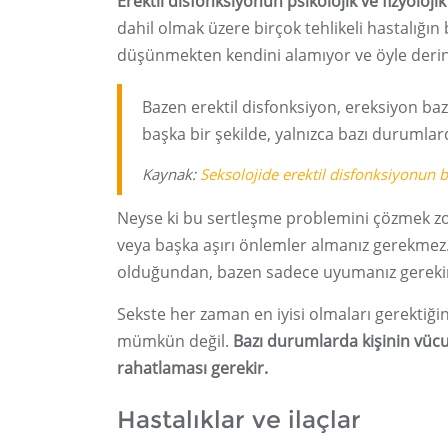
Erektil disfonksiyonun psikolojik ve fizyoloji
dahil olmak üzere birçok tehlikeli hastalığın be
düşünmekten kendini alamıyor ve öyle derin 
Bazen erektil disfonksiyon, ereksiyon 
başka bir şekilde, yalnızca bazı durumlard
Kaynak:
Seksolojide erektil disfonksiyonun be
Neyse ki bu sertleşme problemini çözmek zor
veya başka aşırı önlemler almanız gerekmez. 
olduğundan, bazen sadece uyumanız gereki
Sekste her zaman en iyisi olmaları gerektiğ
mümkün değil.
Bazı durumlarda kişinin vüc
rahatlaması gerekir.
Hastalıklar ve ilaçlar