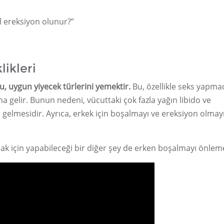
l ereksiyon olunur?”
likleri
u, uygun yiyecek türlerini yemektir.
Bu, özellikle seks yapm
a gelir. Bunun nedeni, vücuttaki çok fazla yağın libido ve
gelmesidir. Ayrıca, erkek için boşalmayı ve ereksiyon olmay
mak için yapabileceği bir diğer şey de erken boşalmayı önleme