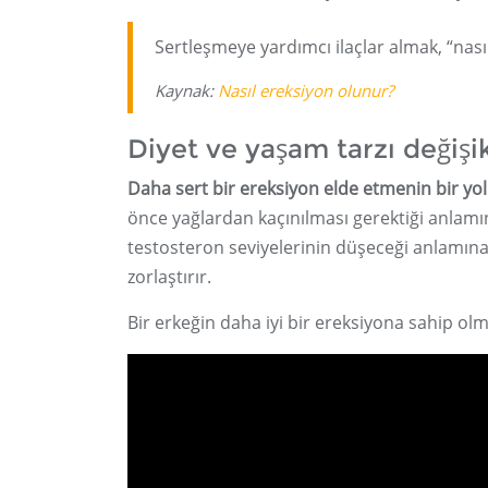
Sertleşmeye yardımcı ilaçlar almak, “nası
Kaynak:
Nasıl ereksiyon olunur?
Diyet ve yaşam tarzı değişik
Daha sert bir ereksiyon elde etmenin bir yol
önce yağlardan kaçınılması gerektiği anlamın
testosteron seviyelerinin düşeceği anlamına 
zorlaştırır.
Bir erkeğin daha iyi bir ereksiyona sahip ol