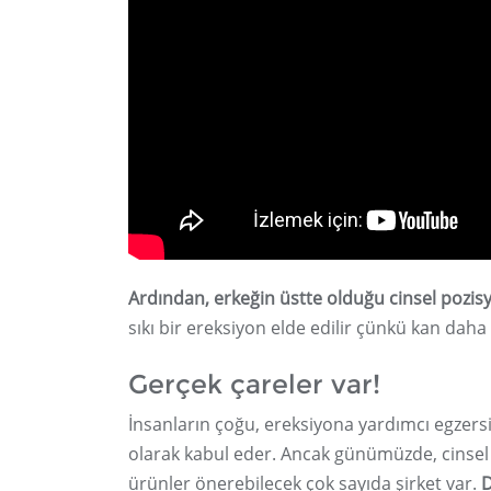
Ardından, erkeğin üstte olduğu cinsel pozisy
sıkı bir ereksiyon elde edilir çünkü kan dah
Gerçek çareler var!
İnsanların çoğu, ereksiyona yardımcı egzersi
olarak kabul eder. Ancak günümüzde, cinsel 
ürünler önerebilecek çok sayıda şirket var.
D