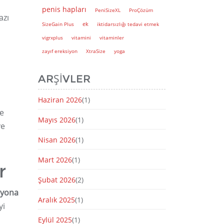
penis hapları
PeniSizeXL
ProÇözüm
azı
ek
SizeGain Plus
iktidarsızlığı tedavi etmek
vigrxplus
vitamini
vitaminler
zayıf ereksiyon
XtraSize
yoga
ARŞIVLER
Haziran 2026
(1)
ye
Mayıs 2026
(1)
ve
Nisan 2026
(1)
Mart 2026
(1)
r
Şubat 2026
(2)
siyona
Aralık 2025
(1)
yi
Eylül 2025
(1)