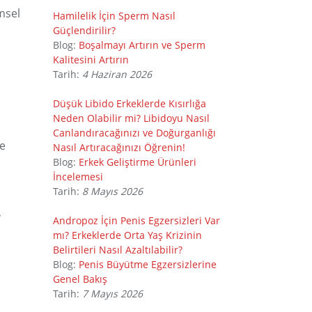
msel
Hamilelik İçin Sperm Nasıl
Güçlendirilir?
Blog:
Boşalmayı Artırın ve Sperm
Kalitesini Artırın
Tarih:
4 Haziran 2026
Düşük Libido Erkeklerde Kısırlığa
Neden Olabilir mi? Libidoyu Nasıl
Canlandıracağınızı ve Doğurganlığı
le
Nasıl Artıracağınızı Öğrenin!
Blog:
Erkek Geliştirme Ürünleri
İncelemesi
Tarih:
8 Mayıs 2026
.
Andropoz İçin Penis Egzersizleri Var
mı? Erkeklerde Orta Yaş Krizinin
Belirtileri Nasıl Azaltılabilir?
Blog:
Penis Büyütme Egzersizlerine
Genel Bakış
Tarih:
7 Mayıs 2026