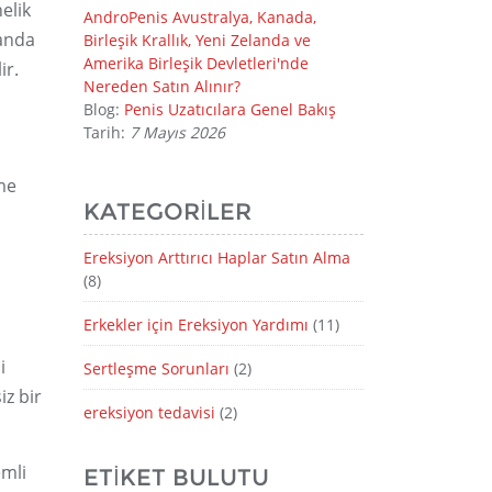
elik
AndroPenis Avustralya, Kanada,
manda
Birleşik Krallık, Yeni Zelanda ve
Amerika Birleşik Devletleri'nde
ir.
Nereden Satın Alınır?
Blog:
Penis Uzatıcılara Genel Bakış
Tarih:
7 Mayıs 2026
me
KATEGORILER
Ereksiyon Arttırıcı Haplar Satın Alma
(8)
Erkekler için Ereksiyon Yardımı
(11)
i
Sertleşme Sorunları
(2)
iz bir
ereksiyon tedavisi
(2)
emli
ETIKET BULUTU