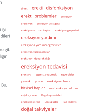
an
erektil disfonksiyon
diyet
erektil problemler
ereksiyon
ereksiyon
ereksiyon ve sigara
 iyi
ereksiyon arttırıcı haplar
ereksiyon gerçekleri
dileri
ereksiyon yardımı
ereksiyona yardımcı egzersizler
ko gibi
ereksiyon yardım ilaçları
ığını
ereksiyon dayanıklılığı
ereksiyon tedavisi
Eron Artı
egzersiz yapmak
egzersizler
ereksiyon olmak
yiyecek
gıdalar
 Bu,
bitkisel haplar
nasıl ereksiyon olunur
enjeksiyonlar
Kegel egzersizleri
erkek geliştirme
ErkekEkstra
ilaç tedavisi
doğal takviyeler