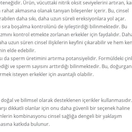
teneğidir. Ürün, vücuttaki nitrik oksit seviyelerini artıran, k
rahat akmasına olanak tanıyan bileşenler içerir. Bu, cinsel
abilen daha sıkı, daha uzun süreli ereksiyonlara yol açar.
 sıra boşalma kontrolünü de iyileştirdiği bilinmektedir. Bu
mını kontrol etmekte zorlanan erkekler için faydalıdır. Daha
a uzun süren cinsel ilişkilerin keyfini çıkarabilir ve hem ken
in elde edebilir.
sı da sperm üretimini artırma potansiyelidir. Formüldeki çin
diği ve sperm sayısını arttırdığı bilinmektedir. Bu, doğurganl
mek isteyen erkekler için avantajlı olabilir.
 doğal ve bilimsel olarak desteklenen içerikler kullanmasıdır.
rşı dikkatli olanlar için onu daha güvenli bir seçenek haline
eşenlerin kombinasyonu cinsel sağlığa dengeli bir yaklaşım
masına katkıda bulunur.