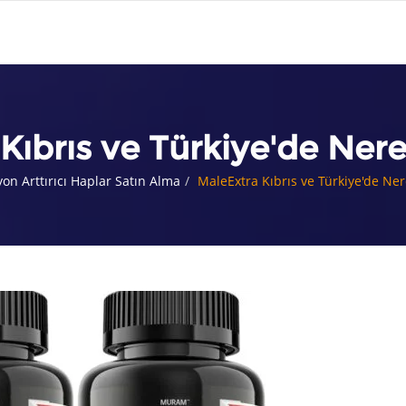
Kıbrıs ve Türkiye'de Nere
yon Arttırıcı Haplar Satın Alma
MaleExtra Kıbrıs ve Türkiye'de Ner