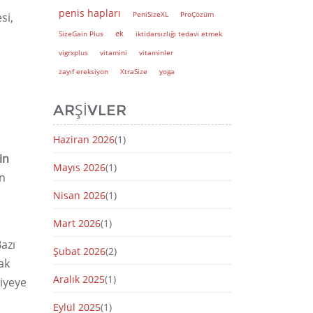
penis hapları
PeniSizeXL
ProÇözüm
si,
ek
SizeGain Plus
iktidarsızlığı tedavi etmek
vigrxplus
vitamini
vitaminler
zayıf ereksiyon
XtraSize
yoga
ARŞIVLER
Haziran 2026
(1)
in
Mayıs 2026
(1)
an
Nisan 2026
(1)
Mart 2026
(1)
Bazı
Şubat 2026
(2)
ak
Aralık 2025
(1)
viyeye
Eylül 2025
(1)