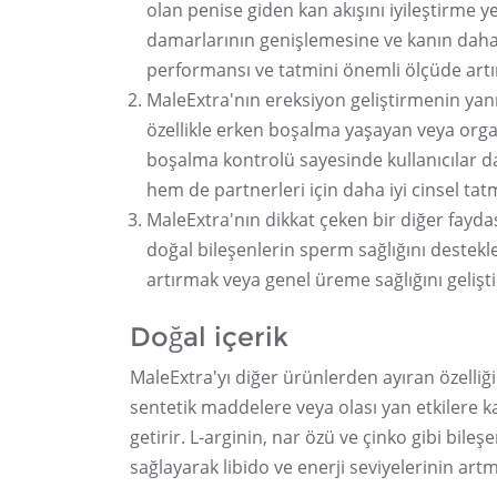
olan penise giden kan akışını iyileştirme ye
damarlarının genişlemesine ve kanın daha 
performansı ve tatmini önemli ölçüde artır
MaleExtra'nın ereksiyon geliştirmenin yanı
özellikle erken boşalma yaşayan veya orgaz
boşalma kontrolü sayesinde kullanıcılar dah
hem de partnerleri için daha iyi cinsel tatm
MaleExtra'nın dikkat çeken bir diğer fayda
doğal bileşenlerin sperm sağlığını destekle
artırmak veya genel üreme sağlığını geliştir
Doğal içerik
MaleExtra'yı diğer ürünlerden ayıran özelliği
sentetik maddelere veya olası yan etkilere ka
getirir. L-arginin, nar özü ve çinko gibi bil
sağlayarak libido ve enerji seviyelerinin art