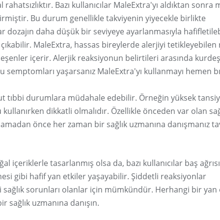
l rahatsızlıktır. Bazı kullanıcılar MaleExtra'yı aldıktan sonra 
dirmiştir. Bu durum genellikle takviyenin yiyecekle birlikte
 dozajın daha düşük bir seviyeye ayarlanmasıyla hafifletilebi
çıkabilir. MaleExtra, hassas bireylerde alerjiyi tetikleyebilen
ileşenler içerir. Alerjik reaksiyonun belirtileri arasında kurde
 Bu semptomları yaşarsanız MaleExtra'yı kullanmayı hemen b
vcut tıbbi durumlara müdahale edebilir. Örneğin yüksek tansi
ü kullanırken dikkatli olmalıdır. Özellikle önceden var olan sağ
başlamadan önce her zaman bir sağlık uzmanına danışmanız ta
ğal içeriklerle tasarlanmış olsa da, bazı kullanıcılar baş ağrısı
i gibi hafif yan etkiler yaşayabilir. Şiddetli reaksiyonlar
irli sağlık sorunları olanlar için mümkündür. Herhangi bir yan 
ir sağlık uzmanına danışın.