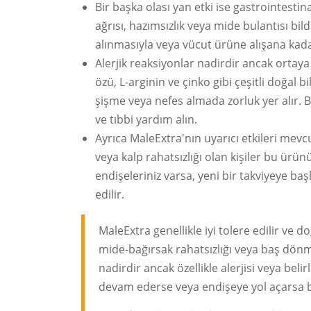
Bir başka olası yan etki ise gastrointestina
ağrısı, hazımsızlık veya mide bulantısı bil
alınmasıyla veya vücut ürüne alışana kadar
Alerjik reaksiyonlar nadirdir ancak ortaya 
özü, L-arginin ve çinko gibi çeşitli doğal b
şişme veya nefes almada zorluk yer alır.
ve tıbbi yardım alın.
Ayrıca MaleExtra'nın uyarıcı etkileri me
veya kalp rahatsızlığı olan kişiler bu ürün
endişeleriniz varsa, yeni bir takviyeye 
edilir.
MaleExtra genellikle iyi tolere edilir ve do
mide-bağırsak rahatsızlığı veya baş dönmes
nadirdir ancak özellikle alerjisi veya bel
devam ederse veya endişeye yol açarsa b