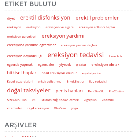
ETIKET BULUTU
erektil disfonksiyon
erektil problemler
diyet
ereksiyon
ereksiyon
ereksiyon ve sigara
ereksiyon arttırıcı haplar
ereksiyon yardımı
ereksiyon gerçekleri
ereksiyona yardımcı egzersizler
ereksiyon yardım ilaçları
ereksiyon tedavisi
ereksiyon dayanıklılığı
Eron Artı
ereksiyon olmak
egzersiz yapmak
egzersizler
yiyecek
gıdalar
bitkisel haplar
nasıl ereksiyon olunur
enjeksiyonlar
Kegel egzersizleri
erkek geliştirme
ErkekEkstra
ilaç tedavisi
doğal takviyeler
penis hapları
PeniSizeXL
ProÇözüm
ek
SizeGain Plus
iktidarsızlığı tedavi etmek
vigrxplus
vitamini
vitaminler
zayıf ereksiyon
XtraSize
yoga
ARŞIVLER