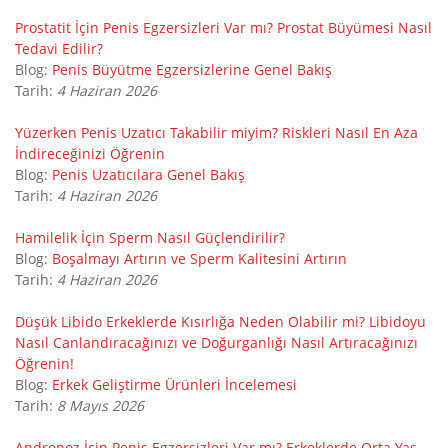
Prostatit İçin Penis Egzersizleri Var mı? Prostat Büyümesi Nasıl
Tedavi Edilir?
Blog:
Penis Büyütme Egzersizlerine Genel Bakış
Tarih:
4 Haziran 2026
Yüzerken Penis Uzatıcı Takabilir miyim? Riskleri Nasıl En Aza
İndireceğinizi Öğrenin
Blog:
Penis Uzatıcılara Genel Bakış
Tarih:
4 Haziran 2026
Hamilelik İçin Sperm Nasıl Güçlendirilir?
Blog:
Boşalmayı Artırın ve Sperm Kalitesini Artırın
Tarih:
4 Haziran 2026
Düşük Libido Erkeklerde Kısırlığa Neden Olabilir mi? Libidoyu
Nasıl Canlandıracağınızı ve Doğurganlığı Nasıl Artıracağınızı
Öğrenin!
Blog:
Erkek Geliştirme Ürünleri İncelemesi
Tarih:
8 Mayıs 2026
Andropoz İçin Penis Egzersizleri Var mı? Erkeklerde Orta Yaş