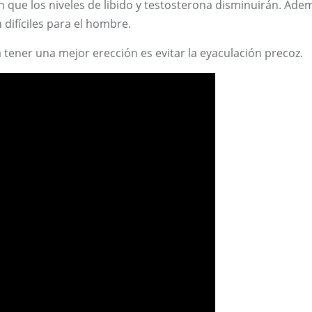
n que los niveles de libido y testosterona disminuirán. Ade
 difíciles para el hombre.
ener una mejor erección es evitar la eyaculación precoz.