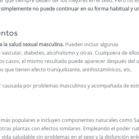
r que siempre deben ser los mejores en el sexo. Pero no e
o simplemente no puede continuar en su forma habitual y u
ntos
a la salud sexual masculina.
Pueden incluir algunas
scular, diabetes, alcoholismo y otras. Cualquiera de ello
unos casos, el mismo resultado puede aparecer después del 
 que tienen efecto tranquilizante, antihistamínicos, etc.
r causada por problemas masculinos y acompañada de est
ez más populares e incluyen componentes naturales como S
otras plantas con efectos similares. Empleando el poder na
vida saludable sin problemas en el sexo y la disfunción eréc