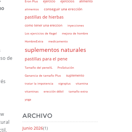
s
Eron Plus
ejercicio
ejercicios
alimento
no
conseguir una erección
alimentos
pastillas de hierbas
como tener una ereccion
inyecciones
Los ejercicios de Kegel
mejora de hombre
HombreExtra
medicamento
suplementos naturales
s
uso de
pastillas para el pene
Tamaño del peneXL
ProSolución
suplemento
Ganancia de tamaño Plus
rés
tratar la impotencia
vigrxplus
vitamina
vitaminas
erección débil
tamaño extra
yoga
aw
ARCHIVO
tural
Junio 2026
(1)
til.