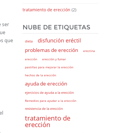
tratamiento de erección
(2)
e ser
NUBE DE ETIQUETAS
que
disfunción eréctil
os que
dieta
problemas de erección
erectina
erección
erección y fumar
pastillas para mejorar la erección
hechos de la erección
ayuda de erección
ejercicios de ayuda a la erección
Remedios para ayudar a la erección
resistencia de la erección
el
tratamiento de
erección