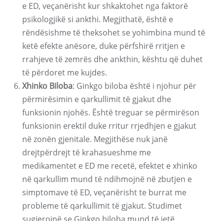
e ED, veçanërisht kur shkaktohet nga faktorë
psikologjikë si ankthi. Megjithatë, është e
rëndësishme të theksohet se yohimbina mund të
ketë efekte anësore, duke përfshirë rritjen e
rrahjeve të zemrës dhe ankthin, kështu që duhet
të përdoret me kujdes.
Xhinko Biloba
: Ginkgo biloba është i njohur për
përmirësimin e qarkullimit të gjakut dhe
funksionin njohës. Është treguar se përmirëson
funksionin erektil duke rritur rrjedhjen e gjakut
në zonën gjenitale. Megjithëse nuk janë
drejtpërdrejt të krahasueshme me
medikamentet e ED me recetë, efektet e xhinko
në qarkullim mund të ndihmojnë në zbutjen e
simptomave të ED, veçanërisht te burrat me
probleme të qarkullimit të gjakut. Studimet
sugjerojnë se Ginkgo biloba mund të jetë