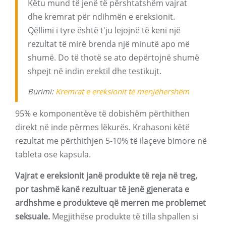
Këtu mund të jenë të përshtatshëm vajrat
dhe kremrat për ndihmën e ereksionit.
Qëllimi i tyre është t'ju lejojnë të keni një
rezultat të mirë brenda një minutë apo më
shumë. Do të thotë se ato depërtojnë shumë
shpejt në indin erektil dhe testikujt.
Burimi:
Kremrat e ereksionit të menjëhershëm
95% e komponentëve të dobishëm përthithen
direkt në inde përmes lëkurës. Krahasoni këtë
rezultat me përthithjen 5-10% të ilaçeve bimore në
tableta ose kapsula.
Vajrat e ereksionit janë produkte të reja në treg,
por tashmë kanë rezultuar të jenë gjenerata e
ardhshme e produkteve që merren me problemet
seksuale.
Megjithëse produkte të tilla shpallen si