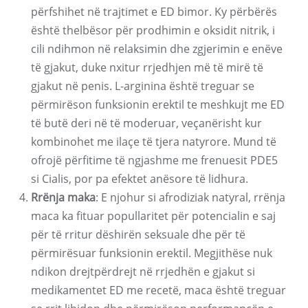
përfshihet në trajtimet e ED bimor. Ky përbërës
është thelbësor për prodhimin e oksidit nitrik, i
cili ndihmon në relaksimin dhe zgjerimin e enëve
të gjakut, duke nxitur rrjedhjen më të mirë të
gjakut në penis. L-arginina është treguar se
përmirëson funksionin erektil te meshkujt me ED
të butë deri në të moderuar, veçanërisht kur
kombinohet me ilaçe të tjera natyrore. Mund të
ofrojë përfitime të ngjashme me frenuesit PDE5
si Cialis, por pa efektet anësore të lidhura.
Rrënja maka
: E njohur si afrodiziak natyral, rrënja
maca ka fituar popullaritet për potencialin e saj
për të rritur dëshirën seksuale dhe për të
përmirësuar funksionin erektil. Megjithëse nuk
ndikon drejtpërdrejt në rrjedhën e gjakut si
medikamentet ED me recetë, maca është treguar