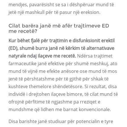
mendjes, pavarësisht se sa i dëshpëruar mund të
jetë një mashkull për të pasur një ereksion.
Cilat barëra janë më afër trajtimeve ED
me recetë?
Kur bëhet fjalë për trajtimin e disfunksionit erektil
(ED), shumë burra janë në kërkim të alternativave
natyrale ndaj ilaçeve me recetë.
Ndërsa trajtimet
farmaceutike janë efektive për shumë meshkuj, ato
mund të vijnë me efekte anësore ose mund të mos
jenë të përshtatshme për të gjithë për shkak të
kushteve themelore shëndetësore. Si rezultat, disa
individë i drejtohen ilaçeve bimore, të cilat mund të
ofrojnë përfitime të ngjashme pa rreziqet e
mundshme që lidhen me barnat konvencionale.
Disa barishte janë studiuar për potencialin e tyre