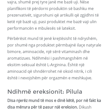
vajra, shumë prej tyre janë me bazë uji. Nëse
planifikoni të përdorni produktin së bashku me
prezervativët, sigurohuni që artikulli që zgjidhni të
ketë një bazë uji, pasi produktet me bazë vaji ulin
performancën e mbulesës së lateksit.
Përbërësit mund të jenë krejtësisht të ndryshëm,
por shumë nga produktet përmbajnë ilaçe natyrale
bimore, aminoacide, një sërë vitaminash dhe
aromatizues. Ndihmësi i pashmangshëm në
eksitim seksual është L-Arginina. Është një
aminoacid që shndërrohet në oksid nitrik, i cili
është i nevojshëm për orgazmën e meshkujve.
Ndihmë ereksionit: Pilula
Disa njerëz mund të mos e dinë këtë, por në fakt ka
disa mënyra për të pasur një ereksion.
Dikush