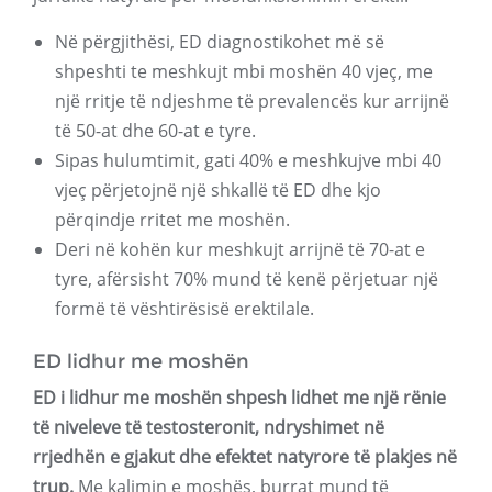
Në përgjithësi, ED diagnostikohet më së
shpeshti te meshkujt mbi moshën 40 vjeç, me
një rritje të ndjeshme të prevalencës kur arrijnë
të 50-at dhe 60-at e tyre.
Sipas hulumtimit, gati 40% e meshkujve mbi 40
vjeç përjetojnë një shkallë të ED dhe kjo
përqindje rritet me moshën.
Deri në kohën kur meshkujt arrijnë të 70-at e
tyre, afërsisht 70% mund të kenë përjetuar një
formë të vështirësisë erektilale.
ED lidhur me moshën
ED i lidhur me moshën shpesh lidhet me një rënie
të niveleve të testosteronit, ndryshimet në
rrjedhën e gjakut dhe efektet natyrore të plakjes në
trup.
Me kalimin e moshës, burrat mund të