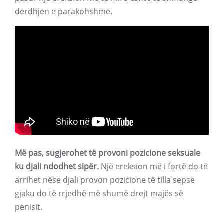
derdhjen e parakohshme.
Më pas, sugjerohet të provoni pozicione seksuale
ku djali ndodhet sipër.
Një ereksion më i fortë do të
arrihet nëse djali provon pozicione të tilla sepse
gjaku do të rrjedhë më shumë drejt majës së
penisit.