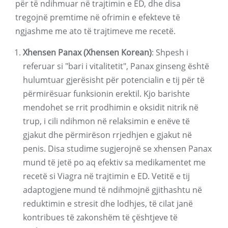
për të ndihmuar në trajtimin e ED, dhe disa
tregojnë premtime në ofrimin e efekteve të
ngjashme me ato të trajtimeve me recetë.
Xhensen Panax (Xhensen Korean)
: Shpesh i
referuar si "bari i vitalitetit", Panax ginseng është
hulumtuar gjerësisht për potencialin e tij për të
përmirësuar funksionin erektil. Kjo barishte
mendohet se rrit prodhimin e oksidit nitrik në
trup, i cili ndihmon në relaksimin e enëve të
gjakut dhe përmirëson rrjedhjen e gjakut në
penis. Disa studime sugjerojnë se xhensen Panax
mund të jetë po aq efektiv sa medikamentet me
recetë si Viagra në trajtimin e ED. Vetitë e tij
adaptogjene mund të ndihmojnë gjithashtu në
reduktimin e stresit dhe lodhjes, të cilat janë
kontribues të zakonshëm të çështjeve të