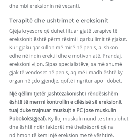
dhe mbi ereksionin në veçanti.
Terapitë dhe ushtrimet e ereksionit
Gjëja kryesore që duhet fituar gjatë terapive të
ereksionit është përmirësimi i qarkullimit të gjakut.
Kur gjaku qarkullon më mirë në penis, ai shkon
edhe në indin erektil dhe e motivon atë. Prandaj,
ereksioni vijon. Sipas specialistëve, sa më shumë
gjak të vendoset në penis, aq më i madh është ky
organ në çdo gjendje, qoftë i ngritur apo i dobët.
Një qëllim tjetër jashtëzakonisht i rëndësishëm
është të merrni kontrollin e cilësisë së ereksionit
tuaj duke trajnuar muskujt e PC (ose muskulin
Pubokoksigjeal).
Ky lloj muskuli mund të stimulohet
dhe është ndër faktorët më thelbësorë që na
ndihmon të kemi një ereksion më të vështirë.