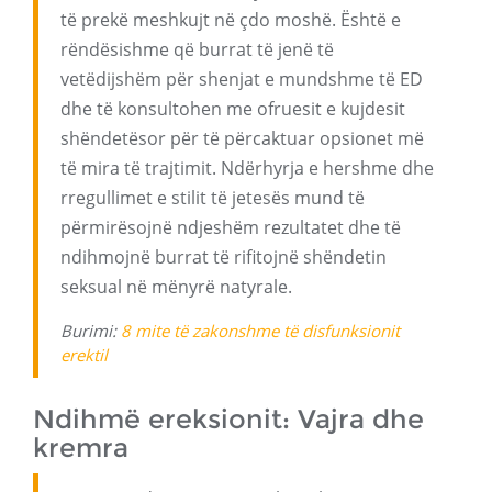
të prekë meshkujt në çdo moshë. Është e
rëndësishme që burrat të jenë të
vetëdijshëm për shenjat e mundshme të ED
dhe të konsultohen me ofruesit e kujdesit
shëndetësor për të përcaktuar opsionet më
të mira të trajtimit. Ndërhyrja e hershme dhe
rregullimet e stilit të jetesës mund të
përmirësojnë ndjeshëm rezultatet dhe të
ndihmojnë burrat të rifitojnë shëndetin
seksual në mënyrë natyrale.
Burimi:
8 mite të zakonshme të disfunksionit
erektil
Ndihmë ereksionit: Vajra dhe
kremra