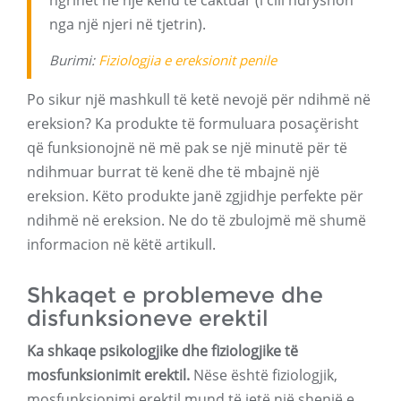
ngrihet në një kënd të caktuar (i cili ndryshon
nga një njeri në tjetrin).
Burimi:
Fiziologjia e ereksionit penile
Po sikur një mashkull të ketë nevojë për ndihmë në
ereksion? Ka produkte të formuluara posaçërisht
që funksionojnë në më pak se një minutë për të
ndihmuar burrat të kenë dhe të mbajnë një
ereksion. Këto produkte janë zgjidhje perfekte për
ndihmë në ereksion. Ne do të zbulojmë më shumë
informacion në këtë artikull.
Shkaqet e problemeve dhe
disfunksioneve erektil
Ka shkaqe psikologjike dhe fiziologjike të
mosfunksionimit erektil.
Nëse është fiziologjik,
mosfunksionimi erektil mund të jetë një shenjë e