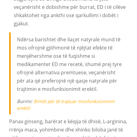
veçanërisht e dobishme për burrat, ED i të cilëve
shkaktohet nga ankthi ose qarkullimi i dobët i
gjakut.
Ndërsa barishtet dhe ilaçet natyrale mund të
mos ofrojnë gjithmonë të njëjtat efekte të
menjëhershme ose të fuqishme si
medikamentet ED me recetë, shumë prej tyre
ofrojnë alternativa premtuese, veçanërisht
për ata që preferojnë një qasje natyrale për
trajtimin e mosfunksionimit erektil.
Burimi:
Bimët për të trajtuar mosfunksionimin
erektil
Panax ginseng, barërat e këqija të dhisë, L-arginina,
rrënja maca, yohimbine dhe xhinko biloba janë të