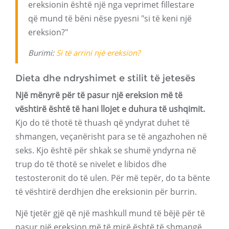
ereksionin është një nga veprimet fillestare
që mund të bëni nëse pyesni "si të keni një
ereksion?"
Burimi:
Si të arrini një ereksion?
Dieta dhe ndryshimet e stilit të jetesës
Një mënyrë për të pasur një ereksion më të
vështirë është të hani llojet e duhura të ushqimit.
Kjo do të thotë të thuash që yndyrat duhet të
shmangen, veçanërisht para se të angazhohen në
seks. Kjo është për shkak se shumë yndyrna në
trup do të thotë se nivelet e libidos dhe
testosteronit do të ulen. Për më tepër, do ta bënte
të vështirë derdhjen dhe ereksionin për burrin.
Një tjetër gjë që një mashkull mund të bëjë për të
pasur një ereksion më të mirë është të shmangë