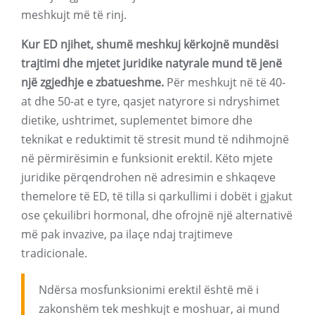
meshkujt më të rinj.
Kur ED njihet, shumë meshkuj kërkojnë mundësi
trajtimi dhe mjetet juridike natyrale mund të jenë
një zgjedhje e zbatueshme.
Për meshkujt në të 40-
at dhe 50-at e tyre, qasjet natyrore si ndryshimet
dietike, ushtrimet, suplementet bimore dhe
teknikat e reduktimit të stresit mund të ndihmojnë
në përmirësimin e funksionit erektil. Këto mjete
juridike përqendrohen në adresimin e shkaqeve
themelore të ED, të tilla si qarkullimi i dobët i gjakut
ose çekuilibri hormonal, dhe ofrojnë një alternativë
më pak invazive, pa ilaçe ndaj trajtimeve
tradicionale.
Ndërsa mosfunksionimi erektil është më i
zakonshëm tek meshkujt e moshuar, ai mund