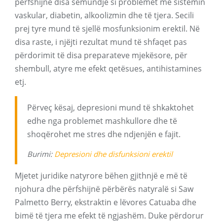
përfshijnë disa sëmundje si problemet me sistemin
vaskular, diabetin, alkoolizmin dhe të tjera. Secili
prej tyre mund të sjellë mosfunksionim erektil. Në
disa raste, i njëjti rezultat mund të shfaqet pas
përdorimit të disa preparateve mjekësore, për
shembull, atyre me efekt qetësues, antihistamines
etj.
Përveç kësaj, depresioni mund të shkaktohet
edhe nga problemet mashkullore dhe të
shoqërohet me stres dhe ndjenjën e fajit.
Burimi:
Depresioni dhe disfunksioni erektil
Mjetet juridike natyrore bëhen gjithnjë e më të
njohura dhe përfshijnë përbërës natyralë si Saw
Palmetto Berry, ekstraktin e lëvores Catuaba dhe
bimë të tjera me efekt të ngjashëm. Duke përdorur