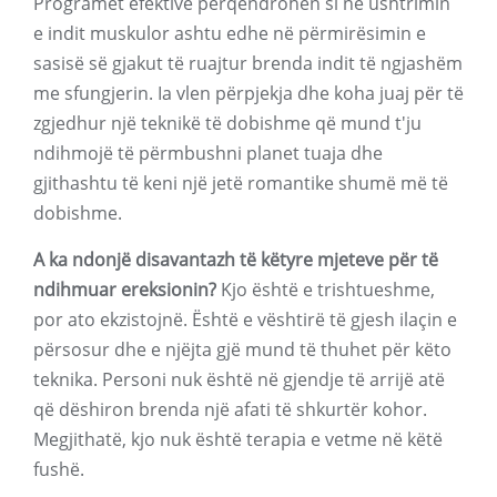
Programet efektive përqendrohen si në ushtrimin
e indit muskulor ashtu edhe në përmirësimin e
sasisë së gjakut të ruajtur brenda indit të ngjashëm
me sfungjerin. Ia vlen përpjekja dhe koha juaj për të
zgjedhur një teknikë të dobishme që mund t'ju
ndihmojë të përmbushni planet tuaja dhe
gjithashtu të keni një jetë romantike shumë më të
dobishme.
A ka ndonjë disavantazh të këtyre mjeteve për të
ndihmuar ereksionin?
Kjo është e trishtueshme,
por ato ekzistojnë. Është e vështirë të gjesh ilaçin e
përsosur dhe e njëjta gjë mund të thuhet për këto
teknika. Personi nuk është në gjendje të arrijë atë
që dëshiron brenda një afati të shkurtër kohor.
Megjithatë, kjo nuk është terapia e vetme në këtë
fushë.