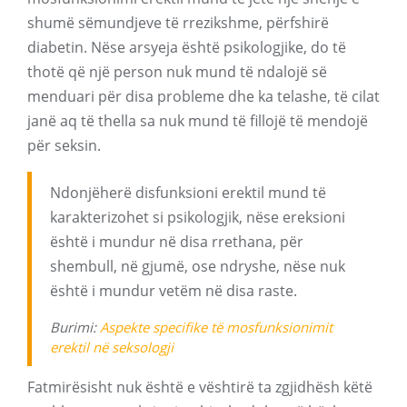
shumë sëmundjeve të rrezikshme, përfshirë
diabetin. Nëse arsyeja është psikologjike, do të
thotë që një person nuk mund të ndalojë së
menduari për disa probleme dhe ka telashe, të cilat
janë aq të thella sa nuk mund të fillojë të mendojë
për seksin.
Ndonjëherë disfunksioni erektil mund të
karakterizohet si psikologjik, nëse ereksioni
është i mundur në disa rrethana, për
shembull, në gjumë, ose ndryshe, nëse nuk
është i mundur vetëm në disa raste.
Burimi:
Aspekte specifike të mosfunksionimit
erektil në seksologji
Fatmirësisht nuk është e vështirë ta zgjidhësh këtë