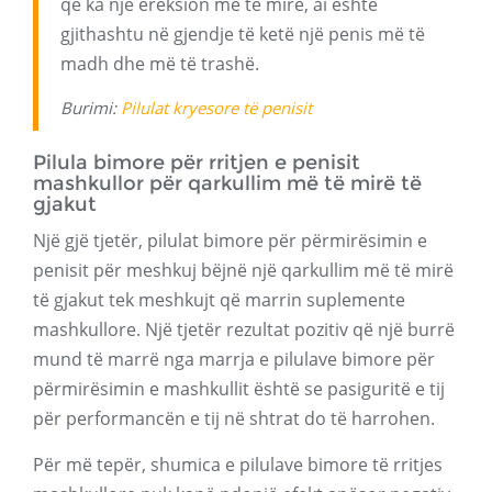
që ka një ereksion më të mirë, ai është
gjithashtu në gjendje të ketë një penis më të
madh dhe më të trashë.
Burimi:
Pilulat kryesore të penisit
Pilula bimore për rritjen e penisit
mashkullor për qarkullim më të mirë të
gjakut
Një gjë tjetër, pilulat bimore për përmirësimin e
penisit për meshkuj bëjnë një qarkullim më të mirë
të gjakut tek meshkujt që marrin suplemente
mashkullore. Një tjetër rezultat pozitiv që një burrë
mund të marrë nga marrja e pilulave bimore për
përmirësimin e mashkullit është se pasiguritë e tij
për performancën e tij në shtrat do të harrohen.
Për më tepër, shumica e pilulave bimore të rritjes