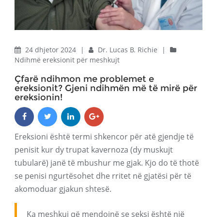
24 dhjetor 2024
|
Dr. Lucas B. Richie
|
Ndihmë ereksionit për meshkujt
Çfarë ndihmon me problemet e
ereksionit? Gjeni ndihmën më të mirë për
ereksionin!
Ereksioni është termi shkencor për atë gjendje të
penisit kur dy trupat kavernoza (dy muskujt
tubularë) janë të mbushur me gjak. Kjo do të thotë
se penisi ngurtësohet dhe rritet në gjatësi për të
akomoduar gjakun shtesë.
Ka meshkuj që mendojnë se seksi është një