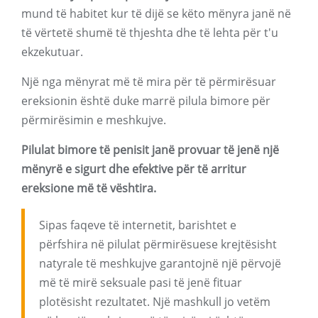
mund të habitet kur të dijë se këto mënyra janë në
të vërtetë shumë të thjeshta dhe të lehta për t'u
ekzekutuar.
Një nga mënyrat më të mira për të përmirësuar
ereksionin është duke marrë pilula bimore për
përmirësimin e meshkujve.
Pilulat bimore të penisit janë provuar të jenë një
mënyrë e sigurt dhe efektive për të arritur
ereksione më të vështira.
Sipas faqeve të internetit, barishtet e
përfshira në pilulat përmirësuese krejtësisht
natyrale të meshkujve garantojnë një përvojë
më të mirë seksuale pasi të jenë fituar
plotësisht rezultatet. Një mashkull jo vetëm