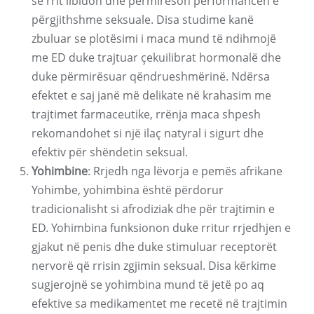
se rrit libidon dhe përmirëson performancën e
përgjithshme seksuale. Disa studime kanë
zbuluar se plotësimi i maca mund të ndihmojë
me ED duke trajtuar çekuilibrat hormonalë dhe
duke përmirësuar qëndrueshmërinë. Ndërsa
efektet e saj janë më delikate në krahasim me
trajtimet farmaceutike, rrënja maca shpesh
rekomandohet si një ilaç natyral i sigurt dhe
efektiv për shëndetin seksual.
Yohimbine
: Rrjedh nga lëvorja e pemës afrikane
Yohimbe, yohimbina është përdorur
tradicionalisht si afrodiziak dhe për trajtimin e
ED. Yohimbina funksionon duke rritur rrjedhjen e
gjakut në penis dhe duke stimuluar receptorët
nervorë që rrisin zgjimin seksual. Disa kërkime
sugjerojnë se yohimbina mund të jetë po aq
efektive sa medikamentet me recetë në trajtimin