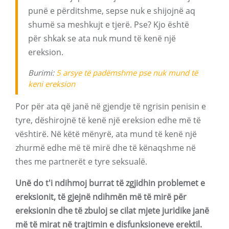
punë e përditshme, sepse nuk e shijojnë aq
shumë sa meshkujt e tjerë. Pse? Kjo është
për shkak se ata nuk mund të kenë një
ereksion.
Burimi:
5 arsye të padëmshme pse nuk mund të
keni ereksion
Por për ata që janë në gjendje të ngrisin penisin e
tyre, dëshirojnë të kenë një ereksion edhe më të
vështirë. Në këtë mënyrë, ata mund të kenë një
zhurmë edhe më të mirë dhe të kënaqshme në
thes me partnerët e tyre seksualë.
Unë do t'i ndihmoj burrat të zgjidhin problemet e
ereksionit, të gjejnë ndihmën më të mirë për
ereksionin dhe të zbuloj se cilat mjete juridike janë
më të mirat në trajtimin e disfunksioneve erektil.