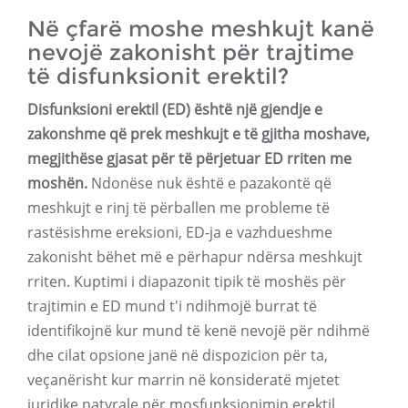
Në çfarë moshe meshkujt kanë
nevojë zakonisht për trajtime
të disfunksionit erektil?
Disfunksioni erektil (ED) është një gjendje e
zakonshme që prek meshkujt e të gjitha moshave,
megjithëse gjasat për të përjetuar ED rriten me
moshën.
Ndonëse nuk është e pazakontë që
meshkujt e rinj të përballen me probleme të
rastësishme ereksioni, ED-ja e vazhdueshme
zakonisht bëhet më e përhapur ndërsa meshkujt
rriten. Kuptimi i diapazonit tipik të moshës për
trajtimin e ED mund t'i ndihmojë burrat të
identifikojnë kur mund të kenë nevojë për ndihmë
dhe cilat opsione janë në dispozicion për ta,
veçanërisht kur marrin në konsideratë mjetet
juridike natyrale për mosfunksionimin erektil.