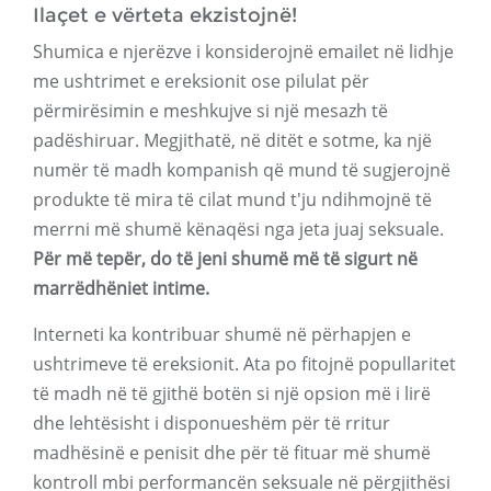
Ilaçet e vërteta ekzistojnë!
Shumica e njerëzve i konsiderojnë emailet në lidhje
me ushtrimet e ereksionit ose pilulat për
përmirësimin e meshkujve si një mesazh të
padëshiruar. Megjithatë, në ditët e sotme, ka një
numër të madh kompanish që mund të sugjerojnë
produkte të mira të cilat mund t'ju ndihmojnë të
merrni më shumë kënaqësi nga jeta juaj seksuale.
Për më tepër, do të jeni shumë më të sigurt në
marrëdhëniet intime.
Interneti ka kontribuar shumë në përhapjen e
ushtrimeve të ereksionit. Ata po fitojnë popullaritet
të madh në të gjithë botën si një opsion më i lirë
dhe lehtësisht i disponueshëm për të rritur
madhësinë e penisit dhe për të fituar më shumë
kontroll mbi performancën seksuale në përgjithësi