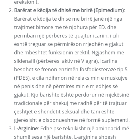
ereksionit.
Barërat e këqija të dhisë me brirë (Epimedium)
:
Barërat e këqija të dhisë me brirë janë një nga
trajtimet bimore më të njohura për ED, dhe
përmban një përbërës të quajtur icariin, i cili
është treguar se përmirëson rrjedhën e gjakut
dhe mbështet funksionin erektil. Ngjashëm me
sildenafil (përbërësi aktiv në Viagra), icariina
besohet se frenon enzimën fosfodiesterazë tip 5
(PDE5), e cila ndihmon në relaksimin e muskujve
në penis dhe në përmirësimin e rrjedhjes së
gjakut. Kjo barishte është përdorur në mjekësinë
tradicionale për shekuj me radhë për të trajtuar
çështjet e shëndetit seksual dhe tani është
gjerësisht e disponueshme në formë suplementi.
L-Arginine
: Edhe pse teknikisht një aminoacid më
shumë sesa një barishte, L-arginina shpesh