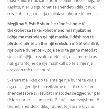
mashkullore nuk kanë ndonjë efekt anësor negativ.
Kështu, njeriu sigurohet se shëndeti i dikujt nuk
rrezikohet nga marrja e pilulave bimore të penisit.
Megjithatë, është shumë e rëndësishme të
theksohet se të kërkohet mendimi i mjekut në
lidhje me metodën që një mashkull dëshiron të
përdorë për të arritur një ereksion më të vështirë.
Një burrë duhet të kujtojë se jo të gjitha metodat
sjellin të njëjtat rezultate. Në fakt, disa metoda as
nuk garantojnë që një mashkull do të arrijë një
ereksion më të vështirë.
Skenari më i keq do të ishte që një burrë të vuajë
nga disa gjendje të rrezikshme ose të rrezikshme
shëndetësore si rezultat i metodës së zgjedhur për
të forcuar ereksionin e tij. Eshtë e panevojshme të
thuhet, shëndeti i dikujt duhet të jetë në krye të