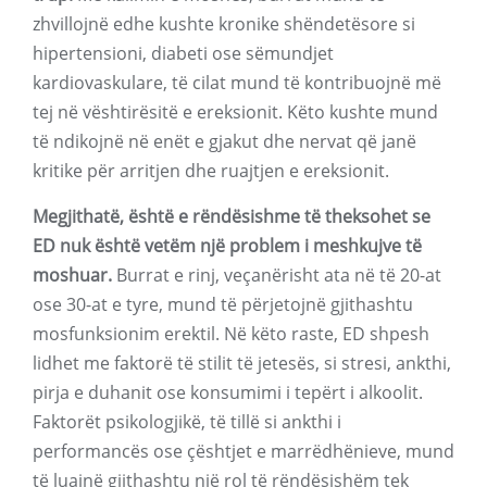
zhvillojnë edhe kushte kronike shëndetësore si
hipertensioni, diabeti ose sëmundjet
kardiovaskulare, të cilat mund të kontribuojnë më
tej në vështirësitë e ereksionit. Këto kushte mund
të ndikojnë në enët e gjakut dhe nervat që janë
kritike për arritjen dhe ruajtjen e ereksionit.
Megjithatë, është e rëndësishme të theksohet se
ED nuk është vetëm një problem i meshkujve të
moshuar.
Burrat e rinj, veçanërisht ata në të 20-at
ose 30-at e tyre, mund të përjetojnë gjithashtu
mosfunksionim erektil. Në këto raste, ED shpesh
lidhet me faktorë të stilit të jetesës, si stresi, ankthi,
pirja e duhanit ose konsumimi i tepërt i alkoolit.
Faktorët psikologjikë, të tillë si ankthi i
performancës ose çështjet e marrëdhënieve, mund
të luajnë gjithashtu një rol të rëndësishëm tek