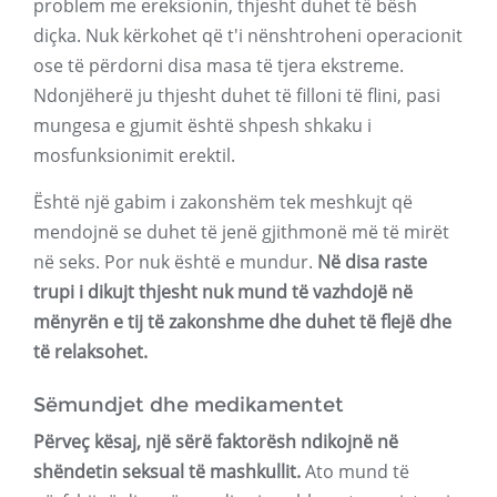
problem me ereksionin, thjesht duhet të bësh
diçka. Nuk kërkohet që t'i nënshtroheni operacionit
ose të përdorni disa masa të tjera ekstreme.
Ndonjëherë ju thjesht duhet të filloni të flini, pasi
mungesa e gjumit është shpesh shkaku i
mosfunksionimit erektil.
Është një gabim i zakonshëm tek meshkujt që
mendojnë se duhet të jenë gjithmonë më të mirët
në seks. Por nuk është e mundur.
Në disa raste
trupi i dikujt thjesht nuk mund të vazhdojë në
mënyrën e tij të zakonshme dhe duhet të flejë dhe
të relaksohet.
Sëmundjet dhe medikamentet
Përveç kësaj, një sërë faktorësh ndikojnë në
shëndetin seksual të mashkullit.
Ato mund të