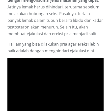
dengan mengonsumsi jenis makanan yang tepat.
Artinya lemak harus dihindari, terutama sebelum
melakukan hubungan seks. Pasalnya, terlalu
banyak lemak dalam tubuh berarti libido dan kadar
testosteron akan menurun. Selain itu, akan
membuat ejakulasi dan ereksi pria menjadi sulit.
Hal lain yang bisa dilakukan pria agar ereksi lebih
baik adalah dengan menghindari ejakulasi dini.