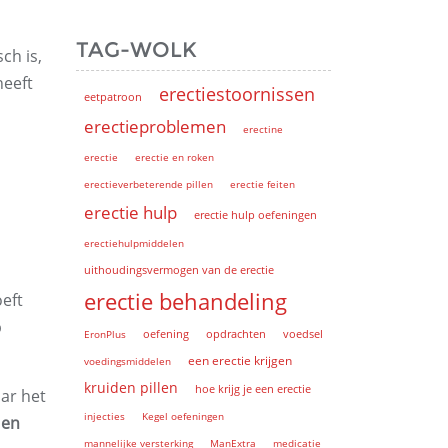
TAG-WOLK
ch is,
heeft
erectiestoornissen
eetpatroon
erectieproblemen
erectine
erectie
erectie en roken
erectieverbeterende pillen
erectie feiten
erectie hulp
erectie hulp oefeningen
erectiehulpmiddelen
uithoudingsvermogen van de erectie
erectie behandeling
oeft
p
EronPlus
oefening
opdrachten
voedsel
een erectie krijgen
voedingsmiddelen
kruiden pillen
hoe krijg je een erectie
ar het
injecties
Kegel oefeningen
 en
mannelijke versterking
ManExtra
medicatie