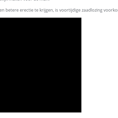
​​betere erectie te krijgen, is voortijdige zaadlozing voork