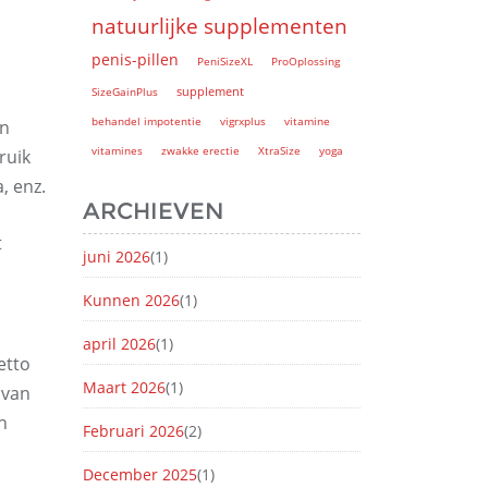
natuurlijke supplementen
penis-pillen
PeniSizeXL
ProOplossing
supplement
SizeGainPlus
behandel impotentie
vigrxplus
vitamine
an
vitamines
zwakke erectie
XtraSize
yoga
ruik
, enz.
ARCHIEVEN
t
juni 2026
(1)
Kunnen 2026
(1)
april 2026
(1)
etto
Maart 2026
(1)
 van
n
Februari 2026
(2)
December 2025
(1)