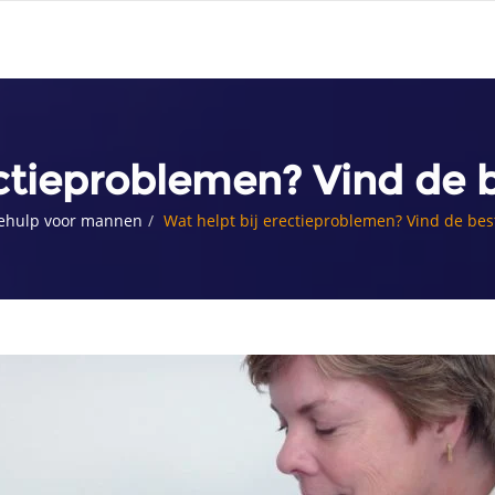
ectieproblemen? Vind de b
iehulp voor mannen
Wat helpt bij erectieproblemen? Vind de bes