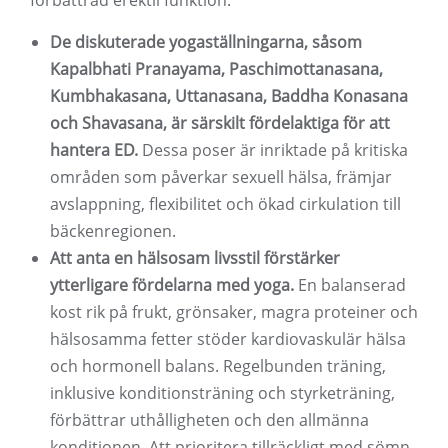
förbättrad erektil funktion.
De diskuterade yogaställningarna, såsom
Kapalbhati Pranayama, Paschimottanasana,
Kumbhakasana, Uttanasana, Baddha Konasana
och Shavasana, är särskilt fördelaktiga för att
hantera ED.
Dessa poser är inriktade på kritiska
områden som påverkar sexuell hälsa, främjar
avslappning, flexibilitet och ökad cirkulation till
bäckenregionen.
Att anta en hälsosam livsstil förstärker
ytterligare fördelarna med yoga.
En balanserad
kost rik på frukt, grönsaker, magra proteiner och
hälsosamma fetter stöder kardiovaskulär hälsa
och hormonell balans. Regelbunden träning,
inklusive konditionsträning och styrketräning,
förbättrar uthålligheten och den allmänna
konditionen. Att prioritera tillräckligt med sömn