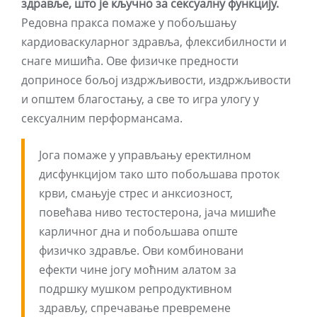
здравље, што је кључно за сексуалну функцију.
Редовна пракса помаже у побољшању
кардиоваскуларног здравља, флексибилности и
снаге мишића. Ове физичке предности
доприносе бољој издржљивости, издржљивости
и општем благостању, а све то игра улогу у
сексуалним перформансама.
Јога помаже у управљању еректилном
дисфункцијом тако што побољшава проток
крви, смањује стрес и анксиозност,
повећава ниво тестостерона, јача мишиће
карличног дна и побољшава опште
физичко здравље. Ови комбиновани
ефекти чине јогу моћним алатом за
подршку мушком репродуктивном
здрављу, спречавање превремене