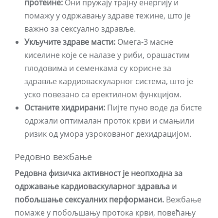
протеине:
Они пружају трајну енергију и
помажу у одржавању здраве тежине, што је
важно за сексуално здравље.
Укључите здраве масти:
Омега-3 масне
киселине које се налазе у риби, орашастим
плодовима и семенкама су корисне за
здравље кардиоваскуларног система, што је
уско повезано са еректилном функцијом.
Останите хидрирани:
Пијте пуно воде да бисте
одржали оптималан проток крви и смањили
ризик од умора узрокованог дехидрацијом.
Редовно вежбање
Редовна физичка активност је неопходна за
одржавање кардиоваскуларног здравља и
побољшање сексуалних перформанси.
Вежбање
помаже у побољшању протока крви, повећању