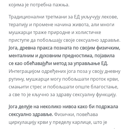
којима је потребна пажња.
Традиционални третмани за ЕД укључују лекове,
терапију и промене начина живота, али многи
мушкарци траже природне и холистичке
приступе да побољшају своје сексуално здравље.
Јога, древна пракса позната по својим физичким,
менталним и духовним предностима, појавила
се као обећавајући метод за управљање ЕД.
Интеграцијом одређених јога поза у своју дневну
рутину, мушкарци могу побољшати проток крви,
смањити стрес и побољшати опште благостање,
а све то је кључно за здраву сексуалну функцију.
Јога делује на неколико нивоа како би подржала
сексуално здравље.
Физички, повећава
циркулацију крви у пределу карлице, што је