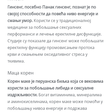
Гинсенг, посебно Панак гинсенг, познат је по
својој способности да повећа ниво енергије и
смањи умор.
Користи се у традиционалној
медицини за побољшање сексуалних
перформанси и лечење еректилне дисфункције.
Студије су показале да гинсенг може побољшати
еректилну функцију промовисањем протока
крви и смањењем оксидативног стреса у
ткивима.
Маца корен
Корен маке је перуанска биљка која се вековима
користи за побољшање либида и сексуалне
издржљивости.
Богат витаминима, минералима
и аминокиселинама, корен маке може помоћи у
побољшању нивоа енергије и подржава