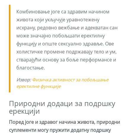
Комбиновање јоге са здравим начином
живота који укључује уравнотежену
исхрану, редовно вежбање и адекватан сан
може значајно побољшати еректилну
функцију и опште сексуално здравље. Ове
холистичке промене подржавају тело и ум,
стварајући основу за боље перформансе и
благостање.
Извор:
Физичка активност за побољшање
еректилне функције
Природни додаци за подршку
ерекцији
Поред јоге и здравог начина живота, природни
суплементи могу пружити додатну подршку