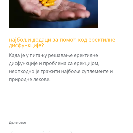
најбољи додаци за помоћ код еректилне
дисфункције?
Када је у питању решавање еректилне
дисфункције и проблема са ерекцијом,
неопходно је тражити најбоље суплементе и
природне лекове.
Деле ово: