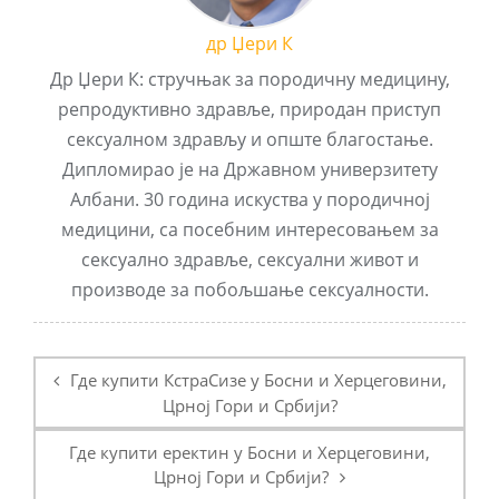
др Џери К
Др Џери К: стручњак за породичну медицину,
репродуктивно здравље, природан приступ
сексуалном здрављу и опште благостање.
Дипломирао је на Државном универзитету
Албани. 30 година искуства у породичној
медицини, са посебним интересовањем за
сексуално здравље, сексуални живот и
производе за побољшање сексуалности.
Пост
навигатион
Где купити КстраСизе у Босни и Херцеговини,
Црној Гори и Србији?
Где купити еректин у Босни и Херцеговини,
Црној Гори и Србији?