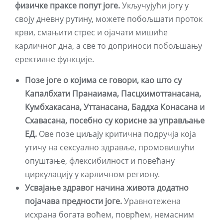
физичке праксе попут јоге.
Укључујући јогу у
своју дневну рутину, можете побољшати проток
крви, смањити стрес и ојачати мишиће
карличног дна, а све то доприноси побољшању
еректилне функције.
Позе јоге о којима се говори, као што су
Капалбхати Пранаиама, Пасцхимоттанасана,
Кумбхакасана, Уттанасана, Баддха Конасана и
Схавасана, посебно су корисне за управљање
ЕД.
Ове позе циљају критична подручја која
утичу на сексуално здравље, промовишући
опуштање, флексибилност и повећану
циркулацију у карличном региону.
Усвајање здравог начина живота додатно
појачава предности јоге.
Уравнотежена
исхрана богата воћем, поврћем, немасним