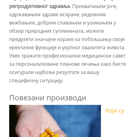
репродуктивног здравља.
Прихватањем јоге,
одржавањем здраве исхране, редовним
вежбањем, добрим спавањем и узимањем у
обзир природних суплемената, можете
предузети значајне кораке ка побољшању своје
еректилне функције и укупног квалитета живота.
Увек тражите професионални медицински савет
за персонализоване планове лечења како бисте
осигурали најбоље резултате за вашу
специфичну ситуацију.
Повезани производи
Који су