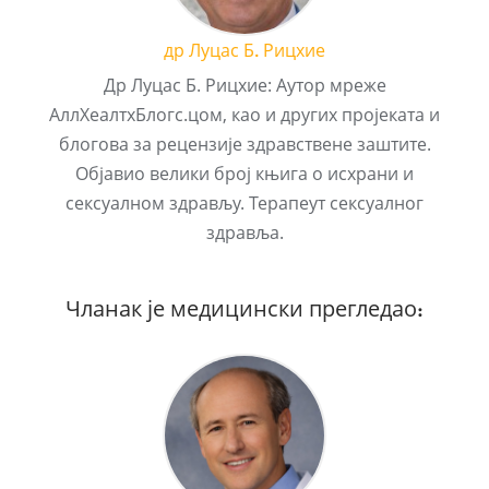
др Луцас Б. Рицхие
Др Луцас Б. Рицхие: Аутор мреже
АллХеалтхБлогс.цом, као и других пројеката и
блогова за рецензије здравствене заштите.
Објавио велики број књига о исхрани и
сексуалном здрављу. Терапеут сексуалног
здравља.
Чланак је медицински прегледао: