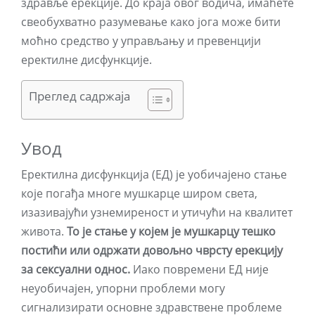
здравље ерекције. До краја овог водича, имаћете
свеобухватно разумевање како јога може бити
моћно средство у управљању и превенцији
еректилне дисфункције.
Преглед садржаја
Увод
Еректилна дисфункција (ЕД) је уобичајено стање
које погађа многе мушкарце широм света,
изазивајући узнемиреност и утичући на квалитет
живота.
То је стање у којем је мушкарцу тешко
постићи или одржати довољно чврсту ерекцију
за сексуални однос.
Иако повремени ЕД није
неуобичајен, упорни проблеми могу
сигнализирати основне здравствене проблеме