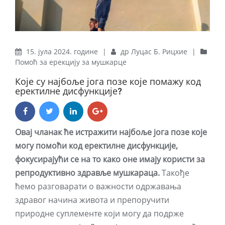
15. јула 2024. године
|
др Луцас Б. Рицхие
|
Помоћ за ерекцију за мушкарце
Које су најбоље јога позе које помажу код
еректилне дисфункције?
Овај чланак ће истражити најбоље јога позе које
могу помоћи код еректилне дисфункције,
фокусирајући се на то како оне имају користи за
репродуктивно здравље мушкараца.
Такође
ћемо разговарати о важности одржавања
здравог начина живота и препоручити
природне суплементе који могу да подрже