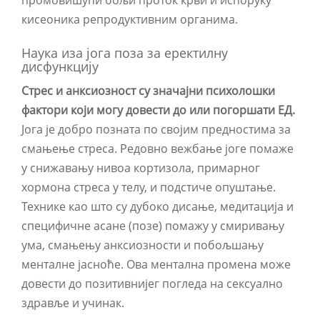
промовишући бољи проток крви и испоруку
кисеоника репродуктивним органима.
Наука иза јога поза за еректилну
дисфункцију
Стрес и анксиозност су значајни психолошки
фактори који могу довести до или погоршати ЕД.
Јога је добро позната по својим предностима за
смањење стреса. Редовно вежбање јоге помаже
у снижавању нивоа кортизола, примарног
хормона стреса у телу, и подстиче опуштање.
Технике као што су дубоко дисање, медитација и
специфичне асане (позе) помажу у смиривању
ума, смањењу анксиозности и побољшању
менталне јасноће. Ова ментална промена може
довести до позитивнијег погледа на сексуално
здравље и учинак.