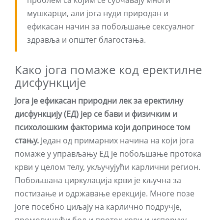
проблем са којим се суочавају многи
мушкарци, али јога нуди природан и
ефикасан начин за побољшање сексуалног
здравља и општег благостања.
Како јога помаже код еректилне
дисфункције
Јога је ефикасан природни лек за еректилну
дисфункцију (ЕД) јер се бави и физичким и
психолошким факторима који доприносе том
стању.
Један од примарних начина на који јога
помаже у управљању ЕД је побољшање протока
крви у целом телу, укључујући карлични регион.
Побољшана циркулација крви је кључна за
постизање и одржавање ерекције. Многе позе
јоге посебно циљају на карлично подручје,