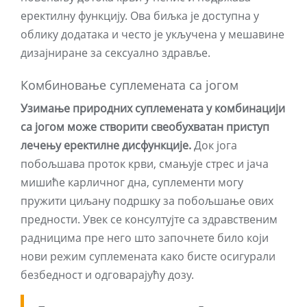
еректилну функцију. Ова биљка је доступна у
облику додатака и често је укључена у мешавине
дизајниране за сексуално здравље.
Комбиновање суплемената са јогом
Узимање природних суплемената у комбинацији
са јогом може створити свеобухватан приступ
лечењу еректилне дисфункције.
Док јога
побољшава проток крви, смањује стрес и јача
мишиће карличног дна, суплементи могу
пружити циљану подршку за побољшање ових
предности. Увек се консултујте са здравственим
радницима пре него што започнете било који
нови режим суплемената како бисте осигурали
безбедност и одговарајућу дозу.