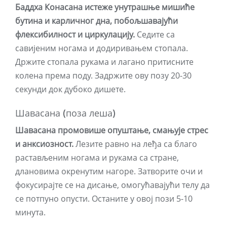
Баддха Конасана истеже унутрашње мишиће
бутина и карличног дна, побољшавајући
флексибилност и циркулацију.
Седите са
савијеним ногама и додиривањем стопала.
Држите стопала рукама и лагано притисните
колена према поду. Задржите ову позу 20-30
секунди док дубоко дишете.
Шавасана (поза леша)
Шавасана промовише опуштање, смањује стрес
и анксиозност.
Лезите равно на леђа са благо
растављеним ногама и рукама са стране,
длановима окренутим нагоре. Затворите очи и
фокусирајте се на дисање, омогућавајући телу да
се потпуно опусти. Останите у овој пози 5-10
минута.