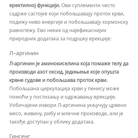
еректилној функцији.
Ови суплементи често
садрже састојке који побољшавају проток крви,
подижу ниво енергије и побољшавају хормонску
равнотежу. Ево неких од најефикаснијих
природних додатака за подршку ерекције:
Л-аргинин
Л-аргинин је аминокиселина која помаже телу да
производи азот оксид, једињење које опушта
крвне судове и побољшава проток крви.
Побољшана циркулација крви у пенису може
помоћи у постизању и одржавању ерекције.
Уобичајени извори Л-аргинина укључују црвено
месо, живину, рибу и млечне производе, али је
такође доступан у облику додатака.
Гинсенг