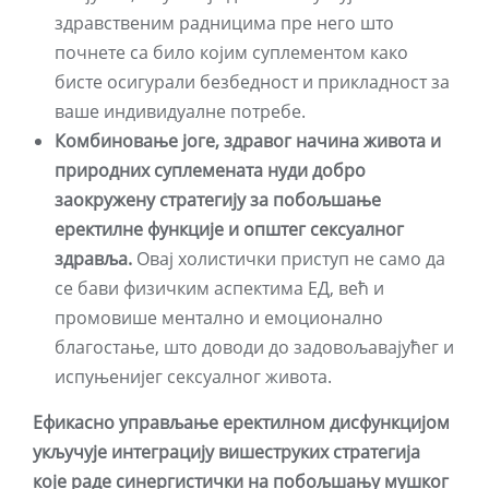
здравственим радницима пре него што
почнете са било којим суплементом како
бисте осигурали безбедност и прикладност за
ваше индивидуалне потребе.
Комбиновање јоге, здравог начина живота и
природних суплемената нуди добро
заокружену стратегију за побољшање
еректилне функције и општег сексуалног
здравља.
Овај холистички приступ не само да
се бави физичким аспектима ЕД, већ и
промовише ментално и емоционално
благостање, што доводи до задовољавајућег и
испуњенијег сексуалног живота.
Ефикасно управљање еректилном дисфункцијом
укључује интеграцију вишеструких стратегија
које раде синергистички на побољшању мушког