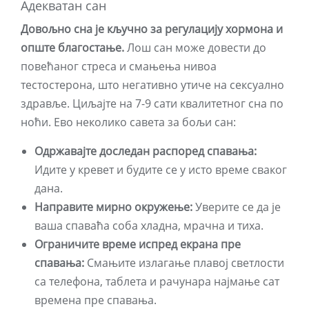
Адекватан сан
Довољно сна је кључно за регулацију хормона и
опште благостање.
Лош сан може довести до
повећаног стреса и смањења нивоа
тестостерона, што негативно утиче на сексуално
здравље. Циљајте на 7-9 сати квалитетног сна по
ноћи. Ево неколико савета за бољи сан:
Одржавајте доследан распоред спавања:
Идите у кревет и будите се у исто време сваког
дана.
Направите мирно окружење:
Уверите се да је
ваша спаваћа соба хладна, мрачна и тиха.
Ограничите време испред екрана пре
спавања:
Смањите излагање плавој светлости
са телефона, таблета и рачунара најмање сат
времена пре спавања.