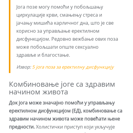
Јога позе могу помоћи у побољшању
циркулације крви, смањењу стреса и
јачању мишића карличног дна, што је све
корисно за управљање еректилном
дисфункцијом. Редовно вежбање ових поза
може побољшати опште сексуално
здравље и благостање.
Извор:
5 јога поза за еректилну дисфункцију
Комбиновање јоге са здравим
начином живота
Док јога може значајно помоћи у управљању
еректилном дисфункцијом (ЕД), комбиновање са
здравим начином живота може повећати њене
предности.
Холистички приступ који укључује