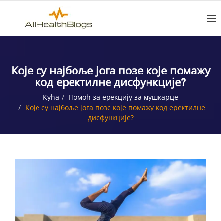
Које су најбоље јога позе које помажу
код еректилне дисфункције?
Кућа
Помоћ за ерекцију за мушкарце
Које су најбоље јога позе које помажу код еректилне
дисфункције?