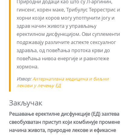
Природни додаци као што су Л-аргинин,
гинсенг, корен маке, Трибулус Террестрис и
хорни козји коров могу употпунити јогу и
здрав начин живота у управљању
еректилном дисфункцијом. Ови суплементи
подржавају различите аспекте сексуалног
здравља, од повећања протока крви до
повећања нивоа енергије и равнотеже
хормона.
Извор:
Алтернативна медицина и биљни
лекови у лечењу ЕД
Закључак
Решавање еректилне дисфункције (ЕД) захтева
свеобухватан приступ који комбинује промене
начина живота, природне лекове и ефикасне