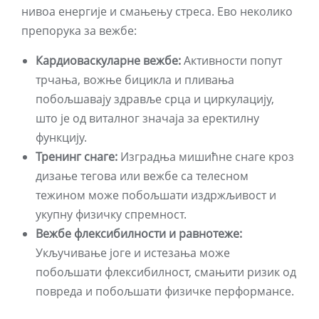
нивоа енергије и смањењу стреса. Ево неколико
препорука за вежбе:
Кардиоваскуларне вежбе:
Активности попут
трчања, вожње бицикла и пливања
побољшавају здравље срца и циркулацију,
што је од виталног значаја за еректилну
функцију.
Тренинг снаге:
Изградња мишићне снаге кроз
дизање тегова или вежбе са телесном
тежином може побољшати издржљивост и
укупну физичку спремност.
Вежбе флексибилности и равнотеже:
Укључивање јоге и истезања може
побољшати флексибилност, смањити ризик од
повреда и побољшати физичке перформансе.