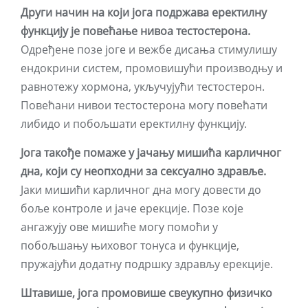
Други начин на који јога подржава еректилну
функцију је повећање нивоа тестостерона.
Одређене позе јоге и вежбе дисања стимулишу
ендокрини систем, промовишући производњу и
равнотежу хормона, укључујући тестостерон.
Повећани нивои тестостерона могу повећати
либидо и побољшати еректилну функцију.
Јога такође помаже у јачању мишића карличног
дна, који су неопходни за сексуално здравље.
Јаки мишићи карличног дна могу довести до
боље контроле и јаче ерекције. Позе које
ангажују ове мишиће могу помоћи у
побољшању њиховог тонуса и функције,
пружајући додатну подршку здрављу ерекције.
Штавише, јога промовише свеукупно физичко