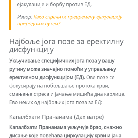
ејакулације и борбу против ЕД.
Извор:
Како спречити превремену ејакулацију
природним путем?
Најбоље јога позе за еректилну
дисфункцију
Укључивање специфичних јога поза у вашу
рутину може значајно помоћи у управљању
еректилном дисфункцијом (ЕД).
Ове позе се
фокусирају на побољшање протока крви,
смањење стреса и јачање мишића дна карлице.
Ево неких од најбољих јога поза за ЕД:
Капалбхати Пранаиама (Дах ватре)
Капалбхати Пранаиама укључује брзо, снажно
дисање које повећава циркулацију крви и јача