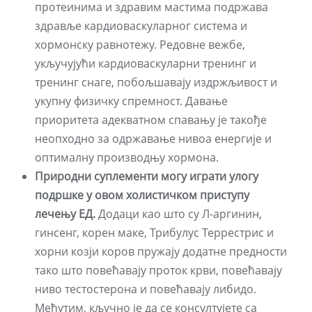
протеинима и здравим мастима подржава
здравље кардиоваскуларног система и
хормонску равнотежу. Редовне вежбе,
укључујући кардиоваскуларни тренинг и
тренинг снаге, побољшавају издржљивост и
укупну физичку спремност. Давање
приоритета адекватном спавању је такође
неопходно за одржавање нивоа енергије и
оптималну производњу хормона.
Природни суплементи могу играти улогу
подршке у овом холистичком приступу
лечењу ЕД.
Додаци као што су Л-аргинин,
гинсенг, корен маке, Трибулус Террестрис и
хорни козји коров пружају додатне предности
тако што повећавају проток крви, повећавају
ниво тестостерона и повећавају либидо.
Међутим, кључно је да се консултујете са