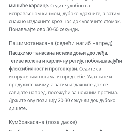
мишиће карлице.
Седите удобно са
исправљеном кичмом, дубоко удахните, а затим
снажно издахните кроз нос док увлачите стомак.
Понављајте ово 30-60 секунди.
Пашимотанасана (седећи нагиб напред)
Пасцхимоттанасана истеже доњи део леђа,
тетиве колена и карличну регију, побољшавајући
флексибилност и проток крви.
Седите са
испруженим ногама испред себе. Удахните и
продужите кичму, а затим издахните док се
савијате напред, посежући за ножним прстима.
Држите ову позицију 20-30 секунди док дубоко
дишете.
Кумбхакасана (поза даске)