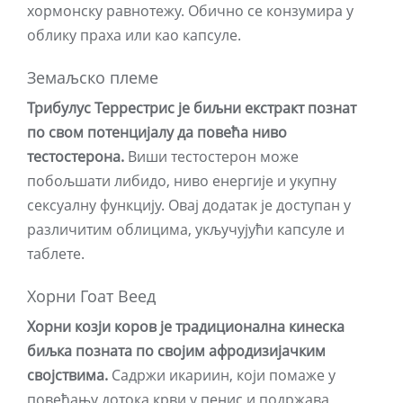
хормонску равнотежу. Обично се конзумира у
облику праха или као капсуле.
Земаљско племе
Трибулус Террестрис је биљни екстракт познат
по свом потенцијалу да повећа ниво
тестостерона.
Виши тестостерон може
побољшати либидо, ниво енергије и укупну
сексуалну функцију. Овај додатак је доступан у
различитим облицима, укључујући капсуле и
таблете.
Хорни Гоат Веед
Хорни козји коров је традиционална кинеска
биљка позната по својим афродизијачким
својствима.
Садржи икариин, који помаже у
повећању дотока крви у пенис и подржава