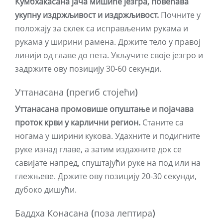
Кумбхакасана јача мишиће језгра, повећава
укупну издржљивост и издржљивост.
Почните у
положају за склек са исправљеним рукама и
рукама у ширини рамена. Држите тело у правој
линији од главе до пета. Укључите своје језгро и
задржите ову позицију 30-60 секунди.
Уттанасана (прегиб стојећи)
Уттанасана промовише опуштање и појачава
проток крви у карлични регион.
Станите са
ногама у ширини кукова. Удахните и подигните
руке изнад главе, а затим издахните док се
савијате напред, спуштајући руке на под или на
глежњеве. Држите ову позицију 20-30 секунди,
дубоко дишући.
Баддха Конасана (поза лептира)