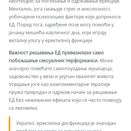
неопходно за постизање и одржавање ерекције.
Ментално, јога смањује стрес и анксиозност,
уобичајене психолошке факторе који доприносе
ЕД. Поред тога, одређене позе могу помоћи у
јачању мишића карличног дна, који играју
виталну улогу у еректилној функцији.
Важност решавања ЕД превазилази само
побољшање сексуалних перформанси.
Може
значајно повећати самопоуздање мушкарца,
задовољство у вези и укупан квалитет живота.
Усвајање јоге као комплементарне терапије
пружа природан и одржив начин за решавање
ЕД без нежељених ефеката који се често повезују
са лековима.
Укратко, еректилна дисфункција је значајан