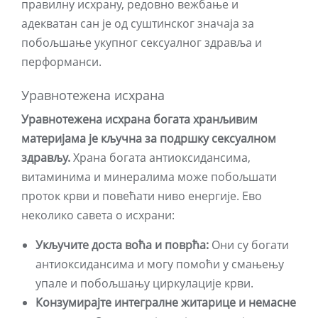
правилну исхрану, редовно вежбање и
адекватан сан је од суштинског значаја за
побољшање укупног сексуалног здравља и
перформанси.
Уравнотежена исхрана
Уравнотежена исхрана богата хранљивим
материјама је кључна за подршку сексуалном
здрављу.
Храна богата антиоксидансима,
витаминима и минералима може побољшати
проток крви и повећати ниво енергије. Ево
неколико савета о исхрани:
Укључите доста воћа и поврћа:
Они су богати
антиоксидансима и могу помоћи у смањењу
упале и побољшању циркулације крви.
Конзумирајте интегралне житарице и немасне