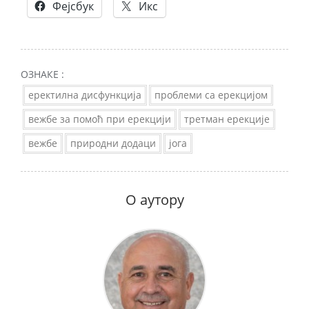
Фејсбук
Икс
ОЗНАКЕ :
еректилна дисфункција
проблеми са ерекцијом
вежбе за помоћ при ерекцији
третман ерекције
вежбе
природни додаци
јога
О аутору