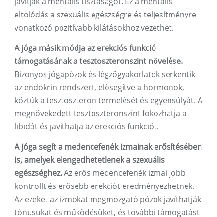
javítják a mentális tisztaságot. Ez a mentális
eltolódás a szexuális egészségre és teljesítményre
vonatkozó pozitívabb kilátásokhoz vezethet.
A jóga másik módja az erekciós funkció
támogatásának a tesztoszteronszint növelése.
Bizonyos jógapózok és légzőgyakorlatok serkentik
az endokrin rendszert, elősegítve a hormonok,
köztük a tesztoszteron termelését és egyensúlyát. A
megnövekedett tesztoszteronszint fokozhatja a
libidót és javíthatja az erekciós funkciót.
A jóga segít a medencefenék izmainak erősítésében
is, amelyek elengedhetetlenek a szexuális
egészséghez.
Az erős medencefenék izmai jobb
kontrollt és erősebb erekciót eredményezhetnek.
Az ezeket az izmokat megmozgató pózok javíthatják
tónusukat és működésüket, és további támogatást