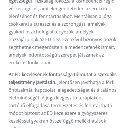
egészséget.
Fizikailag fokozza a kismedencei régió
vérkeringését, ami elengedhetetlen az erekció
eléréséhez és fenntartásához. Mentálisan a jóga
csökkenti a stresszt és a szorongást, amelyek
gyakori pszichológiai tényezők, amelyek
hozzájárulnak az ED-hez. Ezenkívül bizonyos pózok
segíthetnek megerősíteni a medencefenék izmait,
amelyek létfontosságú szerepet játszanak az
erekciós funkcióban.
Az ED kezelésének fontossága túlmutat a szexuális
teljesítmény javításán.
Jelentősen javíthatja a férfi
önbizalmát, kapcsolati elégedettségét és általános
életminőségét. A jóga kiegészítő terápiaként
történő elfogadása természetes és fenntartható
módot biztosít az ED kezelésére a gyógyszeres
kezeléssel gyakran összefüggő mellékhatások