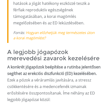
hatások a jógát hatékony eszközzé teszik a
férfiak reproduktív egészségének
támogatásában, a korai magömlés
megelőzésében és az ED leküzdésében.
Forrás:
Hogyan előzhetjük meg természetes úton
a korai magömlést?
A legjobb jógapózok
merevedési zavarok kezelésére
A konkrét jógapózok beépítése a rutinba jelentősen
segíthet az erekciós diszfunkció (ED) kezelésében.
Ezek a pózok a véráramlás javítására, a stressz
csökkentésére és a medencefenék izmainak
erősítésére összpontosítanak. Íme néhány az ED
legjobb jógapózai közül: