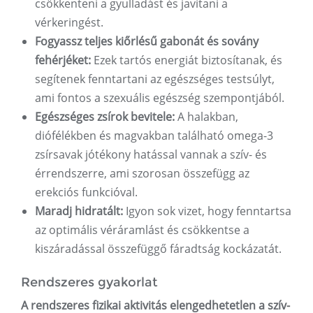
csökkenteni a gyulladást és javítani a
vérkeringést.
Fogyassz teljes kiőrlésű gabonát és sovány
fehérjéket:
Ezek tartós energiát biztosítanak, és
segítenek fenntartani az egészséges testsúlyt,
ami fontos a szexuális egészség szempontjából.
Egészséges zsírok bevitele:
A halakban,
diófélékben és magvakban található omega-3
zsírsavak jótékony hatással vannak a szív- és
érrendszerre, ami szorosan összefügg az
erekciós funkcióval.
Maradj hidratált:
Igyon sok vizet, hogy fenntartsa
az optimális véráramlást és csökkentse a
kiszáradással összefüggő fáradtság kockázatát.
Rendszeres gyakorlat
A rendszeres fizikai aktivitás elengedhetetlen a szív-