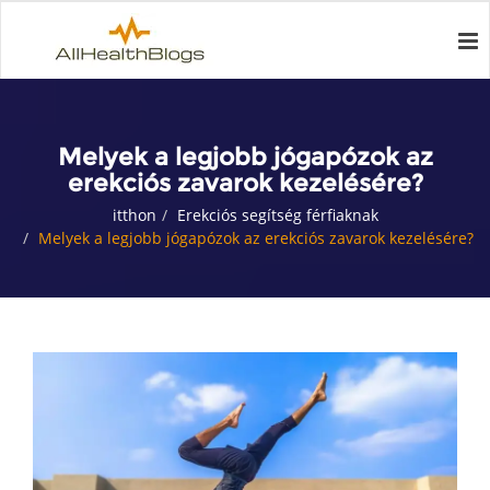
Melyek a legjobb jógapózok az
erekciós zavarok kezelésére?
itthon
Erekciós segítség férfiaknak
Melyek a legjobb jógapózok az erekciós zavarok kezelésére?