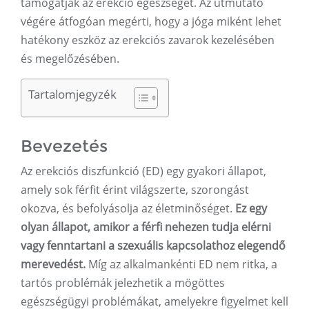
támogatják az erekció egészségét. Az útmutató
végére átfogóan megérti, hogy a jóga miként lehet
hatékony eszköz az erekciós zavarok kezelésében
és megelőzésében.
Tartalomjegyzék
Bevezetés
Az erekciós diszfunkció (ED) egy gyakori állapot,
amely sok férfit érint világszerte, szorongást
okozva, és befolyásolja az életminőséget.
Ez egy
olyan állapot, amikor a férfi nehezen tudja elérni
vagy fenntartani a szexuális kapcsolathoz elegendő
merevedést.
Míg az alkalmankénti ED nem ritka, a
tartós problémák jelezhetik a mögöttes
egészségügyi problémákat, amelyekre figyelmet kell