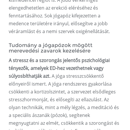
kismedencei régiót is. A jobb vérkeringés
elengedhetetlen az erekció eléréséhez és
fenntartásához. Sok jógapóz kifejezetten a
medence területére irányul, elősegítve a jobb
véráramlást és a nemi szervek oxigénellátását.
Tudomány a jógapózok mögött
merevedési zavarok kezelésére
A stressz és a szorongás jelentős pszichológiai
tényezők, amelyek ED-hez vezethetnek vagy
súlyosbíthatják azt.
A jóga stresszcsökkentő
előnyeiről ismert. A jóga rendszeres gyakorlása
csökkenti a kortizolszintet, a szervezet elsődleges
stresszhormonját, és elősegíti az ellazulást. Az
olyan technikák, mint a mély légzés, a meditáció és
a speciális ászanák (pózok), segítenek
megnyugtatni az elmét, csökkentik a szorongást és