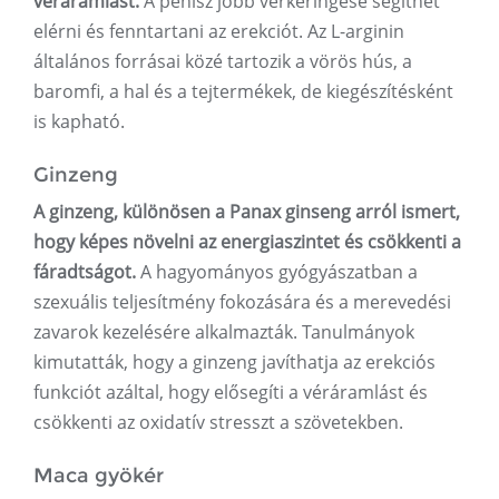
véráramlást.
A pénisz jobb vérkeringése segíthet
elérni és fenntartani az erekciót. Az L-arginin
általános forrásai közé tartozik a vörös hús, a
baromfi, a hal és a tejtermékek, de kiegészítésként
is kapható.
Ginzeng
A ginzeng, különösen a Panax ginseng arról ismert,
hogy képes növelni az energiaszintet és csökkenti a
fáradtságot.
A hagyományos gyógyászatban a
szexuális teljesítmény fokozására és a merevedési
zavarok kezelésére alkalmazták. Tanulmányok
kimutatták, hogy a ginzeng javíthatja az erekciós
funkciót azáltal, hogy elősegíti a véráramlást és
csökkenti az oxidatív stresszt a szövetekben.
Maca gyökér