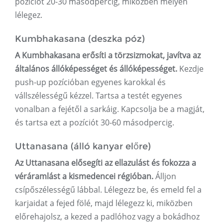
pozíciót 20-30 másodpercig, miközben mélyen
lélegez.
Kumbhakasana (deszka póz)
A Kumbhakasana erősíti a törzsizmokat, javítva az
általános állóképességet és állóképességet.
Kezdje
push-up pozícióban egyenes karokkal és
vállszélességű kézzel. Tartsa a testét egyenes
vonalban a fejétől a sarkáig. Kapcsolja be a magját,
és tartsa ezt a pozíciót 30-60 másodpercig.
Uttanasana (álló kanyar előre)
Az Uttanasana elősegíti az ellazulást és fokozza a
véráramlást a kismedencei régióban.
Álljon
csípőszélességű lábbal. Lélegezz be, és emeld fel a
karjaidat a fejed fölé, majd lélegezz ki, miközben
előrehajolsz, a kezed a padlóhoz vagy a bokádhoz