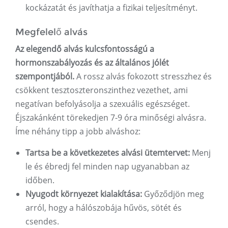
kockázatát és javíthatja a fizikai teljesítményt.
Megfelelő alvás
Az elegendő alvás kulcsfontosságú a
hormonszabályozás és az általános jólét
szempontjából.
A rossz alvás fokozott stresszhez és
csökkent tesztoszteronszinthez vezethet, ami
negatívan befolyásolja a szexuális egészséget.
Éjszakánként törekedjen 7-9 óra minőségi alvásra.
Íme néhány tipp a jobb alváshoz:
Tartsa be a következetes alvási ütemtervet:
Menj
le és ébredj fel minden nap ugyanabban az
időben.
Nyugodt környezet kialakítása:
Győződjön meg
arról, hogy a hálószobája hűvös, sötét és
csendes.