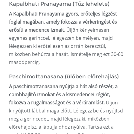
Kapalbhati Pranayama (Tűz lehelete)
A Kapalbhati Pranayama gyors, erőteljes légzést
foglal magában, amely fokozza a vérkeringést és
erősíti a medence izmait.
Üljön kényelmesen
egyenes gerinccel, lélegezzen be mélyen, majd
lélegezzen ki erőteljesen az orrán keresztül,
miközben behúzza a hasát. Ismételje meg ezt 30-60
másodpercig.
Paschimottanasana (ülõben elõrehajlás)
A paschimottanasana nyújtja a hát alsó részét, a
combhajlító izmokat és a kismedencei régiót,
fokozva a rugalmasságot és a véráramlást.
Üljön
kinyújtott lábbal maga előtt. Lélegezz be és nyújtsd
meg a gerincedet, majd lélegezz ki, miközben
előrehajolsz, a lábujjaidhoz nyúlva. Tartsa ezt a