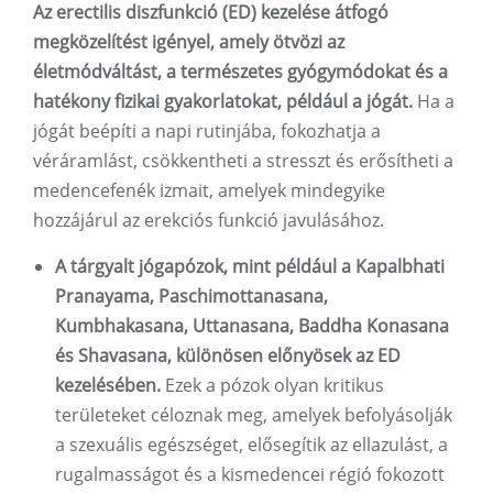
Az erectilis diszfunkció (ED) kezelése átfogó
megközelítést igényel, amely ötvözi az
életmódváltást, a természetes gyógymódokat és a
hatékony fizikai gyakorlatokat, például a jógát.
Ha a
jógát beépíti a napi rutinjába, fokozhatja a
véráramlást, csökkentheti a stresszt és erősítheti a
medencefenék izmait, amelyek mindegyike
hozzájárul az erekciós funkció javulásához.
A tárgyalt jógapózok, mint például a Kapalbhati
Pranayama, Paschimottanasana,
Kumbhakasana, Uttanasana, Baddha Konasana
és Shavasana, különösen előnyösek az ED
kezelésében.
Ezek a pózok olyan kritikus
területeket céloznak meg, amelyek befolyásolják
a szexuális egészséget, elősegítik az ellazulást, a
rugalmasságot és a kismedencei régió fokozott