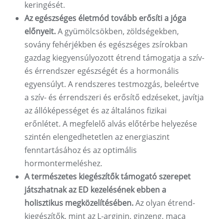
keringését.
Az egészséges életmód tovább erősíti a jóga
előnyeit.
A gyümölcsökben, zöldségekben,
sovány fehérjékben és egészséges zsírokban
gazdag kiegyensúlyozott étrend támogatja a szív-
és érrendszer egészségét és a hormonális
egyensúlyt. A rendszeres testmozgás, beleértve
a szív- és érrendszeri és erősítő edzéseket, javítja
az állóképességet és az általános fizikai
erőnlétet. A megfelelő alvás előtérbe helyezése
szintén elengedhetetlen az energiaszint
fenntartásához és az optimális
hormontermeléshez.
A természetes kiegészítők támogató szerepet
játszhatnak az ED kezelésének ebben a
holisztikus megközelítésében.
Az olyan étrend-
kiegészítők, mint az L-arginin, ginzeng, maca