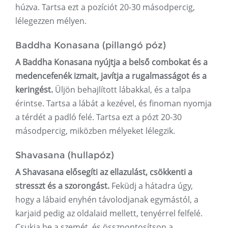
húzva. Tartsa ezt a pozíciót 20-30 másodpercig,
lélegezzen mélyen.
Baddha Konasana (pillangó póz)
A Baddha Konasana nyújtja a belső combokat és a
medencefenék izmait, javítja a rugalmasságot és a
keringést.
Üljön behajlított lábakkal, és a talpa
érintse. Tartsa a lábát a kezével, és finoman nyomja
a térdét a padló felé. Tartsa ezt a pózt 20-30
másodpercig, miközben mélyeket lélegzik.
Shavasana (hullapóz)
A Shavasana elősegíti az ellazulást, csökkenti a
stresszt és a szorongást.
Feküdj a hátadra úgy,
hogy a lábaid enyhén távolodjanak egymástól, a
karjaid pedig az oldalaid mellett, tenyérrel felfelé.
Csukja be a szemét, és összpontosítson a