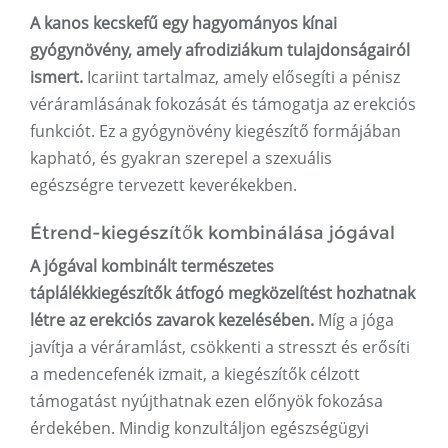
A kanos kecskefű egy hagyományos kínai
gyógynövény, amely afrodiziákum tulajdonságairól
ismert.
Icariint tartalmaz, amely elősegíti a pénisz
véráramlásának fokozását és támogatja az erekciós
funkciót. Ez a gyógynövény kiegészítő formájában
kapható, és gyakran szerepel a szexuális
egészségre tervezett keverékekben.
Étrend-kiegészítők kombinálása jógával
A jógával kombinált természetes
táplálékkiegészítők átfogó megközelítést hozhatnak
létre az erekciós zavarok kezelésében.
Míg a jóga
javítja a véráramlást, csökkenti a stresszt és erősíti
a medencefenék izmait, a kiegészítők célzott
támogatást nyújthatnak ezen előnyök fokozása
érdekében. Mindig konzultáljon egészségügyi