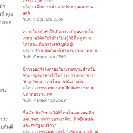
ครรภ์ได้อย่างไร?
ะนำ
บล็อก:
เพิ่มการหลั่งและปรับปรุงคุณภาพ
อสุจิ
ี้ คุณ
วันที่:
4 มิถุนายน 2569
างเพศ
ความใคร่ต่ำทำให้เกิดภาวะมีบุตรยากใน
เพศชายได้หรือไม่? เรียนรู้วิธีฟื้นฟูความ
ใคร่และเพิ่มภาวะเจริญพันธุ์!
บล็อก:
รีวิวผลิตภัณฑ์เสริมสมรรถภาพชาย
วันที่:
8 พฤษภาคม 2569
มีการออกกำลังกายอวัยวะเพศชายสำหรับ
Andropause หรือไม่? จะบรรเทาอาการ
วิกฤตวัยกลางคนในชายได้อย่างไร
บล็อก:
ภาพรวมของแบบฝึกหัดการขยาย
ัยวะ
ขนาดอวัยวะเพศ
วันที่:
7 พฤษภาคม 2569
ซื้อ AndroPenis ได้ที่ไหนในออสเตรเลีย,
ำลัง
แคนาดา, สหราชอาณาจักร, นิวซีแลนด์
และสหรัฐอเมริกา?
บกันดี
บล็อก:
ภาพรวมของเครื่องเพิ่มขนาดอวัยวะ