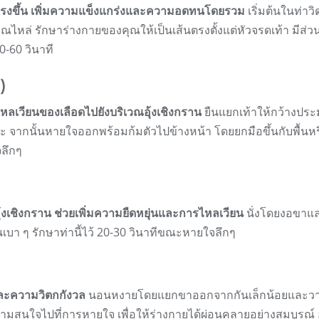
แรงขึ้น เพิ่มความแข็งแกร่งและความอดทนโดยรวม
เริ่มต้นในท่าวิด
ล่ รักษาร่างกายของคุณให้เป็นเส้นตรงตั้งแต่หัวจรดเท้า มีส่ว
-60 วินาที
)
ลเวียนของเลือดไปยังบริเวณอุ้งเชิงกราน
ยืนแยกเท้าให้กว้างปร
จากนั้นหายใจออกพร้อมก้มตัวไปข้างหน้า โดยยกมือขึ้นกับพื้นหร
จลึกๆ
้งเชิงกราน ช่วยเพิ่มความยืดหยุ่นและการไหลเวียน
นั่งโดยงอขาแ
ื้นเบา ๆ รักษาท่านี้ไว้ 20-30 วินาทีขณะหายใจลึกๆ
ละความวิตกกังวล
นอนหงายโดยแยกขาออกจากกันเล็กน้อยและว
วามสนใจไปที่การหายใจ เพื่อให้ร่างกายได้ผ่อนคลายอย่างสมบูรณ์ อ