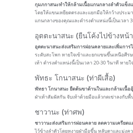
กุมภกาสนะทำให้กล้ามเนื้อแกนกลางลำตัวแข็ง
โดยให้แขนเหยียดตรงและแยกมือให้กว้างประมาณไห
แกนกลางของคุณและดำรงตำแหน่งนี้เป็นเวลา 30
อุตตะนาสนะ (ยืนโค้งไปข้างหน้า
อุตตะนาสนะส่งเสริมการผ่อนคลายและเพิ่มการไห
ระดับสะโพก หายใจเข้าและยกแขนขึ้นเหนือศีรษะ 
เท้า ดำรงตำแหน่งนี้เป็นเวลา 20-30 วินาที หายใ
พัทธะ โกนาสนะ (ท่าผีเสื้อ)
พัทธา โกนาสนะ ยืดต้นขาด้านในและกล้ามเนื้ออุ
ฝ่าเท้าสัมผัสกัน จับเท้าด้วยมือแล้วกดเข่าลงกับพ
ชาวานะ (ท่าศพ)
ชาวานะส่งเสริมการผ่อนคลาย ลดความเครียดแ
ไว้ข้างลำตัวโดยหงายฝ่ามือขึ้น หลับตาและมุ่งค