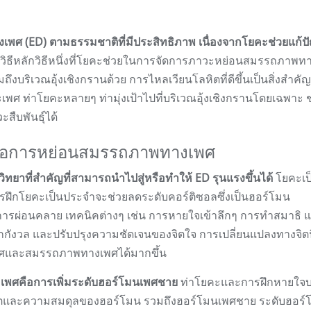
พศ (ED) ตามธรรมชาติที่มีประสิทธิภาพ เนื่องจากโยคะช่วยแก้ป
วิธีหลักวิธีหนึ่งที่โยคะช่วยในการจัดการภาวะหย่อนสมรรถภาพท
ึงบริเวณอุ้งเชิงกรานด้วย การไหลเวียนโลหิตที่ดีขึ้นเป็นสิ่งสำคัญ
ศ ท่าโยคะหลายๆ ท่ามุ่งเป้าไปที่บริเวณอุ้งเชิงกรานโดยเฉพาะ ช
สืบพันธุ์ได้
เพื่อการหย่อนสมรรถภาพทางเพศ
ทยาที่สำคัญที่สามารถนำไปสู่หรือทำให้ ED รุนแรงขึ้นได้
โยคะเป็
ารฝึกโยคะเป็นประจำจะช่วยลดระดับคอร์ติซอลซึ่งเป็นฮอร์โมน
การผ่อนคลาย เทคนิคต่างๆ เช่น การหายใจเข้าลึกๆ การทำสมาธิ 
กกังวล และปรับปรุงความชัดเจนของจิตใจ การเปลี่ยนแปลงทางจิตน
เพศและสมรรถภาพทางเพศได้มากขึ้น
วะเพศคือการเพิ่มระดับฮอร์โมนเพศชาย
ท่าโยคะและการฝึกหายใจ
รผลิตและความสมดุลของฮอร์โมน รวมถึงฮอร์โมนเพศชาย ระดับฮอร์