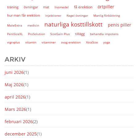
örtpiller
få erektion
träning
övningar
mat
livsmedel
hur man får erektion
injektioner
Kegel övningar
Manlig förbättring
naturliga kosttillskott
penis piller
MaleExtra
medicin
tillägg
PeniSizeXL
ProSolution
SizeGain Plus
behandla impotens
vigrxplus
vitamin
vitaminer
svag erektion
XtraSize
yoga
ARKIV
juni 2026
(1)
Maj 2026
(1)
april 2026
(1)
Mars 2026
(1)
februari 2026
(2)
december 2025
(1)