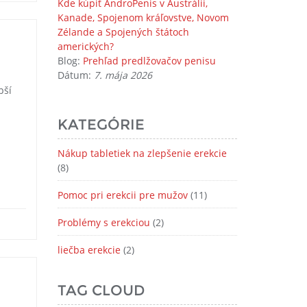
Kde kúpiť AndroPenis v Austrálii,
Kanade, Spojenom kráľovstve, Novom
Zélande a Spojených štátoch
amerických?
Blog:
Prehľad predlžovačov penisu
Dátum:
7. mája 2026
pší
KATEGÓRIE
Nákup tabletiek na zlepšenie erekcie
(8)
Pomoc pri erekcii pre mužov
(11)
Problémy s erekciou
(2)
liečba erekcie
(2)
TAG CLOUD