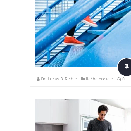
Dr. Lucas B. Richie
liečba erekcie
0