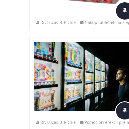
Dr. Lucas B. Richie
Nákup tabletiek na zle
Dr. Lucas B. Richie
Pomoc pri erekcii pre