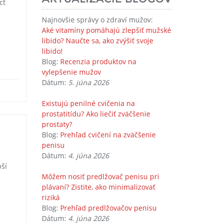
cť
Najnovšie správy o zdraví mužov:
Aké vitamíny pomáhajú zlepšiť mužské
libido? Naučte sa, ako zvýšiť svoje
libido!
Blog:
Recenzia produktov na
vylepšenie mužov
Dátum:
5. júna 2026
Existujú penilné cvičenia na
prostatitídu? Ako liečiť zväčšenie
prostaty?
Blog:
Prehľad cvičení na zväčšenie
penisu
Dátum:
4. júna 2026
pší
Môžem nosiť predlžovač penisu pri
plávaní? Zistite, ako minimalizovať
riziká
Blog:
Prehľad predlžovačov penisu
Dátum:
4. júna 2026