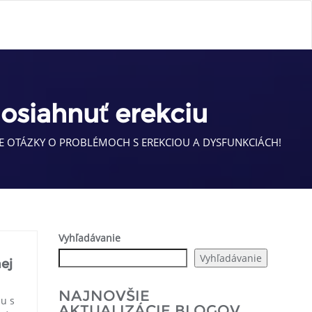
osiahnuť erekciu
 OTÁZKY O PROBLÉMOCH S EREKCIOU A DYSFUNKCIÁCH!
Vyhľadávanie
Vyhľadávanie
nej
NAJNOVŠIE
lu s
AKTUALIZÁCIE BLOGOV