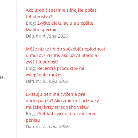
Ako urobiť spermie silnejšie počas
tehotenstva?
Blog:
Zvýšte ejakuláciu a zlepšite
kvalitu spermií
Dátum:
4. júna 2026
Môže nízke libido spôsobiť neplodnosť
u mužov? Zistite, ako oživiť libido a
zvýšiť plodnosť!
Blog:
Recenzia produktov na
é
vylepšenie mužov
ie.
Dátum:
8. mája 2026
Existujú penilné cvičenia pre
andropauzu? Ako zmierniť príznaky
mužskej krízy stredného veku?
Blog:
Prehľad cvičení na zväčšenie
penisu
Dátum:
7. mája 2026