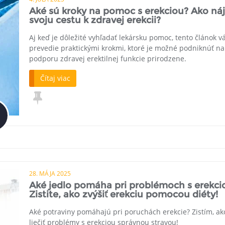
Aké sú kroky na pomoc s erekciou? Ako náj
svoju cestu k zdravej erekcii?
Aj keď je dôležité vyhľadať lekársku pomoc, tento článok v
prevedie praktickými krokmi, ktoré je možné podniknúť na
podporu zdravej erektilnej funkcie prirodzene.
Čítaj viac
28. MÁJA 2025
Aké jedlo pomáha pri problémoch s erekci
Zistite, ako zvýšiť erekciu pomocou diéty!
Aké potraviny pomáhajú pri poruchách erekcie? Zistím, ak
liečiť problémy s erekciou správnou stravou!