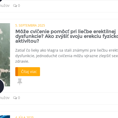
 mužov
0
5. SEPTEMBRA 2025
Môže cvičenie pomôcť pri liečbe erektilnej
dysfunkcie? Ako zvýšiť svoju erekciu fyzick
aktivitou?
Zatiaľ čo lieky ako Viagra sa stali známymi pre liečbu erekt
dysfunkcie, jednoduché cvičenia môžu výrazne zlepšiť se
zdravie.
Čítaj viac
 mužov
0
4. JÚLA 2025