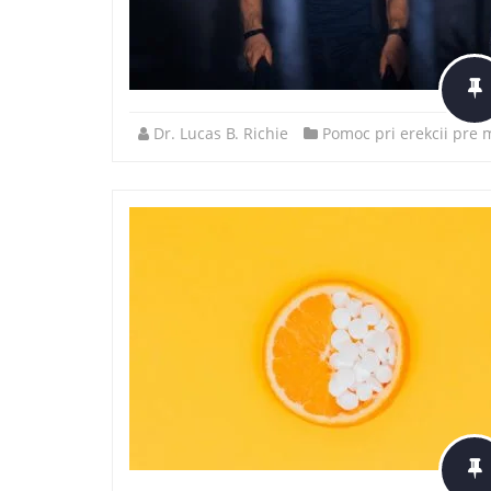
Dr. Lucas B. Richie
Pomoc pri erekcii pre