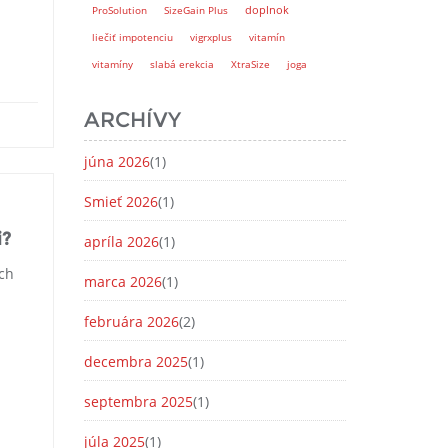
doplnok
ProSolution
SizeGain Plus
liečiť impotenciu
vigrxplus
vitamín
vitamíny
slabá erekcia
XtraSize
joga
ARCHÍVY
júna 2026
(1)
Smieť 2026
(1)
i?
apríla 2026
(1)
ich
marca 2026
(1)
februára 2026
(2)
decembra 2025
(1)
septembra 2025
(1)
júla 2025
(1)