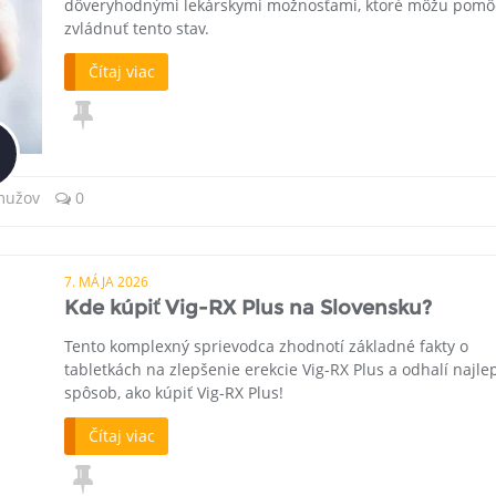
dôveryhodnými lekárskymi možnosťami, ktoré môžu pomô
zvládnuť tento stav.
Čítaj viac
 mužov
0
7. MÁJA 2026
Kde kúpiť Vig-RX Plus na Slovensku?
Tento komplexný sprievodca zhodnotí základné fakty o
tabletkách na zlepšenie erekcie Vig-RX Plus a odhalí najle
spôsob, ako kúpiť Vig-RX Plus!
Čítaj viac