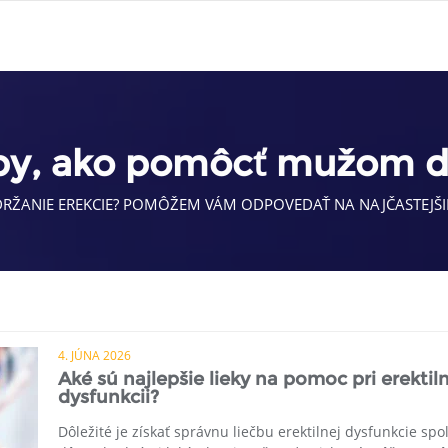
by, ako pomôcť mužom d
RŽANIE EREKCIE? POMÔŽEM VÁM ODPOVEDAŤ NA NAJČASTEJŠIE
4. JÚNA 2026
Aké sú najlepšie lieky na pomoc pri erektil
dysfunkcii?
Dôležité je získať správnu liečbu erektilnej dysfunkcie spo