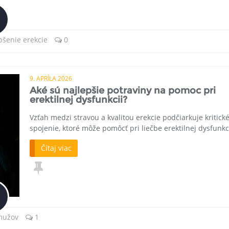
pšenie erekcie
0
9. APRÍLA 2026
Aké sú najlepšie potraviny na pomoc pri
erektilnej dysfunkcii?
Vzťah medzi stravou a kvalitou erekcie podčiarkuje kritick
spojenie, ktoré môže pomôcť pri liečbe erektilnej dysfunkc
Čítaj viac
 mužov
1