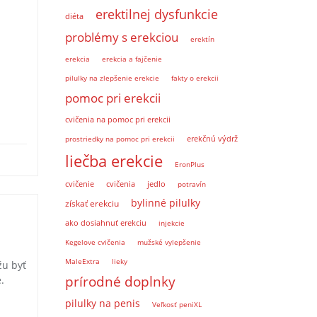
erektilnej dysfunkcie
diéta
problémy s erekciou
erektín
erekcia
erekcia a fajčenie
pilulky na zlepšenie erekcie
fakty o erekcii
pomoc pri erekcii
cvičenia na pomoc pri erekcii
prostriedky na pomoc pri erekcii
erekčnú výdrž
liečba erekcie
EronPlus
cvičenie
cvičenia
jedlo
potravín
bylinné pilulky
získať erekciu
ako dosiahnuť erekciu
injekcie
Kegelove cvičenia
mužské vylepšenie
MaleExtra
lieky
žu byť
prírodné doplnky
.
pilulky na penis
Veľkosť peniXL