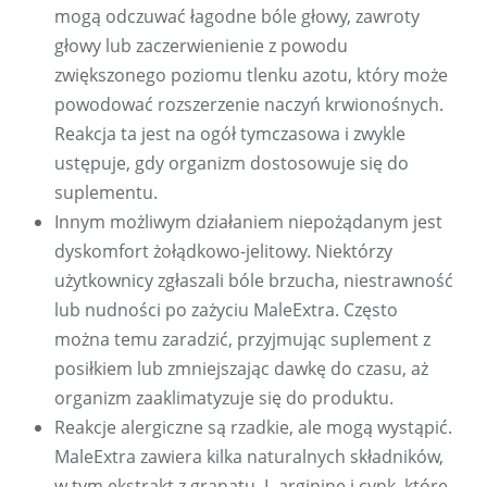
mogą odczuwać łagodne bóle głowy, zawroty
głowy lub zaczerwienienie z powodu
zwiększonego poziomu tlenku azotu, który może
powodować rozszerzenie naczyń krwionośnych.
Reakcja ta jest na ogół tymczasowa i zwykle
ustępuje, gdy organizm dostosowuje się do
suplementu.
Innym możliwym działaniem niepożądanym jest
dyskomfort żołądkowo-jelitowy. Niektórzy
użytkownicy zgłaszali bóle brzucha, niestrawność
lub nudności po zażyciu MaleExtra. Często
można temu zaradzić, przyjmując suplement z
posiłkiem lub zmniejszając dawkę do czasu, aż
organizm zaaklimatyzuje się do produktu.
Reakcje alergiczne są rzadkie, ale mogą wystąpić.
MaleExtra zawiera kilka naturalnych składników,
w tym ekstrakt z granatu, L-argininę i cynk, które