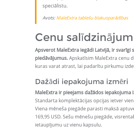
speciālistu.
Avots:
MaleExtra tablešu blakusparādības
Cenu salīdzinājum
Apsverot MaleExtra iegādi Latvijā, ir svarīg
piedāvājumus.
Apskatīsim MaleExtra cenu di
kuras varat atrast, lai padarītu pirkumu izde
Dažādi iepakojuma izmēri
MaleExtra ir pieejams dažādos iepakojuma i
Standarta komplektācijas opcijas ietver vi
Viena mēneša piegāde parasti maksā aptuven
169,95 USD. Sešu mēnešu piegāde, visrentablā
ietaupījumu uz vienu kapsulu.