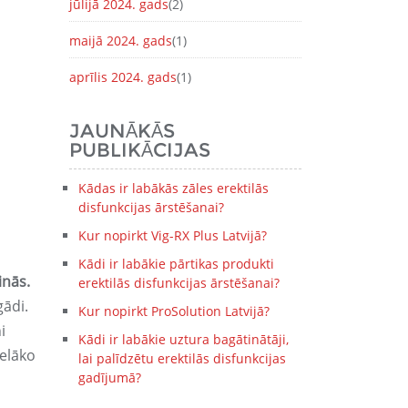
jūlijā 2024. gads
(2)
maijā 2024. gads
(1)
aprīlis 2024. gads
(1)
JAUNĀKĀS
PUBLIKĀCIJAS
,
Kādas ir labākās zāles erektilās
disfunkcijas ārstēšanai?
Kur nopirkt Vig-RX Plus Latvijā?
Kādi ir labākie pārtikas produkti
inās.
erektilās disfunkcijas ārstēšanai?
gādi.
Kur nopirkt ProSolution Latvijā?
i
Kādi ir labākie uztura bagātinātāji,
ielāko
lai palīdzētu erektilās disfunkcijas
gadījumā?