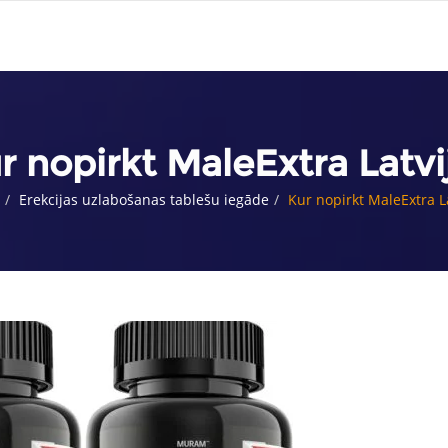
r nopirkt MaleExtra Latvi
Erekcijas uzlabošanas tablešu iegāde
Kur nopirkt MaleExtra La