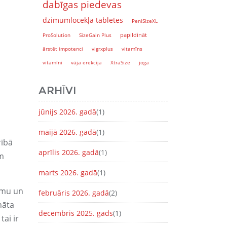
dabīgas piedevas
dzimumlocekļa tabletes
PeniSizeXL
papildināt
ProSolution
SizeGain Plus
ārstēt impotenci
vigrxplus
vitamīns
vitamīni
vāja erekcija
XtraSize
joga
ARHĪVI
jūnijs 2026. gadā
(1)
maijā 2026. gadā
(1)
rībā
aprīlis 2026. gadā
(1)
im
marts 2026. gadā
(1)
ūsmu un
februāris 2026. gadā
(2)
nāta
decembris 2025. gads
(1)
tai ir