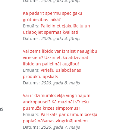
Datums:
2026. gada 4. jūnijs
Kā padarīt spermu spēcīgāku
grūtniecības laikā?
Emuārs:
Palieliniet ejakulāciju un
uzlabojiet spermas kvalitāti
Datums:
2026. gada 4. jūnijs
Vai zems libido var izraisīt neauglību
vīriešiem? Uzziniet, kā atdzīvināt
libido un palielināt auglību!
Emuārs:
Vīriešu uzlabošanas
produktu apskats
Datums:
2026. gada 8. maijs
Vai ir dzimumlocekļa vingrinājumi
andropausei? Kā mazināt vīriešu
pusmūža krīzes simptomus?
as
Emuārs:
Pārskats par dzimumlocekļa
paplašināšanas vingrinājumiem
Datums:
2026. gada 7. maijs