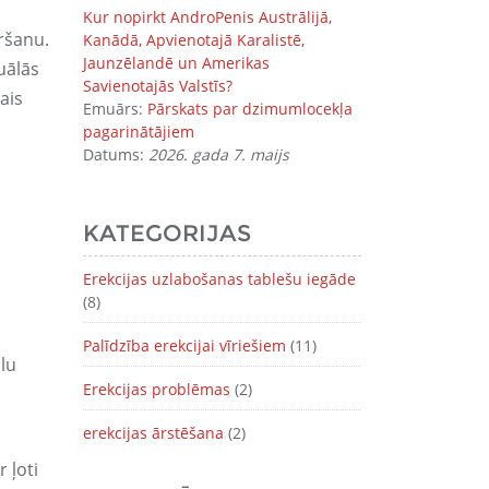
Kur nopirkt AndroPenis Austrālijā,
ršanu.
Kanādā, Apvienotajā Karalistē,
Jaunzēlandē un Amerikas
suālās
Savienotajās Valstīs?
ais
Emuārs:
Pārskats par dzimumlocekļa
pagarinātājiem
Datums:
2026. gada 7. maijs
KATEGORIJAS
Erekcijas uzlabošanas tablešu iegāde
(8)
Palīdzība erekcijai vīriešiem
(11)
ālu
Erekcijas problēmas
(2)
erekcijas ārstēšana
(2)
 ļoti