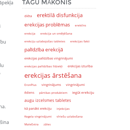
TAGU MĀKONIS
lāpekļa
erektilā disfunkcija
diēta
erekcijas problēmas
i
erektīns
erekcija
erekcija un smēķēšana
ību
erekciju uzlabojošas tabletes
erekcijas fakti
palīdzība erekcijā
erekcijas palīdzības vingrinājumi
du
erekcijas palīdzības līdzekļi
erekcijas izturība
o
erekcijas ārstēšana
EronPlus
vingrinājums
vingrinājumi
iegūt erekciju
ēdiens
pārtikas produktiem
augu izcelsmes tabletes
na.
kā panākt erekciju
injekcijas
Kegela vingrinājumi
vīriešu uzlabošana
šina
MaleExtra
zāles