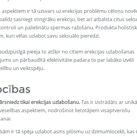
s aspektiem ir tā uzsvars uz erekcijas problēmu cēloņu novē
palīdz sasniegt stingrāku erekciju, bet arī atbalsta citus sek
kontroli un palielinātu spermas ražošanu. Produkta holistisk
m, kuri vēlas uzlabot savu seksuālo pieredzi.
dzpusīgā pieeja to atšķir no citiem erekcijas uzlabošanas
ums un pārbaudītā efektivitāte padara to par labāko izvēli
elību un veiktspēju.
ocības
ārsniedz tikai erekcijas uzlabošanu.
Tas ir izstrādāts ar unik
veselības aspektiem, nodrošinot lietotājiem visaptverošu
anai.
ām ir tā spēja uzlabot asins plūsmu uz dzimumlocekli, kas ir