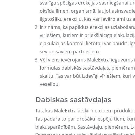
svarīga spēcīgas erekcijas sasniegšanai u
oksīda līmeni organismā, ļaujot asinsvadie
ilgstošāku erekciju, kas var ievērojami uz
Ir zināms, ka papildus erekcijas uzlabošana
vīriešiem, kuriem ir priekšlaicīga ejakulāci
ejakulācijas kontroli lietotāji var baudīt 
sev un saviem partneriem.
Vēl viens ievērojams MaleExtra ieguvums ir
formulas dabiskās sastāvdaļas, piemēram,
skaitu. Tas var būt izdevīgi vīriešiem, kur
veselību.
Dabiskas sastāvdaļas
Tas, kas MaleExtra atšķir no citiem produkt
Tas padara to par drošāku iespēju tiem, kuri
blakusparādībām. Sastāvdaļu, piemēram, L-a