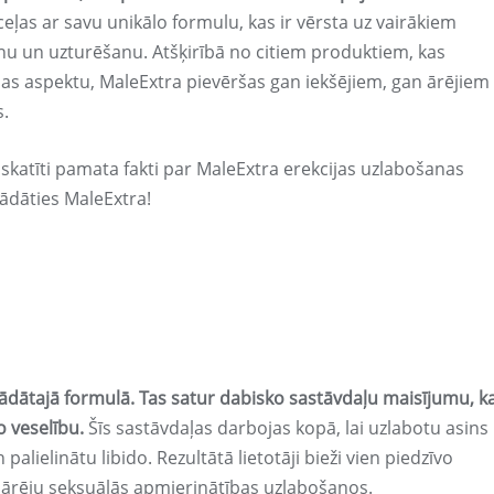
eļas ar savu unikālo formulu, kas ir vērsta uz vairākiem
šanu un uzturēšanu. Atšķirībā no citiem produktiem, kas
ības aspektu, MaleExtra pievēršas gan iekšējiem, gan ārējiem
s.
skatīti pamata fakti par MaleExtra erekcijas uzlabošanas
gādāties MaleExtra!
strādātajā formulā. Tas satur dabisko sastāvdaļu maisījumu, k
o veselību.
Šīs sastāvdaļas darbojas kopā, lai uzlabotu asins
palielinātu libido. Rezultātā lietotāji bieži vien piedzīvo
ispārēju seksuālās apmierinātības uzlabošanos.