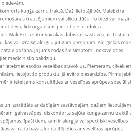
s piedevām.
komforts kuņģa-zarnu traktā. Daži lietotāji pēc MaleExtra
gremošanas traucējumiem vai sliktu dūšu. To bieži var mazin
zinot devu, līdz organisms pierod pie produkta.
asties. MaleExtra satur vairākas dabiskas sastāvdaļas, tostarp
, kas var izraisīt alerģiju jutīgām personām. Alerģiskas reak
ināta elpošana. Ja Jums rodas šie simptomi, nekavējoties
iet medicīnisko palīdzību.
var ietekmēt esošos veselības stāvokļus. Piemēram, cilvēkie
mībām, lietojot šo produktu, jāievēro piesardzība. Pirms jeb
mēr ir ieteicams konsultēties ar veselības aprūpes speciālis
ms un izstrādāts ar dabīgām sastāvdaļām, dažiem lietotājiem
mēram, galvassāpes, diskomforta sajūta kuņģa-zarnu traktā 
spējamas, īpaši tiem, kam ir alerģija vai specifiski veselības
ājas vai rada bažas, konsultējieties ar veselības aprūpes