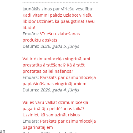
Jaunākās ziņas par vīriešu veselību:
Kādi vitamīni palīdz uzlabot vīriešu
libido? Uzziniet, kā paaugstināt savu
libido!
Emuārs:
Vīriešu uzlabošanas
produktu apskats
Datums:
2026. gada 5. jūnijs
Vai ir dzimumlocekļa vingrinājumi
prostatīta ārstēšanai? Kā ārstēt
prostatas palielināšanos?
Emuārs:
Pārskats par dzimumlocekļa
paplašināšanas vingrinājumiem
Datums:
2026. gada 4. jūnijs
Vai es varu valkāt dzimumlocekļa
pagarinātāju peldēšanas laikā?
Uzziniet, kā samazināt riskus
Emuārs:
Pārskats par dzimumlocekļa
pagarinātājiem
 un