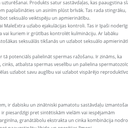
n uzturēšanai. Produkts satur sastāvdaļas, kas paaugstina s
m paplašināties un asinīm plūst brīvāk. Tas rada stingrāku,
labot seksuālo veiktspēju un apmierinātību.
i MaleExtra uzlabo ejakulācijas kontroli. Tas ir īpaši noderīg
ja vai kuriem ir grūtības kontrolēt kulmināciju. Ar labāku
ilgstošākas seksuālās tikšanās un uzlabot seksuālo apmierināt
 tā potenciāls palielināt spermas ražošanu. Ir zināms, ka
 cinks, atbalsta spermas veselību un palielina spermatozoī
i vēlas uzlabot savu auglību vai uzlabot vispārējo reproduktīv
iem, ir dabisku un zinātniski pamatotu sastāvdaļu izmantoša
 ir piesardzīgi pret sintētiskām vielām vai iespējamām
rginīna, granātābolu ekstrakta un cinka kombinācija nodro