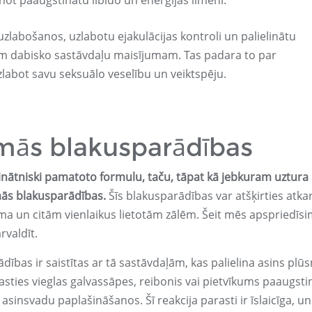
cinot paaugstinātu libido un enerģijas līmeni.
uzlabošanos, uzlabotu ejakulācijas kontroli un palielinātu
am dabisko sastāvdaļu maisījumam. Tas padara to par
uzlabot savu seksuālo veselību un veiktspēju.
mās blakusparādības
inātniski pamatoto formulu, taču, tāpat kā jebkuram uztura
amās blakusparādības.
Šīs blakusparādības var atšķirties atka
uma un citām vienlaikus lietotām zālēm. Šeit mēs apspriedīs
rvaldīt.
ības ir saistītas ar tā sastāvdaļām, kas palielina asins pl
asties vieglas galvassāpes, reibonis vai pietvīkums paaugsti
 asinsvadu paplašināšanos. Šī reakcija parasti ir īslaicīga, un 