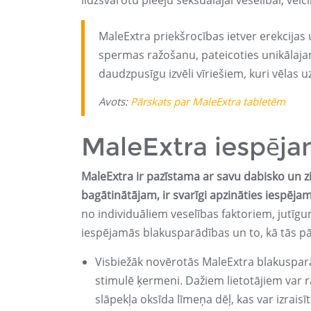
līdzsvarotu pieeju seksuālajai veselībai, vei
MaleExtra priekšrocības ietver erekcijas 
spermas ražošanu, pateicoties unikālaj
daudzpusīgu izvēli vīriešiem, kuri vēlas 
Avots:
Pārskats par MaleExtra tabletēm
MaleExtra iespēja
MaleExtra ir pazīstama ar savu dabisko un z
bagātinātājam, ir svarīgi apzināties iespēj
no individuāliem veselības faktoriem, jutīg
iespējamās blakusparādības un to, kā tās pā
Visbiežāk novērotās MaleExtra blakusparād
stimulē ķermeni. Dažiem lietotājiem var r
slāpekļa oksīda līmeņa dēļ, kas var izraisīt