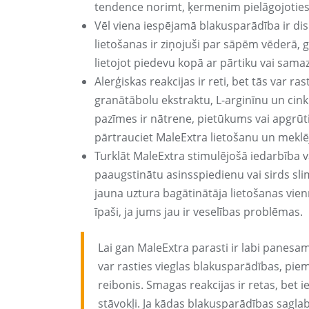
tendence norimt, ķermenim pielāgojotie
Vēl viena iespējamā blakusparādība ir dis
lietošanas ir ziņojuši par sāpēm vēderā, 
lietojot piedevu kopā ar pārtiku vai sama
Alerģiskas reakcijas ir reti, bet tās var r
granātābolu ekstraktu, L-arginīnu un cinku
pazīmes ir nātrene, pietūkums vai apgrūt
pārtrauciet MaleExtra lietošanu un meklēj
Turklāt MaleExtra stimulējošā iedarbība 
paaugstinātu asinsspiedienu vai sirds sli
jauna uztura bagātinātāja lietošanas vien
īpaši, ja jums jau ir veselības problēmas.
Lai gan MaleExtra parasti ir labi panesa
var rasties vieglas blakusparādības, pie
reibonis. Smagas reakcijas ir retas, bet ie
stāvokļi. Ja kādas blakusparādības saglab