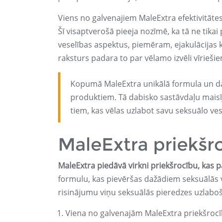
Viens no galvenajiem MaleExtra efektivitāte
Šī visaptverošā pieeja nozīmē, ka tā ne tikai 
veselības aspektus, piemēram, ejakulācijas 
raksturs padara to par vēlamo izvēli vīriešie
Kopumā MaleExtra unikālā formula un dau
produktiem. Tā dabisko sastāvdaļu maisīj
tiem, kas vēlas uzlabot savu seksuālo ves
MaleExtra priekšr
MaleExtra piedāvā virkni priekšrocību, kas p
formulu, kas pievēršas dažādiem seksuālās 
risinājumu viņu seksuālās pieredzes uzlaboš
Viena no galvenajām MaleExtra priekšrocīb