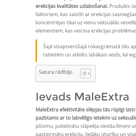
erekcijas kvalitātes uzlabošanai.
Produkts izc
faktoriem, kas saistīti ar erekcijas sasnieg
koncentrējas tikai uz vienu seksuālās vesel
elementiem, kas veicina erekcijas problēma
Šajā visaptverošajā rokasgrāmatā tiks ap
tabletēm un atklāts labākais veids, kā ie
Satura rādītājs
Ievads MaleExtra
MaleExtra efektivitāte slēpjas tās rūpīgi iz
pazīstams ar to labvēlīgo ietekmi uz seksuāl
plūsmu, palielinātu slāpekļa oksīda līmeni un 
pastiprinātu erekciju, lielāku izturību un v