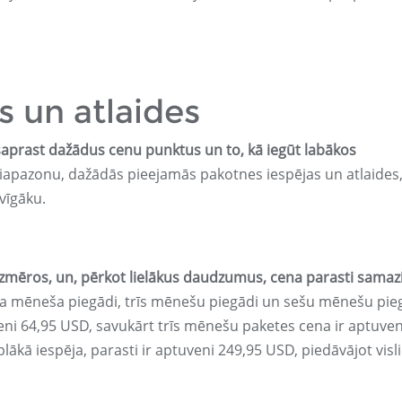
s un atlaides
i saprast dažādus cenu punktus un to, kā iegūt labākos
apazonu, dažādās pieejamās pakotnes iespējas un atlaides
vīgāku.
zmēros, un, pērkot lielākus daudzumus, cena parasti samaz
ena mēneša piegādi, trīs mēnešu piegādi un sešu mēnešu pie
i 64,95 USD, savukārt trīs mēnešu paketes cena ir aptuven
kā iespēja, parasti ir aptuveni 249,95 USD, piedāvājot visl