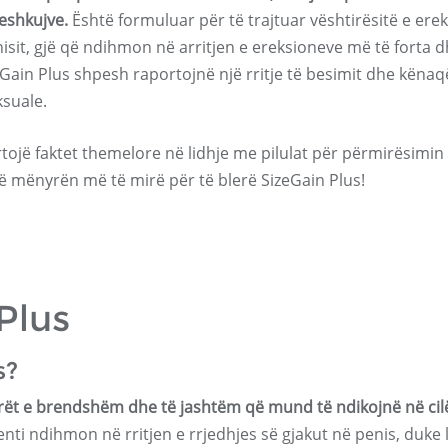
eshkujve.
Është formuluar për të trajtuar vështirësitë e erek
nisit, gjë që ndihmon në arritjen e ereksioneve më të forta 
ain Plus shpesh raportojnë një rritje të besimit dhe kënaq
suale.
tojë faktet themelore në lidhje me pilulat për përmirësimin
jë mënyrën më të mirë për të blerë SizeGain Plus!
Plus
s?
rët e brendshëm dhe të jashtëm që mund të ndikojnë në cil
i ndihmon në rritjen e rrjedhjes së gjakut në penis, duke 