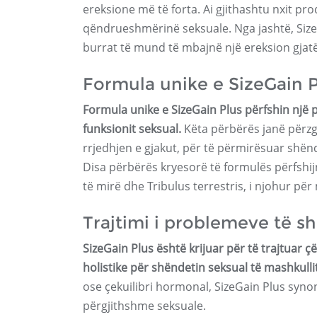
ereksione më të forta. Ai gjithashtu nxit prod
qëndrueshmërinë seksuale. Nga jashtë, Size
burrat të mund të mbajnë një ereksion gjatë g
Formula unike e SizeGain P
Formula unike e SizeGain Plus përfshin një 
funksionit seksual.
Këta përbërës janë përzg
rrjedhjen e gjakut, për të përmirësuar shë
Disa përbërës kryesorë të formulës përfshijnë
të mirë dhe Tribulus terrestris, i njohur për
Trajtimi i problemeve të s
SizeGain Plus është krijuar për të trajtuar 
holistike për shëndetin seksual të mashkullit
ose çekuilibri hormonal, SizeGain Plus syno
përgjithshme seksuale.