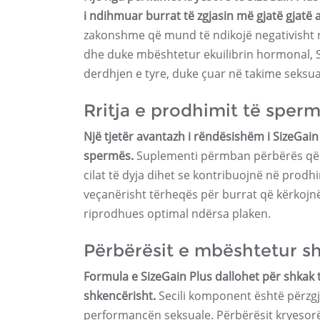
i ndihmuar burrat të zgjasin më gjatë gjatë ak
zakonshme që mund të ndikojë negativisht në
dhe duke mbështetur ekuilibrin hormonal, Si
derdhjen e tyre, duke çuar në takime seksu
Rritja e prodhimit të sper
Një tjetër avantazh i rëndësishëm i SizeGain 
spermës.
Suplementi përmban përbërës që m
cilat të dyja dihet se kontribuojnë në prod
veçanërisht tërheqës për burrat që kërkojnë 
riprodhues optimal ndërsa plaken.
Përbërësit e mbështetur s
Formula e SizeGain Plus dallohet për shkak 
shkencërisht.
Secili komponent është përzgj
performancën seksuale. Përbërësit kryesorë