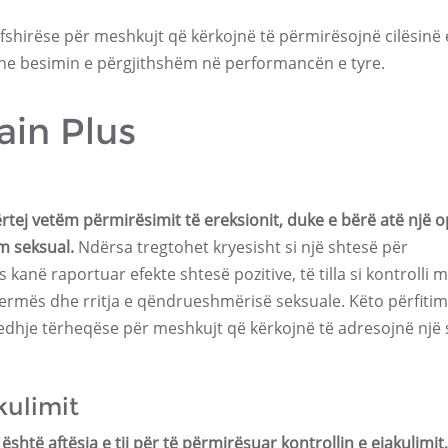
rfshirëse për meshkujt që kërkojnë të përmirësojnë cilësinë 
he besimin e përgjithshëm në performancën e tyre.
ain Plus
rtej vetëm përmirësimit të ereksionit, duke e bërë atë një 
m seksual.
Ndërsa tregtohet kryesisht si një shtesë për
anë raportuar efekte shtesë pozitive, të tilla si kontrolli m
permës dhe rritja e qëndrueshmërisë seksuale. Këto përfitim
dhje tërheqëse për meshkujt që kërkojnë të adresojnë një 
kulimit
është aftësia e tij për të përmirësuar kontrollin e ejakulimit