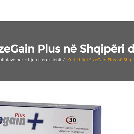
izeGain Plus në Shqipëri 
pilulave për rritjen e ereksionit
Ku të blini SizeGain Plus në Shqi