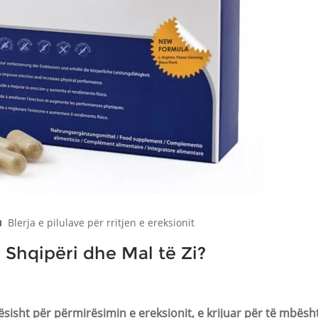
Blerja e pilulave për rritjen e ereksionit
ë Shqipëri dhe Mal të Zi?
ësisht për përmirësimin e ereksionit, e krijuar për të mbësh