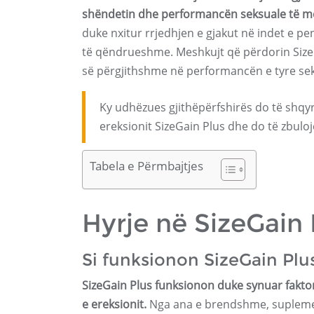
shëndetin dhe performancën seksuale të m
duke nxitur rrjedhjen e gjakut në indet e pe
të qëndrueshme. Meshkujt që përdorin SizeG
së përgjithshme në performancën e tyre sek
Ky udhëzues gjithëpërfshirës do të shqyr
ereksionit SizeGain Plus dhe do të zbulo
Tabela e Përmbajtjes
Hyrje në SizeGain 
Si funksionon SizeGain Plu
SizeGain Plus funksionon duke synuar fakto
e ereksionit.
Nga ana e brendshme, suplement