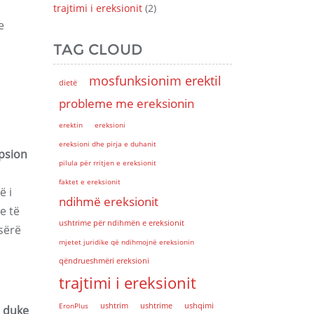
trajtimi i ereksionit
(2)
e
TAG CLOUD
mosfunksionim erektil
dietë
probleme me ereksionin
erektin
ereksioni
ereksioni dhe pirja e duhanit
opsion
pilula për rritjen e ereksionit
faktet e ereksionit
ë i
ndihmë ereksionit
e të
ushtrime për ndihmën e ereksionit
sërë
mjetet juridike që ndihmojnë ereksionin
qëndrueshmëri ereksioni
trajtimi i ereksionit
EronPlus
ushtrim
ushtrime
ushqimi
, duke