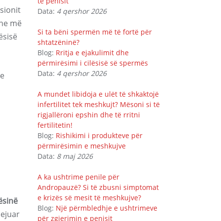
të penisit
sionit
Data:
4 qershor 2026
dhe më
Si ta bëni spermën më të fortë për
ësisë
shtatzëninë?
Blog:
Rritja e ejakulimit dhe
përmirësimi i cilësisë së spermës
Data:
4 qershor 2026
 e
A mundet libidoja e ulët të shkaktojë
infertilitet tek meshkujt? Mësoni si të
rigjallëroni epshin dhe të rritni
fertilitetin!
Blog:
Rishikimi i produkteve për
përmirësimin e meshkujve
Data:
8 maj 2026
A ka ushtrime penile për
Andropauzë? Si të zbusni simptomat
e krizës së mesit të meshkujve?
ësinë
Blog:
Një përmbledhje e ushtrimeve
lejuar
për zgjerimin e penisit