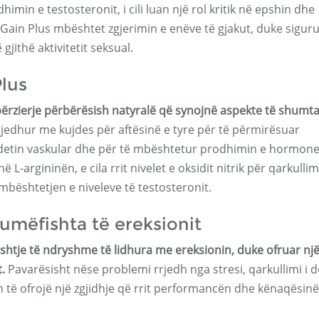
himin e testosteronit, i cili luan një rol kritik në epshin dhe
Gain Plus mbështet zgjerimin e enëve të gjakut, duke sigur
jithë aktivitetit seksual.
lus
përzierje përbërësish natyralë që synojnë aspekte të shumta
jedhur me kujdes për aftësinë e tyre për të përmirësuar
ndetin vaskular dhe për të mbështetur prodhimin e hormone
 L-argininën, e cila rrit nivelet e oksidit nitrik për qarkulli
 mbështetjen e niveleve të testosteronit.
humëfishta të ereksionit
çështje të ndryshme të lidhura me ereksionin, duke ofruar nj
.
Pavarësisht nëse problemi rrjedh nga stresi, qarkullimi i 
n të ofrojë një zgjidhje që rrit performancën dhe kënaqësinë