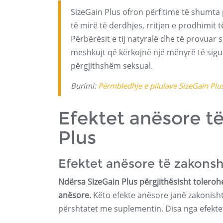
SizeGain Plus ofron përfitime të shumta 
të mirë të derdhjes, rritjen e prodhimi
Përbërësit e tij natyralë dhe të provuar
meshkujt që kërkojnë një mënyrë të sigur
përgjithshëm seksual.
Burimi:
Përmbledhje e pilulave SizeGain Plu
Efektet anësore 
Plus
Efektet anësore të zakon
Ndërsa SizeGain Plus përgjithësisht toleroh
anësore.
Këto efekte anësore janë zakonish
përshtatet me suplementin. Disa nga efekt