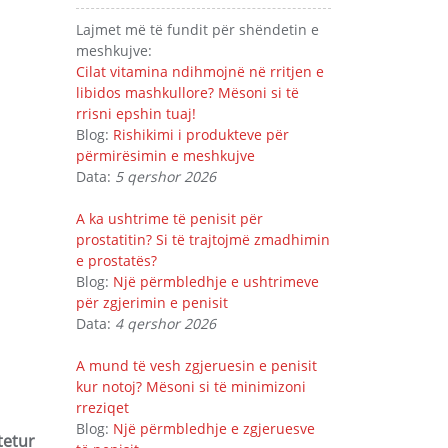
Lajmet më të fundit për shëndetin e
meshkujve:
Cilat vitamina ndihmojnë në rritjen e
libidos mashkullore? Mësoni si të
rrisni epshin tuaj!
Blog:
Rishikimi i produkteve për
përmirësimin e meshkujve
Data:
5 qershor 2026
A ka ushtrime të penisit për
prostatitin? Si të trajtojmë zmadhimin
e prostatës?
Blog:
Një përmbledhje e ushtrimeve
për zgjerimin e penisit
Data:
4 qershor 2026
A mund të vesh zgjeruesin e penisit
kur notoj? Mësoni si të minimizoni
rreziqet
Blog:
Një përmbledhje e zgjeruesve
tetur