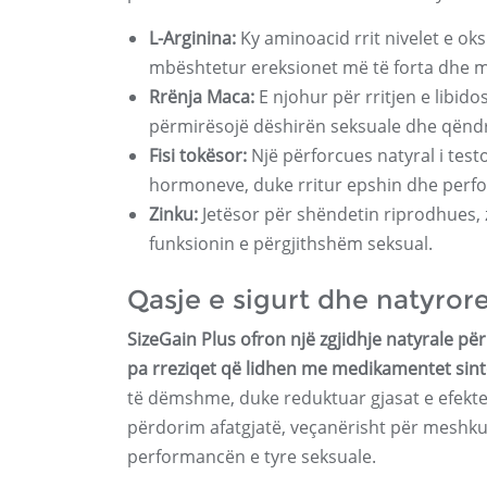
L-Arginina:
Ky aminoacid rrit nivelet e oks
mbështetur ereksionet më të forta dhe më
Rrënja Maca:
E njohur për rritjen e libido
përmirësojë dëshirën seksuale dhe qën
Fisi tokësor:
Një përforcues natyral i test
hormoneve, duke rritur epshin dhe perf
Zinku:
Jetësor për shëndetin riprodhues,
funksionin e përgjithshëm seksual.
Qasje e sigurt dhe natyror
SizeGain Plus ofron një zgjidhje natyrale p
pa rreziqet që lidhen me medikamentet sint
të dëmshme, duke reduktuar gjasat e efektev
përdorim afatgjatë, veçanërisht për meshku
performancën e tyre seksuale.