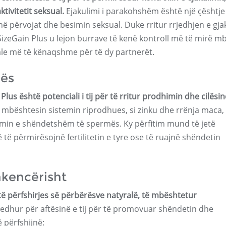
tivitetit seksual.
Ejakulimi i parakohshëm është një çështje
 përvojat dhe besimin seksual. Duke rritur rrjedhjen e gja
zeGain Plus u lejon burrave të kenë kontroll më të mirë mb
ale më të kënaqshme për të dy partnerët.
mës
Plus është potenciali i tij për të rritur prodhimin dhe cilësin
bështesin sistemin riprodhues, si zinku dhe rrënja maca, 
himin e shëndetshëm të spermës. Ky përfitim mund të jetë
të përmirësojnë fertilitetin e tyre ose të ruajnë shëndetin
hkencërisht
të përfshirjes së përbërësve natyralë, të mbështetur
edhur për aftësinë e tij për të promovuar shëndetin dhe
 përfshijnë: