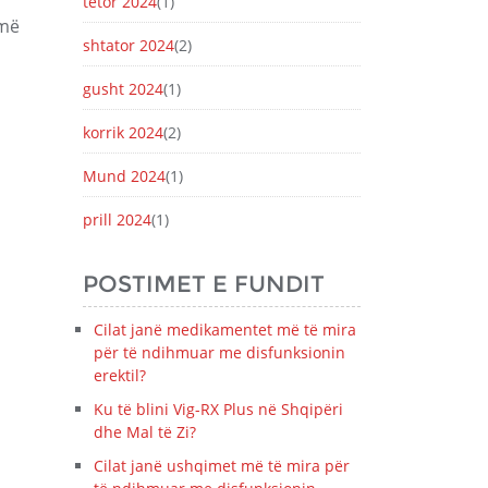
tetor 2024
(1)
 më
shtator 2024
(2)
gusht 2024
(1)
korrik 2024
(2)
Mund 2024
(1)
prill 2024
(1)
POSTIMET E FUNDIT
Cilat janë medikamentet më të mira
për të ndihmuar me disfunksionin
erektil?
Ku të blini Vig-RX Plus në Shqipëri
dhe Mal të Zi?
Cilat janë ushqimet më të mira për