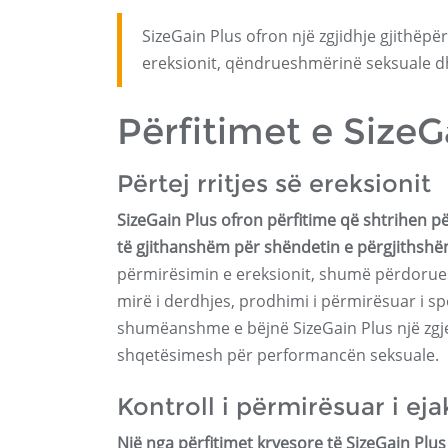
SizeGain Plus ofron një zgjidhje gjithëpë
ereksionit, qëndrueshmërinë seksuale d
Përfitimet e SizeG
Përtej rritjes së ereksionit
SizeGain Plus ofron përfitime që shtrihen pë
të gjithanshëm për shëndetin e përgjithshë
përmirësimin e ereksionit, shumë përdorues k
mirë i derdhjes, prodhimi i përmirësuar i s
shumëanshme e bëjnë SizeGain Plus një zgje
shqetësimesh për performancën seksuale.
Kontroll i përmirësuar i eja
Një nga përfitimet kryesore të SizeGain Plus 