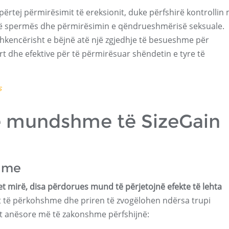
përtej përmirësimit të ereksionit, duke përfshirë kontrollin
t të spermës dhe përmirësimin e qëndrueshmërisë seksuale.
 shkencërisht e bëjnë atë një zgjedhje të besueshme për
t dhe efektive për të përmirësuar shëndetin e tyre të
s
të mundshme të SizeGain
shme
et mirë, disa përdorues mund të përjetojnë efekte të lehta
t të përkohshme dhe priren të zvogëlohen ndërsa trupi
et anësore më të zakonshme përfshijnë: