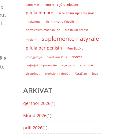
merrni një ereksion
ushqimet
 e
pilula bimore
si të arrini një ereksion
kut
injeksione
Ushtrimet e Kegelit
i
përmirësim mashkullor
Mashkull Shtesë
suplemente natyrale
mjekim
pilula për penisin
PeniSizeXL
shtesë
ProZgjidhja
SizeGain Plus
ë e
trajtojnë impotencën
vigrxplus
vitaminë
të
vitaminat
ereksioni i dobët
XtraSize
joga
ARKIVAT
qershor 2026
(1)
Mund 2026
(1)
prill 2026
(1)