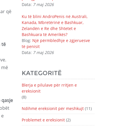
Data:
7 maj 2026
uar që
Ku të blini AndroPenis në Australi,
Kanada, Mbretërinë e Bashkuar,
Zelandën e Re dhe Shtetet e
Bashkuara të Amerikës?
Blog:
Një përmbledhje e zgjeruesve
 të
të penisit
Data:
7 maj 2026
ve.
m më
KATEGORITË
Blerja e pilulave për rritjen e
ereksionit
(8)
ë qasje
dobët
Ndihmë ereksionit për meshkujt
(11)
 e
Problemet e ereksionit
(2)