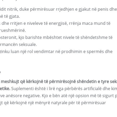
idit nitrik, duke përmirësuar rrjedhjen e gjakut në penis dh
 të gjata.
s dhe rritjen e niveleve të energjisë, rrënja maca mund të
drueshmërinë.
osteronit, kjo barishte mbështet nivele të shëndetshme të
ormancën seksuale.
 zinku luan një rol vendimtar në prodhimin e spermës dhe
e
ër meshkujt që kërkojnë të përmirësojnë shëndetin e tyre sek
etike.
Suplementi është i lirë nga përbërës artificialë dhe ki
e anësore negative. Kjo e bën atë një opsion më të sigurt 
jt që kërkojnë një mënyrë natyrale për të përmirësuar