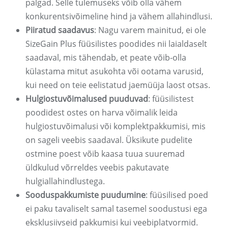
palgad. Selle tulemuseks võib olla vähem
konkurentsivõimeline hind ja vähem allahindlusi.
Piiratud saadavus
: Nagu varem mainitud, ei ole
SizeGain Plus füüsilistes poodides nii laialdaselt
saadaval, mis tähendab, et peate võib-olla
külastama mitut asukohta või ootama varusid,
kui need on teie eelistatud jaemüüja laost otsas.
Hulgiostuvõimalused puuduvad
: füüsilistest
poodidest ostes on harva võimalik leida
hulgiostuvõimalusi või komplektpakkumisi, mis
on sageli veebis saadaval. Üksikute pudelite
ostmine poest võib kaasa tuua suuremad
üldkulud võrreldes veebis pakutavate
hulgiallahindlustega.
Sooduspakkumiste puudumine
: füüsilised poed
ei paku tavaliselt samal tasemel soodustusi ega
eksklusiivseid pakkumisi kui veebiplatvormid.