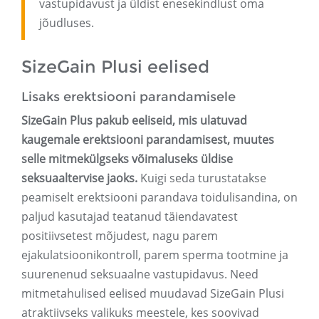
vastupidavust ja üldist enesekindlust oma
jõudluses.
SizeGain Plusi eelised
Lisaks erektsiooni parandamisele
SizeGain Plus pakub eeliseid, mis ulatuvad
kaugemale erektsiooni parandamisest, muutes
selle mitmekülgseks võimaluseks üldise
seksuaaltervise jaoks.
Kuigi seda turustatakse
peamiselt erektsiooni parandava toidulisandina, on
paljud kasutajad teatanud täiendavatest
positiivsetest mõjudest, nagu parem
ejakulatsioonikontroll, parem sperma tootmine ja
suurenenud seksuaalne vastupidavus. Need
mitmetahulised eelised muudavad SizeGain Plusi
atraktiivseks valikuks meestele, kes soovivad