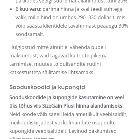
pakkudes veelgi suuremat allahindlust kuni 20%.
6 kuu varu
: parima hinna ja kvaliteedi suhtega
valik, mille hind on umbes 290–330 dollarit, mis
võib säästa klientidele tavahinnast peaaegu 30%
soodsamalt.
Hulgiostud mitte ainult ei vähenda pudeli
maksumust, vaid tagavad ka toote pikema
tarnimise, muutes toidulisandite rutiini
katkestusteta säilitamise lihtsamaks.
Sooduskoodid ja kupongid
Sooduskoodide ja kupongide kasutamine on veel
üks tõhus viis SizeGain Plusi hinna alandamiseks.
Neid koode võib sageli leida ametlikult veebisaidilt,
meiliuudiskirjadest või kolmandate osapoolte
kupongide veebisaitidelt. Levinud pakkumised