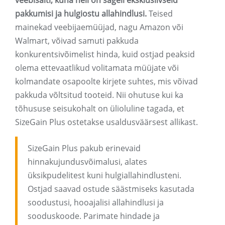
veebisaiti, kuna neil on sageli eksklusiivseid
pakkumisi ja hulgiostu allahindlusi.
Teised
mainekad veebijaemüüjad, nagu Amazon või
Walmart, võivad samuti pakkuda
konkurentsivõimelist hinda, kuid ostjad peaksid
olema ettevaatlikud volitamata müüjate või
kolmandate osapoolte kirjete suhtes, mis võivad
pakkuda võltsitud tooteid. Nii ohutuse kui ka
tõhususe seisukohalt on ülioluline tagada, et
SizeGain Plus ostetakse usaldusväärsest allikast.
SizeGain Plus pakub erinevaid
hinnakujundusvõimalusi, alates
üksikpudelitest kuni hulgiallahindlusteni.
Ostjad saavad ostude säästmiseks kasutada
soodustusi, hooajalisi allahindlusi ja
sooduskoode. Parimate hindade ja