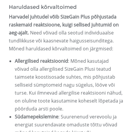
Haruldased kõrvaltoimed
Harvadel juhtudel võib SizeGain Plus põhjustada
raskemaid reaktsioone, kuigi sellised juhtumid on
aeg-ajalt.
Need võivad olla seotud individuaalse
tundlikkuse või kaasnevate haigusseisunditega.
Mõned haruldased kõrvaltoimed on järgmised:
Allergilised reaktsioonid
: Mõned kasutajad
võivad olla allergilised SizeGain Plusi teatud
taimsete koostisosade suhtes, mis põhjustab
selliseid sümptomeid nagu sügelus, lööve või
turse. Kui ilmnevad allergilise reaktsiooni nähud,
on oluline toote kasutamine koheselt lõpetada ja
pöörduda arsti poole.
Südamepekslemine
: Suurenenud verevoolu ja
energiat suurendavate omaduste tõttu võivad