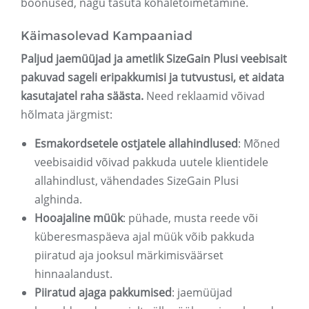
boonused, nagu tasuta kohaletoimetamine.
Käimasolevad Kampaaniad
Paljud jaemüüjad ja ametlik SizeGain Plusi veebisait
pakuvad sageli eripakkumisi ja tutvustusi, et aidata
kasutajatel raha säästa.
Need reklaamid võivad
hõlmata järgmist:
Esmakordsetele ostjatele allahindlused
: Mõned
veebisaidid võivad pakkuda uutele klientidele
allahindlust, vähendades SizeGain Plusi
alghinda.
Hooajaline müük
: pühade, musta reede või
küberesmaspäeva ajal müük võib pakkuda
piiratud aja jooksul märkimisväärset
hinnaalandust.
Piiratud ajaga pakkumised
: jaemüüjad