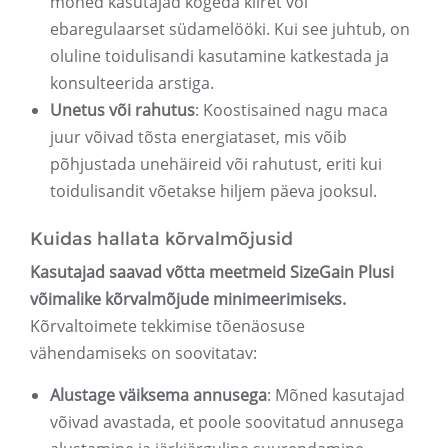
mõned kasutajad kogeda kiiret või
ebaregulaarset südamelööki. Kui see juhtub, on
oluline toidulisandi kasutamine katkestada ja
konsulteerida arstiga.
Unetus või rahutus
: Koostisained nagu maca
juur võivad tõsta energiataset, mis võib
põhjustada unehäireid või rahutust, eriti kui
toidulisandit võetakse hiljem päeva jooksul.
Kuidas hallata kõrvalmõjusid
Kasutajad saavad võtta meetmeid SizeGain Plusi
võimalike kõrvalmõjude minimeerimiseks.
Kõrvaltoimete tekkimise tõenäosuse
vähendamiseks on soovitatav:
Alustage väiksema annusega
: Mõned kasutajad
võivad avastada, et poole soovitatud annusega