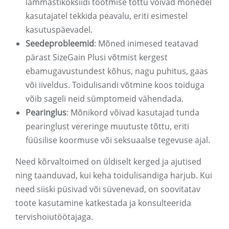
lämmastikoksiidi tootmise tõttu võivad mõnedel
kasutajatel tekkida peavalu, eriti esimestel
kasutuspäevadel.
Seedeprobleemid
: Mõned inimesed teatavad
pärast SizeGain Plusi võtmist kergest
ebamugavustundest kõhus, nagu puhitus, gaas
või iiveldus. Toidulisandi võtmine koos toiduga
võib sageli neid sümptomeid vähendada.
Pearinglus
: Mõnikord võivad kasutajad tunda
pearinglust vereringe muutuste tõttu, eriti
füüsilise koormuse või seksuaalse tegevuse ajal.
Need kõrvaltoimed on üldiselt kerged ja ajutised
ning taanduvad, kui keha toidulisandiga harjub. Kui
need siiski püsivad või süvenevad, on soovitatav
toote kasutamine katkestada ja konsulteerida
tervishoiutöötajaga.