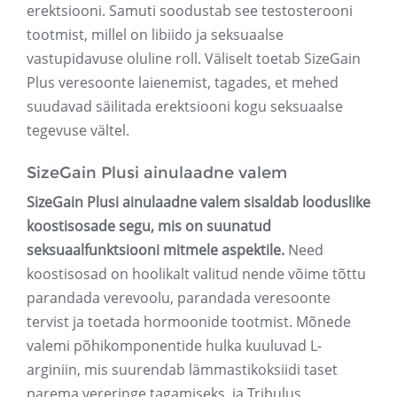
erektsiooni. Samuti soodustab see testosterooni
tootmist, millel on libiido ja seksuaalse
vastupidavuse oluline roll. Väliselt toetab SizeGain
Plus veresoonte laienemist, tagades, et mehed
suudavad säilitada erektsiooni kogu seksuaalse
tegevuse vältel.
SizeGain Plusi ainulaadne valem
SizeGain Plusi ainulaadne valem sisaldab looduslike
koostisosade segu, mis on suunatud
seksuaalfunktsiooni mitmele aspektile.
Need
koostisosad on hoolikalt valitud nende võime tõttu
parandada verevoolu, parandada veresoonte
tervist ja toetada hormoonide tootmist. Mõnede
valemi põhikomponentide hulka kuuluvad L-
arginiin, mis suurendab lämmastikoksiidi taset
parema vereringe tagamiseks, ja Tribulus