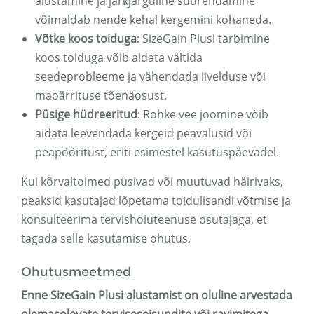
alustamine ja järkjärguline suurendamine
võimaldab nende kehal kergemini kohaneda.
Võtke koos toiduga
: SizeGain Plusi tarbimine
koos toiduga võib aidata vältida
seedeprobleeme ja vähendada iivelduse või
maoärrituse tõenäosust.
Püsige hüdreeritud
: Rohke vee joomine võib
aidata leevendada kergeid peavalusid või
peapööritust, eriti esimestel kasutuspäevadel.
Kui kõrvaltoimed püsivad või muutuvad häirivaks,
peaksid kasutajad lõpetama toidulisandi võtmise ja
konsulteerima tervishoiuteenuse osutajaga, et
tagada selle kasutamise ohutus.
Ohutusmeetmed
Enne SizeGain Plusi alustamist on oluline arvestada