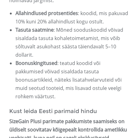
hõlmavad järgmist:
Allahindlused protsentides
: koodid, mis pakuvad
10% kuni 20% allahindlust kogu ostult.
Tasuta saatmine
: Mõned sooduskoodid võivad
sisaldada tasuta kohaletoimetamist, mis võib
sõltuvalt asukohast säästa täiendavalt 5–10
dollarit.
Boonuskingitused
: teatud koodid või
pakkumised võivad sisaldada tasuta
boonusartikleid, näiteks lisatahvelarvuteid või
muid seotud tooteid, mis lisavad ostule veelgi
rohkem väärtust.
Kust leida Eesti parimaid hindu
SizeGain Plusi parimate pakkumiste saamiseks on
üldiselt soovitatav kõigepealt kontrollida ametlikku