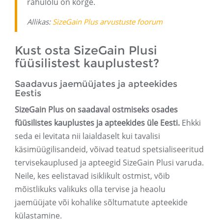
rahulolu on kõrge.
Allikas:
SizeGain Plus arvustuste foorum
Kust osta SizeGain Plusi
füüsilistest kauplustest?
Saadavus jaemüüjates ja apteekides
Eestis
SizeGain Plus on saadaval ostmiseks osades
füüsilistes kauplustes ja apteekides üle Eesti.
Ehkki
seda ei levitata nii laialdaselt kui tavalisi
käsimüügilisandeid, võivad teatud spetsialiseeritud
tervisekauplused ja apteegid SizeGain Plusi varuda.
Neile, kes eelistavad isiklikult ostmist, võib
mõistlikuks valikuks olla tervise ja heaolu
jaemüüjate või kohalike sõltumatute apteekide
külastamine.