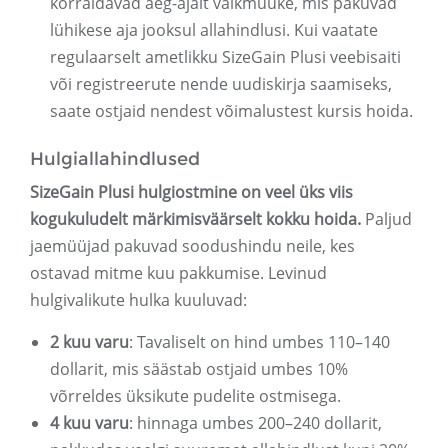
korraldavad aeg-ajalt välkmüüke, mis pakuvad
lühikese aja jooksul allahindlusi. Kui vaatate
regulaarselt ametlikku SizeGain Plusi veebisaiti
või registreerute nende uudiskirja saamiseks,
saate ostjaid nendest võimalustest kursis hoida.
Hulgiallahindlused
SizeGain Plusi hulgiostmine on veel üks viis
kogukuludelt märkimisväärselt kokku hoida.
Paljud
jaemüüjad pakuvad soodushindu neile, kes
ostavad mitme kuu pakkumise. Levinud
hulgivalikute hulka kuuluvad:
2 kuu varu
: Tavaliselt on hind umbes 110–140
dollarit, mis säästab ostjaid umbes 10%
võrreldes üksikute pudelite ostmisega.
4 kuu varu
: hinnaga umbes 200–240 dollarit,