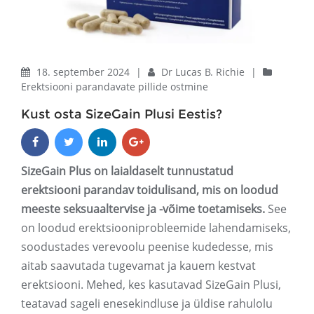
18. september 2024
|
Dr Lucas B. Richie
|
Erektsiooni parandavate pillide ostmine
Kust osta SizeGain Plusi Eestis?
SizeGain Plus on laialdaselt tunnustatud
erektsiooni parandav toidulisand, mis on loodud
meeste seksuaaltervise ja -võime toetamiseks.
See
on loodud erektsiooniprobleemide lahendamiseks,
soodustades verevoolu peenise kudedesse, mis
aitab saavutada tugevamat ja kauem kestvat
erektsiooni. Mehed, kes kasutavad SizeGain Plusi,
teatavad sageli enesekindluse ja üldise rahulolu