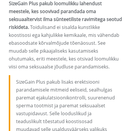
SizeGain Plus pakub loomulikku lahendust
meestele, kes soovivad parandada oma
seksuaaltervist ilma sünteetiliste ravimitega seotud
riskideta.
Toidulisand ei sisalda kunstlikke
koostisosi ega kahjulikke kemikaale, mis vähendab
ebasoodsate kõrvalmõjude tõenäosust. See
muudab selle pikaajaliseks kasutamiseks
ohutumaks, eriti meestele, kes otsivad loomulikku
viisi oma seksuaalse jõudluse parandamiseks.
SizeGain Plus pakub lisaks erektsiooni
parandamisele mitmeid eeliseid, sealhulgas
paremat ejakulatsioonikontrolli, suurenenud
sperma tootmist ja paremat seksuaalset
vastupidavust. Selle looduslikud ja
teaduslikult tõestatud koostisosad
muudavad selle usaldusväärseks valikuks