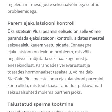
tegeleda mitmesuguste seksuaalvõimega seotud
probleemidega.
Parem ejakulatsiooni kontroll
Üks SizeGain Plusi peamisi eeliseid on selle võime
parandada ejakulatsiooni kontrolli, aidates meestel
seksuaalelu kauem vastu pidada.
Enneaegne
ejakulatsioon on levinud probleem, mis võib
negatiivselt mõjutada seksuaalkogemust ja
enesekindlust. Parandades verevarustust ja
toetades hormonaalset tasakaalu, võimaldab
SizeGain Plus meestel oma ejakulatsiooni paremini
kontrollida, mis toob kaasa rahuldustpakkuvamad
seksuaalsuhted mõlema partneri jaoks.
Täiustatud sperma tootmine