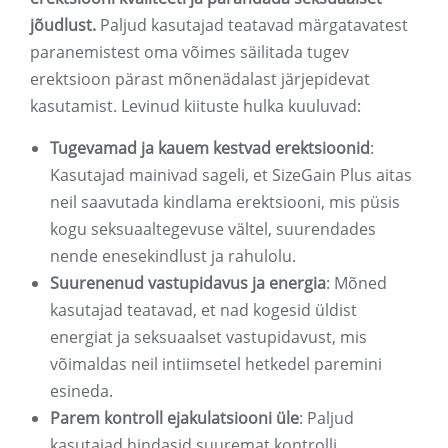
jõudlust.
Paljud kasutajad teatavad märgatavatest
paranemistest oma võimes säilitada tugev
erektsioon pärast mõnenädalast järjepidevat
kasutamist. Levinud kiituste hulka kuuluvad:
Tugevamad ja kauem kestvad erektsioonid
:
Kasutajad mainivad sageli, et SizeGain Plus aitas
neil saavutada kindlama erektsiooni, mis püsis
kogu seksuaaltegevuse vältel, suurendades
nende enesekindlust ja rahulolu.
Suurenenud vastupidavus ja energia
: Mõned
kasutajad teatavad, et nad kogesid üldist
energiat ja seksuaalset vastupidavust, mis
võimaldas neil intiimsetel hetkedel paremini
esineda.
Parem kontroll ejakulatsiooni üle
: Paljud
kasutajad hindasid suuremat kontrolli