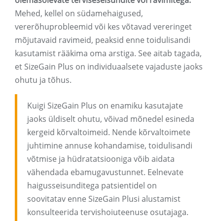
olemasolevate terviseseisundite või ravimitega.
Mehed, kellel on südamehaigused,
vererõhuprobleemid või kes võtavad vereringet
mõjutavaid ravimeid, peaksid enne toidulisandi
kasutamist rääkima oma arstiga. See aitab tagada,
et SizeGain Plus on individuaalsete vajaduste jaoks
ohutu ja tõhus.
Kuigi SizeGain Plus on enamiku kasutajate
jaoks üldiselt ohutu, võivad mõnedel esineda
kergeid kõrvaltoimeid. Nende kõrvaltoimete
juhtimine annuse kohandamise, toidulisandi
võtmise ja hüdratatsiooniga võib aidata
vähendada ebamugavustunnet. Eelnevate
haigusseisunditega patsientidel on
soovitatav enne SizeGain Plusi alustamist
konsulteerida tervishoiuteenuse osutajaga.