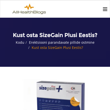
Kust osta SizeGain Plusi Eestis?
Kodu
Erektsiooni parandavate pillide ostmine
Kust osta SizeGain Plusi Eestis?