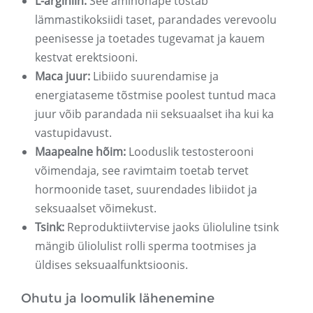
L-arginiin:
See aminohape tõstab
lämmastikoksiidi taset, parandades verevoolu
peenisesse ja toetades tugevamat ja kauem
kestvat erektsiooni.
Maca juur:
Libiido suurendamise ja
energiataseme tõstmise poolest tuntud maca
juur võib parandada nii seksuaalset iha kui ka
vastupidavust.
Maapealne hõim:
Looduslik testosterooni
võimendaja, see ravimtaim toetab tervet
hormoonide taset, suurendades libiidot ja
seksuaalset võimekust.
Tsink:
Reproduktiivtervise jaoks ülioluline tsink
mängib üliolulist rolli sperma tootmises ja
üldises seksuaalfunktsioonis.
Ohutu ja loomulik lähenemine