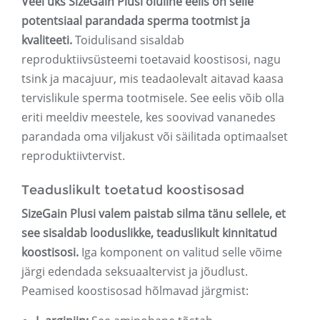
Veel üks SizeGain Plusi oluline eelis on selle
potentsiaal parandada sperma tootmist ja
kvaliteeti.
Toidulisand sisaldab
reproduktiivsüsteemi toetavaid koostisosi, nagu
tsink ja macajuur, mis teadaolevalt aitavad kaasa
tervislikule sperma tootmisele. See eelis võib olla
eriti meeldiv meestele, kes soovivad vananedes
parandada oma viljakust või säilitada optimaalset
reproduktiivtervist.
Teaduslikult toetatud koostisosad
SizeGain Plusi valem paistab silma tänu sellele, et
see sisaldab looduslikke, teaduslikult kinnitatud
koostisosi.
Iga komponent on valitud selle võime
järgi edendada seksuaaltervist ja jõudlust.
Peamised koostisosad hõlmavad järgmist: