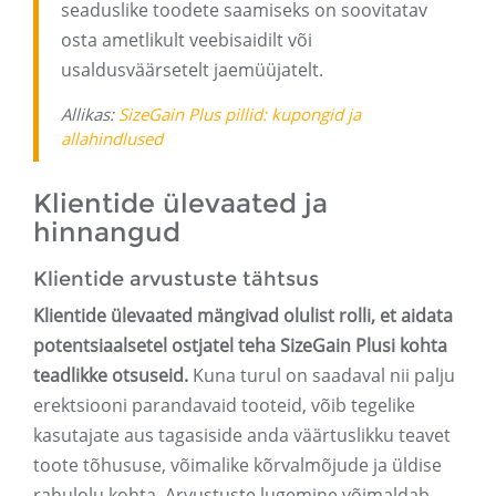
seaduslike toodete saamiseks on soovitatav
osta ametlikult veebisaidilt või
usaldusväärsetelt jaemüüjatelt.
Allikas:
SizeGain Plus pillid: kupongid ja
allahindlused
Klientide ülevaated ja
hinnangud
Klientide arvustuste tähtsus
Klientide ülevaated mängivad olulist rolli, et aidata
potentsiaalsetel ostjatel teha SizeGain Plusi kohta
teadlikke otsuseid.
Kuna turul on saadaval nii palju
erektsiooni parandavaid tooteid, võib tegelike
kasutajate aus tagasiside anda väärtuslikku teavet
toote tõhususe, võimalike kõrvalmõjude ja üldise
rahulolu kohta. Arvustuste lugemine võimaldab