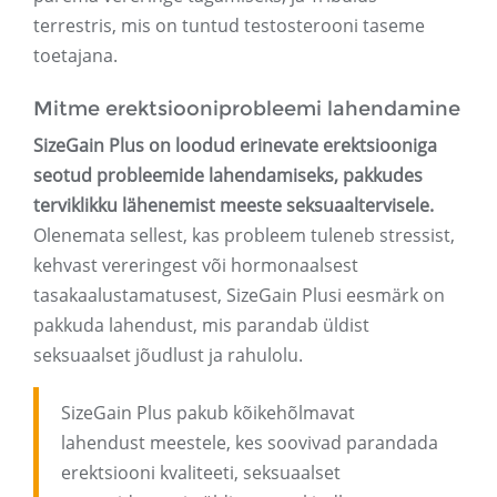
terrestris, mis on tuntud testosterooni taseme
toetajana.
Mitme erektsiooniprobleemi lahendamine
SizeGain Plus on loodud erinevate erektsiooniga
seotud probleemide lahendamiseks, pakkudes
terviklikku lähenemist meeste seksuaaltervisele.
Olenemata sellest, kas probleem tuleneb stressist,
kehvast vereringest või hormonaalsest
tasakaalustamatusest, SizeGain Plusi eesmärk on
pakkuda lahendust, mis parandab üldist
seksuaalset jõudlust ja rahulolu.
SizeGain Plus pakub kõikehõlmavat
lahendust meestele, kes soovivad parandada
erektsiooni kvaliteeti, seksuaalset