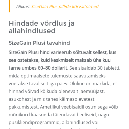
Allikas:
SizeGain Plus pillide kõrvaltoimed
Hindade võrdlus ja
allahindlused
SizeGain Plusi tavahind
SizeGain Plusi hind varieerub sõltuvalt sellest, kus
see ostetakse, kuid keskmiselt maksab ühe kuu
tarne umbes 60–80 dollarit.
See sisaldab 30 tabletti,
mida optimaalsete tulemuste saavutamiseks
võetakse tavaliselt iga päev. Oluline on märkida, et
hinnad võivad kõikuda olenevalt jaemüüjast,
asukohast ja mis tahes käimasolevatest
pakkumistest. Ametlikul veebisaidil ostmisega võib
mõnikord kaasneda täiendavaid eeliseid, nagu
püsikliendiprogrammid, allahindlused või