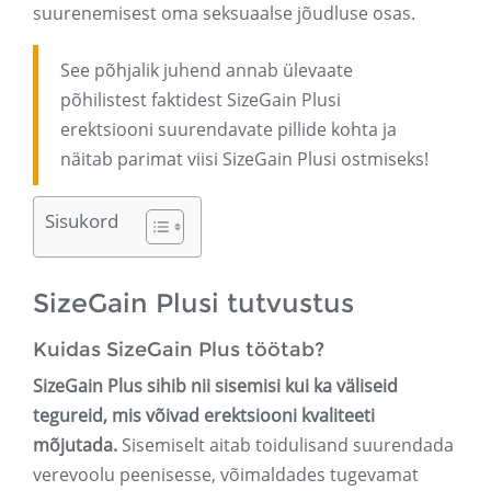
suurenemisest oma seksuaalse jõudluse osas.
See põhjalik juhend annab ülevaate
põhilistest faktidest SizeGain Plusi
erektsiooni suurendavate pillide kohta ja
näitab parimat viisi SizeGain Plusi ostmiseks!
Sisukord
SizeGain Plusi tutvustus
Kuidas SizeGain Plus töötab?
SizeGain Plus sihib nii sisemisi kui ka väliseid
tegureid, mis võivad erektsiooni kvaliteeti
mõjutada.
Sisemiselt aitab toidulisand suurendada
verevoolu peenisesse, võimaldades tugevamat