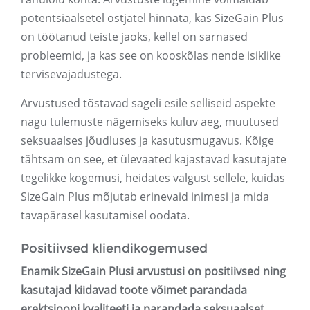
potentsiaalsetel ostjatel hinnata, kas SizeGain Plus
on töötanud teiste jaoks, kellel on sarnased
probleemid, ja kas see on kooskõlas nende isiklike
tervisevajadustega.
Arvustused tõstavad sageli esile selliseid aspekte
nagu tulemuste nägemiseks kuluv aeg, muutused
seksuaalses jõudluses ja kasutusmugavus. Kõige
tähtsam on see, et ülevaated kajastavad kasutajate
tegelikke kogemusi, heidates valgust sellele, kuidas
SizeGain Plus mõjutab erinevaid inimesi ja mida
tavapärasel kasutamisel oodata.
Positiivsed kliendikogemused
Enamik SizeGain Plusi arvustusi on positiivsed ning
kasutajad kiidavad toote võimet parandada
erektsiooni kvaliteeti ja parandada seksuaalset