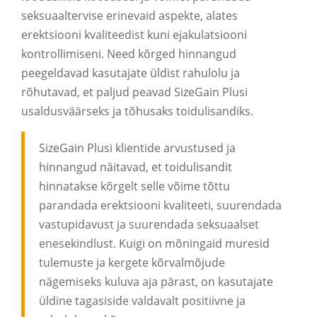
seksuaaltervise erinevaid aspekte, alates
erektsiooni kvaliteedist kuni ejakulatsiooni
kontrollimiseni. Need kõrged hinnangud
peegeldavad kasutajate üldist rahulolu ja
rõhutavad, et paljud peavad SizeGain Plusi
usaldusväärseks ja tõhusaks toidulisandiks.
SizeGain Plusi klientide arvustused ja
hinnangud näitavad, et toidulisandit
hinnatakse kõrgelt selle võime tõttu
parandada erektsiooni kvaliteeti, suurendada
vastupidavust ja suurendada seksuaalset
enesekindlust. Kuigi on mõningaid muresid
tulemuste ja kergete kõrvalmõjude
nägemiseks kuluva aja pärast, on kasutajate
üldine tagasiside valdavalt positiivne ja