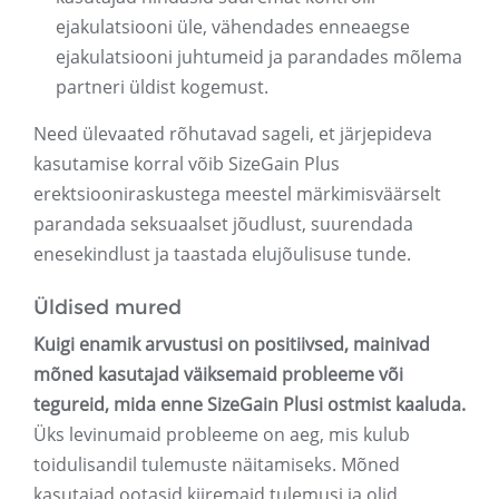
ejakulatsiooni üle, vähendades enneaegse
ejakulatsiooni juhtumeid ja parandades mõlema
partneri üldist kogemust.
Need ülevaated rõhutavad sageli, et järjepideva
kasutamise korral võib SizeGain Plus
erektsiooniraskustega meestel märkimisväärselt
parandada seksuaalset jõudlust, suurendada
enesekindlust ja taastada elujõulisuse tunde.
Üldised mured
Kuigi enamik arvustusi on positiivsed, mainivad
mõned kasutajad väiksemaid probleeme või
tegureid, mida enne SizeGain Plusi ostmist kaaluda.
Üks levinumaid probleeme on aeg, mis kulub
toidulisandil tulemuste näitamiseks. Mõned
kasutajad ootasid kiiremaid tulemusi ja olid