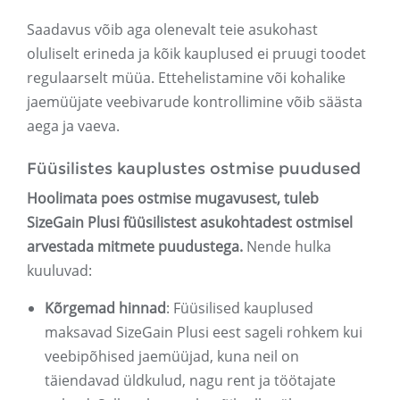
Saadavus võib aga olenevalt teie asukohast
oluliselt erineda ja kõik kauplused ei pruugi toodet
regulaarselt müüa. Ettehelistamine või kohalike
jaemüüjate veebivarude kontrollimine võib säästa
aega ja vaeva.
Füüsilistes kauplustes ostmise puudused
Hoolimata poes ostmise mugavusest, tuleb
SizeGain Plusi füüsilistest asukohtadest ostmisel
arvestada mitmete puudustega.
Nende hulka
kuuluvad:
Kõrgemad hinnad
: Füüsilised kauplused
maksavad SizeGain Plusi eest sageli rohkem kui
veebipõhised jaemüüjad, kuna neil on
täiendavad üldkulud, nagu rent ja töötajate