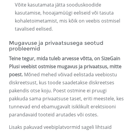
Võite kasutamata jätta sooduskoodide
kasutamise, hooajamüügi eeliseid või tasuta
kohaletoimetamist, mis kõik on veebis ostmisel
tavalised eelised.
Mugavuse ja privaatsusega seotud
probleemid
Teine tegur, mida tuleb arvesse võtta, on SizeGain
Plusi veebist ostmise mugavus ja privaatsus, mitte
poest.
Mõned mehed võivad eelistada veebiostu
diskreetsust, kus toode saadetakse diskreetses
pakendis otse koju. Poest ostmine ei pruugi
pakkuda sama privaatsuse taset, eriti meestele, kes
tunnevad end ebamugavalt isiklikult erektsiooni
parandavaid tooteid arutades või ostes.
Lisaks pakuvad veebiplatvormid sageli lihtsaid