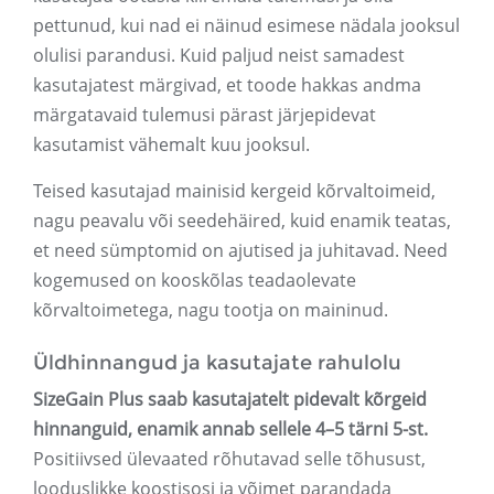
pettunud, kui nad ei näinud esimese nädala jooksul
olulisi parandusi. Kuid paljud neist samadest
kasutajatest märgivad, et toode hakkas andma
märgatavaid tulemusi pärast järjepidevat
kasutamist vähemalt kuu jooksul.
Teised kasutajad mainisid kergeid kõrvaltoimeid,
nagu peavalu või seedehäired, kuid enamik teatas,
et need sümptomid on ajutised ja juhitavad. Need
kogemused on kooskõlas teadaolevate
kõrvaltoimetega, nagu tootja on maininud.
Üldhinnangud ja kasutajate rahulolu
SizeGain Plus saab kasutajatelt pidevalt kõrgeid
hinnanguid, enamik annab sellele 4–5 tärni 5-st.
Positiivsed ülevaated rõhutavad selle tõhusust,
looduslikke koostisosi ja võimet parandada