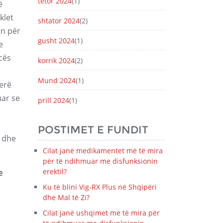
tetor 2024
(1)
ë
klet
shtator 2024
(2)
en për
gusht 2024
(1)
e
cës
korrik 2024
(2)
Mund 2024
(1)
herë
uar se
prill 2024
(1)
POSTIMET E FUNDIT
u dhe
Cilat janë medikamentet më të mira
për të ndihmuar me disfunksionin
erektil?
e
Ku të blini Vig-RX Plus në Shqipëri
dhe Mal të Zi?
Cilat janë ushqimet më të mira për