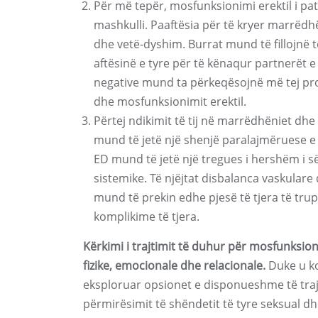
Për më tepër, mosfunksionimi erektil i pa
mashkulli. Paaftësia për të kryer marrëdhë
dhe vetë-dyshim. Burrat mund të fillojnë 
aftësinë e tyre për të kënaqur partnerët 
negative mund ta përkeqësojnë më tej prob
dhe mosfunksionimit erektil.
Përtej ndikimit të tij në marrëdhëniet dhe
mund të jetë një shenjë paralajmëruese e
ED mund të jetë një tregues i hershëm i s
sistemike. Të njëjtat disbalanca vaskula
mund të prekin edhe pjesë të tjera të trup
komplikime të tjera.
Kërkimi i trajtimit të duhur për mosfunksio
fizike, emocionale dhe relacionale.
Duke u ko
eksploruar opsionet e disponueshme të traj
përmirësimit të shëndetit të tyre seksual d