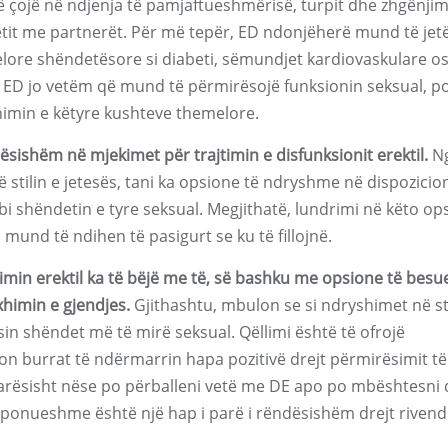
çojë në ndjenja të pamjaftueshmërisë, turpit dhe zhgënjimi
tit me partnerët. Për më tepër, ED ndonjëherë mund të jetë
ore shëndetësore si diabeti, sëmundjet kardiovaskulare o
i ED jo vetëm që mund të përmirësojë funksionin seksual, p
himin e këtyre kushteve themelore.
dësishëm në mjekimet për trajtimin e disfunksionit erektil.
N
 stilin e jetesës, tani ka opsione të ndryshme në dispozicio
bi shëndetin e tyre seksual. Megjithatë, lundrimi në këto op
nd të ndihen të pasigurt se ku të fillojnë.
nimin erektil ka të bëjë me të, së bashku me opsione të bes
imin e gjendjes.
Gjithashtu, mbulon se si ndryshimet në sti
n shëndet më të mirë seksual. Qëllimi është të ofrojë
on burrat të ndërmarrin hapa pozitivë drejt përmirësimit të
avarësisht nëse po përballeni vetë me DE apo po mbështesni 
isponueshme është një hap i parë i rëndësishëm drejt rivend