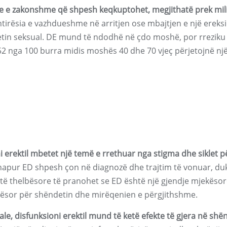
dje e zakonshme që shpesh keqkuptohet, megjithatë prek mil
tirësia e vazhdueshme në arritjen ose mbajtjen e një ereks
etin seksual. DE mund të ndodhë në çdo moshë, por rreziku 
 nga 100 burra midis moshës 40 dhe 70 vjeç përjetojnë një
i erektil mbetet një temë e rrethuar nga stigma dhe siklet p
hapur ED shpesh çon në diagnozë dhe trajtim të vonuar, du
të thelbësore të pranohet se ED është një gjendje mjekësor
elbësor për shëndetin dhe mirëqenien e përgjithshme.
ale, disfunksioni erektil mund të ketë efekte të gjera në shë