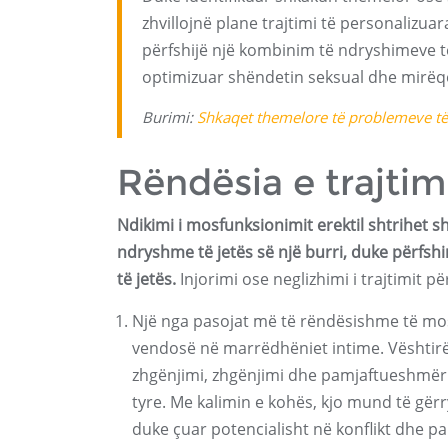
zhvillojnë plane trajtimi të personalizua
përfshijë një kombinim të ndryshimeve të s
optimizuar shëndetin seksual dhe mirëq
Burimi:
Shkaqet themelore të problemeve të
Rëndësia e trajtim
Ndikimi i mosfunksionimit erektil shtrihet 
ndryshme të jetës së një burri, duke përfshi
të jetës.
Injorimi ose neglizhimi i trajtimit p
Një nga pasojat më të rëndësishme të mos
vendosë në marrëdhëniet intime. Vështir
zhgënjimi, zhgënjimi dhe pamjaftueshmërie
tyre. Me kalimin e kohës, kjo mund të gë
duke çuar potencialisht në konflikt dhe p