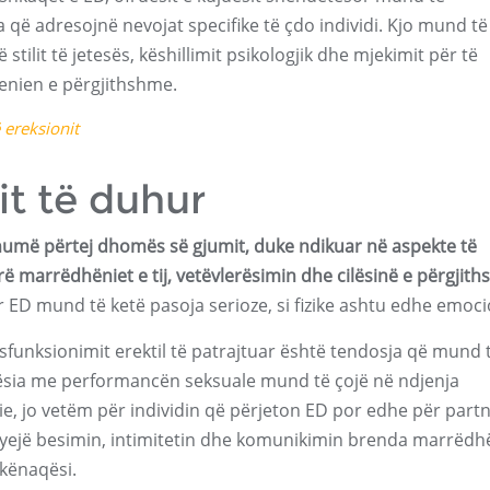
ra që adresojnë nevojat specifike të çdo individi. Kjo mund të
tilit të jetesës, këshillimit psikologjik dhe mjekimit për të
enien e përgjithshme.
 ereksionit
it të duhur
shumë përtej dhomës së gjumit, duke ndikuar në aspekte të
rë marrëdhëniet e tij, vetëvlerësimin dhe cilësinë e përgjit
ër ED mund të ketë pasoja serioze, si fizike ashtu edhe emoci
funksionimit erektil të patrajtuar është tendosja që mund 
ësia me performancën seksuale mund të çojë në ndjenja
, jo vetëm për individin që përjeton ED por edhe për partn
rryejë besimin, intimitetin dhe komunikimin brenda marrëdh
akënaqësi.