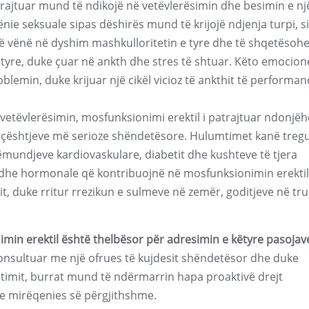
trajtuar mund të ndikojë në vetëvlerësimin dhe besimin e nj
nie seksuale sipas dëshirës mund të krijojë ndjenja turpi, si
të vënë në dyshim mashkulloritetin e tyre dhe të shqetësoh
e tyre, duke çuar në ankth dhe stres të shtuar. Këto emocion
lemin, duke krijuar një cikël vicioz të ankthit të performan
 vetëvlerësimin, mosfunksionimi erektil i patrajtuar ndonjë
 çështjeve më serioze shëndetësore. Hulumtimet kanë treg
ëmundjeve kardiovaskulare, diabetit dhe kushteve të tjera
re dhe hormonale që kontribuojnë në mosfunksionimin erektil
it, duke rritur rrezikun e sulmeve në zemër, goditjeve në tr
nimin erektil është thelbësor për adresimin e këtyre pasojav
nsultuar me një ofrues të kujdesit shëndetësor dhe duke
timit, burrat mund të ndërmarrin hapa proaktivë drejt
he mirëqenies së përgjithshme.