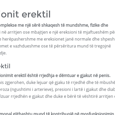
onit erektil
 komplekse me një sërë shkaqesh të mundshme, fizike dhe
i në arritjen ose mbajtjen e një ereksioni të mjaftueshëm pë
ë e herëpashershme me ereksionet janë normale dhe shpesh
oblemet e vazhdueshme ose të përsëritura mund të tregojnë
dje.
ktil
onimit erektil është rrjedhja e dëmtuar e gjakut në penis.
is zgjerohen, duke lejuar që gjaku të rrjedhë dhe të mbushë
leroza (ngushtimi i arterieve), presioni i lartë i gjakut dhe dia
zuar rrjedhën e gjakut dhe duke e bërë të vështirë arritjen
ormonal gjithashtu mund të kontribuojë në mosfunksionimin