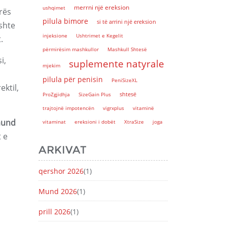
merrni një ereksion
ushqimet
rës
pilula bimore
si të arrini një ereksion
ushte
injeksione
Ushtrimet e Kegelit
.
përmirësim mashkullor
Mashkull Shtesë
i,
suplemente natyrale
mjekim
pilula për penisin
PeniSizeXL
ektil,
shtesë
ProZgjidhja
SizeGain Plus
trajtojnë impotencën
vigrxplus
vitaminë
 mund
vitaminat
ereksioni i dobët
XtraSize
joga
 e
ARKIVAT
qershor 2026
(1)
Mund 2026
(1)
prill 2026
(1)