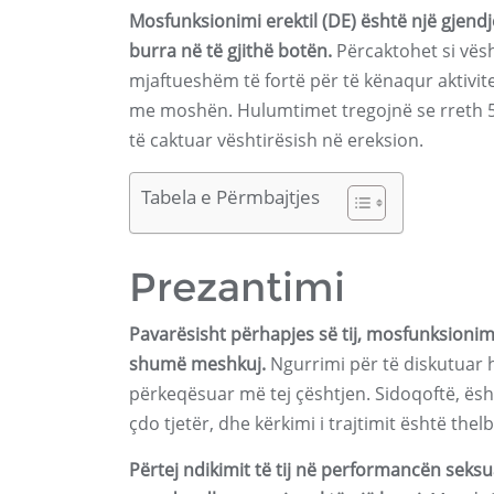
Mosfunksionimi erektil (DE) është një gjen
burra në të gjithë botën.
Përcaktohet si vësh
mjaftueshëm të fortë për të kënaqur aktivit
me moshën. Hulumtimet tregojnë se rreth 52
të caktuar vështirësish në ereksion.
Tabela e Përmbajtjes
Prezantimi
Pavarësisht përhapjes së tij, mosfunksionim
shumë meshkuj.
Ngurrimi për të diskutuar 
përkeqësuar më tej çështjen. Sidoqoftë, ësh
çdo tjetër, dhe kërkimi i trajtimit është th
Përtej ndikimit të tij në performancën seksu