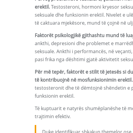
erektil.
Testosteroni, hormoni kryesor seksua
seksuale dhe funksionin erektil. Nivelet e u
të caktuara mjekësore, mund të çojnë në ulje
Faktorët psikologjikë gjithashtu mund të lu
ankthi, depresioni dhe problemet e marrë
seksuale. Ankthi i performancës, në veçanti, 
pasi frika nga dështimi gjatë aktivitetit se
Për më tepër, faktorët e stilit të jetesës si
të kontribuojnë në mosfunksionimin erektil.
testosteronit dhe të dëmtojnë shëndetin e p
funksionin erektil.
Të kuptuarit e natyrës shumëplanëshe të mo
trajtimin efektiv.
Duke identifikuar shkakun themelor ose 