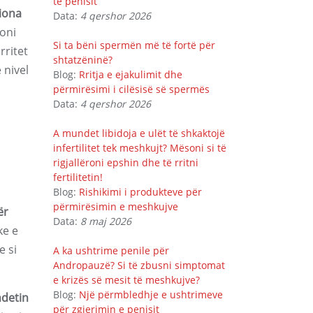
të penisit
iona
Data:
4 qershor 2026
ioni
Si ta bëni spermën më të fortë për
rritet
shtatzëninë?
 nivel
Blog:
Rritja e ejakulimit dhe
përmirësimi i cilësisë së spermës
Data:
4 qershor 2026
A mundet libidoja e ulët të shkaktojë
infertilitet tek meshkujt? Mësoni si të
rigjallëroni epshin dhe të rritni
fertilitetin!
Blog:
Rishikimi i produkteve për
përmirësimin e meshkujve
ër
Data:
8 maj 2026
ke e
e si
A ka ushtrime penile për
Andropauzë? Si të zbusni simptomat
e krizës së mesit të meshkujve?
Blog:
Një përmbledhje e ushtrimeve
ndetin
për zgjerimin e penisit