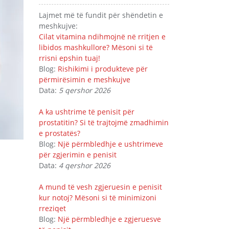
Lajmet më të fundit për shëndetin e
meshkujve:
Cilat vitamina ndihmojnë në rritjen e
libidos mashkullore? Mësoni si të
rrisni epshin tuaj!
Blog:
Rishikimi i produkteve për
përmirësimin e meshkujve
Data:
5 qershor 2026
A ka ushtrime të penisit për
prostatitin? Si të trajtojmë zmadhimin
e prostatës?
Blog:
Një përmbledhje e ushtrimeve
për zgjerimin e penisit
Data:
4 qershor 2026
A mund të vesh zgjeruesin e penisit
kur notoj? Mësoni si të minimizoni
rreziqet
Blog:
Një përmbledhje e zgjeruesve