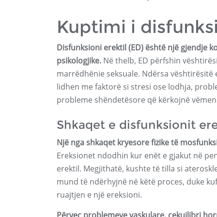
Kuptimi i disfunksi
Disfunksioni erektil (ED) është një gjendje
psikologjike.
Në thelb, ED përfshin vështirës
marrëdhënie seksuale. Ndërsa vështirësit
lidhen me faktorë si stresi ose lodhja, pr
probleme shëndetësore që kërkojnë vëmen
Shkaqet e disfunksionit ere
Një nga shkaqet kryesore fizike të mosfunksi
Ereksionet ndodhin kur enët e gjakut në pen
erektil. Megjithatë, kushte të tilla si aterosk
mund të ndërhyjnë në këtë proces, duke kufi
ruajtjen e një ereksioni.
Përveç problemeve vaskulare, çekuilibri h