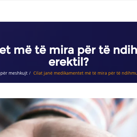
et më të mira për të ndi
erektil?
 për meshkujt
Cilat janë medikamentet më të mira për të ndihmu