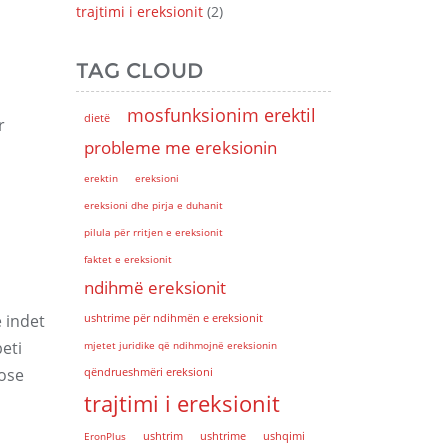
trajtimi i ereksionit
(2)
TAG CLOUD
mosfunksionim erektil
dietë
r
probleme me ereksionin
erektin
ereksioni
ereksioni dhe pirja e duhanit
pilula për rritjen e ereksionit
faktet e ereksionit
ndihmë ereksionit
 indet
ushtrime për ndihmën e ereksionit
beti
mjetet juridike që ndihmojnë ereksionin
 ose
qëndrueshmëri ereksioni
trajtimi i ereksionit
EronPlus
ushtrim
ushtrime
ushqimi