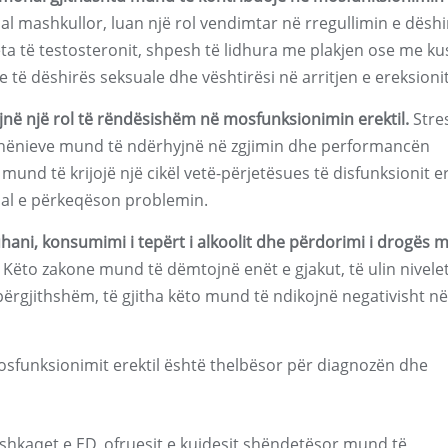
l mashkullor, luan një rol vendimtar në rregullimin e dëshi
lëta të testosteronit, shpesh të lidhura me plakjen ose me k
 të dëshirës seksuale dhe vështirësi në arritjen e ereksionit
ajnë një rol të rëndësishëm në mosfunksionimin erektil.
Stres
dhënieve mund të ndërhyjnë në zgjimin dhe performancën
mund të krijojë një cikël vetë-përjetësues të disfunksionit er
ksual e përkeqëson problemin.
 duhani, konsumimi i tepërt i alkoolit dhe përdorimi i drogës
Këto zakone mund të dëmtojnë enët e gjakut, të ulin nivelet
ërgjithshëm, të gjitha këto mund të ndikojnë negativisht në
sfunksionimit erektil është thelbësor për diagnozën dhe
shkaqet e ED, ofruesit e kujdesit shëndetësor mund të