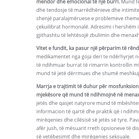
mendor dhe emocional të një burri.
Mund të 
dhe tendosje të marrëdhënieve dhe intimite
shenjë paralajmëruese e problemeve themel
çekuilibrat hormonalë. Adresimi i hershëm 
gjithashtu të lehtësojë zbulimin dhe menax
Vitet e fundit, ka pasur një përparim të rën
medikamentet nga goja deri te ndërhyrjet në
të ndihmuar burrat të rimarrin kontrollin m
mund të jetë dërrmues dhe shumë meshkuj mu
Marrja e trajtimit të duhur për mosfunksio
mjekësore që mund të ndihmojnë në menaxh
jetës dhe qasjet natyrore mund të mbështesi
informacion të qartë dhe praktik që i ndihm
mirëqenies dhe cilësisë së jetës së tyre. P
afër jush, të mësuarit rreth opsioneve të d
së vetëbesimit dhe mirëqenies seksuale.