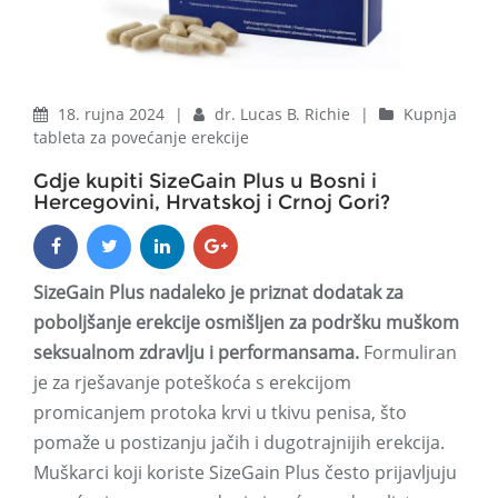
18. rujna 2024
|
dr. Lucas B. Richie
|
Kupnja
tableta za povećanje erekcije
Gdje kupiti SizeGain Plus u Bosni i
Hercegovini, Hrvatskoj i Crnoj Gori?
SizeGain Plus nadaleko je priznat dodatak za
poboljšanje erekcije osmišljen za podršku muškom
seksualnom zdravlju i performansama.
Formuliran
je za rješavanje poteškoća s erekcijom
promicanjem protoka krvi u tkivu penisa, što
pomaže u postizanju jačih i dugotrajnijih erekcija.
Muškarci koji koriste SizeGain Plus često prijavljuju