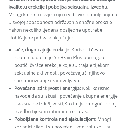
kvalitetu erekcije i poboljša seksualnu izvedbu.
Mnogi korisnici izvješćuju o vidljivim poboljšanjima
u svojoj sposobnosti održavanja snažne erekcije
nakon nekoliko tjedana dosljedne upotrebe.
Uobičajene pohvale uključuju:
Jače, dugotrajnije erekcije
: Korisnici često
spominju da im je SizeGain Plus pomogao
postići čvršće erekcije koje su trajale tijekom
seksualne aktivnosti, povećavajući njihovo
samopouzdanje i zadovoljstvo.
Povećana izdržljivost i energija
: Neki korisnici
navode da su iskusili povećanje ukupne energije
i seksualne izdržljivosti, što im je omogućilo bolju
izvedbu tijekom intimnih trenutaka.
Poboljšana kontrola nad ejakulacijom
: Mnogi
korisnici cijenili su povećanu kontrolu koju su