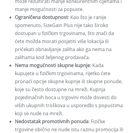
može rezultirati manje konkurentnim cijenama i
manje mogućnosti za popuste.
Ograničena dostupnost
: Kao što je ranije
spomenuto, SizeGain Plus nije tako široko
dostupan u fizičkim trgovinama, što znači da
ćete možda morati posjetiti više lokacija ili
pričekati obnavljanje zaliha ako ga nema na
zalihama kod željenog prodavača.
Nema mogućnosti skupne kupnje
: Kada
kupujete u fizičkim trgovinama, rijetko ćete
pronaći opcije skupne kupnje ili skupne ponude,
koje su često dostupne na mreži. Kupnja
pojedinačnih boca u trgovini može dovesti do
viših ukupnih troškova u usporedbi s popustima
koji se nude na mreži.
Nedostatak promotivnih ponuda
: Fizičke
trgovine obično ne nude istu razinu promocija ili