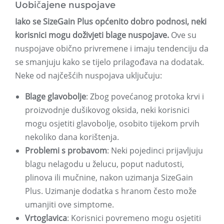
Uobičajene nuspojave
Iako se SizeGain Plus općenito dobro podnosi, neki
korisnici mogu doživjeti blage nuspojave.
Ove su
nuspojave obično privremene i imaju tendenciju da
se smanjuju kako se tijelo prilagođava na dodatak.
Neke od najčešćih nuspojava uključuju:
Blage glavobolje
: Zbog povećanog protoka krvi i
proizvodnje dušikovog oksida, neki korisnici
mogu osjetiti glavobolje, osobito tijekom prvih
nekoliko dana korištenja.
Problemi s probavom
: Neki pojedinci prijavljuju
blagu nelagodu u želucu, poput nadutosti,
plinova ili mučnine, nakon uzimanja SizeGain
Plus. Uzimanje dodatka s hranom često može
umanjiti ove simptome.
Vrtoglavica
: Korisnici povremeno mogu osjetiti