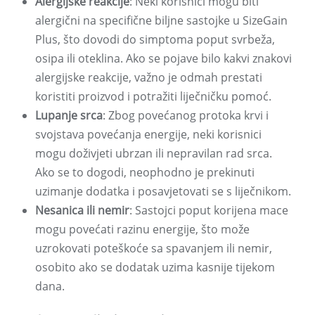
Alergijske reakcije
: Neki korisnici mogu biti
alergični na specifične biljne sastojke u SizeGain
Plus, što dovodi do simptoma poput svrbeža,
osipa ili oteklina. Ako se pojave bilo kakvi znakovi
alergijske reakcije, važno je odmah prestati
koristiti proizvod i potražiti liječničku pomoć.
Lupanje srca
: Zbog povećanog protoka krvi i
svojstava povećanja energije, neki korisnici
mogu doživjeti ubrzan ili nepravilan rad srca.
Ako se to dogodi, neophodno je prekinuti
uzimanje dodatka i posavjetovati se s liječnikom.
Nesanica ili nemir
: Sastojci poput korijena mace
mogu povećati razinu energije, što može
uzrokovati poteškoće sa spavanjem ili nemir,
osobito ako se dodatak uzima kasnije tijekom
dana.