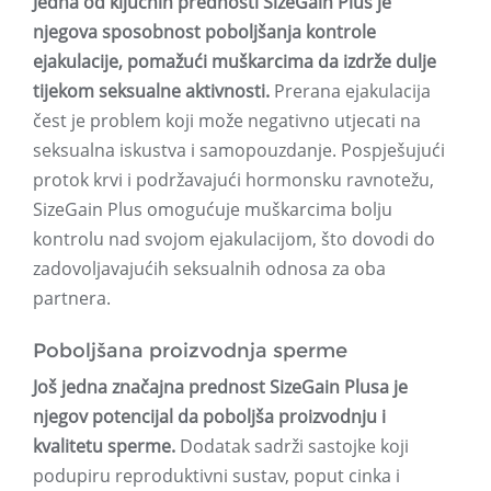
Jedna od ključnih prednosti SizeGain Plus je
njegova sposobnost poboljšanja kontrole
ejakulacije, pomažući muškarcima da izdrže dulje
tijekom seksualne aktivnosti.
Prerana ejakulacija
čest je problem koji može negativno utjecati na
seksualna iskustva i samopouzdanje. Pospješujući
protok krvi i podržavajući hormonsku ravnotežu,
SizeGain Plus omogućuje muškarcima bolju
kontrolu nad svojom ejakulacijom, što dovodi do
zadovoljavajućih seksualnih odnosa za oba
partnera.
Poboljšana proizvodnja sperme
Još jedna značajna prednost SizeGain Plusa je
njegov potencijal da poboljša proizvodnju i
kvalitetu sperme.
Dodatak sadrži sastojke koji
podupiru reproduktivni sustav, poput cinka i