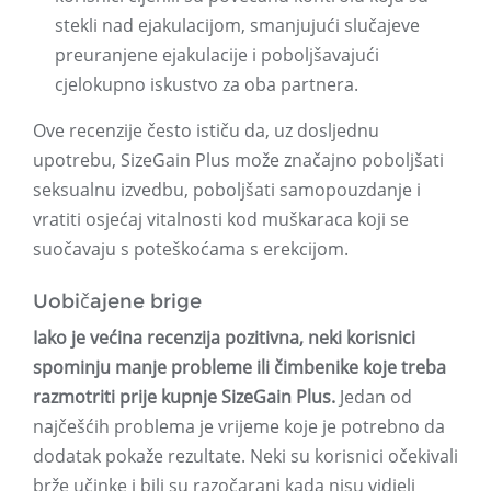
stekli nad ejakulacijom, smanjujući slučajeve
preuranjene ejakulacije i poboljšavajući
cjelokupno iskustvo za oba partnera.
Ove recenzije često ističu da, uz dosljednu
upotrebu, SizeGain Plus može značajno poboljšati
seksualnu izvedbu, poboljšati samopouzdanje i
vratiti osjećaj vitalnosti kod muškaraca koji se
suočavaju s poteškoćama s erekcijom.
Uobičajene brige
Iako je većina recenzija pozitivna, neki korisnici
spominju manje probleme ili čimbenike koje treba
razmotriti prije kupnje SizeGain Plus.
Jedan od
najčešćih problema je vrijeme koje je potrebno da
dodatak pokaže rezultate. Neki su korisnici očekivali
brže učinke i bili su razočarani kada nisu vidjeli