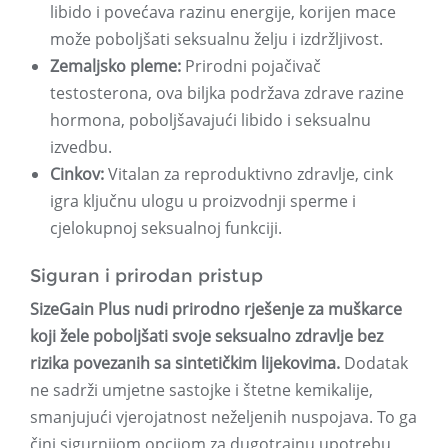
libido i povećava razinu energije, korijen mace
može poboljšati seksualnu želju i izdržljivost.
Zemaljsko pleme:
Prirodni pojačivač
testosterona, ova biljka podržava zdrave razine
hormona, poboljšavajući libido i seksualnu
izvedbu.
Cinkov:
Vitalan za reproduktivno zdravlje, cink
igra ključnu ulogu u proizvodnji sperme i
cjelokupnoj seksualnoj funkciji.
Siguran i prirodan pristup
SizeGain Plus nudi prirodno rješenje za muškarce
koji žele poboljšati svoje seksualno zdravlje bez
rizika povezanih sa sintetičkim lijekovima.
Dodatak
ne sadrži umjetne sastojke i štetne kemikalije,
smanjujući vjerojatnost neželjenih nuspojava. To ga
čini sigurnijom opcijom za dugotrajnu upotrebu,