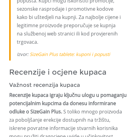
popusta. Kupci mogu iskoristiti promocije,
sezonske rasprodaje i promotivne kodove
kako bi uštedjeli na kupnji. Za najbolje cijene i
legitimne proizvode preporučuje se kupnja
na službenoj web stranici ili kod provjerenih
trgovaca.
Izvor:
SizeGain Plus tablete: kuponi i popusti
Recenzije i ocjene kupaca
Važnost recenzija kupaca
Recenzije kupaca igraju ključnu ulogu u pomaganju
potencijalnim kupcima da donesu informirane
odluke o SizeGain Plus.
S toliko mnogo proizvoda
za poboljšanje erekcije dostupnih na tržištu,
iskrene povratne informacije stvarnih korisnika
mogu pružiti dragocjene uvide u učinkovitost