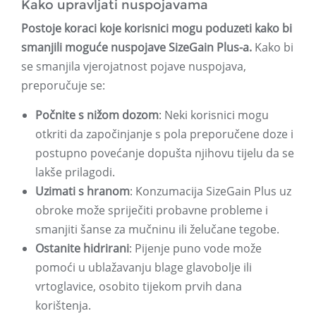
Kako upravljati nuspojavama
Postoje koraci koje korisnici mogu poduzeti kako bi
smanjili moguće nuspojave SizeGain Plus-a.
Kako bi
se smanjila vjerojatnost pojave nuspojava,
preporučuje se:
Počnite s nižom dozom
: Neki korisnici mogu
otkriti da započinjanje s pola preporučene doze i
postupno povećanje dopušta njihovu tijelu da se
lakše prilagodi.
Uzimati s hranom
: Konzumacija SizeGain Plus uz
obroke može spriječiti probavne probleme i
smanjiti šanse za mučninu ili želučane tegobe.
Ostanite hidrirani
: Pijenje puno vode može
pomoći u ublažavanju blage glavobolje ili
vrtoglavice, osobito tijekom prvih dana
korištenja.