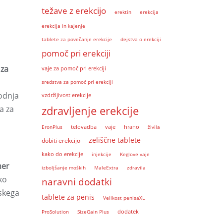
težave z erekcijo
erektin
erekcija
erekcija in kajenje
tablete za povečanje erekcije
dejstva o erekciji
pomoč pri erekciji
 za
vaje za pomoč pri erekciji
sredstva za pomoč pri erekciji
vodnja
vzdržljivost erekcije
zdravljenje erekcije
a za
EronPlus
telovadba
vaje
hrano
živila
zeliščne tablete
dobiti erekcijo
kako do erekcije
injekcije
Keglove vaje
mer
izboljšanje moških
MaleExtra
zdravila
ko
naravni dodatki
nskega
tablete za penis
Velikost penisaXL
dodatek
ProSolution
SizeGain Plus