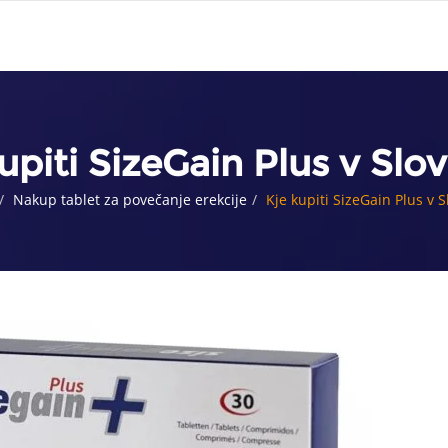
upiti SizeGain Plus v Slov
Nakup tablet za povečanje erekcije
Kje kupiti SizeGain Plus v S