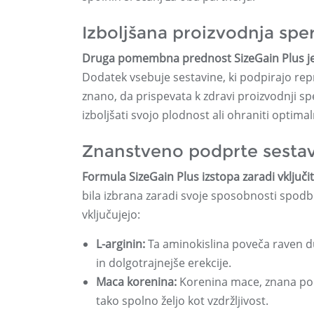
Izboljšana proizvodnja sp
Druga pomembna prednost SizeGain Plus je n
Dodatek vsebuje sestavine, ki podpirajo repr
znano, da prispevata k zdravi proizvodnji sp
izboljšati svojo plodnost ali ohraniti optima
Znanstveno podprte sesta
Formula SizeGain Plus izstopa zaradi vključ
bila izbrana zaradi svoje sposobnosti spodbu
vključujejo:
L-arginin:
Ta aminokislina poveča raven du
in dolgotrajnejše erekcije.
Maca korenina:
Korenina mace, znana po te
tako spolno željo kot vzdržljivost.