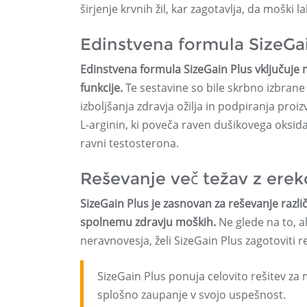
širjenje krvnih žil, kar zagotavlja, da moški
Edinstvena formula SizeGa
Edinstvena formula SizeGain Plus vključuje m
funkcije.
Te sestavine so bile skrbno izbrane
izboljšanja zdravja ožilja in podpiranja pro
L-arginin, ki poveča raven dušikovega oksida 
ravni testosterona.
Reševanje več težav z erek
SizeGain Plus je zasnovan za reševanje različ
spolnemu zdravju moških.
Ne glede na to, al
neravnovesja, želi SizeGain Plus zagotoviti re
SizeGain Plus ponuja celovito rešitev za mo
splošno zaupanje v svojo uspešnost.