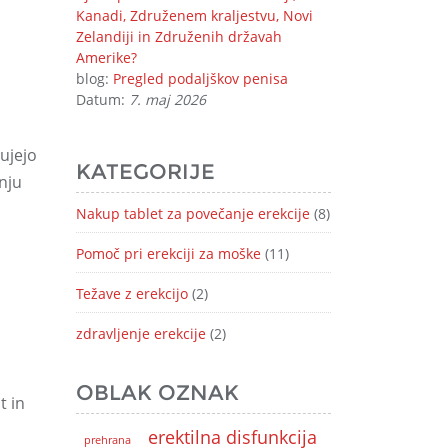
Kanadi, Združenem kraljestvu, Novi
Zelandiji in Združenih državah
Amerike?
blog:
Pregled podaljškov penisa
Datum:
7. maj 2026
ujejo
KATEGORIJE
anju
Nakup tablet za povečanje erekcije
(8)
Pomoč pri erekciji za moške
(11)
Težave z erekcijo
(2)
zdravljenje erekcije
(2)
OBLAK OZNAK
t in
erektilna disfunkcija
prehrana