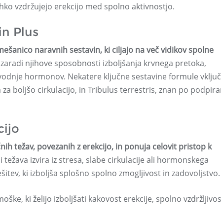
 lahko vzdržujejo erekcijo med spolno aktivnostjo.
in Plus
ešanico naravnih sestavin, ki ciljajo na več vidikov spolne
 zaradi njihove sposobnosti izboljšanja krvnega pretoka,
izvodnje hormonov. Nekatere ključne sestavine formule vključ
za boljšo cirkulacijo, in Tribulus terrestris, znan po podpir
cijo
nih težav, povezanih z erekcijo, in ponuja celovit pristop k
i težava izvira iz stresa, slabe cirkulacije ali hormonskega
šitev, ki izboljša splošno spolno zmogljivost in zadovoljstvo.
ške, ki želijo izboljšati kakovost erekcije, spolno vzdržljivos