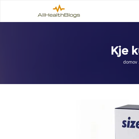
Kje k
domov