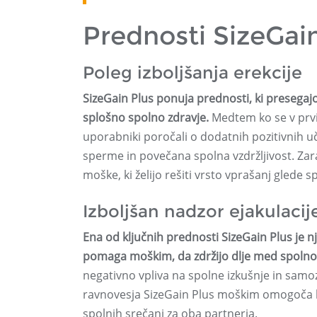
Prednosti SizeGai
Poleg izboljšanja erekcije
SizeGain Plus ponuja prednosti, ki presegajo
splošno spolno zdravje.
Medtem ko se v prvi v
uporabniki poročali o dodatnih pozitivnih uč
sperme in povečana spolna vzdržljivost. Zara
moške, ki želijo rešiti vrsto vprašanj glede 
Izboljšan nadzor ejakulacij
Ena od ključnih prednosti SizeGain Plus je 
pomaga moškim, da zdržijo dlje med spolno 
negativno vpliva na spolne izkušnje in sam
ravnovesja SizeGain Plus moškim omogoča bol
spolnih srečanj za oba partnerja.