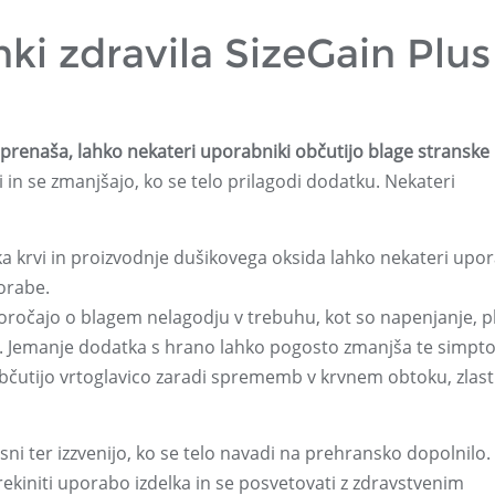
nki zdravila SizeGain Plus
renaša, lahko nekateri uporabniki občutijo blage stranske
i in se zmanjšajo, ko se telo prilagodi dodatku. Nekateri
 krvi in ​​proizvodnje dušikovega oksida lahko nekateri upor
porabe.
oročajo o blagem nelagodju v trebuhu, kot so napenjanje, pli
lus. Jemanje dodatka s hrano lahko pogosto zmanjša te simpt
bčutijo vrtoglavico zaradi sprememb v krvnem obtoku, zlas
asni ter izzvenijo, ko se telo navadi na prehransko dopolnilo.
 prekiniti uporabo izdelka in se posvetovati z zdravstvenim