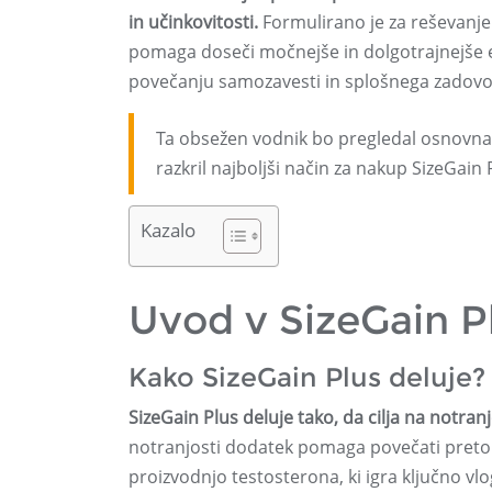
in učinkovitosti.
Formulirano je za reševanje 
pomaga doseči močnejše in dolgotrajnejše er
povečanju samozavesti in splošnega zadovolj
Ta obsežen vodnik bo pregledal osnovna d
razkril najboljši način za nakup SizeGain 
Kazalo
Uvod v SizeGain P
Kako SizeGain Plus deluje?
SizeGain Plus deluje tako, da cilja na notranj
notranjosti dodatek pomaga povečati pretok
proizvodnjo testosterona, ki igra ključno vlo