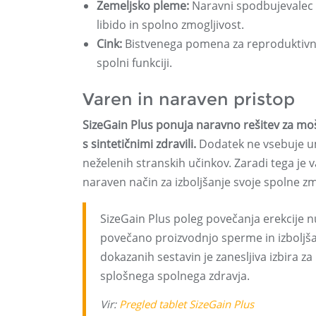
Zemeljsko pleme:
Naravni spodbujevalec 
libido in spolno zmogljivost.
Cink:
Bistvenega pomena za reproduktivno 
spolni funkciji.
Varen in naraven pristop
SizeGain Plus ponuja naravno rešitev za moške
s sintetičnimi zdravili.
Dodatek ne vsebuje ume
neželenih stranskih učinkov. Zaradi tega je 
naraven način za izboljšanje svoje spolne zm
SizeGain Plus poleg povečanja erekcije nu
povečano proizvodnjo sperme in izboljša
dokazanih sestavin je zanesljiva izbira za
splošnega spolnega zdravja.
Vir:
Pregled tablet SizeGain Plus