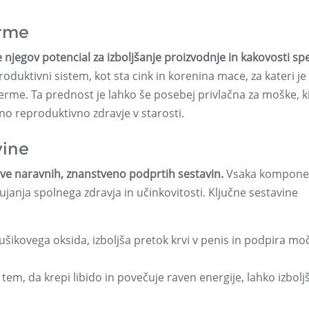
erme
jegov potencial za izboljšanje proizvodnje in kakovosti sp
oduktivni sistem, kot sta cink in korenina mace, za kateri je
erme. Ta prednost je lahko še posebej privlačna za moške, ki 
lno reproduktivno zdravje v starosti.
vine
itve naravnih, znanstveno podprtih sestavin.
Vsaka komponen
janja spolnega zdravja in učinkovitosti. Ključne sestavine
šikovega oksida, izboljša pretok krvi v penis in podpira mo
m, da krepi libido in povečuje raven energije, lahko izbolj