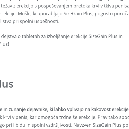
težav z erekcijo s pospeševanjem pretoka krvi v tkiva penisa
ekcije. Moški, ki uporabljajo SizeGain Plus, pogosto poroča
stva pri spolni uspešnosti.
ejstva o tabletah za izboljšanje erekcije SizeGain Plus in
Plus!
lus
e in zunanje dejavnike, ki lahko vplivajo na kakovost erekcije
 krvi v penis, kar omogoča trdnejše erekcije. Prav tako spo
go pri libidu in spolni vzdržljivosti. Navzven SizeGain Plus p