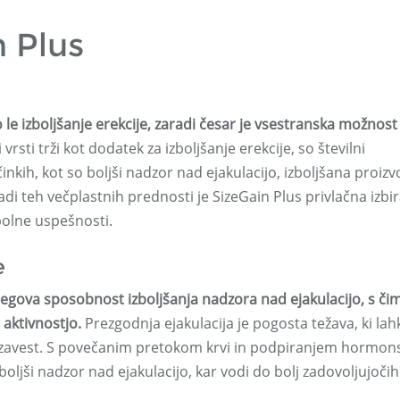
n Plus
 le izboljšanje erekcije, zaradi česar je vsestranska možnost
rsti trži kot dodatek za izboljšanje erekcije, so številni
inkih, kot so boljši nadzor nad ejakulacijo, izboljšana proiz
di teh večplastnih prednosti je SizeGain Plus privlačna izbir
spolne uspešnosti.
e
njegova sposobnost izboljšanja nadzora nad ejakulacijo, s či
aktivnostjo.
Prezgodnja ejakulacija je pogosta težava, ki lah
ozavest. S povečanim pretokom krvi in ​​podpiranjem hormo
jši nadzor nad ejakulacijo, kar vodi do bolj zadovoljujočih