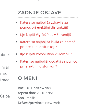
ZADNJE OBJAVE
Katera so najboljša zdravila za
pomoč pri erektilni disfunkciji?
Kje kupiti Vig-RX Plus v Sloveniji?
Katera so najboljša živila za pomoč
pri erektilni disfunkciji?
Kje kupiti ProSolution v Sloveniji?
abniki
Kateri so najboljši dodatki za pomoč
pri erektilni disfunkciji?
ni ali
ome.
O MENI
ti med
Ime
: Dr. HealthWriter
rojstni dan
: 23.10.1961
 Če pa
Spol
: moški
Država/provinca
: New York