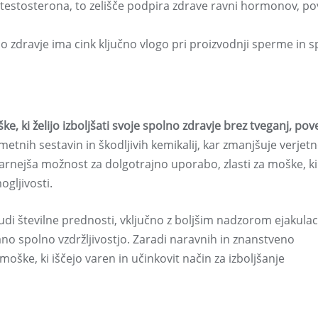
testosterona, to zelišče podpira zdrave ravni hormonov, po
zdravje ima cink ključno vlogo pri proizvodnji sperme in s
, ki želijo izboljšati svoje spolno zdravje brez tveganj, pov
tnih sestavin in škodljivih kemikalij, kar zmanjšuje verjet
varnejša možnost za dolgotrajno uporabo, zlasti za moške, ki
ogljivosti.
di številne prednosti, vključno z boljšim nadzorom ejakulaci
no spolno vzdržljivostjo. Zaradi naravnih in znanstveno
 moške, ki iščejo varen in učinkovit način za izboljšanje