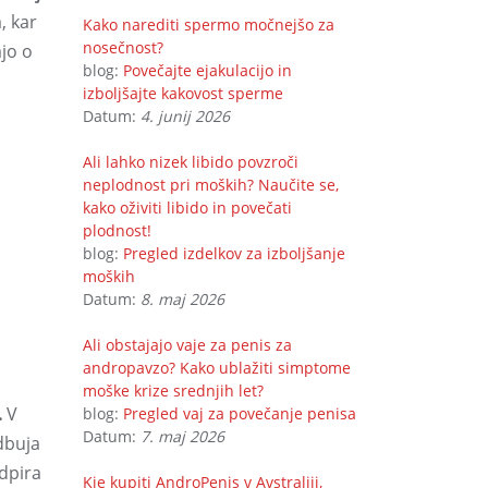
, kar
Kako narediti spermo močnejšo za
nosečnost?
jo o
blog:
Povečajte ejakulacijo in
izboljšajte kakovost sperme
Datum:
4. junij 2026
Ali lahko nizek libido povzroči
neplodnost pri moških? Naučite se,
kako oživiti libido in povečati
plodnost!
blog:
Pregled izdelkov za izboljšanje
moških
Datum:
8. maj 2026
Ali obstajajo vaje za penis za
andropavzo? Kako ublažiti simptome
moške krize srednjih let?
.
V
blog:
Pregled vaj za povečanje penisa
Datum:
7. maj 2026
dbuja
odpira
Kje kupiti AndroPenis v Avstraliji,