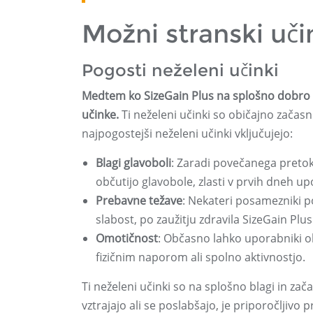
Možni stranski uči
Pogosti neželeni učinki
Medtem ko SizeGain Plus na splošno dobro p
učinke.
Ti neželeni učinki so običajno začasn
najpogostejši neželeni učinki vključujejo:
Blagi glavoboli
: Zaradi povečanega pretoka
občutijo glavobole, zlasti v prvih dneh u
Prebavne težave
: Nekateri posamezniki p
slabost, po zaužitju zdravila SizeGain P
Omotičnost
: Občasno lahko uporabniki o
fizičnim naporom ali spolno aktivnostjo.
Ti neželeni učinki so na splošno blagi in zač
vztrajajo ali se poslabšajo, je priporočljivo