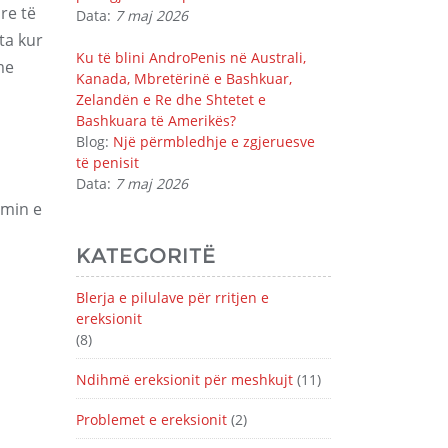
re të
Data:
7 maj 2026
ta kur
Ku të blini AndroPenis në Australi,
me
Kanada, Mbretërinë e Bashkuar,
Zelandën e Re dhe Shtetet e
Bashkuara të Amerikës?
Blog:
Një përmbledhje e zgjeruesve
të penisit
Data:
7 maj 2026
imin e
KATEGORITË
Blerja e pilulave për rritjen e
ereksionit
(8)
Ndihmë ereksionit për meshkujt
(11)
Problemet e ereksionit
(2)