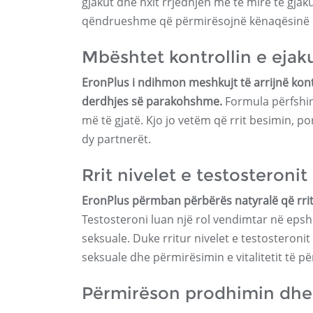
gjakut dhe nxit rrjedhjen më të mirë të gjak
qëndrueshme që përmirësojnë kënaqësinë e
Mbështet kontrollin e eja
EronPlus i ndihmon meshkujt të arrijnë kon
derdhjes së parakohshme.
Formula përfshin
më të gjatë. Kjo jo vetëm që rrit besimin, 
dy partnerët.
Rrit nivelet e testosteronit
EronPlus përmban përbërës natyralë që rrit
Testosteroni luan një rol vendimtar në ep
seksuale. Duke rritur nivelet e testosteron
seksuale dhe përmirësimin e vitalitetit të p
Përmirëson prodhimin dhe f