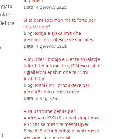
të penisit
 gjata
Data:
4 qershor 2026
dukte
Si ta bëni spermën më të fortë për
Before
shtatzëninë?
Blog:
Rritja e ejakulimit dhe
përmirësimi i cilësisë së spermës
Data:
4 qershor 2026
 e
A mundet libidoja e ulët të shkaktojë
infertilitet tek meshkujt? Mësoni si të
rigjallëroni epshin dhe të rritni
fertilitetin!
Blog:
Rishikimi i produkteve për
përmirësimin e meshkujve
Data:
8 maj 2026
A ka ushtrime penile për
Andropauzë? Si të zbusni simptomat
e krizës së mesit të meshkujve?
Blog:
Një përmbledhje e ushtrimeve
in
për zgjerimin e penisit