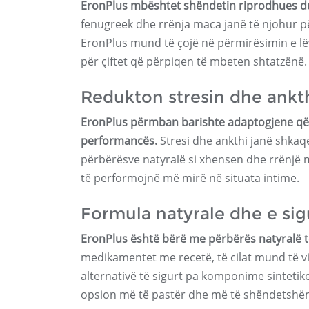
EronPlus mbështet shëndetin riprodhues duk
fenugreek dhe rrënja maca janë të njohur për v
EronPlus mund të çojë në përmirësimin e lë
për çiftet që përpiqen të mbeten shtatzënë.
Redukton stresin dhe ankt
EronPlus përmban barishte adaptogjene që nd
performancës.
Stresi dhe ankthi janë shkaq
përbërësve natyralë si xhensen dhe rrënjë
të performojnë më mirë në situata intime.
Formula natyrale dhe e sig
EronPlus është bërë me përbërës natyralë t
medikamentet me recetë, të cilat mund të v
alternativë të sigurt pa komponime sintetike 
opsion më të pastër dhe më të shëndetshëm