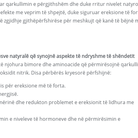
r qarkullimin e përgjithshëm dhe duke rritur nivelet natyro
 efekte me veprim të shpejtë, duke siguruar ereksione të for
jë zgjidhje gjithëpërfshirëse për meshkujt që kanë të bëjnë 
ve natyralë që synojnë aspekte të ndryshme të shëndetit
 të njohura bimore dhe aminoacide që përmirësojnë qarkull
oksidit nitrik. Disa përbërës kryesorë përfshijnë:
nis për ereksione më të forta.
nergjisë.
rinë dhe redukton problemet e ereksionit të lidhura me
min e niveleve të hormoneve dhe në përmirësimin e