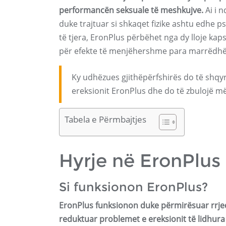
performancën seksuale të meshkujve.
Ai i 
duke trajtuar si shkaqet fizike ashtu edhe p
të tjera, EronPlus përbëhet nga dy lloje k
për efekte të menjëhershme para marrëdhë
Ky udhëzues gjithëpërfshirës do të shqyr
ereksionit EronPlus dhe do të zbulojë m
Tabela e Përmbajtjes
Hyrje në EronPlus
Si funksionon EronPlus?
EronPlus funksionon duke përmirësuar rrjedh
reduktuar problemet e ereksionit të lidhura