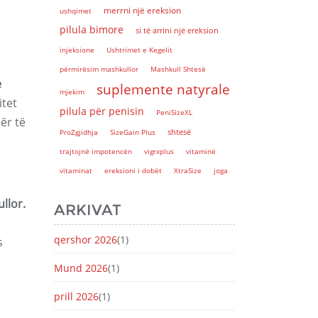
merrni një ereksion
ushqimet
pilula bimore
si të arrini një ereksion
injeksione
Ushtrimet e Kegelit
përmirësim mashkullor
Mashkull Shtesë
e
suplemente natyrale
mjekim
itet
pilula për penisin
PeniSizeXL
ër të
shtesë
ProZgjidhja
SizeGain Plus
trajtojnë impotencën
vigrxplus
vitaminë
vitaminat
ereksioni i dobët
XtraSize
joga
llor.
ARKIVAT
qershor 2026
(1)
s
Mund 2026
(1)
prill 2026
(1)