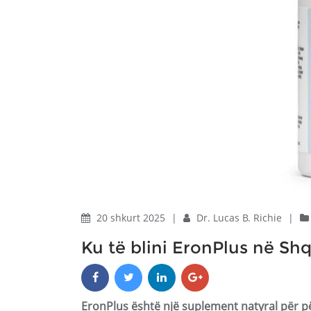
20 shkurt 2025
|
Dr. Lucas B. Richie
|
Ku të blini EronPlus në Shq
EronPlus është një suplement natyral për pë