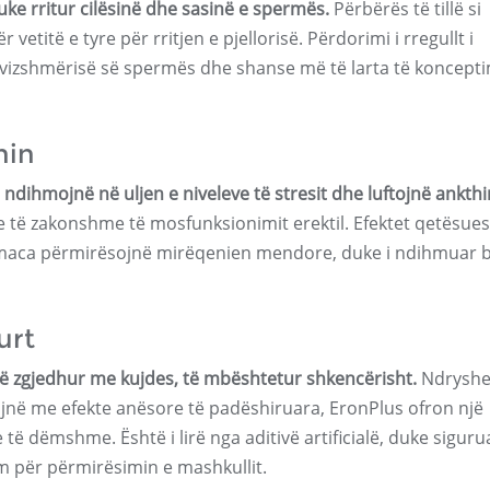
e rritur cilësinë dhe sasinë e spermës.
Përbërës të tillë si
etitë e tyre për rritjen e pjellorisë. Përdorimi i rregullt i
vizshmërisë së spermës dhe shanse më të larta të koncepti
hin
ihmojnë në uljen e niveleve të stresit dhe luftojnë ankthi
e të zakonshme të mosfunksionimit erektil. Efektet qetësues
 maca përmirësojnë mirëqenien mendore, duke i ndihmuar 
urt
ë zgjedhur me kujdes, të mbështetur shkencërisht.
Ndryshe
ijnë me efekte anësore të padëshiruara, EronPlus ofron një
të dëmshme. Është i lirë nga aditivë artificialë, duke siguru
 për përmirësimin e mashkullit.