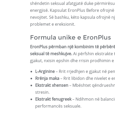
shëndetin seksual afatgjatë duke përmirësua
energjisë. Kapsulat EronPlus Before ofrojnë
nevojitet. Së bashku, këto kapsula ofrojnë n
problemet e ereksionit.
Formula unike e EronPlus
EronPlus përmban një kombinim të përbërës
seksual të meshkujve.
Ai përfshin ekstrakte
gjakut, nxisin epshin dhe rrisin prodhimin e 
L-Arginine
– Rrit rrjedhjen e gjakut në pe
Rrënja maka
– Rrit libidon dhe nivelet e e
Ekstrakt xhensen
– Mbështet qëndrueshmë
stresin.
Ekstrakt fenugreek
– Ndihmon në balanci
performancës seksuale.