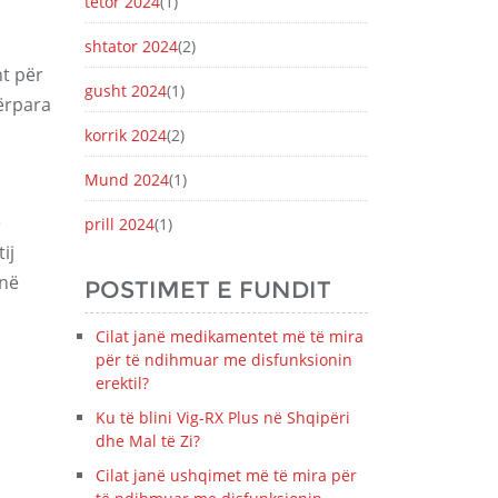
tetor 2024
(1)
shtator 2024
(2)
t për
gusht 2024
(1)
ërpara
korrik 2024
(2)
Mund 2024
(1)
e
prill 2024
(1)
ij
jnë
POSTIMET E FUNDIT
Cilat janë medikamentet më të mira
për të ndihmuar me disfunksionin
erektil?
Ku të blini Vig-RX Plus në Shqipëri
dhe Mal të Zi?
Cilat janë ushqimet më të mira për