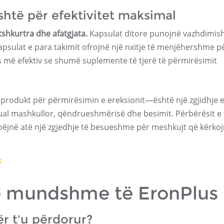
htë për efektivitet maksimal
tshkurtra dhe afatgjata.
Kapsulat ditore punojnë vazhdimish
apsulat e para takimit ofrojnë një nxitje të menjëhershme p
s më efektiv se shumë suplemente të tjerë të përmirësimit
produkt për përmirësimin e ereksionit—është një zgjidhje 
ual mashkullor, qëndrueshmërisë dhe besimit. Përbërësit e t
 bëjnë atë një zgjedhje të besueshme për meshkujt që kërko
s
të mundshme të EronPlus
ër t'u përdorur?