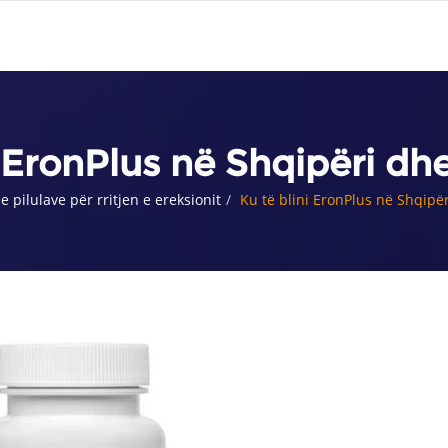
i EronPlus në Shqipëri dhe
 e pilulave për rritjen e ereksionit
Ku të blini EronPlus në Shqipër