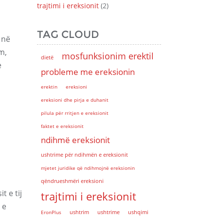
trajtimi i ereksionit
(2)
TAG CLOUD
 në
m,
mosfunksionim erektil
dietë
e
probleme me ereksionin
erektin
ereksioni
ereksioni dhe pirja e duhanit
pilula për rritjen e ereksionit
faktet e ereksionit
ndihmë ereksionit
ushtrime për ndihmën e ereksionit
mjetet juridike që ndihmojnë ereksionin
qëndrueshmëri ereksioni
t e tij
trajtimi i ereksionit
 e
EronPlus
ushtrim
ushtrime
ushqimi