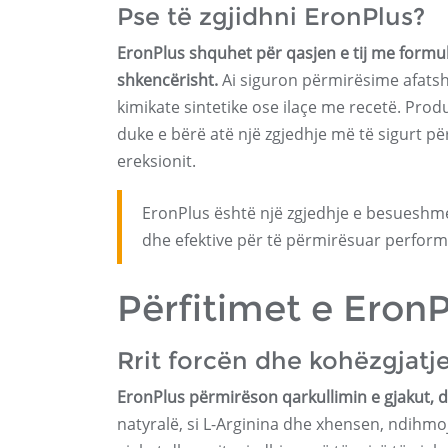
Pse të zgjidhni EronPlus?
EronPlus shquhet për qasjen e tij me formu
shkencërisht.
Ai siguron përmirësime afatsh
kimikate sintetike ose ilaçe me recetë. Produk
duke e bërë atë një zgjedhje më të sigurt pë
ereksionit.
EronPlus është një zgjedhje e besueshm
dhe efektive për të përmirësuar perform
Përfitimet e EronP
Rrit forcën dhe kohëzgjatje
EronPlus përmirëson qarkullimin e gjakut, d
natyralë, si L-Arginina dhe xhensen, ndihmojnë