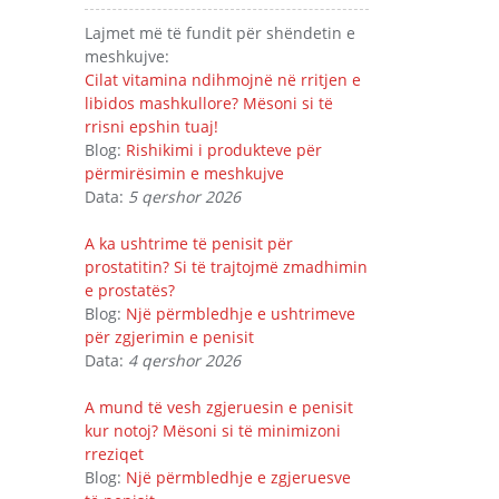
Lajmet më të fundit për shëndetin e
meshkujve:
Cilat vitamina ndihmojnë në rritjen e
libidos mashkullore? Mësoni si të
rrisni epshin tuaj!
Blog:
Rishikimi i produkteve për
përmirësimin e meshkujve
Data:
5 qershor 2026
A ka ushtrime të penisit për
prostatitin? Si të trajtojmë zmadhimin
e prostatës?
Blog:
Një përmbledhje e ushtrimeve
për zgjerimin e penisit
Data:
4 qershor 2026
A mund të vesh zgjeruesin e penisit
kur notoj? Mësoni si të minimizoni
rreziqet
Blog:
Një përmbledhje e zgjeruesve