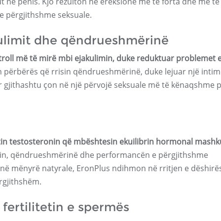
ut në penis. Kjo rezulton në ereksione më të forta dhe më të
 përgjithshme seksuale.
kulimit dhe qëndrueshmërinë
troll më të mirë mbi ejakulimin, duke reduktuar problemet 
 përbërës që rrisin qëndrueshmërinë, duke lejuar një intim
por gjithashtu çon në një përvojë seksuale më të kënaqshme p
in testosteronin që mbështesin ekuilibrin hormonal mashku
shin, qëndrueshmërinë dhe performancën e përgjithshme
it në mënyrë natyrale, EronPlus ndihmon në rritjen e dëshirë
ërgjithshëm.
ertilitetin e spermës