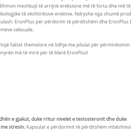
ndihmon meshkujt të arrijnë ereksione më të forta dhe më të
sikologjike të vështirësive erektive. Ndryshe nga shumë pro
apsulash: EronPlus për përdorim të përditshëm dhe EronPlus 
nieve seksuale.
tojë faktet themelore në lidhje me pilulat për përmirësimin
ënyrën më të mirë për të blerë EronPlus!
ën e gjakut, duke rritur nivelet e testosteronit dhe duke
 me stresin.
Kapsulat e përdorimit të përditshëm mbështes