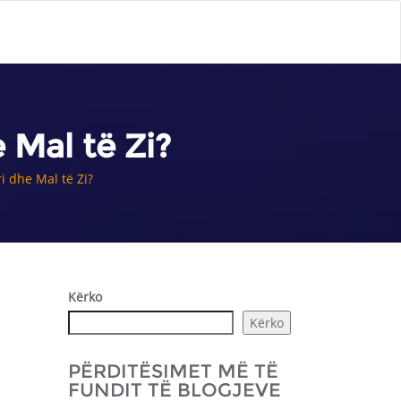
 Mal të Zi?
i dhe Mal të Zi?
Kërko
Kërko
PËRDITËSIMET MË TË
FUNDIT TË BLOGJEVE