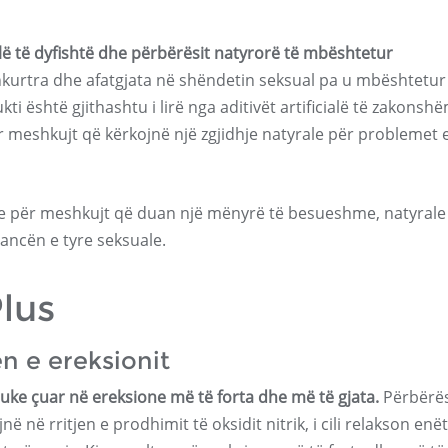
lë të dyfishtë dhe përbërësit natyrorë të mbështetur
kurtra dhe afatgjata në shëndetin seksual pa u mbështetur
ti është gjithashtu i lirë nga aditivët artificialë të zakonshë
r meshkujt që kërkojnë një zgjidhje natyrale për problemet 
e për meshkujt që duan një mënyrë të besueshme, natyrale
ancën e tyre seksuale.
lus
n e ereksionit
uke çuar në ereksione më të forta dhe më të gjata.
Përbërësi
 në rritjen e prodhimit të oksidit nitrik, i cili relakson enët