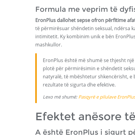
Formula me veprim të dyfis
EronPlus dallohet sepse ofron përfitime afa
të përmirësuar shëndetin seksual, ndërsa k
intimitetit. Ky kombinim unik e bën EronPlu
mashkullor.
EronPlus është më shumë se thjesht një 
plotë për përmirësimin e shëndetit seks
natyralë, të mbështetur shkencërisht, e
rezultate të sigurta dhe efektive.
Lexo më shumë:
Pasqyrë e pilulave EronPlu
Efektet anësore 
A është EronPlus i sigurt p