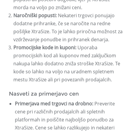
morda na voljo po znižani ceni.
Naročniški popusti:
Nekateri trgovci ponujajo
dodatne prihranke, če se naročite na redne
pošiljke XtraSize. To je lahko priročna možnost za
vzdrževanje ponudbe in prihranek denarja.
Promocijske kode in kuponi:
Uporaba
promocijskih kod ali kuponov med zaključkom
nakupa lahko dodatno zniža stroške XtraSize. Te
kode so lahko na voljo na uradnem spletnem
mestu XtraSize ali pri povezanih prodajalcih.
Nasveti za primerjavo cen
Primerjava med trgovci na drobno:
Preverite
cene pri različnih prodajalcih ali spletnih
platformah in poiščite najboljšo ponudbo za
XtraSize. Cene se lahko razlikujejo in nekateri