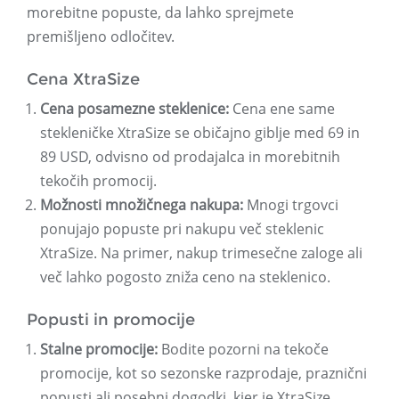
morebitne popuste, da lahko sprejmete
premišljeno odločitev.
Cena XtraSize
Cena posamezne steklenice:
Cena ene same
stekleničke XtraSize se običajno giblje med 69 in
89 USD, odvisno od prodajalca in morebitnih
tekočih promocij.
Možnosti množičnega nakupa:
Mnogi trgovci
ponujajo popuste pri nakupu več steklenic
XtraSize. Na primer, nakup trimesečne zaloge ali
več lahko pogosto zniža ceno na steklenico.
Popusti in promocije
Stalne promocije:
Bodite pozorni na tekoče
promocije, kot so sezonske razprodaje, praznični
popusti ali posebni dogodki, kjer je XtraSize