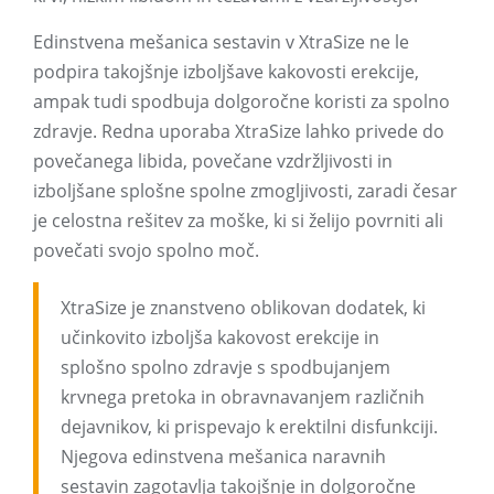
Edinstvena mešanica sestavin v XtraSize ne le
podpira takojšnje izboljšave kakovosti erekcije,
ampak tudi spodbuja dolgoročne koristi za spolno
zdravje. Redna uporaba XtraSize lahko privede do
povečanega libida, povečane vzdržljivosti in
izboljšane splošne spolne zmogljivosti, zaradi česar
je celostna rešitev za moške, ki si želijo povrniti ali
povečati svojo spolno moč.
XtraSize je znanstveno oblikovan dodatek, ki
učinkovito izboljša kakovost erekcije in
splošno spolno zdravje s spodbujanjem
krvnega pretoka in obravnavanjem različnih
dejavnikov, ki prispevajo k erektilni disfunkciji.
Njegova edinstvena mešanica naravnih
sestavin zagotavlja takojšnje in dolgoročne