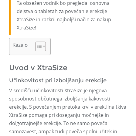
Ta obsežen vodnik bo pregledal osnovna
dejstva o tabletah za povečanje erekcije
XtraSize in razkril najboljši način za nakup
XtraSize!
Kazalo
Uvod v XtraSize
Učinkovitost pri izboljšanju erekcije
V središču učinkovitosti XtraSize je njegova
sposobnost občutnega izboljšanja kakovosti
erekcije. S povečanjem pretoka krvi v erektilna tkiva
XtraSize pomaga pri doseganju močnejše in
dolgotrajnejše erekcije. To ne samo poveča
samozavest, ampak tudi poveča spolni užitek in