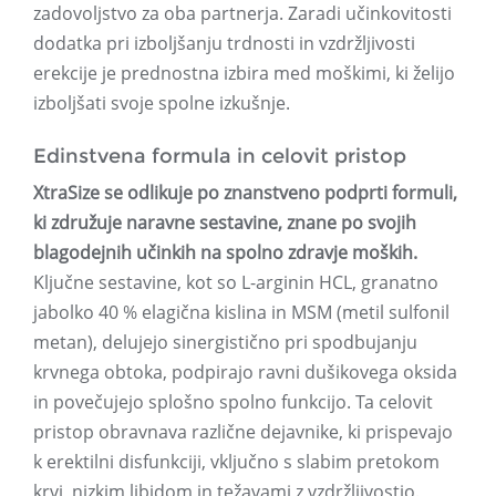
zadovoljstvo za oba partnerja. Zaradi učinkovitosti
dodatka pri izboljšanju trdnosti in vzdržljivosti
erekcije je prednostna izbira med moškimi, ki želijo
izboljšati svoje spolne izkušnje.
Edinstvena formula in celovit pristop
XtraSize se odlikuje po znanstveno podprti formuli,
ki združuje naravne sestavine, znane po svojih
blagodejnih učinkih na spolno zdravje moških.
Ključne sestavine, kot so L-arginin HCL, granatno
jabolko 40 % elagična kislina in MSM (metil sulfonil
metan), delujejo sinergistično pri spodbujanju
krvnega obtoka, podpirajo ravni dušikovega oksida
in povečujejo splošno spolno funkcijo. Ta celovit
pristop obravnava različne dejavnike, ki prispevajo
k erektilni disfunkciji, vključno s slabim pretokom
krvi, nizkim libidom in težavami z vzdržljivostjo.