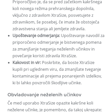
Priporočljivo je, da se pred začetkom kakršnega
koli novega režima prehranskega dopolnila,
vključno z zdravilom XtraSize, posvetujete z
zdravnikom, še posebej, če imate že obstoječa
zdravstvena stanja ali jemljete zdravila.
Upoštevanje odmerjanja:
Upoštevanje navodil za
priporočeno odmerjanje je bistvenega pomena
za zmanjšanje tveganja neželenih učinkov in
povečanje koristi zdravila XtraSize.
Kakovost in vir:
Poskrbite, da boste XtraSize
kupili pri uglednem viru, da zmanjšate tveganje
kontaminacije ali prejema ponarejenih izdelkov,
ki bi lahko povzročili škodljive učinke.
Obvladovanje neželenih učinkov
Če med uporabo XtraSize opazite kakršne koli
neželene učinke, je pomembno, da takoj ukrepate: