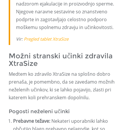
nadzorom ejakulacije in proizvodnjo sperme.
Njegove naravne sestavine so znanstveno
podprte in zagotavljajo celostno podporo
moškemu spolnemu zdravju in učinkovitosti.
Vir:
Pregled tablet XtraSize
Možni stranski učinki zdravila
XtraSize
Medtem ko zdravilo XtraSize na splošno dobro
prenaša, je pomembno, da se zavedamo možnih
neželenih učinkov, ki se lahko pojavijo, zlasti pri
katerem koli prehranskem dopolnilu.
Pogosti neželeni učinki
Prebavne težave:
Nekateri uporabniki lahko
občutijo blago prebavno nelagodje, kot so