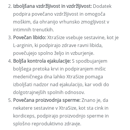
Izboljšana vzdržljivost in vzdržljivost:
Dodatek
podpira povečano vzdržljivost in omogoča
moškim, da ohranijo vrhunsko zmogljivost v
intimnih trenutkih.
Povečan libido:
XtraSize vsebuje sestavine, kot je
L-arginin, ki podpirajo zdrave ravni libida,
povečujejo spolno željo in vzburjenje.
Boljša kontrola ejakulacije:
S spodbujanjem
boljšega pretoka krvi in ​​podpiranjem mišic
medeničnega dna lahko XtraSize pomaga
izboljšati nadzor nad ejakulacijo, kar vodi do
dolgotrajnejših spolnih odnosov.
Povečana proizvodnja sperme:
Znano je, da
nekatere sestavine v XtraSize, kot sta cink in
kordiceps, podpirajo proizvodnjo sperme in
splošno reproduktivno zdravje.