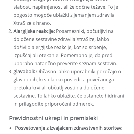
slabost, napihnjenost ali želodčne težave. To je
pogosto mogoče ublažiti z jemanjem zdravila
XtraSize s hrano.
Alergijske reakcije:
Posamezniki, občutljivi na
določene sestavine zdravila XtraSize, lahko
doživijo alergijske reakcije, kot so srbenje,
izpuščaj ali otekanje. Pomembno je, da pred
uporabo natančno preverite seznam sestavin.
glavoboli:
Občasno lahko uporabniki poročajo o
glavobolih, ki so lahko posledica povečanega
pretoka krvi ali občutljivosti na določene
sestavine. To lahko ublažite, če ostanete hidrirani
in prilagodite priporočeni odmerek.
Previdnostni ukrepi in premisleki
Posvetovanje z izvajalcem zdravstvenih storitev: