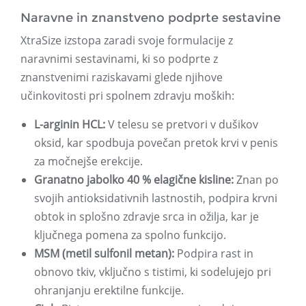
Naravne in znanstveno podprte sestavine
XtraSize izstopa zaradi svoje formulacije z
naravnimi sestavinami, ki so podprte z
znanstvenimi raziskavami glede njihove
učinkovitosti pri spolnem zdravju moških:
L-arginin HCL:
V telesu se pretvori v dušikov
oksid, kar spodbuja povečan pretok krvi v penis
za močnejše erekcije.
Granatno jabolko 40 % elagične kisline:
Znan po
svojih antioksidativnih lastnostih, podpira krvni
obtok in splošno zdravje srca in ožilja, kar je
ključnega pomena za spolno funkcijo.
MSM (metil sulfonil metan):
Podpira rast in
obnovo tkiv, vključno s tistimi, ki sodelujejo pri
ohranjanju erektilne funkcije.