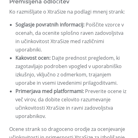
Premišljena odločitev
Ko razmišljate o XtraSize na podlagi mnenj strank:
Soglasje povratnih informacij:
Poiščite vzorce v
ocenah, da ocenite splošno raven zadovoljstva
in učinkovitost XtraSize med različnimi
uporabniki.
Kakovost ocen:
Dajte prednost pregledom, ki
zagotavljajo podroben vpogled v uporabniško
izkušnjo, vključno z odmerkom, trajanjem
uporabe in vsemi izvedenimi prilagoditvami.
Primerjava med platformami:
Preverite ocene iz
več virov, da dobite celovito razumevanje
učinkovitosti XtraSize in ravni zadovoljstva
uporabnikov.
Ocene strank so dragoceno orodje za ocenjevanje
učinkovitosti in primernosti XtraSize za izboljšanje