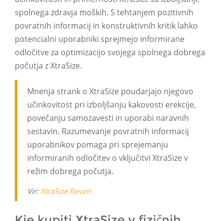
spolnega zdravja moških. S tehtanjem pozitivnih
povratnih informacij in konstruktivnih kritik lahko
potencialni uporabniki sprejmejo informirane
odločitve za optimizacijo svojega spolnega dobrega
počutja z XtraSize.
Mnenja strank o XtraSize poudarjajo njegovo
učinkovitost pri izboljšanju kakovosti erekcije,
povečanju samozavesti in uporabi naravnih
sestavin. Razumevanje povratnih informacij
uporabnikov pomaga pri sprejemanju
informiranih odločitev o vključitvi XtraSize v
režim dobrega počutja.
Vir:
XtraSize forum
Kje kupiti XtraSize v fizičnih