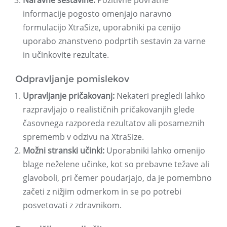
Naravne sestavine:
Pozitivne povratne
informacije pogosto omenjajo naravno
formulacijo XtraSize, uporabniki pa cenijo
uporabo znanstveno podprtih sestavin za varne
in učinkovite rezultate.
Odpravljanje pomislekov
Upravljanje pričakovanj:
Nekateri pregledi lahko
razpravljajo o realističnih pričakovanjih glede
časovnega razporeda rezultatov ali posameznih
sprememb v odzivu na XtraSize.
Možni stranski učinki:
Uporabniki lahko omenijo
blage neželene učinke, kot so prebavne težave ali
glavoboli, pri čemer poudarjajo, da je pomembno
začeti z nižjim odmerkom in se po potrebi
posvetovati z zdravnikom.