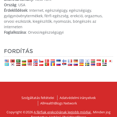
Ország
: USA
Érdeklődések
: Internet, egészségügy, egészségügy,
gyógynövénytermékek, férfi egészség, erekció, orgazmus,
orvosi eszközök, kiegészítők, nyomozás, böngészés az
interneten
Foglalkozása
: Orvosi/egészségügyi
FORDÍTÁS
Szolgáltatás feltételei
Adatvédelmi irányelvek
AllHealthBlogs Network
Copyright ©2026
A férfiak erekciójának legjobb módjai
. Minden jog