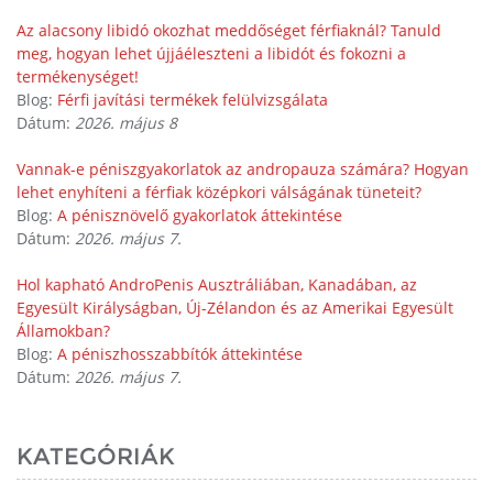
Az alacsony libidó okozhat meddőséget férfiaknál? Tanuld
meg, hogyan lehet újjáéleszteni a libidót és fokozni a
termékenységet!
Blog:
Férfi javítási termékek felülvizsgálata
Dátum:
2026. május 8
Vannak-e péniszgyakorlatok az andropauza számára? Hogyan
lehet enyhíteni a férfiak középkori válságának tüneteit?
Blog:
A pénisznövelő gyakorlatok áttekintése
Dátum:
2026. május 7.
Hol kapható AndroPenis Ausztráliában, Kanadában, az
Egyesült Királyságban, Új-Zélandon és az Amerikai Egyesült
Államokban?
Blog:
A péniszhosszabbítók áttekintése
Dátum:
2026. május 7.
KATEGÓRIÁK