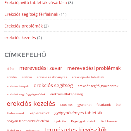
Erekciójavító tabletták vásárlása
(8)
Erekciós segítség férfiaknak
(11)
Erekciós problémák
(2)
erekciós kezelés
(2)
CÍMKEFELHŐ
merevedési zavar
merevedési problémák
diéta
erektin
erekció
erekció és dohányzás
erekciójavító tabletták
erekciós segítség
erekciót segítő gyakorlatok
erekciós tények
erekciót segítő gyógymódok
erekciós állóképesség
erekciós kezelés
EronPlus
gyakorlat
feladatok
étel
gyógynövényes tabletták
kap erekciót
élelmiszerek
hogyan lehet erekciót elérni
injekciók
Kegel gyakorlatok
férfi fokozás
természetes kiegészítők
MaleExtra
gyógyszer