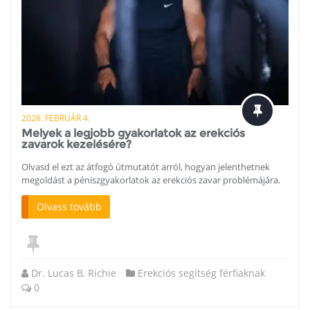
2026. FEBRUÁR 4.
Melyek a legjobb gyakorlatok az erekciós
zavarok kezelésére?
Olvasd el ezt az átfogó útmutatót arról, hogyan jelenthetnek
megoldást a péniszgyakorlatok az erekciós zavar problémájára.
Olvass tovább
Dr. Lucas B. Richie
Erekciós segítség férfiaknak
0