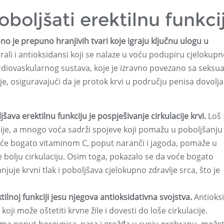
oljšati erektilnu funkci
o je prepuno hranjivih tvari koje igraju ključnu ulogu u
rali i antioksidansi koji se nalaze u voću podupiru cjelokup
kardiovaskularnog sustava, koje je izravno povezano sa seks
e, osiguravajući da je protok krvi u području penisa dovolja
šava erektilnu funkciju je pospješivanje cirkulacije krvi.
Loš
kcije, a mnogo voća sadrži spojeve koji pomažu u poboljšanju
voće bogato vitaminom C, poput naranči i jagoda, pomaže u
iče bolju cirkulaciju. Osim toga, pokazalo se da voće bogato
uje krvni tlak i poboljšava cjelokupno zdravlje srca, što je
tilnoj funkciji jesu njegova antioksidativna svojstva.
Antioks
koji može oštetiti krvne žile i dovesti do loše cirkulacije.