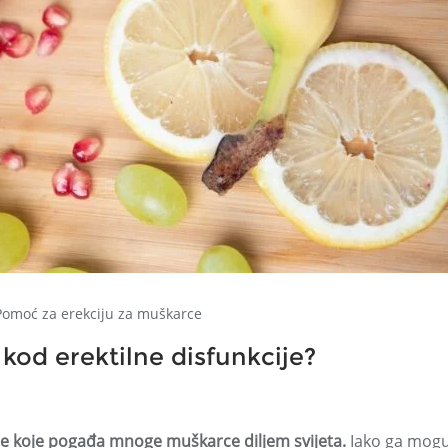
Pomoć za erekciju za muškarce
kod erektilne disfunkcije?
nje koje pogađa mnoge muškarce diljem svijeta.
Iako ga mog