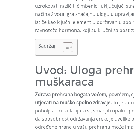
uzrokovati različiti čimbenici, uključujući 
načina života igra značajnu ulogu u upravlj
ističe kao ključni element u održavanju spol
ravnoteže hormona, koji su ključni za postiza
Sadržaj
Uvod: Uloga prehr
muškaraca
Zdrava prehrana bogata voćem, povrćem, cj
utjecati na muško spolno zdravlje.
To je zat
poboljšati cirkulaciju krvi, smanjiti upalu i
da sposobnost održavanja erekcije uvelike o
određene hrane u vašu prehranu može imati 