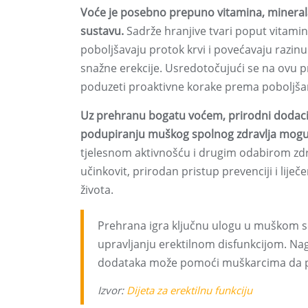
Voće je posebno prepuno vitamina, mineral
sustavu.
Sadrže hranjive tvari poput vitamina
poboljšavaju protok krvi i povećavaju razinu
snažne erekcije. Usredotočujući se na ovu
poduzeti proaktivne korake prema poboljšanj
Uz prehranu bogatu voćem, prirodni dodaci ko
podupiranju muškog spolnog zdravlja mogu 
tjelesnom aktivnošću i drugim odabirom zdr
učinkovit, prirodan pristup prevenciji i liječ
života.
Prehrana igra ključnu ulogu u muškom se
upravljanju erektilnom disfunkcijom. Na
dodataka može pomoći muškarcima da pr
Izvor:
Dijeta za erektilnu funkciju