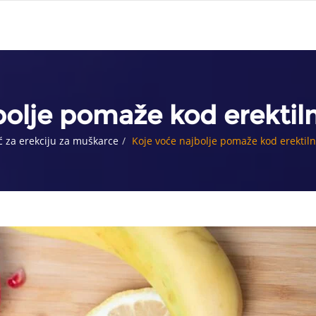
bolje pomaže kod erektiln
 za erekciju za muškarce
Koje voće najbolje pomaže kod erektiln