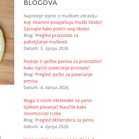
BLOGOVA
Najnovije vijesti o muškom zdravlju:
Koji vitamini pospješuju muški libido?
Saznajte kako podići svoj libido!
Blog:
Pregled proizvoda za
poboljšanje muškosti
Datum:
5. lipnja 2026
Postoje li vježbe penisa za prostatitis?
Kako liječiti povećanje prostate?
Blog:
Pregled vježbi za povećanje
penisa
Datum:
4. lipnja 2026.
Mogu li nositi ekstender za penis
tijekom plivanja? Naučite kako
minimizirati rizike
Blog:
Pregled ekstendera za penis
Datum:
4. lipnja 2026.
u