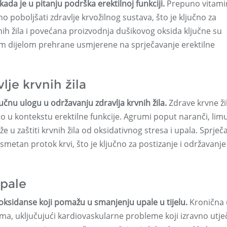
a je u pitanju podrška erektilnoj funkciji.
Prepuno vitamin
 poboljšati zdravlje krvožilnog sustava, što je ključno za
nih žila i povećana proizvodnja dušikovog oksida ključne su
nim dijelom prehrane usmjerene na sprječavanje erektilne
lje krvnih žila
učnu ulogu u održavanju zdravlja krvnih žila.
Zdrave krvne ži
o u kontekstu erektilne funkcije. Agrumi poput naranči, lim
e u zaštiti krvnih žila od oksidativnog stresa i upala. Sprječ
smetan protok krvi, što je ključno za postizanje i održavanje
upale
oksidanse koji pomažu u smanjenju upale u tijelu.
Kronična 
ma, uključujući kardiovaskularne probleme koji izravno utje