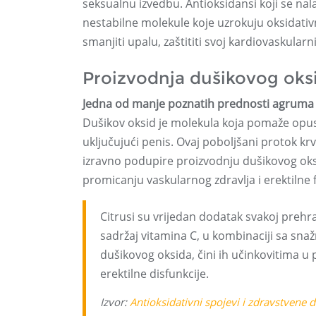
seksualnu izvedbu. Antioksidansi koji se na
nestabilne molekule koje uzrokuju oksidativ
smanjiti upalu, zaštititi svoj kardiovaskularn
Proizvodnja dušikovog oksi
Jedna od manje poznatih prednosti agruma je
Dušikov oksid je molekula koja pomaže opustiti
uključujući penis. Ovaj poboljšani protok krv
izravno podupire proizvodnju dušikovog oksida
promicanju vaskularnog zdravlja i erektilne f
Citrusi su vrijedan dodatak svakoj prehra
sadržaj vitamina C, u kombinaciji sa sn
dušikovog oksida, čini ih učinkovitima u
erektilne disfunkcije.
Izvor:
Antioksidativni spojevi i zdravstvene 