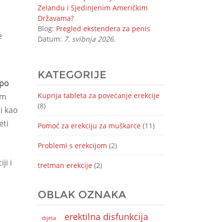
Zelandu i Sjedinjenim Američkim
Državama?
Blog:
Pregled ekstendera za penis
e
Datum:
7. svibnja 2026.
KATEGORIJE
 po
Kupnja tableta za povećanje erekcije
om
(8)
i kao
eti
Pomoć za erekciju za muškarce
(11)
Problemi s erekcijom
(2)
ji i
tretman erekcije
(2)
OBLAK OZNAKA
erektilna disfunkcija
dijeta