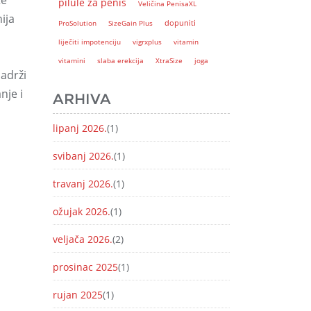
te
pilule za penis
Veličina PenisaXL
ija
dopuniti
ProSolution
SizeGain Plus
liječiti impotenciju
vigrxplus
vitamin
vitamini
slaba erekcija
XtraSize
joga
sadrži
nje i
ARHIVA
lipanj 2026.
(1)
svibanj 2026.
(1)
travanj 2026.
(1)
ožujak 2026.
(1)
veljača 2026.
(2)
prosinac 2025
(1)
rujan 2025
(1)