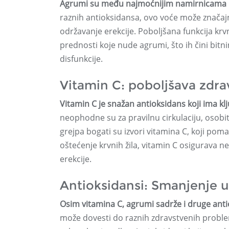
Agrumi su među najmoćnijim namirnicama kad
raznih antioksidansa, ovo voće može značajno
održavanje erekcije. Poboljšana funkcija krv
prednosti koje nude agrumi, što ih čini bit
disfunkcije.
Vitamin C: poboljšava zdrav
Vitamin C je snažan antioksidans koji ima klj
neophodne su za pravilnu cirkulaciju, osobit
grejpa bogati su izvori vitamina C, koji pomaž
oštećenje krvnih žila, vitamin C osigurava ne
erekcije.
Antioksidansi: Smanjenje 
Osim vitamina C, agrumi sadrže i druge anti
može dovesti do raznih zdravstvenih proble