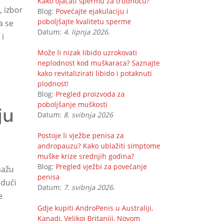
Kako ojačati spermu za trudnoću?
, izbor
Blog:
Povećajte ejakulaciju i
poboljšajte kvalitetu sperme
a se
Datum:
4. lipnja 2026.
 i
Može li nizak libido uzrokovati
neplodnost kod muškaraca? Saznajte
kako revitalizirati libido i potaknuti
plodnost!
Blog:
Pregled proizvoda za
poboljšanje muškosti
ju
Datum:
8. svibnja 2026
Postoje li vježbe penisa za
andropauzu? Kako ublažiti simptome
muške krize srednjih godina?
Blog:
Pregled vježbi za povećanje
mažu
penisa
udući
Datum:
7. svibnja 2026.
e
Gdje kupiti AndroPenis u Australiji,
Kanadi, Velikoj Britaniji, Novom