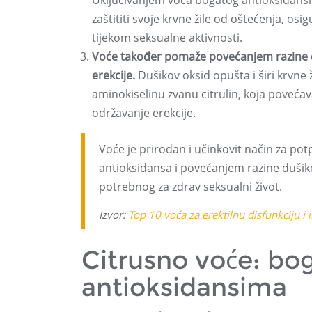
Uključivanjem voća bogatog antioksidansi
zaštititi svoje krvne žile od oštećenja, os
tijekom seksualne aktivnosti.
Voće također pomaže povećanjem razine du
erekcije.
Dušikov oksid opušta i širi krvne 
aminokiselinu zvanu citrulin, koja povećav
održavanje erekcije.
Voće je prirodan i učinkovit način za pot
antioksidansa i povećanjem razine dušik
potrebnog za zdrav seksualni život.
Izvor:
Top 10 voća za erektilnu disfunkciju i
Citrusno voće: bo
antioksidansima