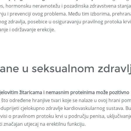
stres, hormonsku neravnotežu i pozadinska zdravstvena stanja
anju i prevenciji ovog problema. Među tim izborima, prehran
nog zdravlja, posebice u osiguravanju pravilnog protoka krvi
nje i održavanje erekcije.
ane u seksualnom zdravl
elovitim žitaricama i nemasnim proteinima može pozitivno
o što određene hranjive tvari koje se nalaze u ovoj hrani po
 poduprijeti cjelokupno zdravlje kardiovaskularnog sustava. B
visi o pravilnom protoku krvi u području penisa, uključivanj
značajan utjecaj na erektilnu funkciju.