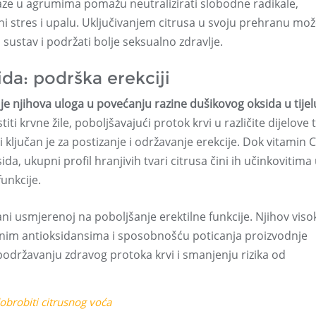
laze u agrumima pomažu neutralizirati slobodne radikale,
ni stres i upalu. Uključivanjem citrusa u svoju prehranu mo
i sustav i podržati bolje seksualno zdravlje.
da: podrška erekciji
 njihova uloga u povećanju razine dušikovog oksida u tijel
 krvne žile, poboljšavajući protok krvi u različite dijelove ti
i ključan je za postizanje i održavanje erekcije. Dok vitamin C
, ukupni profil hranjivih tvari citrusa čini ih učinkovitima
unkcije.
ni usmjerenoj na poboljšanje erektilne funkcije. Njihov viso
ažnim antioksidansima i sposobnošću poticanja proizvodnje
 podržavanju zdravog protoka krvi i smanjenju rizika od
dobrobiti citrusnog voća