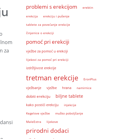
problemi s erekcijom
ju
erektin
erekcija
erekciju i pušenje
tablete za povećanje erekcije
no
činjenice o erekciji
pomoć pri erekciji
ualnom
n za
vježbe za pomoć u erekciji
lijekovi za pomoć pri erekciji
izdržljivost erekcije
tretman erekcije
EronPlus
vježbanje
vježbe
hrana
namirnice
biljne tablete
dobiti erekciju
kako postići erekciju
injekcije
Kegelove vježbe
muško poboljšanje
idansi
MaleExtra
lijekove
prirodni dodaci