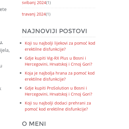
svibanj 2024
(1)
žete
travanj 2024
(1)
NAJNOVIJI POSTOVI
u.
Koji su najbolji lijekovi za pomoć kod
erektilne disfunkcije?
jela,
Gdje kupiti Vig-RX Plus u Bosni i
Hercegovini, Hrvatskoj i Crnoj Gori?
 u
Koja je najbolja hrana za pomoć kod
erektilne disfunkcije?
k
Gdje kupiti ProSolution u Bosni i
Hercegovini, Hrvatskoj i Crnoj Gori?
Koji su najbolji dodaci prehrani za
pomoć kod erektilne disfunkcije?
O MENI