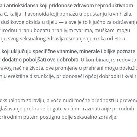
a i antioksidansa koji pridonose zdravom reproduktivnom
 C, kalija i flavonoida koji pomažu u opuštanju krvnih žila,
 dušikovog oksida u tijelu — a sve je to ključno za održavanj
 prirodnu hranu bogatu hranjivim tvarima, muškarci mogu
u svog seksualnog zdravlja i smanjenju rizika od ED-a.
ji uključuju specifične vitamine, minerale i biljke poznate
dodatno poboljšati ove dobrobiti.
U kombinaciji s redovit
avog načina života, ove promjene u prehrani mogu poslužit
enju erektilne disfunkcije, pridonoseći općoj dobrobiti i kvalit
ksualnom zdravlju, a voće nudi moćne prednosti u prevenci
glašavanje prehrane bogate voćem i razmatranje prirodnih
irodnim putem postignu bolje seksualno zdravlje.