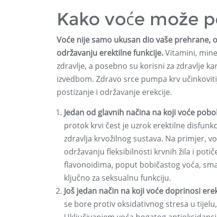
Kako voće može pob
Voće nije samo ukusan dio vaše prehrane, on
održavanju erektilne funkcije.
Vitamini, mine
zdravlje, a posebno su korisni za zdravlje 
izvedbom. Zdravo srce pumpa krv učinkovitij
postizanje i održavanje erekcije.
Jedan od glavnih načina na koji voće pobolj
protok krvi čest je uzrok erektilne disfun
zdravlja krvožilnog sustava. Na primjer, 
održavanju fleksibilnosti krvnih žila i pot
flavonoidima, poput bobičastog voća, smanj
ključno za seksualnu funkciju.
Još jedan način na koji voće doprinosi erek
se bore protiv oksidativnog stresa u tijelu, 