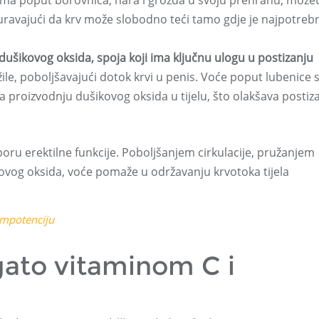
ma poput borovnica, nara i grožđa u svoju prehranu, može
iguravajući da krv može slobodno teći tamo gdje je najpotrebn
šikovog oksida, spoja koji ima ključnu ulogu u postizanju
žile, poboljšavajući dotok krvi u penis. Voće poput lubenice 
a proizvodnju dušikovog oksida u tijelu, što olakšava postiza
poru erektilne funkcije. Poboljšanjem cirkulacije, pružanjem
ovog oksida, voće pomaže u održavanju krvotoka tijela
 impotenciju
gato vitaminom C i