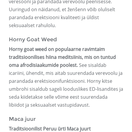
veresooni ja parandada verevoolu peenisesse.
Uuringud on näidanud, et ženšenn võib oluliselt
parandada erektsiooni kvaliteeti ja üldist
seksuaalset rahulolu.
Horny Goat Weed
Horny goat weed on populaarne ravimtaim
traditsioonilises hiina meditsiinis, mis on tuntud
oma afrodisiaakumide poolest.
See sisaldab
icariini, ühendit, mis aitab suurendada verevoolu ja
parandada erektsioonifunktsiooni. Horny kitse
umbrohi sisaldub sageli looduslikes ED-lisandites ja
seda kiidetakse selle võime eest suurendada
libiidot ja seksuaalset vastupidavust.
Maca juur
Traditsioonilist Peruu ürti Maca juurt