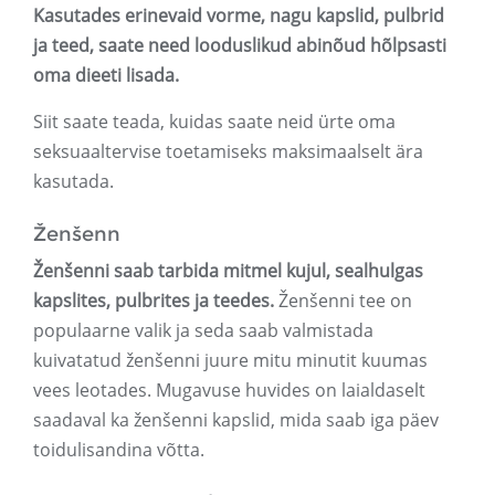
Kasutades erinevaid vorme, nagu kapslid, pulbrid
ja teed, saate need looduslikud abinõud hõlpsasti
oma dieeti lisada.
Siit saate teada, kuidas saate neid ürte oma
seksuaaltervise toetamiseks maksimaalselt ära
kasutada.
Ženšenn
Ženšenni saab tarbida mitmel kujul, sealhulgas
kapslites, pulbrites ja teedes.
Ženšenni tee on
populaarne valik ja seda saab valmistada
kuivatatud ženšenni juure mitu minutit kuumas
vees leotades. Mugavuse huvides on laialdaselt
saadaval ka ženšenni kapslid, mida saab iga päev
toidulisandina võtta.