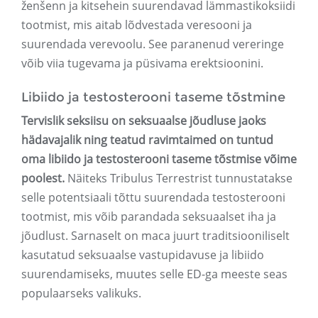
ženšenn ja kitsehein suurendavad lämmastikoksiidi
tootmist, mis aitab lõdvestada veresooni ja
suurendada verevoolu. See paranenud vereringe
võib viia tugevama ja püsivama erektsioonini.
Libiido ja testosterooni taseme tõstmine
Tervislik seksiisu on seksuaalse jõudluse jaoks
hädavajalik ning teatud ravimtaimed on tuntud
oma libiido ja testosterooni taseme tõstmise võime
poolest.
Näiteks Tribulus Terrestrist tunnustatakse
selle potentsiaali tõttu suurendada testosterooni
tootmist, mis võib parandada seksuaalset iha ja
jõudlust. Sarnaselt on maca juurt traditsiooniliselt
kasutatud seksuaalse vastupidavuse ja libiido
suurendamiseks, muutes selle ED-ga meeste seas
populaarseks valikuks.