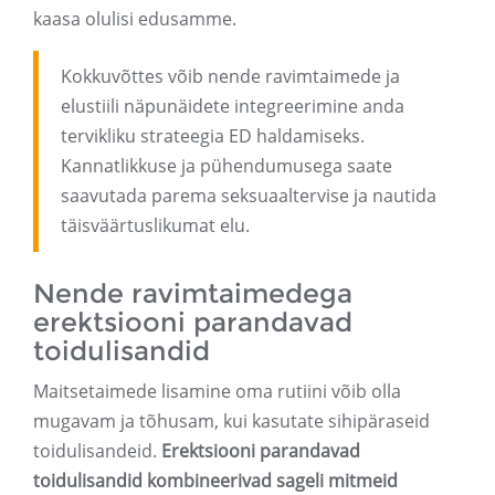
kaasa olulisi edusamme.
Kokkuvõttes võib nende ravimtaimede ja
elustiili näpunäidete integreerimine anda
tervikliku strateegia ED haldamiseks.
Kannatlikkuse ja pühendumusega saate
saavutada parema seksuaaltervise ja nautida
täisväärtuslikumat elu.
Nende ravimtaimedega
erektsiooni parandavad
toidulisandid
Maitsetaimede lisamine oma rutiini võib olla
mugavam ja tõhusam, kui kasutate sihipäraseid
toidulisandeid.
Erektsiooni parandavad
toidulisandid kombineerivad sageli mitmeid