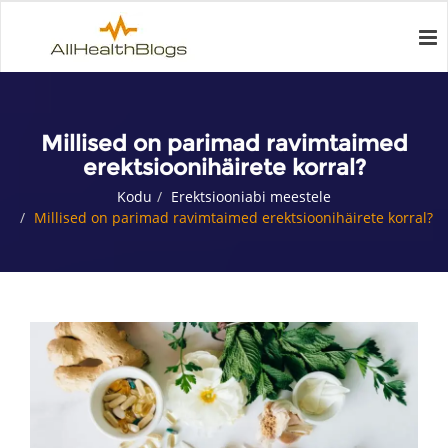
Millised on parimad ravimtaimed
erektsioonihäirete korral?
Kodu
Erektsiooniabi meestele
Millised on parimad ravimtaimed erektsioonihäirete korral?