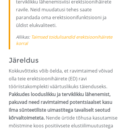
terviklikku lähenemisviisi erektsioonihäirete
ravile. Neid muudatusi tehes saate
parandada oma erektsioonifunktsiooni ja
üldist elukvaliteeti.
Allikas:
Taimsed toidulisandid erektsioonihäirete
korral
Järeldus
Kokkuvõtteks võib öelda, et ravimtaimed võivad
olla teie erektsioonihäirete (ED) ravi
tööriistakomplekti väärtuslikuks täienduseks.
Pakkudes looduslikku ja terviklikku lähenemist,
pakuvad need ravimtaimed potentsiaalset kasu
ilma sünteetiliste uimastitega tavaliselt seotud
kõrvaltoimeteta.
Nende ürtide tõhusa kasutamise
mõistmine koos positiivsete elustiilimuutustega