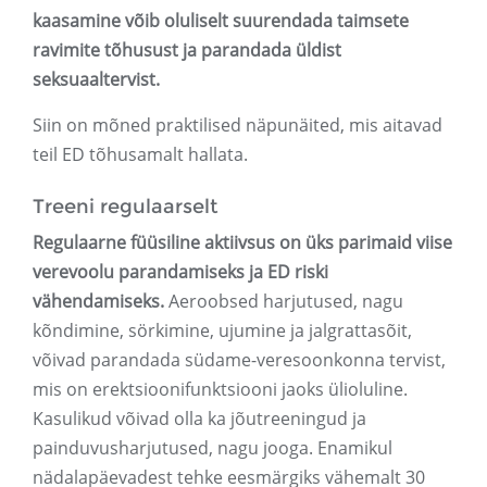
kaasamine võib oluliselt suurendada taimsete
ravimite tõhusust ja parandada üldist
seksuaaltervist.
Siin on mõned praktilised näpunäited, mis aitavad
teil ED tõhusamalt hallata.
Treeni regulaarselt
Regulaarne füüsiline aktiivsus on üks parimaid viise
verevoolu parandamiseks ja ED riski
vähendamiseks.
Aeroobsed harjutused, nagu
kõndimine, sörkimine, ujumine ja jalgrattasõit,
võivad parandada südame-veresoonkonna tervist,
mis on erektsioonifunktsiooni jaoks ülioluline.
Kasulikud võivad olla ka jõutreeningud ja
painduvusharjutused, nagu jooga. Enamikul
nädalapäevadest tehke eesmärgiks vähemalt 30