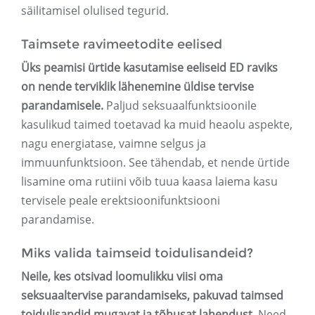
säilitamisel olulised tegurid.
Taimsete ravimeetodite eelised
Üks peamisi ürtide kasutamise eeliseid ED raviks
on nende terviklik lähenemine üldise tervise
parandamisele.
Paljud seksuaalfunktsioonile
kasulikud taimed toetavad ka muid heaolu aspekte,
nagu energiatase, vaimne selgus ja
immuunfunktsioon. See tähendab, et nende ürtide
lisamine oma rutiini võib tuua kaasa laiema kasu
tervisele peale erektsioonifunktsiooni
parandamise.
Miks valida taimseid toidulisandeid?
Neile, kes otsivad loomulikku viisi oma
seksuaaltervise parandamiseks, pakuvad taimsed
toidulisandid mugavat ja tõhusat lahendust.
Need