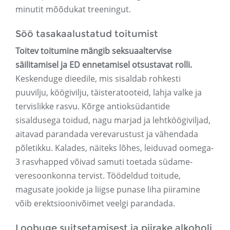
minutit mõõdukat treeningut.
Söö tasakaalustatud toitumist
Toitev toitumine mängib seksuaaltervise
säilitamisel ja ED ennetamisel otsustavat rolli.
Keskenduge dieedile, mis sisaldab rohkesti
puuvilju, köögivilju, täisteratooteid, lahja valke ja
tervislikke rasvu. Kõrge antioksüdantide
sisaldusega toidud, nagu marjad ja lehtköögiviljad,
aitavad parandada verevarustust ja vähendada
põletikku. Kalades, näiteks lõhes, leiduvad oomega-
3 rasvhapped võivad samuti toetada südame-
veresoonkonna tervist. Töödeldud toitude,
magusate jookide ja liigse punase liha piiramine
võib erektsioonivõimet veelgi parandada.
Loobuge suitsetamisest ja piirake alkoholi