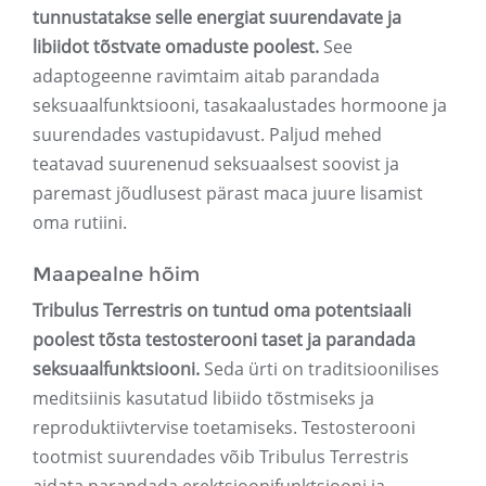
tunnustatakse selle energiat suurendavate ja
libiidot tõstvate omaduste poolest.
See
adaptogeenne ravimtaim aitab parandada
seksuaalfunktsiooni, tasakaalustades hormoone ja
suurendades vastupidavust. Paljud mehed
teatavad suurenenud seksuaalsest soovist ja
paremast jõudlusest pärast maca juure lisamist
oma rutiini.
Maapealne hõim
Tribulus Terrestris on tuntud oma potentsiaali
poolest tõsta testosterooni taset ja parandada
seksuaalfunktsiooni.
Seda ürti on traditsioonilises
meditsiinis kasutatud libiido tõstmiseks ja
reproduktiivtervise toetamiseks. Testosterooni
tootmist suurendades võib Tribulus Terrestris