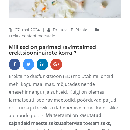
27. mai 2024
|
Dr Lucas B. Richie
|
Erektsiooniabi meestele
Millised on parimad ravimtaimed
erektsioonihäirete korral?
Erektiilne düsfunktsioon (ED) mõjutab miljoneid
mehi kogu maailmas, mõjutades nende
enesehinnangut ja suhteid. Kuigi on olemas
farmatseutilised ravimeetodid, pöörduvad paljud
ohutuma ja tervikliku lähenemise nimel looduslike
abinõude poole.
Maitsetaimi on kasutatud
sajandeid meeste seksuaaltervise toetamiseks,