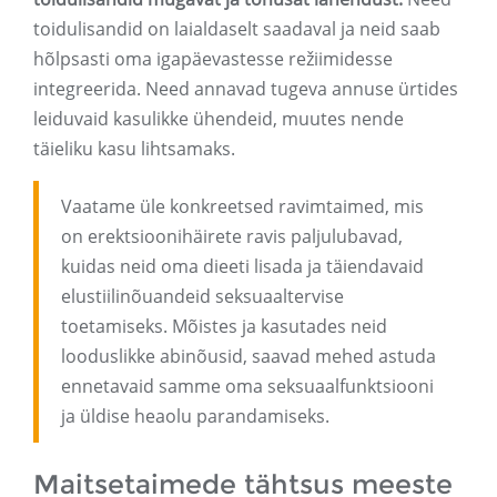
toidulisandid on laialdaselt saadaval ja neid saab
hõlpsasti oma igapäevastesse režiimidesse
integreerida. Need annavad tugeva annuse ürtides
leiduvaid kasulikke ühendeid, muutes nende
täieliku kasu lihtsamaks.
Vaatame üle konkreetsed ravimtaimed, mis
on erektsioonihäirete ravis paljulubavad,
kuidas neid oma dieeti lisada ja täiendavaid
elustiilinõuandeid seksuaaltervise
toetamiseks. Mõistes ja kasutades neid
looduslikke abinõusid, saavad mehed astuda
ennetavaid samme oma seksuaalfunktsiooni
ja üldise heaolu parandamiseks.
Maitsetaimede tähtsus meeste