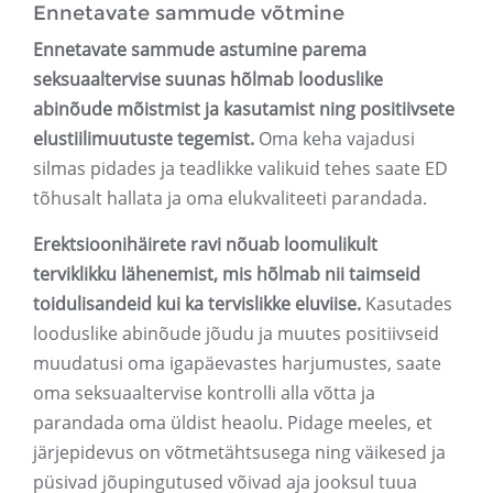
Ennetavate sammude võtmine
Ennetavate sammude astumine parema
seksuaaltervise suunas hõlmab looduslike
abinõude mõistmist ja kasutamist ning positiivsete
elustiilimuutuste tegemist.
Oma keha vajadusi
silmas pidades ja teadlikke valikuid tehes saate ED
tõhusalt hallata ja oma elukvaliteeti parandada.
Erektsioonihäirete ravi nõuab loomulikult
terviklikku lähenemist, mis hõlmab nii taimseid
toidulisandeid kui ka tervislikke eluviise.
Kasutades
looduslike abinõude jõudu ja muutes positiivseid
muudatusi oma igapäevastes harjumustes, saate
oma seksuaaltervise kontrolli alla võtta ja
parandada oma üldist heaolu. Pidage meeles, et
järjepidevus on võtmetähtsusega ning väikesed ja
püsivad jõupingutused võivad aja jooksul tuua