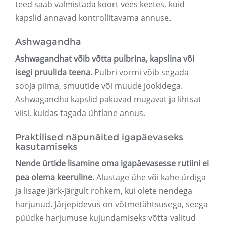
teed saab valmistada koort vees keetes, kuid
kapslid annavad kontrollitavama annuse.
Ashwagandha
Ashwagandhat võib võtta pulbrina, kapslina või
isegi pruulida teena.
Pulbri vormi võib segada
sooja piima, smuutide või muude jookidega.
Ashwagandha kapslid pakuvad mugavat ja lihtsat
viisi, kuidas tagada ühtlane annus.
Praktilised näpunäited igapäevaseks
kasutamiseks
Nende ürtide lisamine oma igapäevasesse rutiini ei
pea olema keeruline.
Alustage ühe või kahe ürdiga
ja lisage järk-järgult rohkem, kui olete nendega
harjunud. Järjepidevus on võtmetähtsusega, seega
püüdke harjumuse kujundamiseks võtta valitud