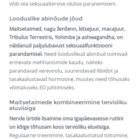
võib viia seksuaaltervise olulise paranemiseni.
Looduslike abinõude jõud
Maitsetaimed, nagu ženšenn, kitsejuur, macajuur,
Tribulus Terrestris, Yohimbe ja ashwagandha, on
näidanud paljulubavust seksuaalfunktsiooni
parandamisel.
Need looduslikud abinõud toimivad
erinevate mehhanismide kaudu, näiteks
parandavad verevoolu, suurendavad libiidot ja
tasakaalustavad hormoone, muutes need tõhusaks
võimaluseks ED juhtimiseks.
Maitsetaimede kombineerimine tervisliku
eluviisiga
Nende ürtide lisamine oma igapäevasesse rutiini
on kõige tõhusam koos tervisliku eluviisiga.
Regulaarne treenimine, tasakaalustatud toitumine,