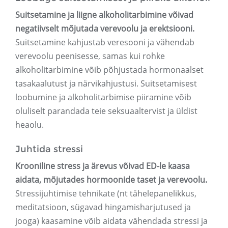
Suitsetamine ja liigne alkoholitarbimine võivad
negatiivselt mõjutada verevoolu ja erektsiooni.
Suitsetamine kahjustab veresooni ja vähendab
verevoolu peenisesse, samas kui rohke
alkoholitarbimine võib põhjustada hormonaalset
tasakaalutust ja närvikahjustusi. Suitsetamisest
loobumine ja alkoholitarbimise piiramine võib
oluliselt parandada teie seksuaaltervist ja üldist
heaolu.
Juhtida stressi
Krooniline stress ja ärevus võivad ED-le kaasa
aidata, mõjutades hormoonide taset ja verevoolu.
Stressijuhtimise tehnikate (nt tähelepanelikkus,
meditatsioon, sügavad hingamisharjutused ja
jooga) kaasamine võib aidata vähendada stressi ja