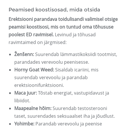
Peamised koostisosad, mida otsida
Erektsiooni parandava toidulisandi valimisel otsige
peamisi koostisosi, mis on tuntud oma tõhususe
poolest ED ravimisel.
Levinud ja tõhusad
ravimtaimed on järgmised:
Ženšenn:
Suurendab lämmastikoksiidi tootmist,
parandades verevoolu peenisesse.
Horny Goat Weed:
Sisaldab icariini, mis
suurendab verevoolu ja parandab
erektsioonifunktsiooni.
Maca juur:
Tõstab energiat, vastupidavust ja
libiidot.
Maapealne hõim:
Suurendab testosterooni
taset, suurendades seksuaalset iha ja jõudlust.
Yohimbe:
Parandab verevoolu ja peenise