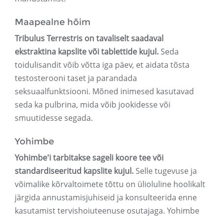
Maapealne hõim
Tribulus Terrestris on tavaliselt saadaval
ekstraktina kapslite või tablettide kujul.
Seda
toidulisandit võib võtta iga päev, et aidata tõsta
testosterooni taset ja parandada
seksuaalfunktsiooni. Mõned inimesed kasutavad
seda ka pulbrina, mida võib jookidesse või
smuutidesse segada.
Yohimbe
Yohimbe'i tarbitakse sageli koore tee või
standardiseeritud kapslite kujul.
Selle tugevuse ja
võimalike kõrvaltoimete tõttu on ülioluline hoolikalt
järgida annustamisjuhiseid ja konsulteerida enne
kasutamist tervishoiuteenuse osutajaga. Yohimbe