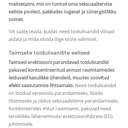
maitsetaimi, mis on tuntud oma seksuaaltervise
eeliste poolest, pakkudes tugevat ja sünergistlikku
toimet.
Siit saate teada, kuidas need toidulisandid võivad
aidata ja mida otsida õige toote valimisel.
Taimsete toidulisandite eelised
Taimsed erektsiooni parandavad toidulisandid
pakuvad kontsentreeritud annust ravimtaimedes
leiduvaid kasulikke ühendeid, muutes soovitud
efekti saavutamise lihtsamaks.
Need toidulisandid
on loodud verevoolu parandamiseks, libiido
tõstmiseks ja üldise seksuaalvõime parandamiseks.
Kombineerides mitut ravimtaimi, pakuvad need
terviklikku lähenemisviisi erektsioonihäirete (ED)
juhtimisele.