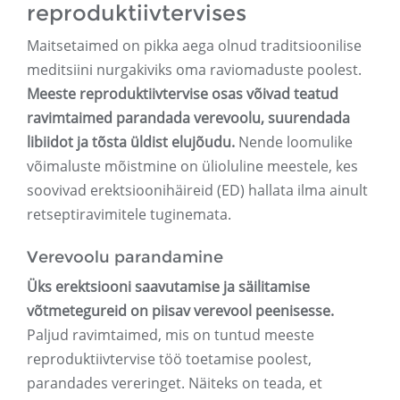
reproduktiivtervises
Maitsetaimed on pikka aega olnud traditsioonilise
meditsiini nurgakiviks oma raviomaduste poolest.
Meeste reproduktiivtervise osas võivad teatud
ravimtaimed parandada verevoolu, suurendada
libiidot ja tõsta üldist elujõudu.
Nende loomulike
võimaluste mõistmine on ülioluline meestele, kes
soovivad erektsioonihäireid (ED) hallata ilma ainult
retseptiravimitele tuginemata.
Verevoolu parandamine
Üks erektsiooni saavutamise ja säilitamise
võtmetegureid on piisav verevool peenisesse.
Paljud ravimtaimed, mis on tuntud meeste
reproduktiivtervise töö toetamise poolest,
parandades vereringet. Näiteks on teada, et