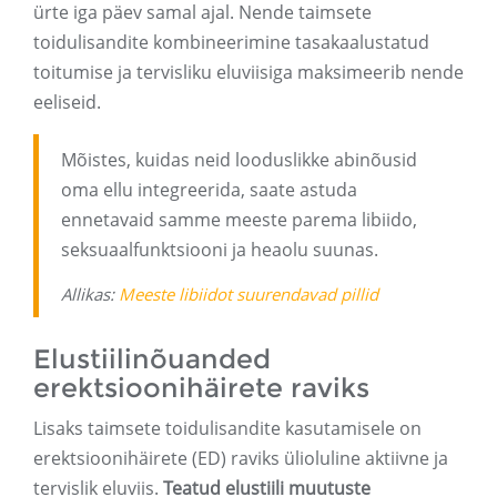
ürte iga päev samal ajal. Nende taimsete
toidulisandite kombineerimine tasakaalustatud
toitumise ja tervisliku eluviisiga maksimeerib nende
eeliseid.
Mõistes, kuidas neid looduslikke abinõusid
oma ellu integreerida, saate astuda
ennetavaid samme meeste parema libiido,
seksuaalfunktsiooni ja heaolu suunas.
Allikas:
Meeste libiidot suurendavad pillid
Elustiilinõuanded
erektsioonihäirete raviks
Lisaks taimsete toidulisandite kasutamisele on
erektsioonihäirete (ED) raviks ülioluline aktiivne ja
tervislik eluviis.
Teatud elustiili muutuste