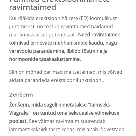
ravimtaimed
Kui rääkida erektsioonihäirete (ED) loomulikust
juhtimisest, on teatud ravimtaimed näidanud
märkimisväärset potentsiaali.
Need ravimtaimed
toimivad erinevate mehhanismide kaudu, nagu
verevoolu parandamine, libiido tõstmine ja
hormoonide tasakaalustamine.
Siin on mõned parimad maitsetaimed, mis võivad
aidata parandada erektsioonifunktsiooni.
Ženšenn
Ženšenn, mida sageli nimetatakse "taimseks
Viagraks", on tuntud oma seksuaalse võimekuse
poolest.
See võimas ravimtaim suurendab
lämmastikoksiidi taset kehas, mis aitab lõdvestada