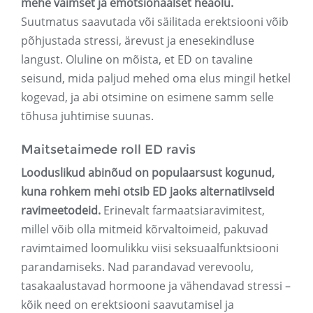
mehe vaimset ja emotsionaalset heaolu.
Suutmatus saavutada või säilitada erektsiooni võib
põhjustada stressi, ärevust ja enesekindluse
langust. Oluline on mõista, et ED on tavaline
seisund, mida paljud mehed oma elus mingil hetkel
kogevad, ja abi otsimine on esimene samm selle
tõhusa juhtimise suunas.
Maitsetaimede roll ED ravis
Looduslikud abinõud on populaarsust kogunud,
kuna rohkem mehi otsib ED jaoks alternatiivseid
ravimeetodeid.
Erinevalt farmaatsiaravimitest,
millel võib olla mitmeid kõrvaltoimeid, pakuvad
ravimtaimed loomulikku viisi seksuaalfunktsiooni
parandamiseks. Nad parandavad verevoolu,
tasakaalustavad hormoone ja vähendavad stressi –
kõik need on erektsiooni saavutamisel ja