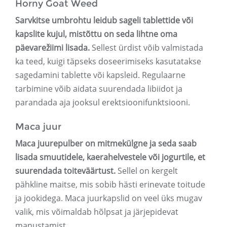
Horny Goat Weed
Sarvkitse umbrohtu leidub sageli tablettide või
kapslite kujul, mistõttu on seda lihtne oma
päevarežiimi lisada.
Sellest ürdist võib valmistada
ka teed, kuigi täpseks doseerimiseks kasutatakse
sagedamini tablette või kapsleid. Regulaarne
tarbimine võib aidata suurendada libiidot ja
parandada aja jooksul erektsioonifunktsiooni.
Maca juur
Maca juurepulber on mitmekülgne ja seda saab
lisada smuutidele, kaerahelvestele või jogurtile, et
suurendada toiteväärtust.
Sellel on kergelt
pähkline maitse, mis sobib hästi erinevate toitude
ja jookidega. Maca juurkapslid on veel üks mugav
valik, mis võimaldab hõlpsat ja järjepidevat
manustamist.