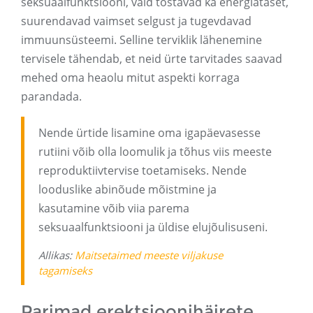
seksuaalfunktsiooni, vaid tõstavad ka energiataset,
suurendavad vaimset selgust ja tugevdavad
immuunsüsteemi. Selline terviklik lähenemine
tervisele tähendab, et neid ürte tarvitades saavad
mehed oma heaolu mitut aspekti korraga
parandada.
Nende ürtide lisamine oma igapäevasesse
rutiini võib olla loomulik ja tõhus viis meeste
reproduktiivtervise toetamiseks. Nende
looduslike abinõude mõistmine ja
kasutamine võib viia parema
seksuaalfunktsiooni ja üldise elujõulisuseni.
Allikas:
Maitsetaimed meeste viljakuse
tagamiseks
Parimad erektsioonihäirete