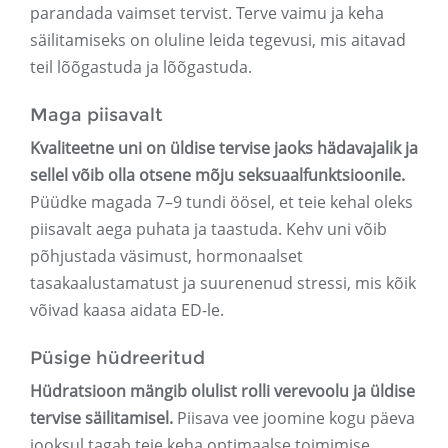
parandada vaimset tervist. Terve vaimu ja keha
säilitamiseks on oluline leida tegevusi, mis aitavad
teil lõõgastuda ja lõõgastuda.
Maga piisavalt
Kvaliteetne uni on üldise tervise jaoks hädavajalik ja
sellel võib olla otsene mõju seksuaalfunktsioonile.
Püüdke magada 7–9 tundi öösel, et teie kehal oleks
piisavalt aega puhata ja taastuda. Kehv uni võib
põhjustada väsimust, hormonaalset
tasakaalustamatust ja suurenenud stressi, mis kõik
võivad kaasa aidata ED-le.
Püsige hüdreeritud
Hüdratsioon mängib olulist rolli verevoolu ja üldise
tervise säilitamisel.
Piisava vee joomine kogu päeva
jooksul tagab teie keha optimaalse toimimise,