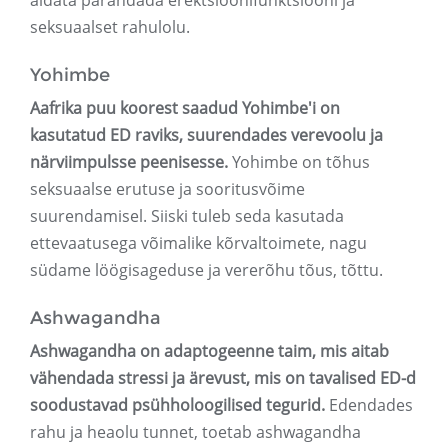
aidata parandada erektsioonifunktsiooni ja
seksuaalset rahulolu.
Yohimbe
Aafrika puu koorest saadud Yohimbe'i on
kasutatud ED raviks, suurendades verevoolu ja
närviimpulsse peenisesse.
Yohimbe on tõhus
seksuaalse erutuse ja sooritusvõime
suurendamisel. Siiski tuleb seda kasutada
ettevaatusega võimalike kõrvaltoimete, nagu
südame löögisageduse ja vererõhu tõus, tõttu.
Ashwagandha
Ashwagandha on adaptogeenne taim, mis aitab
vähendada stressi ja ärevust, mis on tavalised ED-d
soodustavad psühholoogilised tegurid.
Edendades
rahu ja heaolu tunnet, toetab ashwagandha