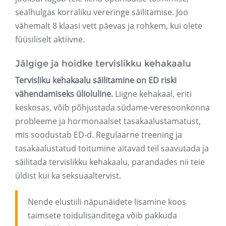
sealhulgas korraliku vereringe säilitamise. Joo
vähemalt 8 klaasi vett päevas ja rohkem, kui olete
füüsiliselt aktiivne.
Jälgige ja hoidke tervislikku kehakaalu
Tervisliku kehakaalu säilitamine on ED riski
vähendamiseks ülioluline.
Liigne kehakaal, eriti
keskosas, võib põhjustada südame-veresoonkonna
probleeme ja hormonaalset tasakaalustamatust,
mis soodustab ED-d. Regulaarne treening ja
tasakaalustatud toitumine aitavad teil saavutada ja
säilitada tervislikku kehakaalu, parandades nii teie
üldist kui ka seksuaaltervist.
Nende elustiili näpunäidete lisamine koos
taimsete toidulisanditega võib pakkuda