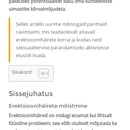
pakkudes potentsiaalset kasu ilma sünteetiliste
uimastite kõrvalmõjudeta.
Selles artiklis uurime mõningaid parimaid
ravimtaimi, mis teadaolevalt aitavad
erektsioonihäirete korral ja kuidas neid
seksuaaltervise parandamiseks aktiivsesse
elustiili lisada.
Sisukord
Sissejuhatus
Erektsioonihäirete mõistmine
Erektsioonihäired on midagi enamat kui lihtsalt
füüsiline probleem; see võib oluliselt mõjutada ka