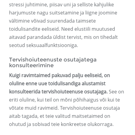
stressi juhtimine, piisav uni ja selliste kahjulike
harjumuste nagu suitsetamine ja liigne joomine
vältimine võivad suurendada taimsete
toidulisandite eeliseid. Need elustiili muutused
aitavad parandada üldist tervist, mis on tihedalt
seotud seksuaalfunktsiooniga.
Tervishoiuteenuste osutajatega
konsulteerimine
Kuigi ravimtaimed pakuvad palju eeliseid, on
oluline enne uue toidulisandiga alustamist
konsulteerida tervishoiuteenuse osutajaga.
See on
eriti oluline, kui teil on mõni põhihaigus või kui te
võtate muid ravimeid. Tervishoiuteenuse osutaja
aitab tagada, et teie valitud maitsetaimed on
ohutud ja sobivad teie konkreetse olukorraga.