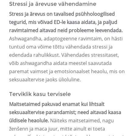
Stressi ja ärevuse vähendamine
Stress ja ärevus on tavalised psühholoogilised
tegurid, mis võivad ED-le kaasa aidata, ja paljud
ravimtaimed aitavad neid probleeme leevendada.
Ashwagandha, adaptogeenne ravimtaim, on hästi
tuntud oma võime tõttu vähendada stressi ja
edendada rahulikkust. Vähendades stressitaset,
võib ashwagandha aidata meestel saavutada
paremat vaimset ja emotsionaalset heaolu, mis on
seksuaaltervise jaoks ülioluline.
Terviklik kasu tervisele
Maitsetaimed pakuvad enamat kui lihtsalt
seksuaaltervise parandamist; need aitavad kaasa
üldisele heaolule.
Näiteks maitsetaimed, nagu
ženšenn ja maca juur, mitte ainult ei toeta