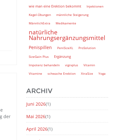
wie man eine Erektion bekommt
Injektionen
Kegel-Übungen
männliche Steigerung
MännlichExtra
Medikamente
natürliche
Nahrungsergänzungsmittel
Penispillen
PeniSizeXL
ProSolution
Ergänzung
SizeGain Plus
Impotenz behandeln
vigrxplus
Vitamin
Vitamine
schwache Erektion
XtraSize
Yoga
ARCHIV
Juni 2026
(1)
ne
g der
Mai 2026
(1)
April 2026
(1)