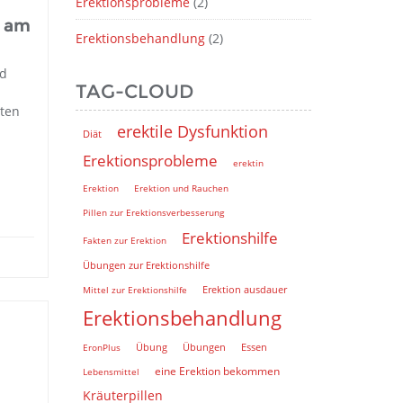
Erektionsprobleme
(2)
n am
Erektionsbehandlung
(2)
nd
TAG-CLOUD
ten
erektile Dysfunktion
Diät
Erektionsprobleme
erektin
Erektion
Erektion und Rauchen
Pillen zur Erektionsverbesserung
Erektionshilfe
Fakten zur Erektion
Übungen zur Erektionshilfe
Mittel zur Erektionshilfe
Erektion ausdauer
Erektionsbehandlung
EronPlus
Übung
Übungen
Essen
eine Erektion bekommen
Lebensmittel
Kräuterpillen