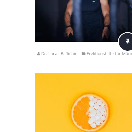
Dr. Lucas B. Richie
Erektionshilfe für Män