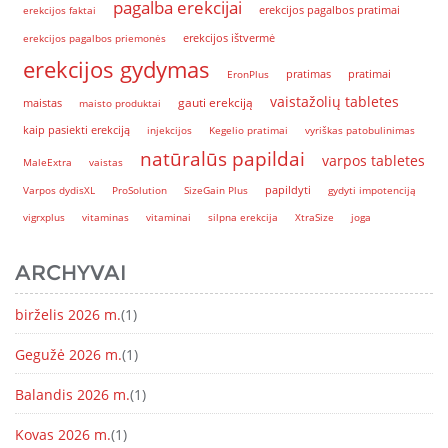
pagalba erekcijai
erekcijos pagalbos pratimai
erekcijos faktai
erekcijos pagalbos priemonės
erekcijos ištvermė
erekcijos gydymas
EronPlus
pratimas
pratimai
vaistažolių tabletes
gauti erekciją
maistas
maisto produktai
kaip pasiekti erekciją
injekcijos
Kegelio pratimai
vyriškas patobulinimas
natūralūs papildai
varpos tabletes
MaleExtra
vaistas
papildyti
Varpos dydisXL
ProSolution
SizeGain Plus
gydyti impotenciją
vigrxplus
vitaminas
vitaminai
silpna erekcija
XtraSize
joga
ARCHYVAI
birželis 2026 m.
(1)
Gegužė 2026 m.
(1)
Balandis 2026 m.
(1)
Kovas 2026 m.
(1)