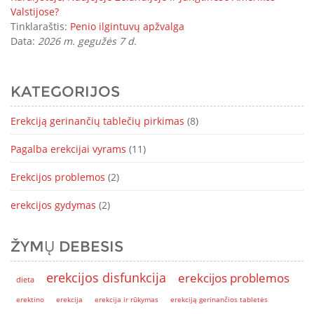
Valstijose?
Tinklaraštis:
Penio ilgintuvų apžvalga
Data:
2026 m. gegužės 7 d.
KATEGORIJOS
Erekciją gerinančių tablečių pirkimas
(8)
Pagalba erekcijai vyrams
(11)
Erekcijos problemos
(2)
erekcijos gydymas
(2)
ŽYMŲ DEBESIS
erekcijos disfunkcija
erekcijos problemos
dieta
erektino
erekcija
erekcija ir rūkymas
erekciją gerinančios tabletės