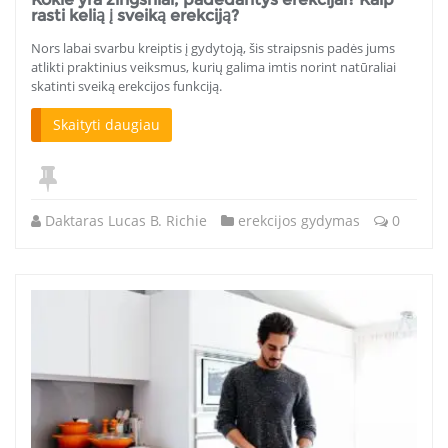
rasti kelią į sveiką erekciją?
Nors labai svarbu kreiptis į gydytoją, šis straipsnis padės jums
atlikti praktinius veiksmus, kurių galima imtis norint natūraliai
skatinti sveiką erekcijos funkciją.
Skaityti daugiau
Daktaras Lucas B. Richie
erekcijos gydymas
0