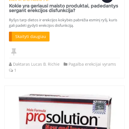
Kokie yra geriausi maisto produktai, padedantys
sergant erekcijos disfunkcija?
Ryšys tarp dietos ir erekcijos kokybės pabrėžia esminį ryšį, kuris
gali padėti gydyti erekcijos disfunkciją.
Skaityti daugiau
Daktaras Lucas B. Richie
Pagalba erekcijai vyrams
1