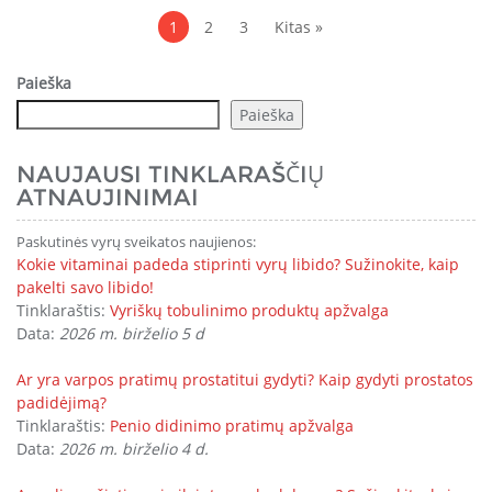
puslapiai
1
2
3
Kitas »
Paieška
Paieška
NAUJAUSI TINKLARAŠČIŲ
ATNAUJINIMAI
Paskutinės vyrų sveikatos naujienos:
Kokie vitaminai padeda stiprinti vyrų libido? Sužinokite, kaip
pakelti savo libido!
Tinklaraštis:
Vyriškų tobulinimo produktų apžvalga
Data:
2026 m. birželio 5 d
Ar yra varpos pratimų prostatitui gydyti? Kaip gydyti prostatos
padidėjimą?
Tinklaraštis:
Penio didinimo pratimų apžvalga
Data:
2026 m. birželio 4 d.