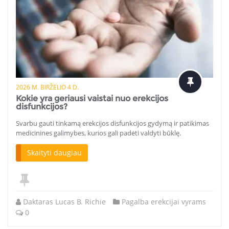
2026 M. BIRŽELIO 4 D.
Kokie yra geriausi vaistai nuo erekcijos
disfunkcijos?
Svarbu gauti tinkamą erekcijos disfunkcijos gydymą ir patikimas
medicinines galimybes, kurios gali padėti valdyti būklę.
Skaityti daugiau
Daktaras Lucas B. Richie
Pagalba erekcijai vyrams
0