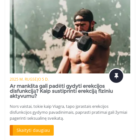
2025 M. RUGSĖJO 5 D.
Ar mankšta gali padėti gydyti erekcijos
disfunkciją? Kaip sustiprinti erekciją fiziniu
aktyvumu?
Nors vaistai, tokie kaip Viagra, tapo įprastais erekcijos
disfunkcijos gydymo pavadinimais, paprasti pratimai gali žymiai
pagerinti seksualinę sveikatą.
Skaityti daugiau