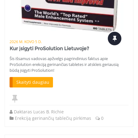
2026 M. KOVO 5 D.
Kur įsigyti ProSolution Lietuvoje?
Šis išsamus vadovas apžvelgs pagrindinius faktus apie
ProSolution erekciją gerinančias tabletes ir atskleis geriausią
būdą įsigyti ProSolution!
Skaityti daugiau
Daktaras Lucas B. Richie
Erekciją gerinančių tablečių pirkimas
0