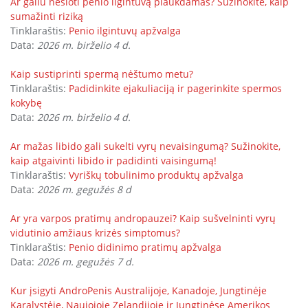
Ar galiu nešioti penio ilgintuvą plaukdamas? Sužinokite, kaip
sumažinti riziką
Tinklaraštis:
Penio ilgintuvų apžvalga
Data:
2026 m. birželio 4 d.
Kaip sustiprinti spermą nėštumo metu?
Tinklaraštis:
Padidinkite ejakuliaciją ir pagerinkite spermos
kokybę
Data:
2026 m. birželio 4 d.
Ar mažas libido gali sukelti vyrų nevaisingumą? Sužinokite,
kaip atgaivinti libido ir padidinti vaisingumą!
Tinklaraštis:
Vyriškų tobulinimo produktų apžvalga
Data:
2026 m. gegužės 8 d
Ar yra varpos pratimų andropauzei? Kaip sušvelninti vyrų
vidutinio amžiaus krizės simptomus?
Tinklaraštis:
Penio didinimo pratimų apžvalga
Data:
2026 m. gegužės 7 d.
Kur įsigyti AndroPenis Australijoje, Kanadoje, Jungtinėje
Karalystėje, Naujojoje Zelandijoje ir Jungtinėse Amerikos