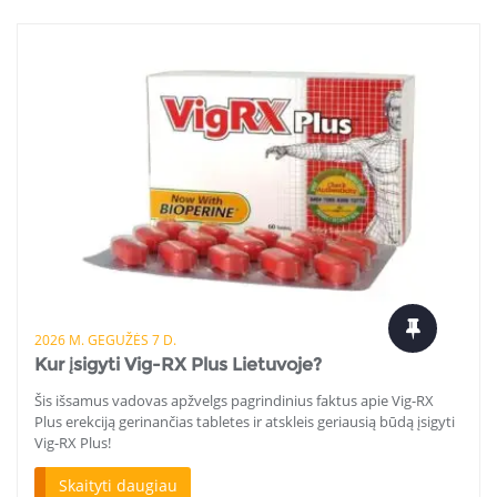
2026 M. GEGUŽĖS 7 D.
Kur įsigyti Vig-RX Plus Lietuvoje?
Šis išsamus vadovas apžvelgs pagrindinius faktus apie Vig-RX
Plus erekciją gerinančias tabletes ir atskleis geriausią būdą įsigyti
Vig-RX Plus!
Skaityti daugiau