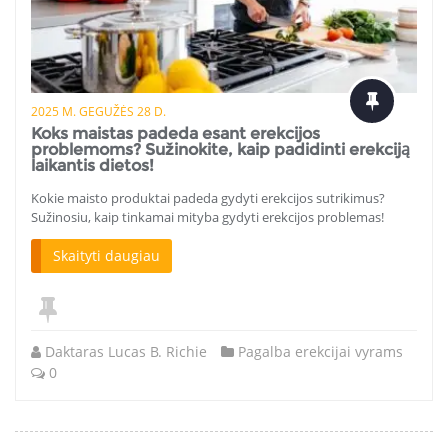
2025 M. GEGUŽĖS 28 D.
Koks maistas padeda esant erekcijos
problemoms? Sužinokite, kaip padidinti erekciją
laikantis dietos!
Kokie maisto produktai padeda gydyti erekcijos sutrikimus?
Sužinosiu, kaip tinkamai mityba gydyti erekcijos problemas!
Skaityti daugiau
Daktaras Lucas B. Richie
Pagalba erekcijai vyrams
0
Žinutės