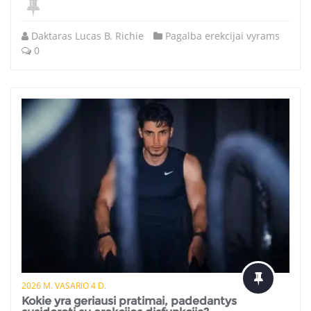
Daktaras Lucas B. Richie
Pagalba erekcijai vyrams
0
2026 M. VASARIO 4 D.
Kokie yra geriausi pratimai, padedantys