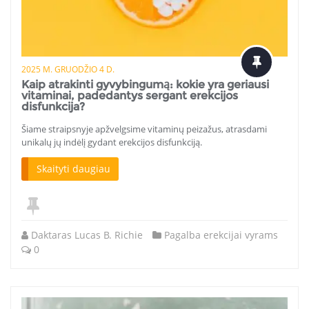
2025 M. GRUODŽIO 4 D.
Kaip atrakinti gyvybingumą: kokie yra geriausi
vitaminai, padedantys sergant erekcijos
disfunkcija?
Šiame straipsnyje apžvelgsime vitaminų peizažus, atrasdami
unikalų jų indėlį gydant erekcijos disfunkciją.
Skaityti daugiau
Daktaras Lucas B. Richie
Pagalba erekcijai vyrams
0