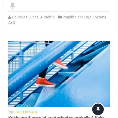
Daktaras Lucas B. Richie
Pagalba erekcijai vyrams
0
2025 M. LIEPOS 4 D.
Kokie yra žingsniai, padedantys erekcijai? Kaip