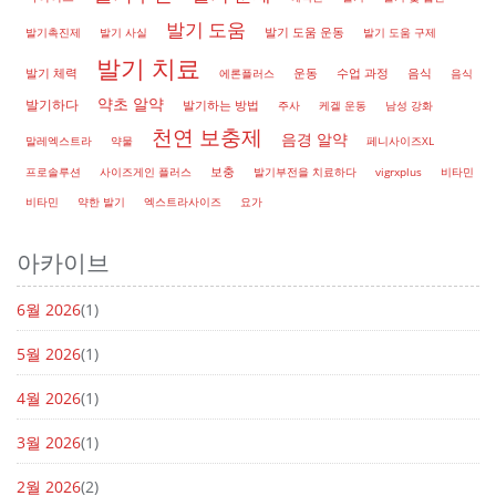
발기 도움
발기 도움 운동
발기촉진제
발기 사실
발기 도움 구제
발기 치료
발기 체력
에론플러스
운동
수업 과정
음식
음식
약초 알약
발기하다
발기하는 방법
주사
케겔 운동
남성 강화
천연 보충제
음경 알약
말레엑스트라
약물
페니사이즈XL
보충
프로솔루션
사이즈게인 플러스
발기부전을 치료하다
vigrxplus
비타민
비타민
약한 발기
엑스트라사이즈
요가
아카이브
6월 2026
(1)
5월 2026
(1)
4월 2026
(1)
3월 2026
(1)
2월 2026
(2)