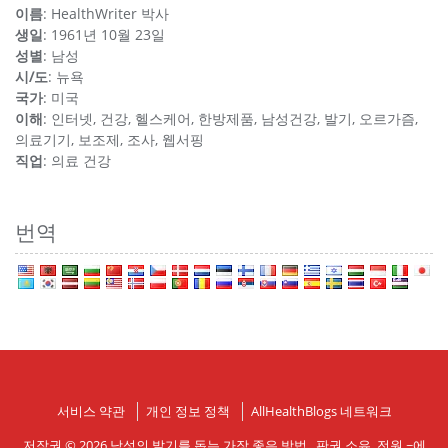
이름
: HealthWriter 박사
생일
: 1961년 10월 23일
성별
: 남성
시/도
: 뉴욕
국가
: 미국
이해
: 인터넷, 건강, 헬스케어, 한방제품, 남성건강, 발기, 오르가즘,
의료기기, 보조제, 조사, 웹서핑
직업
: 의료 건강
번역
서비스 약관
개인 정보 정책
AllHealthBlogs 네트워크
저작권 © 2026
남성의 발기를 돕는 가장 좋은 방법
. 판권 소유. 전원 ~에