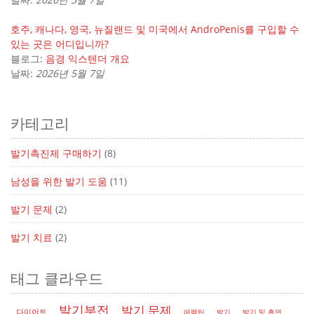
호주, 캐나다, 영국, 뉴질랜드 및 미국에서 AndroPenis를 구입할 수
있는 곳은 어디입니까?
블로그:
음경 익스텐더 개요
날짜:
2026년 5월 7일
카테고리
발기촉진제 구매하기
(8)
남성을 위한 발기 도움
(11)
발기 문제
(2)
발기 치료
(2)
태그 클라우드
발기부전
발기 문제
다이어트
에렉틴
발기
발기 및 흡연