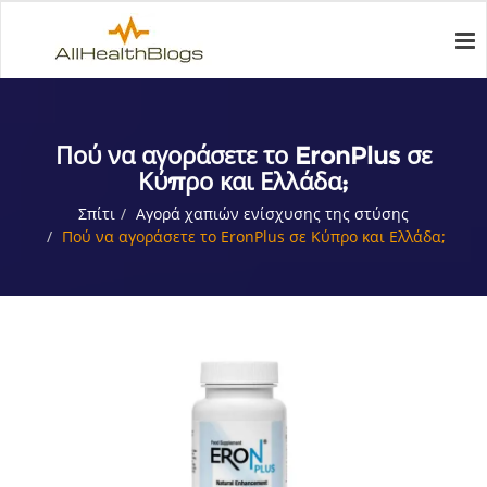
Πού να αγοράσετε το EronPlus σε
Κύπρο και Ελλάδα;
Σπίτι
Αγορά χαπιών ενίσχυσης της στύσης
Πού να αγοράσετε το EronPlus σε Κύπρο και Ελλάδα;