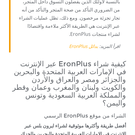
بالنسبة لأولئك الذين يفضلون التسوق داخل المتجر،
من الضروري التأكد من صحة المتجر والتأكد من أنه
تجار تجزئة مرخصون. ومع ذلك، تظل عمليات الشراء
عبر الإنترنت هي الطريقة الأكثر ملاءمة واقتصادًا
لشراء منتجات EronPlus.
اقرأ المزيد:
بدائل EronPlus
كيفية شراء EronPlus عبر الإنترنت
في الإمارات العربية المتحدة والبحرين
والجزائر ومصر والعراق والأردن
والكويت ولبنان والمغرب وعمان وقطر
والمملكة العربية السعودية وتونس
واليمن؟
الشراء من موقع EronPlus الرسمي
أفضل طريقة وأكثرها موثوقية لشراء ايرون بلس عبر
الإنترنت في الإمارات العربية المتحدة والبحرين والجزائر