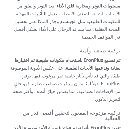
مستويات التوتر ومحاربة قلق الأداء.
يعد التوتر والقلق من
الأسباب الشائعة لضعف الانتصاب. تعمل التأثيرات المهدئة
للمكونات الطبيعية مثل الجينسنغ وجذر الماكا على تحسين
الصحة العقلية، مما يساعد الرجال على الأداء بشكل أفضل
في المواقف الحميمة.
تركيبة طبيعية وآمنة
تم تصنيع EronPlus باستخدام مكونات طبيعية تم اختيارها
بعناية وتدعمها الأبحاث العلمية.
على عكس الأدوية الموصوفة
طبيًا، والتي قد تأتي بآثار جانبية غير مرغوب فيها، يوفر
EronPlus بديلاً آمنًا بدون مركبات صناعية ضارة. فهو خالٍ
من الإضافات الصناعية، مما يضمن خيارًا أنظف وأكثر صحة
لتعزيز الذكور.
تركيبة مزدوجة المفعول لتحقيق أقصى قدر من
الفعالية
تتميز EronPlus بأنها تقدم فوائد قصيرة الأمد وطويلة الأمد.