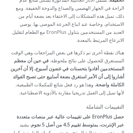
الخفيفة.
تشمل الآثار الجانبية المذكورة بشكل شائع عدم
الراحة في الجهاز الهضمي والصداع والدوخة الخفيفة. ومع
ذلك، تميل هذه المشكلات إلى الاختفاء بعد بضعة أيام من
الاستخدام، وخاصة عند اتباع الجرعة الموصى بها. يوصي
العديد من المستخدمين بتناول EronPlus مع الطعام لتقليل
الانزعاج المرتبط بالمعدة.
هناك نقطة أخرى تم ذكرها في بعض المراجعات وهي الوقت
المستغرق للحصول على نتائج ملحوظة.
في حين أن معظم
المستخدمين أفادوا بتحسنات في غضون أسبوع، إلا أن آخرين
أشاروا إلى أن الأمر استغرق بضعة أسابيع حتى تصبح الفوائد
الكاملة واضحة.
وهذا هو رد فعل شائع للمكملات الطبيعية،
لأنها تميل إلى العمل تدريجيا مقارنة بالأدوية الاصطناعية.
التقييمات الشاملة
حصل EronPlus على تقييمات عالية عبر منصات متعددة
عبر الإنترنت، بمتوسط ​​تقييم 4.5 من أصل 5 نجوم.
يشيد
المستخدمون بفعالية المنتج وجودته ومكوناته الطبيعية. كما