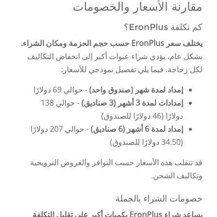
مقارنة الأسعار والخصومات
كم تكلفة EronPlus؟
يختلف سعر EronPlus حسب حجم الحزمة ومكان الشراء.
بشكل عام، يؤدي شراء عبوات أكبر إلى انخفاض التكاليف
لكل زجاجة. فيما يلي تفصيل نموذجي للأسعار:
إمداد لمدة شهر (صندوق واحد)
- حوالي 69 دولارًا
إمدادات لمدة 3 أشهر (3 صناديق)
- حوالي 138
دولارًا (46 دولارًا للصندوق)
إمداد لمدة 6 أشهر (6 صناديق)
- حوالي 207 دولارًا
(34.50 دولارًا للصندوق)
قد تتقلب هذه الأسعار حسب التوافر والعروض الترويجية
وتكاليف الشحن.
خصومات الشراء بالجملة
يساعد شراء EronPlus بكميات أكبر على تقليل التكلفة