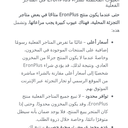
الفعلية
حتى عندما يكون منتج EronPlus متاحًا في بعض متاجر
التجزئة المحلية، فهناك عيوب كبيرة يجب مراعاتها.
وتشمل
هذه:
أسعار أعلى
– غالبًا ما تفرض المتاجر الفعلية رسومًا
إضافية على المنتجات الموجودة في المخزون،
وخاصةً عندما لا يكون المنتج جزءًا من المخزون
العادي. ونتيجة لذلك، قد يؤدي شراء EronPlus
شخصيًا إلى أسعار أعلى مقارنة بالشراء مباشرة
من الموقع الرسمي أو تجار التجزئة عبر الإنترنت
الموثوق بهم.
توافر محدود
– لا تبيع جميع المتاجر الفعلية منتج
EronPlus، وقد يكون المخزون محدودًا. وحتى إذا
كان المتجر يبيع المنتج، فلا يوجد ضمان بأنه سيظل
متوفرًا دائمًا، وخاصة خلال ذروة الطلب.
عدم وجود عروض ترويجية حصرية
– تتيح لك