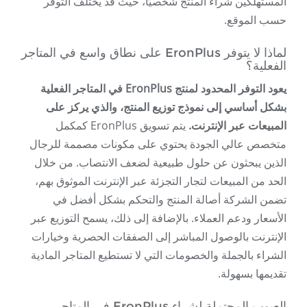
المستهلكين شراء المنتج شخصيًا، حيث قد يختلف التوفر
حسب الموقع.
لماذا لا يتوفر EronPlus على نطاق واسع في المتاجر
الفعلية؟
يعود التوفر المحدود لمنتج EronPlus في المتاجر الفعلية
بشكل أساسي إلى نموذج توزيع المنتج، والذي يركز على
المبيعات عبر الإنترنت.
يتم تسويق EronPlus كمكمل
متخصص عالي الجودة يحتوي على مكونات مصممة للرجال
الذين يبحثون عن حلول طبيعية لضعف الانتصاب. من خلال
الحد من المبيعات لتجار التجزئة عبر الإنترنت الموثوق بهم،
تضمن الشركة أصالة المنتج والتحكم بشكل أفضل في
الأسعار ودعم العملاء. بالإضافة إلى ذلك، يسمح التوزيع عبر
الإنترنت بالوصول المباشر إلى الصفقات الحصرية وخيارات
الشراء بالجملة والخصومات التي لا تستطيع المتاجر المادية
تقديمها بسهولة.
العيوب المحتملة لشراء EronPlus في المتاجر