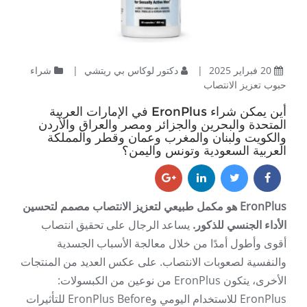
20 فبراير 2025
|
دكتور لوكاس بي ريتشي
|
شراء
حبوب تعزيز الانتصاب
أين يمكن شراء EronPlus في الإمارات العربية
المتحدة والبحرين والجزائر ومصر والعراق والأردن
والكويت ولبنان والمغرب وعمان وقطر والمملكة
العربية السعودية وتونس واليمن؟
EronPlus هو مكمل طبيعي لتعزيز الانتصاب مصمم لتحسين
الأداء الجنسي للذكور.
يساعد الرجال على تحقيق انتصاب
أقوى وأطول أمدًا من خلال معالجة الأسباب الجسدية
والنفسية لصعوبات الانتصاب. على عكس العديد من المنتجات
الأخرى، يتكون EronPlus من نوعين من الكبسولات:
EronPlus للاستخدام اليومي وEronPlus Before للتأثيرات