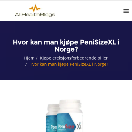
Hvor kan man kjøpe PeniSizeXL i
Norge?
Hjem
Kjøpe ereksjonsforbedrende piller
Hvor kan man kjøpe PeniSizeXL i Norge?