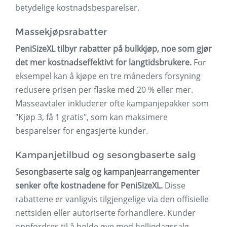
betydelige kostnadsbesparelser.
Massekjøpsrabatter
PeniSizeXL tilbyr rabatter på bulkkjøp, noe som gjør
det mer kostnadseffektivt for langtidsbrukere.
For
eksempel kan å kjøpe en tre måneders forsyning
redusere prisen per flaske med 20 % eller mer.
Masseavtaler inkluderer ofte kampanjepakker som
"Kjøp 3, få 1 gratis", som kan maksimere
besparelser for engasjerte kunder.
Kampanjetilbud og sesongbaserte salg
Sesongbaserte salg og kampanjearrangementer
senker ofte kostnadene for PeniSizeXL.
Disse
rabattene er vanligvis tilgjengelige via den offisielle
nettsiden eller autoriserte forhandlere. Kunder
oppfordres til å holde øye med helligdagssalg,