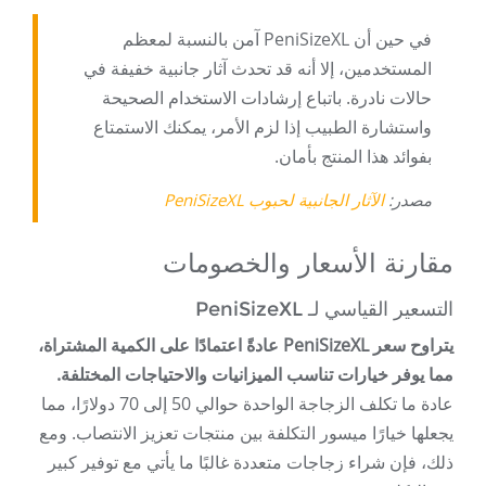
في حين أن PeniSizeXL آمن بالنسبة لمعظم
المستخدمين، إلا أنه قد تحدث آثار جانبية خفيفة في
حالات نادرة. باتباع إرشادات الاستخدام الصحيحة
واستشارة الطبيب إذا لزم الأمر، يمكنك الاستمتاع
بفوائد هذا المنتج بأمان.
مصدر:
الآثار الجانبية لحبوب PeniSizeXL
مقارنة الأسعار والخصومات
التسعير القياسي لـ PeniSizeXL
يتراوح سعر PeniSizeXL عادةً اعتمادًا على الكمية المشتراة،
مما يوفر خيارات تناسب الميزانيات والاحتياجات المختلفة.
عادة ما تكلف الزجاجة الواحدة حوالي 50 إلى 70 دولارًا، مما
يجعلها خيارًا ميسور التكلفة بين منتجات تعزيز الانتصاب. ومع
ذلك، فإن شراء زجاجات متعددة غالبًا ما يأتي مع توفير كبير