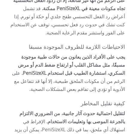
على الرغم من أنها غير شائعة، إلا أن ردود الفعل التحسسية
تجاه مكونات معينة في PeniSizeXL ممكنة.
قد تشمل
أعراض رد الفعل التحسسي طفح جلدي أو حكة أو تورم. إذا
كنت تشك في حدوث رد فعل تحسسي، توقف عن الاستخدام
على الفور واستشر مقدم الرعاية الصحية.
الاحتياطات اللازمة للظروف الموجودة مسبقا
يجب على الأفراد الذين يعانون من حالات طبية موجودة
مسبقًا، مثل مشاكل القلب أو ارتفاع ضغط الدم أو مرض
السكري، استشارة الطبيب قبل استخدام PeniSizeXL.
على
الرغم من أن مكونات الملحق طبيعية، إلا أنها قد تتفاعل مع
الأدوية أو تؤدي إلى تفاقم بعض المشكلات الصحية.
كيفية تقليل المخاطر
لتقليل احتمالية حدوث آثار جانبية، من الضروري الالتزام
بالجرعة الموصى بها وتعليمات الاستخدام.
الإفراط في
استهلاك أي ملحق، بما في ذلك PeniSizeXL، يمكن أن يزيد