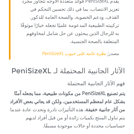
يقدم PeniSizeXL فوائد متعددة الأوجه تتجاوز مجرد
تعزيز الانتصاب، بما في ذلك تحسين التحكم في
القذف، ودعم الخصوبة، والصحة العامة للذكور.
تركيبته الطبيعية المدعومة علميًا تجعله خيارًا موثوقًا
به للرجال الذين يبحثون عن حل شامل لمخاوفهم
المتعلقة بالصحة الجنسية.
مصدر:
نظرة عامة على حبوب PeniSizeXL
الآثار الجانبية المحتملة لـ PeniSizeXL
فهم الآثار الجانبية المحتملة
يتم تصنيع PeniSizeXL من مكونات طبيعية، مما يجعله آمنًا
بشكل عام لمعظم المستخدمين، ولكن قد يعاني بعض الأفراد
من آثار جانبية خفيفة.
هذه التأثيرات نادرة وتحدث عادة عندما
يتم تناول المنتج بكميات زائدة أو من قبل أفراد لديهم
حساسيات محددة أو حالات موجودة مسبقًا.