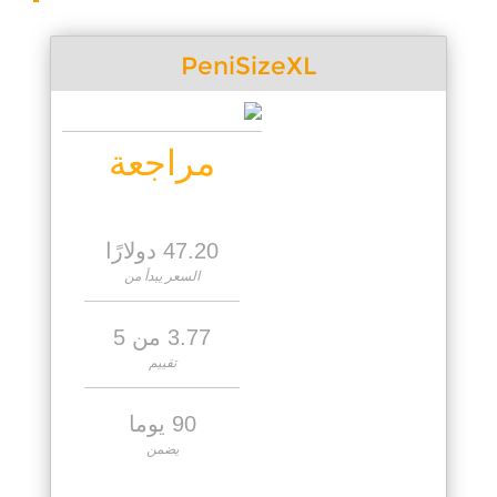
PeniSizeXL
مراجعة
47.20 دولارًا
السعر يبدأ من
3.77 من 5
تقييم
90 يوما
يضمن